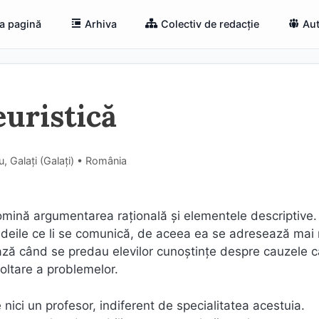
a pagină
Arhiva
Colectiv de redacție
Aut
euristică
, Galați (Galaţi) • România
omină argumentarea rațională şi elementele descriptive.
e ideile ce li se comunică, de aceea ea se adresează mai
ează când se predau elevilor cunoştinţe despre cauzele 
ltare a problemelor.
nici un profesor, indiferent de specialitatea acestuia.