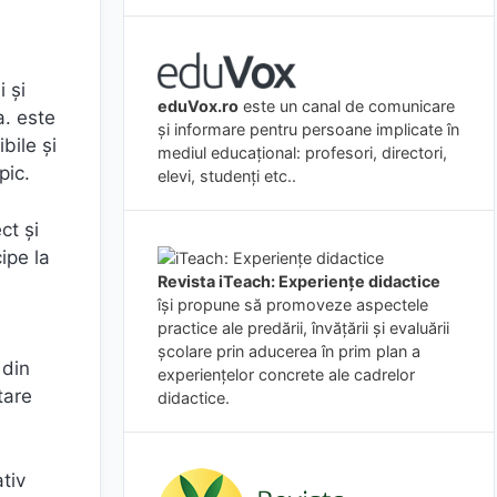
i şi
eduVox.ro
este un canal de comunicare
a. este
și informare pentru persoane implicate în
bile şi
mediul educațional: profesori, directori,
pic.
elevi, studenți etc..
ct şi
ipe la
Revista iTeach: Experienţe didactice
îşi propune să promoveze aspectele
practice ale predării, învăţării şi evaluării
şcolare prin aducerea în prim plan a
 din
experienţelor concrete ale cadrelor
tare
didactice.
tiv