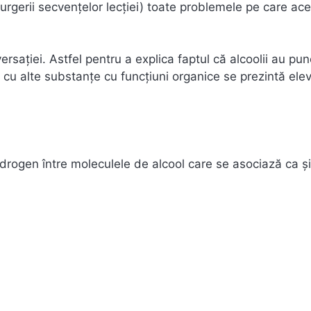
rcurgerii secvenţelor lecţiei) toate problemele pe care ac
ţiei. Astfel pentru a explica faptul că alcoolii au pun
 cu alte substanțe cu funcțiuni organice se prezintă elev
idrogen între moleculele de alcool care se asociază ca şi