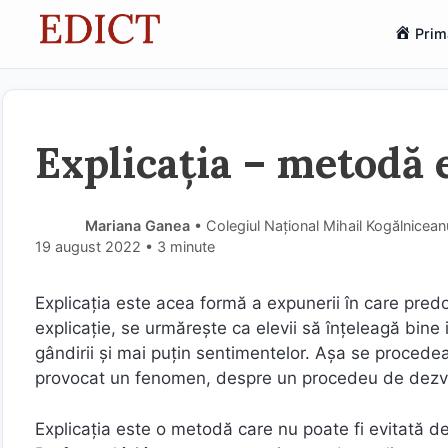
Sari
Prim
la
conținut
Explicația – metodă 
Mariana Ganea
• Colegiul Național Mihail Kogălniceanu
19 august 2022
• 3 minute
Explicația este acea formă a expunerii în care pred
explicație, se urmărește ca elevii să înţeleagă bin
gândirii şi mai puţin sentimentelor. Aşa se proced
provocat un fenomen, despre un procedeu de dezvo
Explicaţia este o metodă care nu poate fi evitată de 