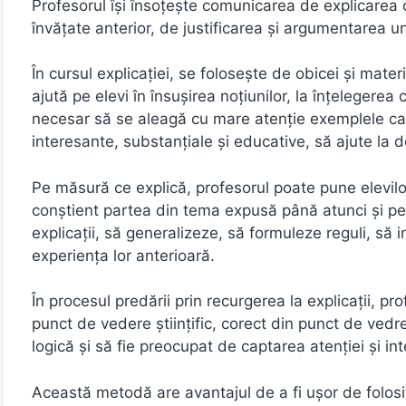
Profesorul îşi însoţeşte comunicarea de explicarea c
învăţate anterior, de justificarea şi argumentarea uno
În cursul explicaţiei, se foloseşte de obicei şi materia
ajută pe elevi în însuşirea noţiunilor, la înţelegerea 
necesar să se aleagă cu mare atenție exemplele care 
interesante, substanţiale şi educative, să ajute la d
Pe măsură ce explică, profesorul poate pune elevilor
conştient partea din tema expusă până atunci şi pentr
explicaţii, să generalizeze, să formuleze reguli, să 
experienţa lor anterioară.
În procesul predării prin recurgerea la explicaţii, p
punct de vedere ştiinţific, corect din punct de vedre
logică şi să fie preocupat de captarea atenţiei şi inte
Această metodă are avantajul de a fi uşor de folosit