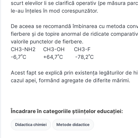
scurt elevilor li se clarifică operativ (pe măsura pa
le-au înţeles în mod corespunzător.
De aceea se recomandă îmbinarea cu metoda conversa
fierbere şi de topire anormal de ridicate comparativ
valorile punctelor de fierbere.
CH3-NH2 CH3-OH CH3-F
-6,7˚C +64,7˚C -78,2˚C
Acest fapt se explică prin existența legăturilor de h
cazul apei, formând agregate de diferite mărimi.
Încadrare în categoriile științelor educației:
Didactica chimiei
Metode didactice