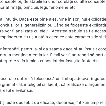
onceptelor, de stabilirea unor corelaţii cu alte concepte
r afirmaţii, principii, legi, fenomene etc.
l intuitiv. Dacă este bine ales, vine în sprijinul explicaţie
concluziilor şi generalizărilor. Când se foloseşte explicaţi
vor fi analizate cu elevii. Acestea trebuie să fie accesi
esprinderea cu uşurinţă a ceea ce este caracteristic şi ti
 întrebări, pentru a-şi da seama dacă şi-au însuşit core
u a menţine atenţia lor. Elevii vor fi antrenaţi să partic
interpreteze în lumina cunoştinţelor însuşite fapte din
rofesorul e dator să folosească un limbaj adecvat (riguros
 gramatical, inteligibil şi fluent), să realizeze o argumen
resul elevilor săi.
 şi este deosebit de eficace, deoarece, într-un timp rela