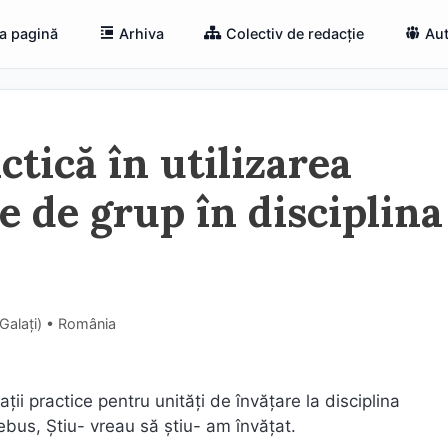
a pagină
Arhiva
Colectiv de redacție
Aut
tică în utilizarea
e de grup în disciplina
(Galaţi) • România
ții practice pentru unități de învățare la disciplina
ebus, Știu- vreau să știu- am învățat.