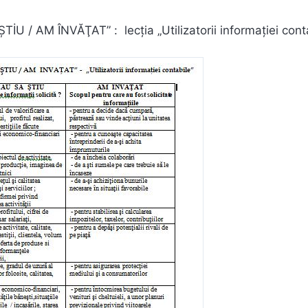
İU / AM ÎNVĂŢAT” : lecţia „Utilizatorii informaţiei cont