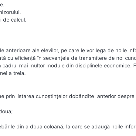
e.
izorului.
 de calcul.
nterioare ale elevilor, pe care le vor lega de noile inf
ată cu eficienţă în secvenţele de transmitere de noi cun
din cadrul mai multor module din disciplinele economice. 
ei a treia.
ne prin listarea cunoştinţelor dobândite anterior despr
 doua;
bările din a doua coloană, la care se adaugă noile infor