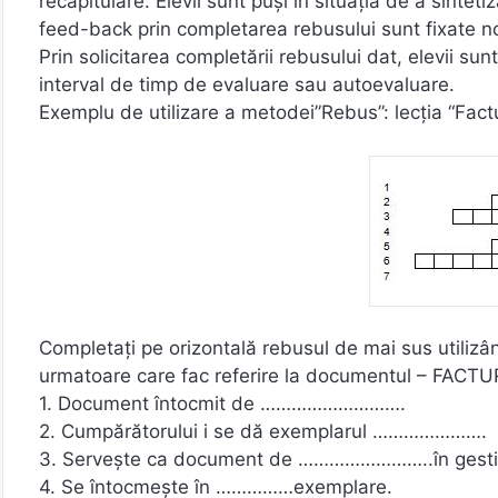
recapitulare. Elevii sunt puşi în situaţia de a sinte
feed-back prin completarea rebusului sunt fixate no
Prin solicitarea completării rebusului dat, elevii sunt
interval de timp de evaluare sau autoevaluare.
Exemplu de utilizare a metodei”Rebus”: lecţia “Factu
Completaţi pe orizontală rebusul de mai sus utilizâ
urmatoare care fac referire la documentul – FACTU
1. Document întocmit de ……………………….
2. Cumpărătorului i se dă exemplarul ………………….
3. Serveşte ca document de ……………………..în gesti
4. Se întocmeşte în ……………exemplare.