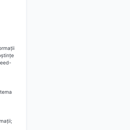
ormaţii
oştinţe
Feed-
e tema
maţii;