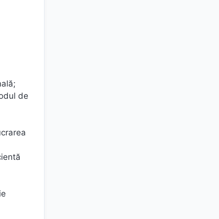
nală;
modul de
lucrarea
cientă
ie