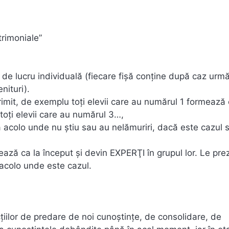
trimoniale”
ă de lucru individuală (fiecare fişă conţine după caz urm
enituri).
imit, de exemplu toţi elevii care au numărul 1 formează 
 toţi elevii care au numărul 3…,
tă acolo unde nu ştiu sau au nelămuriri, dacă este cazul 
pează ca la început şi devin EXPERŢI în grupul lor. Le prez
e acolo unde este cazul.
ecţiilor de predare de noi cunoştinţe, de consolidare, de