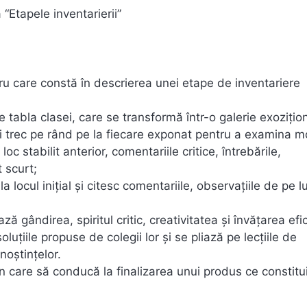
 “Etapele inventarierii”
cru care constă în descrierea unei etape de inventariere
e tabla clasei, care se transformă într-o galerie exoziţio
vi trec pe rând pe la fiecare exponat pentru a examina 
 loc stabilit anterior, comentariile critice, întrebările,
t scurt;
la locul iniţial şi citesc comentariile, observaţiile de pe 
 gândirea, spiritul critic, creativitatea şi învăţarea efi
oluţiile propuse de colegii lor şi se pliază pe lecţiile de
noştinţelor.
 care să conducă la finalizarea unui produs ce constitu