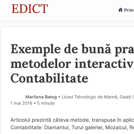
Sari
Prim
la
conținut
Exemple de bună prac
metodelor interactiv
Contabilitate
Marilena Batog
• Liceul Tehnologic de Marină, Galați 
1 mai 2018
• 5 minute
Articolul prezintă câteva metode, transpuse în aplica
Contabilitate: Diamantul, Turul galeriei, Mozaicul, R