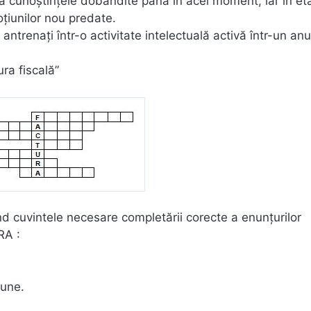
tiza cunoştinţele dobândite până în acel moment, iar în e
ţiunilor nou predate.
 antrenaţi într-o activitate intelectuală activă într-un an
ra fiscală”
nd cuvintele necesare completării corecte a enunţurilor
RA :
une.