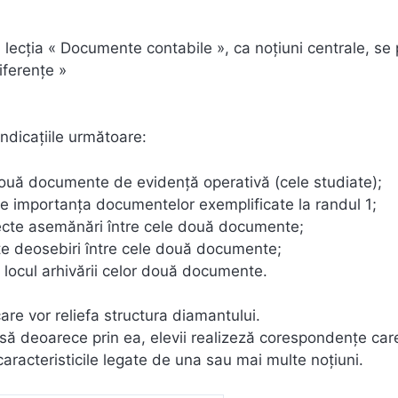
lecţia « Documente contabile », ca noţiuni centrale, se 
iferenţe »
ndicaţiile următoare:
două documente de evidenţă operativă (cele studiate);
ecte importanţa documentelor exemplificate la randul 1;
flecte asemănări între cele două documente;
ecte deosebiri între cele două documente;
e locul arhivării celor două documente.
care vor reliefa structura diamantului.
să deoarece prin ea, elevii realizeză corespondenţe care
aracteristicile legate de una sau mai multe noţiuni.