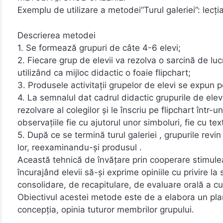
Exemplu de utilizare a metodei”Turul galeriei”: lecţia
Descrierea metodei
1. Se formează grupuri de câte 4-6 elevi;
2. Fiecare grup de elevii va rezolva o sarcină de lu
utilizând ca mijloc didactic o foaie flipchart;
3. Produsele activitaţii grupelor de elevi se expun p
4. La semnalul dat cadrul didactic grupurile de ele
rezolvare al colegilor şi le înscriu pe flipchart într-un
observaţiile fie cu ajutorul unor simboluri, fie cu tex
5. După ce se termină turul galeriei , grupurile revin 
lor, reexaminandu-şi produsul .
Această tehnică de învăţare prin cooperare stimulează
încurajând elevii să-şi exprime opiniile cu privire la s
consolidare, de recapitulare, de evaluare orală a cu
Obiectivul acestei metode este de a elabora un plan
concepţia, opinia tuturor membrilor grupului.