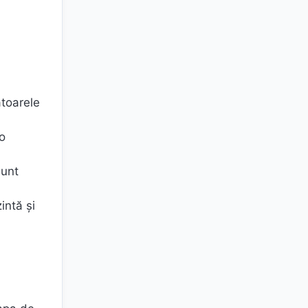
ătoarele
o
sunt
intă şi