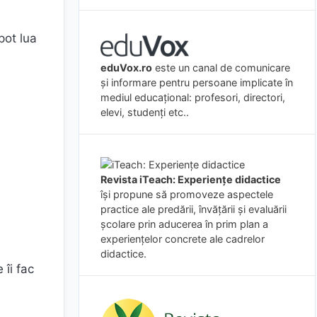
pot lua
eduVox.ro
este un canal de comunicare
și informare pentru persoane implicate în
mediul educațional: profesori, directori,
elevi, studenți etc..
Revista iTeach: Experienţe didactice
îşi propune să promoveze aspectele
practice ale predării, învăţării şi evaluării
şcolare prin aducerea în prim plan a
experienţelor concrete ale cadrelor
didactice.
 îi fac