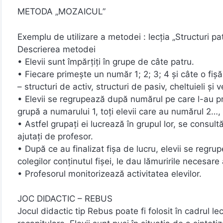
METODA „MOZAICUL”
Exemplu de utilizare a metodei : lecţia „Structuri pa
Descrierea metodei
• Elevii sunt împărţiţi în grupe de câte patru.
• Fiecare primeşte un număr 1; 2; 3; 4 şi câte o fiş
– structuri de activ, structuri de pasiv, cheltuieli şi v
• Elevii se regrupează după numărul pe care l-au pr
grupă a numarului 1, toţi elevii care au numărul 2…,
• Astfel grupaţi ei lucrează în grupul lor, se consul
ajutaţi de profesor.
• După ce au finalizat fişa de lucru, elevii se regru
colegilor conţinutul fişei, le dau lămuririle necesar
• Profesorul monitorizează activitatea elevilor.
JOC DIDACTIC – REBUS
Jocul didactic tip Rebus poate fi folosit în cadrul l