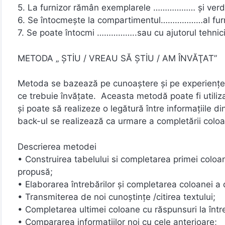
5. La furnizor rămân exemplarele ……………… şi verd
6. Se întocmeşte la compartimentul………………al furn
7. Se poate întocmi ……………..sau cu ajutorul tehnicii
METODA „ ŞTİU / VREAU SĂ ŞTİU / AM ÎNVĂŢAT”
Metoda se bazează pe cunoaştere şi pe experienţele a
ce trebuie învăţate. Aceasta metodă poate fi utiliz
şi poate să realizeze o legătură între informaţiile 
back-ul se realizează ca urmare a completării coloan
Descrierea metodei
• Construirea tabelului si completarea primei coloa
propusă;
• Elaborarea întrebărilor şi completarea coloanei a
• Transmiterea de noi cunoştinţe /citirea textului;
• Completarea ultimei coloane cu răspunsuri la între
• Compararea informaţiilor noi cu cele anterioare;