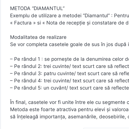
METODA “DIAMANTUL”
Exemplu de utilizare a metodei ”Diamantul” : Pentru 
« Factura » si « Nota de recepţie şi constatare de d
Modalitatea de realizare
Se vor completa casetele goale de sus în jos după i
– Pe rândul 1 : se porneşte de la denumirea celor 
– Pe rândul 2: trei cuvinte/ text scurt care să refl
– Pe rândul 3: patru cuvinte/ text scurt care să re
– Pe rândul 4: trei cuvinte/ text scurt care să refl
– Pe rândul 5: un cuvânt/ text scurt care să reflect
În final, casetele vor fi unite între ele cu segmente 
Metoda este foarte atractiva pentru elevi şi valoroa
să înţeleagă importanţa, asemanările, deosebirile, c