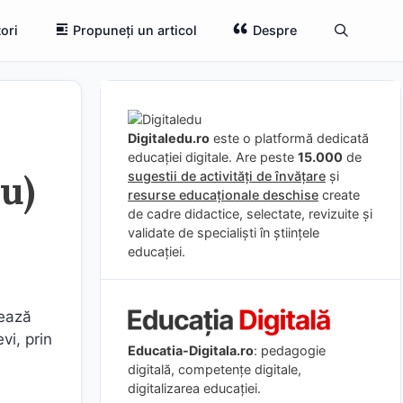
ori
Propuneți un articol
Despre
Digitaledu.ro
este o platformă dedicată
educației digitale. Are peste
15.000
de
iu)
sugestii de activități de învățare
și
resurse educaționale deschise
create
de cadre didactice, selectate, revizuite și
validate de specialiști în științele
educației.
sează
vi, prin
Educatia-Digitala.ro
: pedagogie
digitală, competențe digitale,
digitalizarea educației.