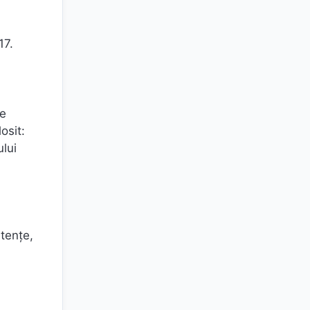
17.
le
osit:
lui
etenţe,