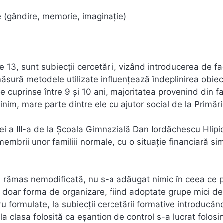
 (gândire, memorie, imaginaţie)
de 13, sunt subiecţii cercetării, vizând introducerea de fa
ăsură metodele utilizate influenţează îndeplinirea obiec
te cuprinse între 9 şi 10 ani, majoritatea provenind din fa
inim, mare parte dintre ele cu ajutor social de la Primări
asei a III-a de la Şcoala Gimnazială Dan Iordăchescu Hlipic
brii unor familiii normale, cu o situaţie financiară sim
a rămas nemodificată, nu s-a adăugat nimic în ceea ce p
 doar forma de organizare, fiind adoptate grupe mici de 
ru formulate, la subiecţii cercetării formative introducâ
a clasa folosită ca eşantion de control s-a lucrat folosi