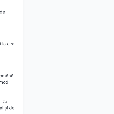
 de
i la cea
 română,
n mod
liza
al şi de