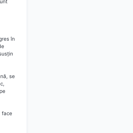
sunt
gres în
de
susţin
ână, se
c,
 pe
u face