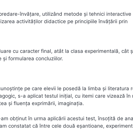
redare-învăţare, utilizând metode şi tehnici interactive
zarea activităţilor didactice pe principiile învăţării prin
re cu caracter final, atât la clasa experimentală, cât ş
 şi formularea concluziilor.
cunoştinţe pe care elevii le posedă la limba şi literatura
gic, s-a aplicat testul iniţial, cu itemi care vizează î
atea şi fluenţa exprimării, imaginaţia.
am obţinut în urma aplicării acestui test, însoţită de ana
ă, am constatat că între cele două eşantioane, experiment