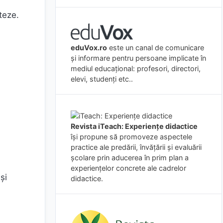
teze.
eduVox.ro
este un canal de comunicare
și informare pentru persoane implicate în
mediul educațional: profesori, directori,
elevi, studenți etc..
Revista iTeach: Experienţe didactice
îşi propune să promoveze aspectele
practice ale predării, învăţării şi evaluării
şcolare prin aducerea în prim plan a
experienţelor concrete ale cadrelor
şi
didactice.