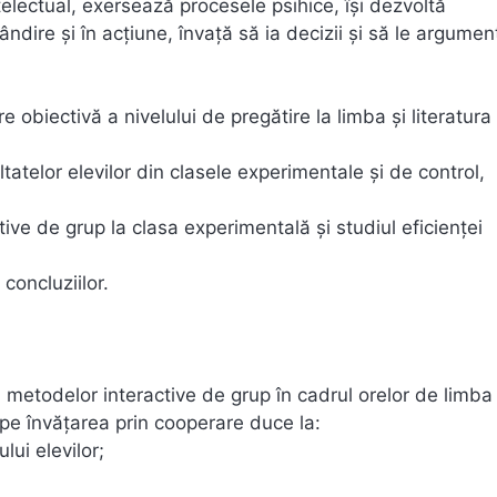
telectual, exersează procesele psihice, îşi dezvoltă
ndire şi în acţiune, învaţă să ia decizii şi să le argumen
 obiectivă a nivelului de pregătire la limba şi literatura
tatelor elevilor din clasele experimentale şi de control,
ive de grup la clasa experimentală şi studiul eficienţei
 concluziilor.
a metodelor interactive de grup în cadrul orelor de limba 
e pe învăţarea prin cooperare duce la:
lui elevilor;