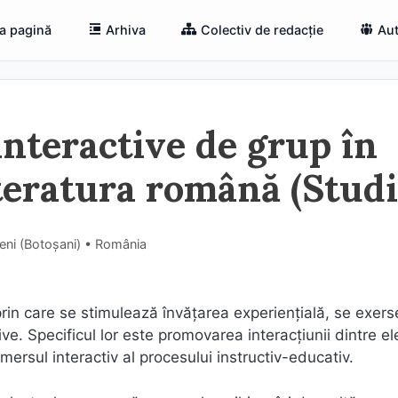
a pagină
Arhiva
Colectiv de redacție
Aut
interactive de grup în
literatura română (Stud
eni (Botoşani) • România
prin care se stimulează învăţarea experienţială, se exer
ive. Specificul lor este promovarea interacţiunii dintre ele
ersul interactiv al procesului instructiv-educativ.