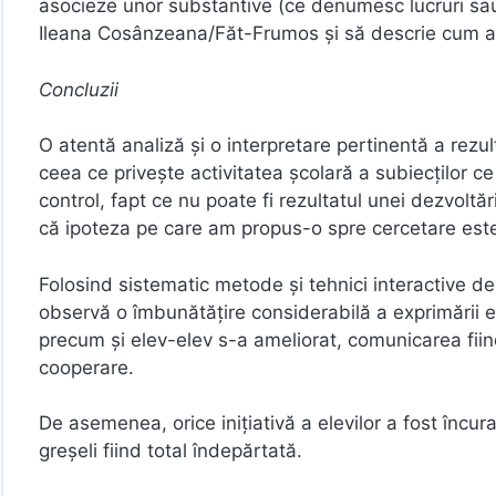
asocieze unor substantive (ce denumesc lucruri sau
Ileana Cosânzeana/Făt-Frumos şi să descrie cum ar
Concluzii
O atentă analiză şi o interpretare pertinentă a rez
ceea ce priveşte activitatea şcolară a subiecţilor ce
control, fapt ce nu poate fi rezultatul unei dezvoltă
că ipoteza pe care am propus-o spre cercetare est
Folosind sistematic metode şi tehnici interactive de 
observă o îmbunătăţire considerabilă a exprimării elev
precum şi elev-elev s-a ameliorat, comunicarea fiin
cooperare.
De asemenea, orice iniţiativă a elevilor a fost încu
greşeli fiind total îndepărtată.