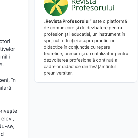
„Revista Profesorului”
este o platformă
de comunicare și de dezbatere pentru
profesioniștii educației, un instrument în
sprijinul reflecției asupra practicilor
ctori
didactice în conjuncție cu repere
tivelor
teoretice, precum și un catalizator pentru
milii
dezvoltarea profesională continuă a
e.
cadrelor didactice din învățământul
preuniversitar.
eni, în
ilară
riveşte
elevi,
ndu-se,
nd