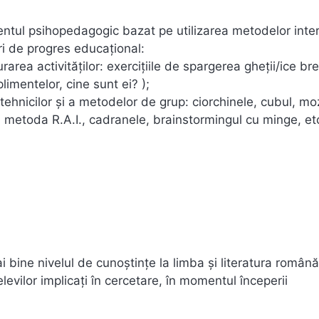
entul psihopedagogic bazat pe utilizarea metodelor inte
ri de progres educaţional:
rarea activităţilor: exerciţiile de spargerea gheţii/ice br
imentelor, cine sunt ei? );
a tehnicilor şi a metodelor de grup: ciorchinele, cubul, mo
 metoda R.A.I., cadranele, brainstormingul cu minge, etc
ine nivelul de cunoştinţe la limba şi literatura română
levilor implicaţi în cercetare, în momentul începerii