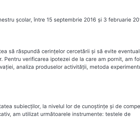
stru şcolar, între 15 septembrie 2016 şi 3 februarie 20
ea să răspundă cerinţelor cercetării şi să evite eventua
r. Pentru verificarea ipotezei de la care am pornit, am fol
ţiei, analiza produselor activităţii, metoda experimentu
tatea subiecţilor, la nivelul lor de cunoştinţe şi de comp
cativ, am utilizat următoarele instrumente: testele de