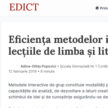
Sari
Prim
la
conținut
Eficiența metodelor 
lecțiile de limba și 
Adina-Oltița Popovici
• Şcoala Gimnazială Nr 1 Corlăt
12 februarie 2019
• 8 minute
Metodele interactive de grup constituie modalităţi 
capacităţile de analiză, de dezvoltare a laturii creat
schimbul de idei şi de cunoştinţe asigurându-se dem