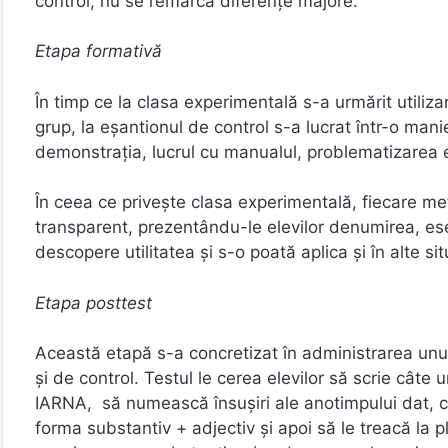
control, nu se remarcă diferenţe majore.
Etapa formativă
În timp ce la clasa experimentală s-a urmărit utiliz
grup, la eşantionul de control s-a lucrat într-o mani
demonstraţia, lucrul cu manualul, problematizarea 
În ceea ce priveşte clasa experimentală, fiecare m
transparent, prezentându-le elevilor denumirea, esen
descopere utilitatea şi s-o poată aplica şi în alte situ
Etapa posttest
Această etapă s-a concretizat în administrarea unui
şi de control. Testul le cerea elevilor să scrie câte
IARNA, să numească însuşiri ale anotimpului dat, ca
forma substantiv + adjectiv şi apoi să le treacă la p