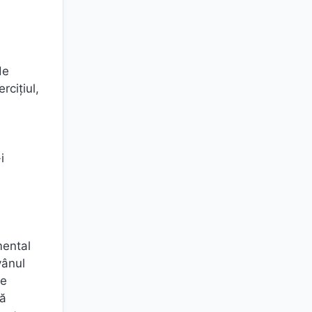
de
rciţiul,
i
mental
vânul
de
să