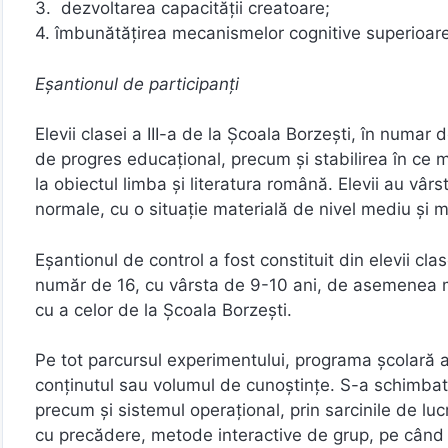
3. dezvoltarea capacităţii creatoare;
4. îmbunătăţirea mecanismelor cognitive superioare
Eşantionul de participanţi
Elevii clasei a III-a de la Şcoala Borzeşti, în numar 
de progres educaţional, precum şi stabilirea în ce m
la obiectul limba şi literatura română. Elevii au vârs
normale, cu o situaţie materială de nivel mediu şi m
Eşantionul de control a fost constituit din elevii cl
număr de 16, cu vârsta de 9-10 ani, de asemenea mem
cu a celor de la Şcoala Borzeşti.
Pe tot parcursul experimentului, programa şcolară 
conţinutul sau volumul de cunoştinţe. S-a schimbat
precum şi sistemul operaţional, prin sarcinile de luc
cu precădere, metode interactive de grup, pe când l