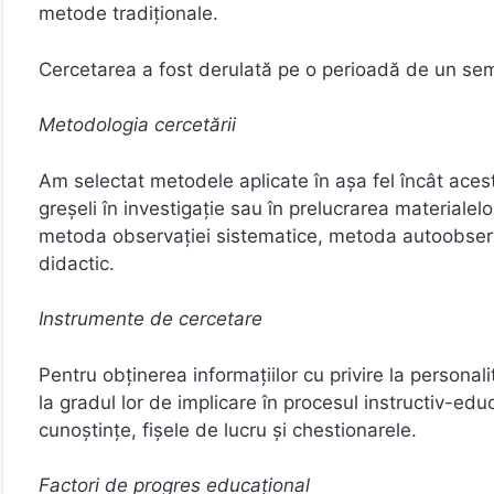
metode tradiţionale.
Cercetarea a fost derulată pe o perioadă de un seme
Metodologia cercetării
Am selectat metodele aplicate în aşa fel încât acest
greşeli în investigaţie sau în prelucrarea materialelo
metoda observaţiei sistematice, metoda autoobserva
didactic.
Instrumente de cercetare
Pentru obţinerea informaţiilor cu privire la personali
la gradul lor de implicare în procesul instructiv-edu
cunoştinţe, fişele de lucru şi chestionarele.
Factori de progres educaţional