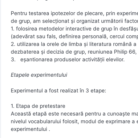
Pentru testarea ipotezelor de plecare, prin experim
de grup, am selecţionat şi organizat următorii facto
1. folosirea metodelor interactive de grup în desfăşu
(adevărat sau fals, definirea personală, cercul compl
2. utilizarea la orele de limba şi literatura română 
dezbaterea şi decizia de grup, reuniunea Philip 66,
3. eşantionarea produselor activităţii elevilor.
Etapele experimentului
Experimentul a fost realizat în 3 etape:
1. Etapa de pretestare
Această etapă este necesară pentru a cunoaşte mai b
nivelul vocabularului folosit, modul de exprimare a e
experimentului .