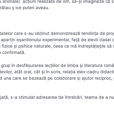
 animale) acţiuni realizate de om, să-şi imagineze că 
ătau ş ice puteri aveau.
ultatelor care s-au obţinut demonstrează tendinţa de pro
 aparţin eşantionului experimental, faţă de elevii clasei 
ri fizice şi psihice naturale, ceea ce mă îndreptăţeşte să 
e confirmată.
grup în desfăşurarea lecţiilor de limba şi literatura rom
ilor, atât oral, cât şi în scris, relaţia elev-cadru didacti
d una care se bazează pe colaborare şi ajutor reciproc,
rajată, s-a stimulat adresarea de întrebări, teama de a n