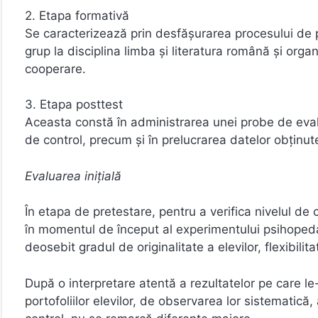
2. Etapa formativă
Se caracterizează prin desfăşurarea procesului de p
grup la disciplina limba şi literatura română şi organi
cooperare.
3. Etapa posttest
Aceasta constă în administrarea unei probe de evalua
de control, precum şi în prelucrarea datelor obţinute
Evaluarea iniţială
În etapa de pretestare, pentru a verifica nivelul de 
în momentul de început al experimentului psihopedago
deosebit gradul de originalitate a elevilor, flexibilit
După o interpretare atentă a rezultatelor pe care le-
portofoliilor elevilor, de observarea lor sistematic