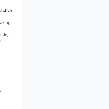
ractive
eaking
zaic,
.;
,