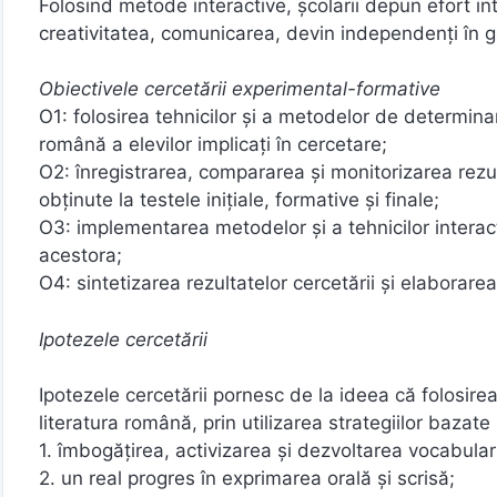
Folosind metode interactive, şcolarii depun efort in
creativitatea, comunicarea, devin independenţi în gâ
Obiectivele cercetării experimental-formative
O1: folosirea tehnicilor şi a metodelor de determinare
română a elevilor implicaţi în cercetare;
O2: înregistrarea, compararea şi monitorizarea rezul
obţinute la testele iniţiale, formative şi finale;
O3: implementarea metodelor şi a tehnicilor interact
acestora;
O4: sintetizarea rezultatelor cercetării şi elaborarea
Ipotezele cercetării
Ipotezele cercetării pornesc de la ideea că folosire
literatura română, prin utilizarea strategiilor bazat
1. îmbogăţirea, activizarea şi dezvoltarea vocabularu
2. un real progres în exprimarea orală şi scrisă;