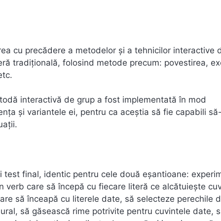
area cu precădere a metodelor şi a tehnicilor interactive 
eră tradiţională, folosind metode precum: povestirea, exe
etc.
etodă interactivă de grup a fost implementată în mod
ţa şi variantele ei, pentru ca aceştia să fie capabili să-
aţii.
 test final, identic pentru cele două eşantioane: experi
 un verb care să începă cu fiecare literă ce alcătuieşte cu
re să înceapă cu literele date, să selecteze perechile 
lural, să găsească rime potrivite pentru cuvintele date, 