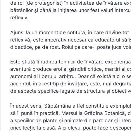
de rol (de protagonist) în activitatea de învățare ex
bătrânilor și până la inițierea unor festivaluri intercu
reflexiv.
Ajunși la un moment de cotitură, în care devine tot
reflexivă, este imperativ necesar ca educatorul să î
didactice, pe de rost. Rolul pe care-l poate juca vol
Este știută înrudirea tehnicii de învățare experienția
aventură produce eroi ai gândirii critice, martiri ai c
autonomi ai liberului arbitru. Doar că există aici o s
accentul, în acest tip de învățare, este, mai degrab
de aspecte specifice legate de structura și obiectiv
În acest sens, Săptămâna altfel constituie exemplul 
să îl pună în practică. Mersul la Grădina Botanică, 
a speciilor de plante și animale din parc dar și int
orice lecție la clasă. Aici elevul poate face descope