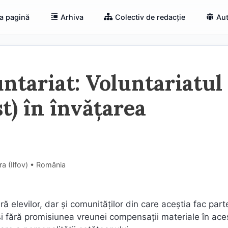
a pagină
Arhiva
Colectiv de redacție
Aut
ntariat: Voluntariatul
st) în învățarea
ra (Ilfov) • România
ră elevilor, dar și comunităților din care aceștia fac part
 și fără promisiunea vreunei compensații materiale în ace