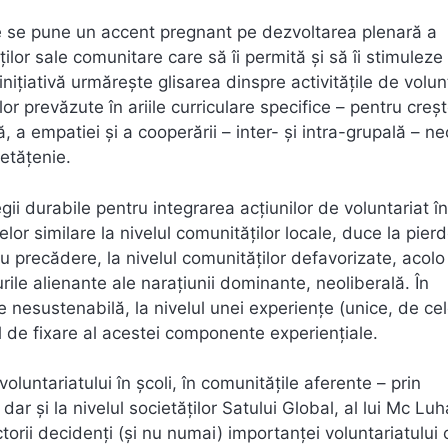
re se pune un accent pregnant pe dezvoltarea plenară a
tăților sale comunitare care să îi permită și să îi stimuleze
nițiativă urmărește glisarea dinspre activitățile de volun
or prevăzute în ariile curriculare specifice – pentru creș
, a empatiei și a cooperării – inter- și intra-grupală – n
cetățenie.
ii durabile pentru integrarea acțiunilor de voluntariat în
ivelor similare la nivelul comunităților locale, duce la pier
 cu precădere, la nivelul comunităților defavorizate, acol
le alienante ale narațiunii dominante, neoliberală. În
 nesustenabilă, la nivelul unei experiențe (unice, de ce
ial de fixare al acestei componente experiențiale.
voluntariatului în școli, în comunitățile aferente – prin
ar și la nivelul societăților Satului Global, al lui Mc Luh
ctorii decidenți (și nu numai) importanței voluntariatului 