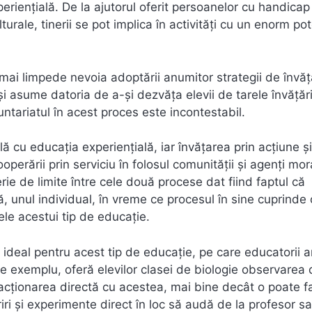
periențială. De la ajutorul oferit persoanelor cu handicap
lturale, tinerii se pot implica în activități cu un enorm pot
 mai limpede nevoia adoptării anumitor strategii de învă
și asume datoria de a-și dezvăța elevii de tarele învățări
untariatul în acest proces este incontestabil.
lă cu educația experiențială, iar învățarea prin acțiune și
ooperării prin serviciu în folosul comunității și agenți mor
erie de limite între cele două procese dat fiind faptul că
ă, unul individual, în vreme ce procesul în sine cuprinde 
ele acestui tip de educație.
ideal pentru acest tip de educație, pe care educatorii a
de exemplu, oferă elevilor clasei de biologie observarea 
eracționarea directă cu acestea, mai bine decât o poate f
riri și experimente direct în loc să audă de la profesor s