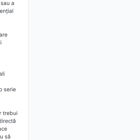
 sau a
ențial
țare
i
ali
o serie
r trebui
directă
ace
au să