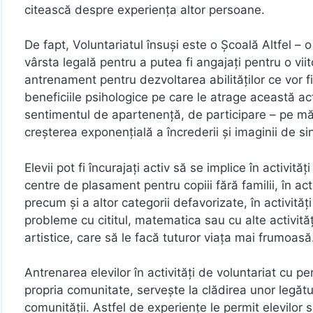
citească despre experiența altor persoane.
De fapt, Voluntariatul însuși este o Școală Altfel – o
vârsta legală pentru a putea fi angajați pentru o viito
antrenament pentru dezvoltarea abilităților ce vor fi
beneficiile psihologice pe care le atrage această ac
sentimentul de apartenență, de participare – pe măsur
creșterea exponențială a încrederii și imaginii de sin
Elevii pot fi încurajați activ să se implice în activită
centre de plasament pentru copiii fără familii, în act
precum și a altor categorii defavorizate, în activităț
probleme cu cititul, matematica sau cu alte activităț
artistice, care să le facă tuturor viața mai frumoasă
Antrenarea elevilor în activități de voluntariat cu 
propria comunitate, servește la clădirea unor legături
comunității. Astfel de experiențe le permit elevilor