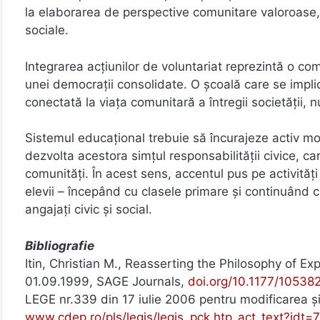
la elaborarea de perspective comunitare valoroase, în
sociale.
Integrarea acțiunilor de voluntariat reprezintă o co
unei democrații consolidate. O școală care se impli
conectată la viața comunitară a întregii societății, 
Sistemul educațional trebuie să încurajeze activ moti
dezvolta acestora simțul responsabilității civice, ca
comunități. În acest sens, accentul pus pe activități 
elevii – începând cu clasele primare și continuând cu
angajați civic și social.
Bibliografie
Itin, Christian M., Reasserting the Philosophy of Ex
01.09.1999, SAGE Journals,
doi.org/10.1177/1053
LEGE nr.339 din 17 iulie 2006 pentru modificarea şi
www.cdep.ro/pls/legis/legis_pck.htp_act_text?idt=