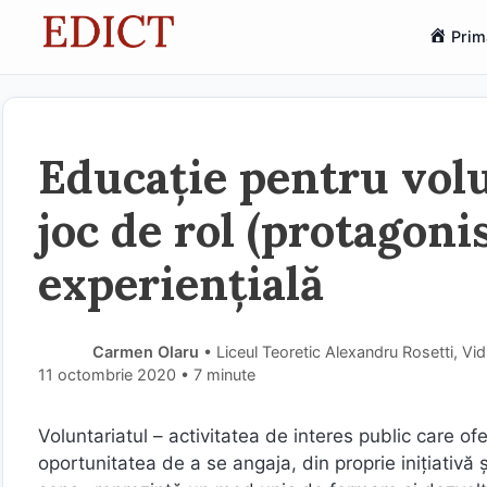
Sari
Prim
la
conținut
Educație pentru volu
joc de rol (protagoni
experiențială
Carmen Olaru
• Liceul Teoretic Alexandru Rosetti, Vid
11 octombrie 2020
• 7 minute
Voluntariatul – activitatea de interes public care ofe
oportunitatea de a se angaja, din proprie inițiativă