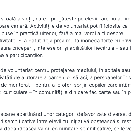
 școală a vieții, care-i pregătește pe elevii care nu au împ
are carieră. Activitățile de voluntariat pot fi folosite ca
 puse în practică ulterior, fără a mai vorbi aici despre
tivitate. S-a bătut deja prea multă monedă forte cu privi
a priceperii, intereselor și abilităților fiecăruia – sau 
e a participanților.
ți de voluntariat pentru protejarea mediului, în spitale sau
ivități de ajutorare a oamenilor săraci, a persoanelor în 
i de mentorat – pentru a le oferi sprijin copiilor care înt
i curriculare – în comunitățile din care fac parte sau în 
.
persoane aparținând unor categorii defavorizate diverse, 
 semnificative între elevii cu inițiativă obștească și rest
 să dobândească valori comunitare semnificative, ce le vo