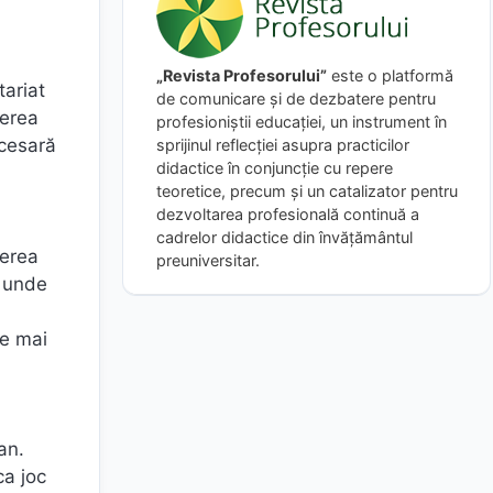
„Revista Profesorului”
este o platformă
tariat
de comunicare și de dezbatere pentru
terea
profesioniștii educației, un instrument în
ecesară
sprijinul reflecției asupra practicilor
didactice în conjuncție cu repere
teoretice, precum și un catalizator pentru
dezvoltarea profesională continuă a
cadrelor didactice din învățământul
derea
preuniversitar.
o unde
le mai
an.
ca joc