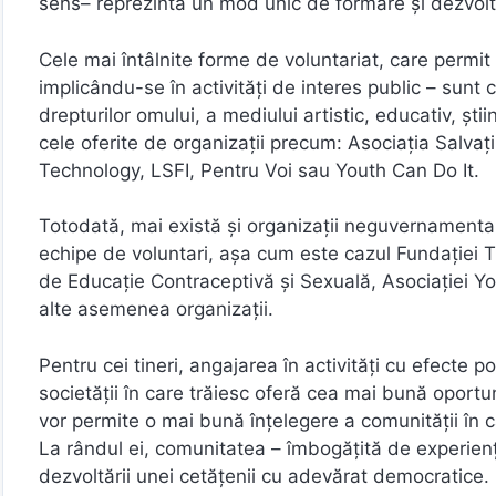
sens– reprezintă un mod unic de formare și dezvolta
Cele mai întâlnite forme de voluntariat, care permit ti
implicându-se în activități de interes public – sunt 
drepturilor omului, a mediului artistic, educativ, ști
cele oferite de organizații precum: Asociația Salva
Technology, LSFI, Pentru Voi sau Youth Can Do It.
Totodată, mai există și organizații neguvernamentale
echipe de voluntari, așa cum este cazul Fundației Ti
de Educație Contraceptivă și Sexuală, Asociației You
alte asemenea organizații.
Pentru cei tineri, angajarea în activități cu efecte po
societății în care trăiesc oferă cea mai bună oportun
vor permite o mai bună înțelegere a comunității în ca
La rândul ei, comunitatea – îmbogățită de experiența 
dezvoltării unei cetățenii cu adevărat democratice.