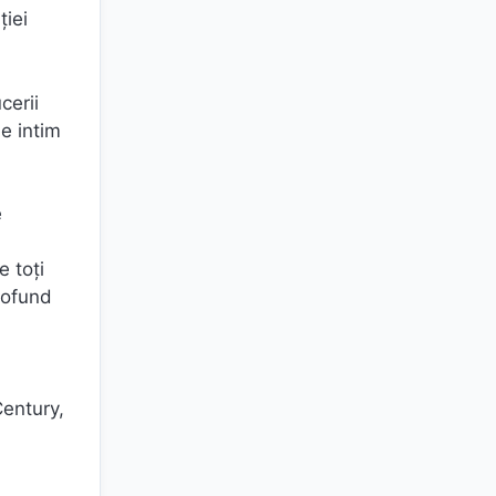
ției
cerii
e intim
e
e toți
profund
Century,