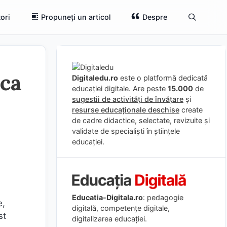
ori
Propuneți un articol
Despre
 ca
Digitaledu.ro
este o platformă dedicată
educației digitale. Are peste
15.000
de
sugestii de activități de învățare
și
resurse educaționale deschise
create
de cadre didactice, selectate, revizuite și
validate de specialiști în științele
educației.
Educatia-Digitala.ro
: pedagogie
e,
digitală, competențe digitale,
st
digitalizarea educației.