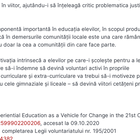
 viitor, ajutându-i să înțeleagă critic problematica justi
mponentă importantă în educația elevilor, în scopul produ
că în demersurile comunității locale este una care rămân
nu doar la cea a comunității din care face parte.
vația intrinsecă a elevilor pe care-i școlește pentru a l
re să-i îndemne să devină voluntari activi în propriile
curriculare și extra-curriculare va trebui să-i motiveze p
 cele gimnaziale și liceale – să devină viitori cetățeni 
periential Education as a Vehicle for Change in the 21st 
82599902200206
, accesat la 09.10.2020
 completarea Legii voluntariatului nr. 195/2001
74382