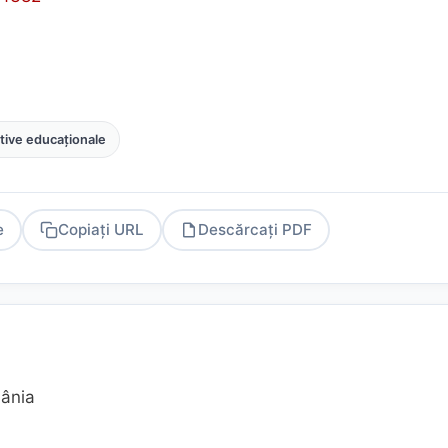
tive educaționale
e
Copiați URL
Descărcați PDF
PDF
mânia