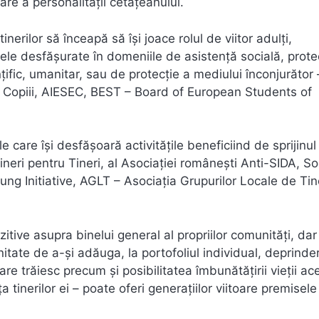
re a personalității cetățeanului.
nerilor să înceapă să își joace rolul de viitor adulți,
cele desfășurate în domeniile de asistență socială, prote
ințific, umanitar, sau de protecție a mediului înconjurător
ți Copiii, AIESEC, BEST – Board of European Students of
 care își desfășoară activitățile beneficiind de sprijinul
neri pentru Tineri, al Asociației românești Anti-SIDA, Soc
ng Initiative, AGLT – Asociația Grupurilor Locale de Tin
zitive asupra binelui general al propriilor comunități, dar 
itate de a-și adăuga, la portofoliul individual, deprinder
re trăiesc precum și posibilitatea îmbunătățirii vieții ac
tinerilor ei – poate oferi generațiilor viitoare premisele