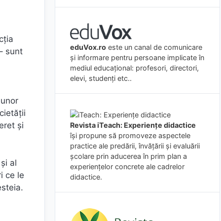
cția
eduVox.ro
este un canal de comunicare
 – sunt
și informare pentru persoane implicate în
mediul educațional: profesori, directori,
elevi, studenți etc..
 unor
ietății
eret și
Revista iTeach: Experienţe didactice
îşi propune să promoveze aspectele
practice ale predării, învăţării şi evaluării
şcolare prin aducerea în prim plan a
și al
experienţelor concrete ale cadrelor
i ce le
didactice.
esteia.