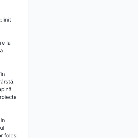
linit
re la
la
 în
vârstă,
âmpină
proiecte
din
ul
r folosi