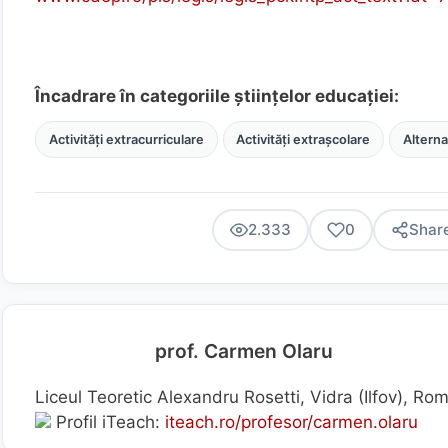
Încadrare în categoriile științelor educației:
Activități extracurriculare
Activități extrașcolare
Alterna
2.333
0
Shar
prof. Carmen Olaru
Liceul Teoretic Alexandru Rosetti, Vidra (Ilfov), Ro
Profil iTeach:
iteach.ro/profesor/carmen.olaru