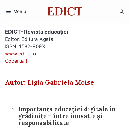
Sari
la
Meniu
conținut
EDICT- Revista educației
Editor: Editura Agata
ISSN: 1582-909X
www.edict.ro
Coperta 1
Autor: Ligia Gabriela Moise
Importanța educației digitale în
grădinițe – între inovație și
responsabilitate