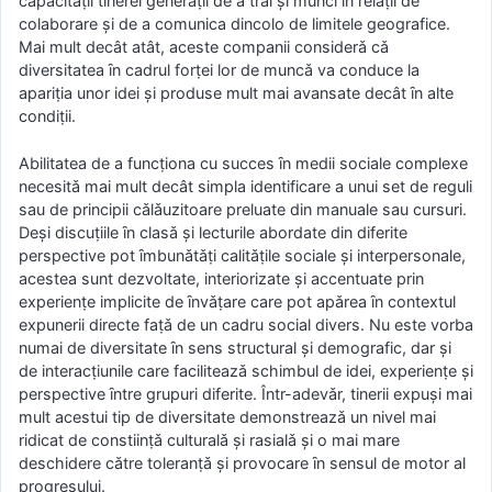
capacitǎṭii tinerei generaṭii de a trǎi şi munci ȋn relaṭii de
colaborare şi de a comunica dincolo de limitele geografice.
Mai mult decât atât, aceste companii considerǎ cǎ
diversitatea ȋn cadrul forṭei lor de muncǎ va conduce la
apariṭia unor idei şi produse mult mai avansate decât ȋn alte
condiṭii.
Abilitatea de a funcṭiona cu succes ȋn medii sociale complexe
necesitǎ mai mult decât simpla identificare a unui set de reguli
sau de principii cǎlǎuzitoare preluate din manuale sau cursuri.
Deşi discuṭiile ȋn clasǎ şi lecturile abordate din diferite
perspective pot ȋmbunǎtǎṭi calitǎṭile sociale şi interpersonale,
acestea sunt dezvoltate, interiorizate şi accentuate prin
experienṭe implicite de ȋnvǎṭare care pot apǎrea ȋn contextul
expunerii directe faṭǎ de un cadru social divers. Nu este vorba
numai de diversitate ȋn sens structural şi demografic, dar şi
de interacṭiunile care faciliteazǎ schimbul de idei, experienṭe şi
perspective ȋntre grupuri diferite. Într-adevǎr, tinerii expuşi mai
mult acestui tip de diversitate demonstreazǎ un nivel mai
ridicat de constiinṭǎ culturalǎ şi rasialǎ şi o mai mare
deschidere cǎtre toleranṭǎ şi provocare ȋn sensul de motor al
progresului.