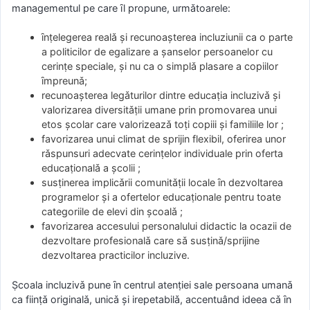
managementul pe care ȋl propune, urmǎtoarele:
ȋnṭelegerea realǎ şi recunoaşterea incluziunii ca o parte
a politicilor de egalizare a şanselor persoanelor cu
cerinṭe speciale, şi nu ca o simplǎ plasare a copiilor
ȋmpreunǎ;
recunoaşterea legǎturilor dintre educaṭia incluzivǎ şi
valorizarea diversitǎṭii umane prin promovarea unui
etos şcolar care valorizeazǎ toṭi copiii şi familiile lor ;
favorizarea unui climat de sprijin flexibil, oferirea unor
rǎspunsuri adecvate cerinṭelor individuale prin oferta
educaṭionalǎ a şcolii ;
susṭinerea implicǎrii comunitǎṭii locale ȋn dezvoltarea
programelor şi a ofertelor educaṭionale pentru toate
categoriile de elevi din şcoalǎ ;
favorizarea accesului personalului didactic la ocazii de
dezvoltare profesionalǎ care sǎ susṭinǎ/sprijine
dezvoltarea practicilor incluzive.
Ṣcoala incluzivǎ pune ȋn centrul atenṭiei sale persoana umanǎ
ca fiinṭǎ originalǎ, unicǎ şi irepetabilǎ, accentuând ideea cǎ ȋn