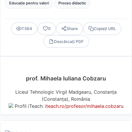
Educație pentru valori
Proces didactic
7.564
0
Share
Copiați URL
Descărcați PDF
PDF
prof. Mihaela Iuliana Cobzaru
Liceul Tehnologic Virgil Madgearu, Constanţa
(Constanţa), România
Profil iTeach:
iteach.ro/profesor/mihaela.cobzaru