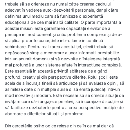
trebuie sǎ se orienteze nu numai cǎtre crearea cadrului
adecvat ȋn vederea auto-dezvoltǎrii personale, dar şi cǎtre
definirea unui mediu care sǎ furnizeze o experienṭǎ
educaṭionalǎ de cea mai ȋnaltǎ calitate. O parte importantǎ a
acestei misiuni este garantarea capacitǎṭii elevilor de a
percepe ȋn mod coerent şi critic probleme complexe şi de a-
şi aplica propriile cunoştinṭe ȋntr-o lume ȋn continuǎ
schimbare. Pentru realizarea acestui ṭel, elevii trebuie sǎ
depǎseascǎ simpla memorare a unor informaṭii prestabilite
ȋntr-un anumit domeniu şi sǎ dezvolte o ȋnṭelegere integratǎ
mai profundǎ a unor sisteme aflate ȋn interacṭiune complexǎ.
Este esenṭialǎ ȋn aceastǎ privinṭǎ abilitatea de a gândi
profund, creativ şi din perspective diferite. Rolul şcolii este
acela de a ȋncuraja tinerii sǎ articuleze şi sǎ evalueze opinii, sǎ
asimileze date din multiple surse şi sǎ emitǎ judecǎṭi ȋntr-un
mod inovativ şi modern. Este necesar sǎ se creeze situaṭii de
ȋnvǎṭare care sǎ-i angajeze pe elevi, sǎ ȋncurajeze discuṭiile şi
sǎ faciliteze dezbaterile pentru a crea perspective multiple de
abordare a diferitelor situaṭii şi probleme.
Din cercetǎrile psihologice reiese din ce ȋn ce mai clar cǎ