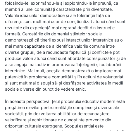
folosindu-le, exprimându-le şi explorându-le ȋmpreunǎ, ca
membri ai unei comunitǎṭi caracterizate prin diversitate.
Valorile idealurilor democratice şi ale toleranṭei faṭǎ de
diferenṭe sunt mult mai usor de conştientizat atunci când sunt
rezultate din experienṭǎ mai degrabǎ decât din instrucṭie
formalǎ. Cercetǎrile din domeniul ştiinṭelor sociale
demonstreazǎ cǎ tinerii expusi interacṭiunilor interetnice au o
mai mare capacitate de a identifica valorile comune ȋntre
diverse grupuri, de a recunoaşte faptul cǎ şi conflictele pot
produce valori atunci când sunt abordate corespunzǎtor şi de
a se angaja mai activ ȋn promovarea ȋnṭelegerii şi colaborǎrii
interetnice. Mai mult, aceştia demonstreazǎ o implicare mai
puternicǎ ȋn problemele comunitǎṭii şi ȋn acṭiuni de voluntariat
şi sunt mult mai dispuşi sǎ-şi desfǎşoare activitatea ȋn medii
sociale diverse din punct de vedere etnic.
În aceastǎ perspectivǎ, ṭelul procesului educativ modern este
pregǎtirea elevilor pentru realitǎṭile complexe şi diverse ale
societǎṭii, prin dezvoltarea abilitǎṭilor de recunoaştere,
valorificare şi achiziṭionare de cunoştinṭe provenite din
orizonturi culturale eterogene. Scopul esenṭial este