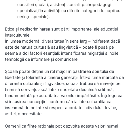
consilieri şcolari, asistenṭi sociali, psihopedagogi
specializaṭi ȋn activitǎṭi cu diferite categorii de copii cu
cerinṭe speciale).
Etica şi nediscriminarea sunt pǎrṭi importante ale educaṭiei
interculturale.
În lumea modernǎ, diversitatea ȋn sens larg – indiferent dacǎ
este de naturǎ culturalǎ sau lingvisticǎ – poate fi pusǎ pe
seama a doi factori esenṭiali: intensificarea migraṭiei şi noile
tehnologii de informare şi comunicare.
Ṣcoala poate deṭine un rol major ȋn pǎstrarea spiritului de
libertate şi toleranṭǎ al tinerei generaṭii. Într-o lume marcatǎ de
diferenṭe culturale şi lingvistice, şcoala trebuie sǎ ȋi ȋnveṭe pe
tineri sǎ convieṭuiascǎ ȋntr-o societate deschisǎ şi liberǎ,
fundamentatǎ pe autoritatea valorilor ȋmpǎrtǎşite. Înṭelegerea
şi ȋnsuşirea concepṭiei conform cǎreia interculturalitatea
ȋnseamnǎ demnitate şi respect acordate individului devine,
astfel, o necesitate.
Oamenii ca fiinṭe raṭionale pot dezvolta aceste valori numai