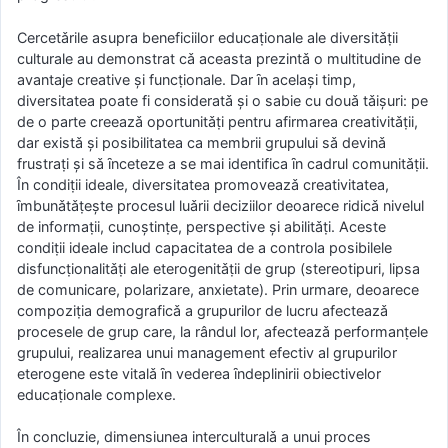
Cercetǎrile asupra beneficiilor educaṭionale ale diversitǎṭii
culturale au demonstrat cǎ aceasta prezintǎ o multitudine de
avantaje creative şi funcṭionale. Dar ȋn acelaşi timp,
diversitatea poate fi consideratǎ şi o sabie cu douǎ tǎişuri: pe
de o parte creeazǎ oportunitǎṭi pentru afirmarea creativitǎṭii,
dar existǎ şi posibilitatea ca membrii grupului sǎ devinǎ
frustraṭi şi sǎ ȋnceteze a se mai identifica ȋn cadrul comunitǎṭii.
În condiṭii ideale, diversitatea promoveazǎ creativitatea,
ȋmbunǎtǎṭeşte procesul luǎrii deciziilor deoarece ridicǎ nivelul
de informaṭii, cunoştinṭe, perspective şi abilitǎṭi. Aceste
condiṭii ideale includ capacitatea de a controla posibilele
disfuncṭionalitǎṭi ale eterogenitǎṭii de grup (stereotipuri, lipsa
de comunicare, polarizare, anxietate). Prin urmare, deoarece
compoziṭia demograficǎ a grupurilor de lucru afecteazǎ
procesele de grup care, la rândul lor, afecteazǎ performanṭele
grupului, realizarea unui management efectiv al grupurilor
eterogene este vitalǎ ȋn vederea ȋndeplinirii obiectivelor
educaṭionale complexe.
În concluzie, dimensiunea interculturalǎ a unui proces