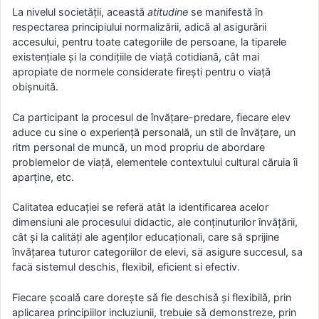
La nivelul societăţii, această
atitudine
se manifestă în
respectarea principiului normalizării, adică al asigurării
accesului, pentru toate categoriile de persoane, la tiparele
existenţiale şi la condiţiile de viaţă cotidiană, cât mai
apropiate de normele considerate fireşti pentru o viaţă
obişnuită.
Ca participant la procesul de învăţare-predare, fiecare elev
aduce cu sine o experienţă personală, un stil de învăţare, un
ritm personal de muncă, un mod propriu de abordare
problemelor de viaţă, elementele contextului cultural căruia îi
aparţine, etc.
Calitatea educaţiei se referä atât la identificarea acelor
dimensiuni ale procesului didactic, ale conţinuturilor învăţării,
cât și la calitäţi ale agenţilor educaţionali, care să sprijine
învăţarea tuturor categoriilor de elevi, sä asigure succesul, sa
facä sistemul deschis, flexibil, eficient si efectiv.
Fiecare şcoalǎ care doreşte sǎ fie deschisǎ şi flexibilǎ, prin
aplicarea principiilor incluziunii, trebuie sǎ demonstreze, prin