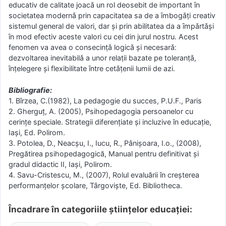
educativ de calitate joacǎ un rol deosebit de important ȋn
societatea modernǎ prin capacitatea sa de a ȋmbogǎṭi creativ
sistemul general de valori, dar şi prin abilitatea da a ȋmpǎrtǎşi
ȋn mod efectiv aceste valori cu cei din jurul nostru. Acest
fenomen va avea o consecinṭǎ logicǎ şi necesarǎ:
dezvoltarea inevitabilǎ a unor relaṭii bazate pe toleranṭǎ,
ȋnṭelegere şi flexibilitate ȋntre cetǎṭenii lumii de azi.
Bibliografie:
1. Bîrzea, C.(1982), La pedagogie du succes, P.U.F., Paris
2. Gherguţ, A. (2005), Psihopedagogia persoanelor cu
cerinţe speciale. Strategii diferenţiate şi incluzive în educaţie,
Iaşi, Ed. Polirom.
3. Potolea, D., Neacşu, I., Iucu, R., Pânişoara, I.o., (2008),
Pregătirea psihopedagogică, Manual pentru definitivat şi
gradul didactic II, Iaşi, Polirom.
4. Savu-Cristescu, M., (2007), Rolul evaluării în creşterea
performanţelor şcolare, Târgovişte, Ed. Bibliotheca.
Încadrare în categoriile științelor educației: