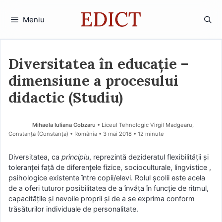
Sari
la
Meniu
conținut
Diversitatea în educație –
dimensiune a procesului
didactic (Studiu)
Mihaela Iuliana Cobzaru
• Liceul Tehnologic Virgil Madgearu,
Constanţa (Constanţa) • România
3 mai 2018
• 12 minute
Diversitatea, ca
principiu
, reprezintă dezideratul flexibilităţii şi
toleranţei faţă de diferenţele fizice, socioculturale, lingvistice ,
psihologice existente între copii/elevi. Rolul şcolii este acela
de a oferi tuturor posibilitatea de a învăţa în funcţie de ritmul,
capacităţile şi nevoile proprii şi de a se exprima conform
trăsăturilor individuale de personalitate.