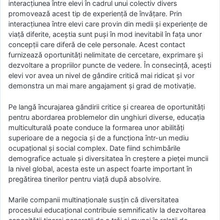
interacṭiunea ȋntre elevi ȋn cadrul unui colectiv divers
promoveazǎ acest tip de experienṭǎ de ȋnvǎṭare. Prin
interacṭiunea ȋntre elevi care provin din medii şi experienṭe de
viaṭǎ diferite, aceştia sunt puşi ȋn mod inevitabil ȋn faṭa unor
concepṭii care diferǎ de cele personale. Acest contact
furnizeazǎ oportunitǎṭi nelimitate de cercetare, exprimare şi
dezvoltare a propriilor puncte de vedere. În consecinṭǎ, aceşti
elevi vor avea un nivel de gândire criticǎ mai ridicat şi vor
demonstra un mai mare angajament şi grad de motivaṭie.
Pe langǎ ȋncurajarea gândirii critice şi crearea de oportunitǎṭi
pentru abordarea problemelor din unghiuri diverse, educaṭia
multiculturalǎ poate conduce la formarea unor abilitǎṭi
superioare de a negocia şi de a funcṭiona ȋntr-un mediu
ocupaṭional şi social complex. Date fiind schimbǎrile
demografice actuale şi diversitatea ȋn creştere a pieṭei muncii
la nivel global, acesta este un aspect foarte important ȋn
pregǎtirea tinerilor pentru viaṭǎ dupǎ absolvire.
Marile companii multinaṭionale susṭin cǎ diversitatea
procesului educaṭional contribuie semnificativ la dezvoltarea