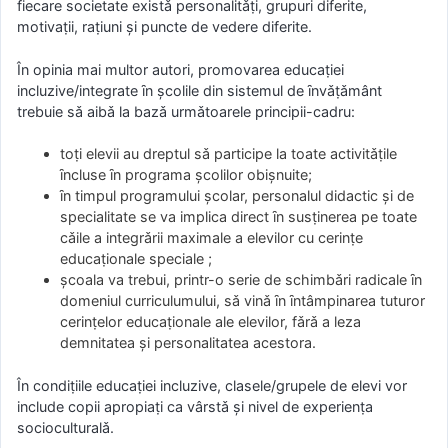
fiecare societate existǎ personalitǎṭi, grupuri diferite,
motivaṭii, raṭiuni şi puncte de vedere diferite.
În opinia mai multor autori, promovarea educaṭiei
incluzive/integrate ȋn şcolile din sistemul de ȋnvǎṭǎmânt
trebuie sǎ aibǎ la bazǎ urmǎtoarele principii-cadru:
toṭi elevii au dreptul sǎ participe la toate activitǎṭile
ȋncluse ȋn programa şcolilor obişnuite;
ȋn timpul programului şcolar, personalul didactic şi de
specialitate se va implica direct ȋn susṭinerea pe toate
cǎile a integrǎrii maximale a elevilor cu cerinṭe
educaṭionale speciale ;
şcoala va trebui, printr-o serie de schimbǎri radicale ȋn
domeniul curriculumului, sǎ vinǎ ȋn ȋntâmpinarea tuturor
cerinṭelor educaṭionale ale elevilor, fǎrǎ a leza
demnitatea şi personalitatea acestora.
În condiṭiile educaṭiei incluzive, clasele/grupele de elevi vor
include copii apropiaṭi ca vârstǎ şi nivel de experienṭa
socioculturalǎ.