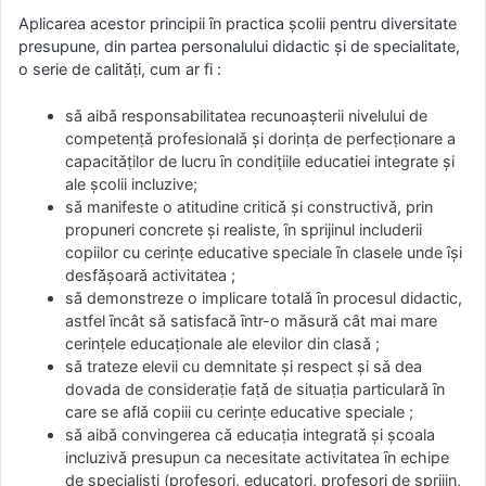
Aplicarea acestor principii ȋn practica şcolii pentru diversitate
presupune, din partea personalului didactic şi de specialitate,
o serie de calitǎṭi, cum ar fi :
sǎ aibǎ responsabilitatea recunoaşterii nivelului de
competenṭǎ profesionalǎ şi dorinṭa de perfecṭionare a
capacitǎṭilor de lucru ȋn condiṭiile educatiei integrate şi
ale şcolii incluzive;
sǎ manifeste o atitudine criticǎ şi constructivǎ, prin
propuneri concrete şi realiste, ȋn sprijinul includerii
copiilor cu cerinṭe educative speciale ȋn clasele unde ȋşi
desfǎşoarǎ activitatea ;
sǎ demonstreze o implicare totalǎ ȋn procesul didactic,
astfel ȋncât sǎ satisfacǎ ȋntr-o mǎsurǎ cât mai mare
cerinṭele educaṭionale ale elevilor din clasǎ ;
sǎ trateze elevii cu demnitate şi respect şi sǎ dea
dovada de consideraṭie faṭǎ de situaṭia particularǎ ȋn
care se aflǎ copiii cu cerinṭe educative speciale ;
sǎ aibǎ convingerea cǎ educaṭia integratǎ şi şcoala
incluzivǎ presupun ca necesitate activitatea ȋn echipe
de specialişti (profesori, educatori, profesori de sprijin,