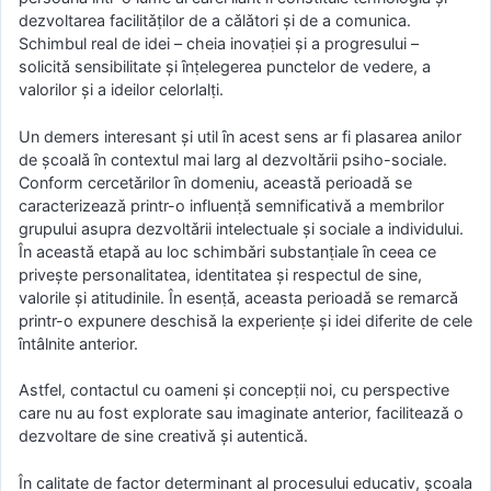
dezvoltarea facilitǎṭilor de a cǎlǎtori şi de a comunica.
Schimbul real de idei – cheia inovaṭiei şi a progresului –
solicitǎ sensibilitate şi ȋnṭelegerea punctelor de vedere, a
valorilor şi a ideilor celorlalṭi.
Un demers interesant şi util ȋn acest sens ar fi plasarea anilor
de şcoalǎ ȋn contextul mai larg al dezvoltǎrii psiho-sociale.
Conform cercetǎrilor ȋn domeniu, aceastǎ perioadǎ se
caracterizeazǎ printr-o influenṭǎ semnificativǎ a membrilor
grupului asupra dezvoltǎrii intelectuale şi sociale a individului.
În aceastǎ etapǎ au loc schimbǎri substanṭiale ȋn ceea ce
priveşte personalitatea, identitatea şi respectul de sine,
valorile şi atitudinile. În esenṭǎ, aceasta perioadǎ se remarcǎ
printr-o expunere deschisǎ la experienṭe şi idei diferite de cele
ȋntâlnite anterior.
Astfel, contactul cu oameni şi concepṭii noi, cu perspective
care nu au fost explorate sau imaginate anterior, faciliteazǎ o
dezvoltare de sine creativǎ şi autenticǎ.
În calitate de factor determinant al procesului educativ, şcoala