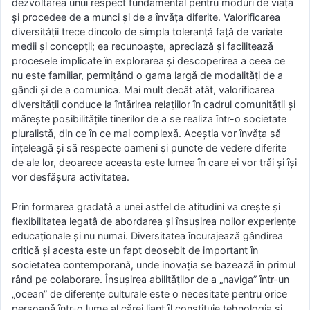
dezvoltarea unui respect fundamental pentru moduri de viaṭǎ
şi procedee de a munci şi de a ȋnvǎṭa diferite. Valorificarea
diversitǎṭii trece dincolo de simpla toleranṭǎ faṭǎ de variate
medii şi concepṭii; ea recunoaşte, apreciazǎ şi faciliteazǎ
procesele implicate ȋn explorarea şi descoperirea a ceea ce
nu este familiar, permiṭând o gama largǎ de modalitǎṭi de a
gândi şi de a comunica. Mai mult decât atât, valorificarea
diversitǎṭii conduce la ȋntǎrirea relaṭiilor ȋn cadrul comunitǎṭii şi
mǎreşte posibilitǎṭile tinerilor de a se realiza ȋntr-o societate
pluralistǎ, din ce ȋn ce mai complexǎ. Aceştia vor ȋnvǎṭa sǎ
ȋnṭeleagǎ şi sǎ respecte oameni şi puncte de vedere diferite
de ale lor, deoarece aceasta este lumea ȋn care ei vor trǎi şi ȋşi
vor desfǎşura activitatea.
Prin formarea gradatǎ a unei astfel de atitudini va creşte şi
flexibilitatea legatâ de abordarea şi ȋnsuşirea noilor experienṭe
educaṭionale şi nu numai. Diversitatea ȋncurajeazǎ gândirea
criticǎ şi acesta este un fapt deosebit de important ȋn
societatea contemporanǎ, unde inovaṭia se bazeazǎ ȋn primul
rând pe colaborare. Însuşirea abilitǎṭilor de a „naviga” ȋntr-un
„ocean” de diferenṭe culturale este o necesitate pentru orice
persoanǎ ȋntr-o lume al cǎrei liant ȋl constituie tehnologia şi