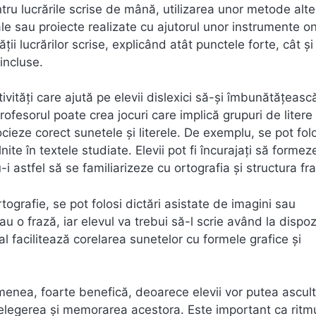
tru lucrările scrise de mână, utilizarea unor metode alte
le sau proiecte realizate cu ajutorul unor instrumente on
ții lucrărilor scrise, explicând atât punctele forte, cât și
incluse.
tivități care ajută pe elevii dislexici să-și îmbunătățeasc
. Profesorul poate crea jocuri care implică grupuri de litere
cieze corect sunetele și literele. De exemplu, se pot fol
nite în textele studiate. Elevii pot fi încurajați să formez
i astfel să se familiarizeze cu ortografia și structura fra
ografie, se pot folosi dictări asistate de imagini sau
 o frază, iar elevul va trebui să-l scrie având la dispoz
l facilitează corelarea sunetelor cu formele grafice și
enea, foarte benefică, deoarece elevii vor putea ascult
înțelegerea și memorarea acestora. Este important ca ritm