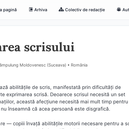
a pagină
Arhiva
Colectiv de redacție
Aut
area scrisului
Câmpulung Moldovenesc (Suceava) • România
ză abilitățile de scris, manifestată prin dificultăți de
vește exprimarea scrisă. Deoarece scrisul necesită un set
ațiilor, această afecțiune necesită mai mult timp pentru 
rât nu înseamnă că acea persoană este disgrafică.
e — copiii învață abilitățile motorii necesare pentru a sc