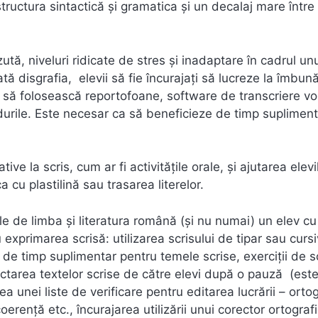
structura sintactică și gramatica și un decalaj mare între 
ută, niveluri ridicate de stres și inadaptare în cadrul un
ă disgrafia, elevii să fie încurajați să lucreze la îmbună
ilor să folosească reportofoane, software de transcriere v
durile. Este necesar ca să beneficieze de timp supliment
ive la scris, cum ar fi activitățile orale, și ajutarea elevi
a cu plastilină sau trasarea literelor.
le de limba și literatura română (și nu numai) un elev cu
 exprimarea scrisă: utilizarea scrisului de tipar sau cursi
 de timp suplimentar pentru temele scrise, exerciții de s
ectarea textelor scrise de către elevi după o pauză (est
a unei liste de verificare pentru editarea lucrării – ortog
erență etc., încurajarea utilizării unui corector ortografi