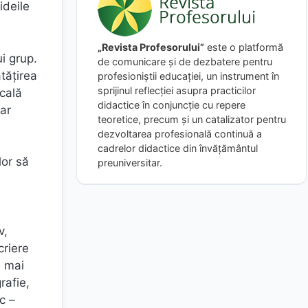
ideile
„Revista Profesorului”
este o platformă
ui grup.
de comunicare și de dezbatere pentru
tățirea
profesioniștii educației, un instrument în
sprijinul reflecției asupra practicilor
ocală
didactice în conjuncție cu repere
ar
teoretice, precum și un catalizator pentru
dezvoltarea profesională continuă a
cadrelor didactice din învățământul
lor să
preuniversitar.
v,
criere
e mai
rafie,
c –