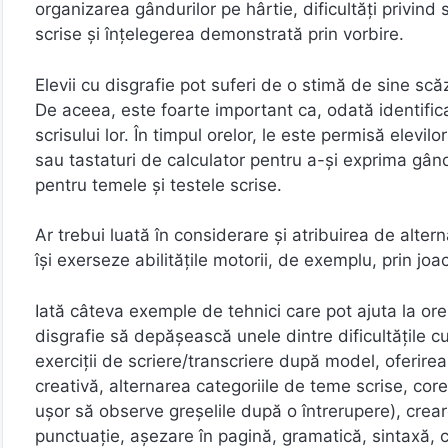
organizarea gândurilor pe hârtie, dificultăți privind 
scrise și înțelegerea demonstrată prin vorbire.
Elevii cu disgrafie pot suferi de o stimă de sine scăz
De aceea, este foarte important ca, odată identificat
scrisului lor. În timpul orelor, le este permisă elev
sau tastaturi de calculator pentru a-și exprima gân
pentru temele și testele scrise.
Ar trebui luată în considerare și atribuirea de alternat
își exerseze abilitățile motorii, de exemplu, prin joac
Iată câteva exemple de tehnici care pot ajuta la ore
disgrafie să depășească unele dintre dificultățile cu
exerciții de scriere/transcriere după model, oferirea
creativă, alternarea categoriile de teme scrise, cor
ușor să observe greșelile după o întrerupere), creare
punctuație, așezare în pagină, gramatică, sintaxă, co