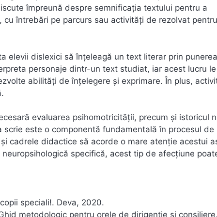
e discute împreună despre semnificația textului pentru a
, cu întrebări pe parcurs sau activități de rezolvat pentr
 elevii dislexici să înțeleagă un text literar prin punerea
rpreta personaje dintr-un text studiat, iar acest lucru le
olte abilități de înțelegere și exprimare. În plus, activ
ă.
cesară evaluarea psihomotricității, precum și istoricul n
de a scrie este o componentă fundamentală în procesul de
i și cadrele didactice să acorde o mare atenție acestui 
e neuropsihologică specifică, acest tip de afecțiune poate
copii speciali!. Deva, 2020.
Ghid metodologic pentru orele de dirigentie și consiliere.