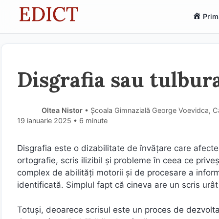
Sari
Prim
la
conținut
Disgrafia sau tulbur
Oltea Nistor
• Școala Gimnazială George Voevidca, 
19 ianuarie 2025
• 6 minute
Disgrafia este o dizabilitate de învățare care afectea
ortografie, scris ilizibil și probleme în ceea ce pri
complex de abilități motorii și de procesare a inform
identificată. Simplul fapt că cineva are un scris u
Totuși, deoarece scrisul este un proces de dezvoltar