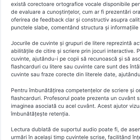
există corectoare ortografice vocale disponibile pen
de evaluare a cunoștințelor, cum ar fi prezentări ora
oferirea de feedback clar și constructiv asupra calită
punctele slabe, comentând structura și informațiile 
Jocurile de cuvinte și grupuri de litere reprezintă ac
abilitățile de citire și scriere prin jocuri interactive
cuvinte, ajutându-i pe copii să recunoască și să aso
flashcarduri cu litere sau cuvinte care sunt des întâl
cuvinte sau fraze corecte din literele date, ajutându-
Pentru îmbunătățirea competențelor de scriere și ort
flashcarduri. Profesorul poate prezenta un cuvânt sau
imaginea asociată cu acel cuvânt. Acest ajutor vizua
îmbunătățește retenția.
Lectura dublată de suportul audio poate fi, de asem
urmări în același timp cuvintele scrise, facilitând 