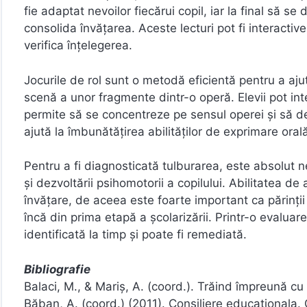
fie adaptat nevoilor fiecărui copil, iar la final să s
consolida învățarea. Aceste lecturi pot fi interactive
verifica înțelegerea.
Jocurile de rol sunt o metodă eficientă pentru a ajuta
scenă a unor fragmente dintr-o operă. Elevii pot inte
permite să se concentreze pe sensul operei și să dezv
ajută la îmbunătățirea abilităților de exprimare oral
Pentru a fi diagnosticată tulburarea, este absolut ne
și dezvoltării psihomotorii a copilului. Abilitatea 
învățare, de aceea este foarte important ca părinți
încă din prima etapă a școlarizării. Printr-o evaluar
identificată la timp și poate fi remediată.
Bibliografie
Balaci, M., & Mariș, A. (coord.). Trăind împreună cu 
Băban, A. (coord.) (2011). Consiliere educationala. 