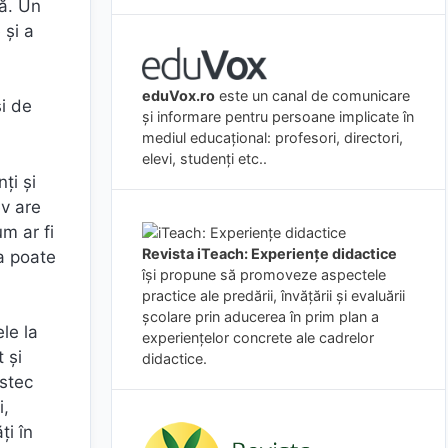
nă. Un
 și a
eduVox.ro
este un canal de comunicare
și de
și informare pentru persoane implicate în
mediul educațional: profesori, directori,
elevi, studenți etc..
ți și
ev are
um ar fi
Revista iTeach: Experienţe didactice
ta poate
îşi propune să promoveze aspectele
practice ale predării, învăţării şi evaluării
şcolare prin aducerea în prim plan a
le la
experienţelor concrete ale cadrelor
t și
didactice.
estec
i,
ți în