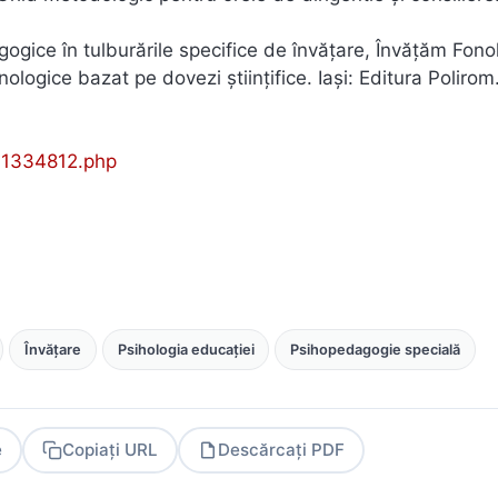
gogice în tulburările specifice de învățare, Învățăm Fono
logice bazat pe dovezi științifice. Iași: Editura Polirom
11334812.php
Învățare
Psihologia educației
Psihopedagogie specială
e
Copiați URL
Descărcați PDF
PDF