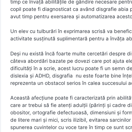
timp ce învață abilitățile de gândire necesare pentr
copil poate fi diagnosticat ca având disgrafie abia pe
avut timp pentru exersarea și automatizarea acesto
Un elev cu tulburări în exprimarea scrisă va benefic
activitate susținută suplimentară pentru a învăța abi
Deși nu există încă foarte multe cercetări despre di
câteva abordări bazate pe dovezi care pot ajuta ele
dificultăți în a scrie, acest lucru poate fi un semn d
dislexia și ADHD, disgrafia nu este foarte bine înțe
reprezenta un obstacol serios în calea succesului 
Această afecțiune poate fi caracterizată prin abilită
care ar trebui să fie atenți adulții (părinți și cadre di
obositor, ortografie defectuoasă, dimensiuni și form
de litere mari și mici, scris ilizibil, evitarea sarcini
spunerea cuvintelor cu voce tare în timp ce sunt scri