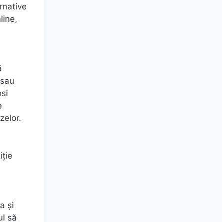
rnative
line,
ă
 sau
osi
e
zelor.
iție
a și
ul să