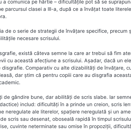
u a comunica pe hârtie – dificultățile pot să se suprapu
 parcursul clasei a III-a, după ce a învățat toate literele
ra.
ia de o serie de strategii de învățare specifice, precum 
litățile necesare scrisului.
sgrafie, există câteva semne la care ar trebui să fim aten
vii cu această afecțiune a scrisului. Așadar, dacă un el
e disgrafie. Comparativ cu alte dizabilități de învățare, c
leasă, dar știm că pentru copiii care au disgrafia aceas
academic.
ți de gândire bune, dar abilități de scris slabe. Iar semne
dactice) includ: dificultăți în a prinde un creion, scris len
e neregulate ale literelor, spațiere neregulată și un am
lor de scris sau desenat, oboseală rapidă în timpul scrisulu
se, cuvinte neterminate sau omise în propoziții, dificultă