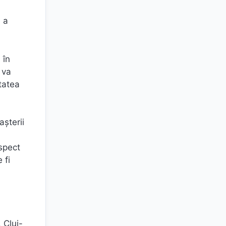
u a
 în
 va
itatea
așterii
aspect
 fi
 Cluj-