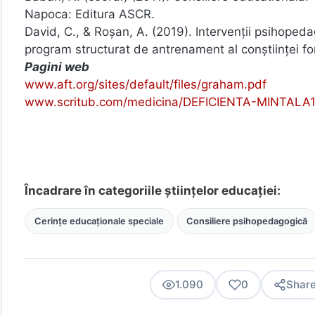
Napoca: Editura ASCR.
David, C., & Roșan, A. (2019). Intervenții psihopeda
program structurat de antrenament al conștiinței fono
Pagini web
www.aft.org/sites/default/files/graham.pdf
www.scritub.com/medicina/DEFICIENTA-MINTALA
Încadrare în categoriile științelor educației:
Cerințe educaționale speciale
Consiliere psihopedagogică
1.090
0
Shar