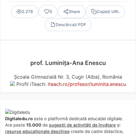
2.278
0
Share
Copiați URL
Descărcați PDF
PDF
prof. Luminița-Ana Enescu
Școala Gimnazială Nr. 3, Cugir (Alba), România
Profil iTeach:
iteach.ro/profesor/luminita.enescu
Digitaledu.ro
este o platformă dedicată educației digitale.
Are peste
15.000
de
sugestii de activități de învățare
și
resurse educaționale deschise
create de cadre didactice,