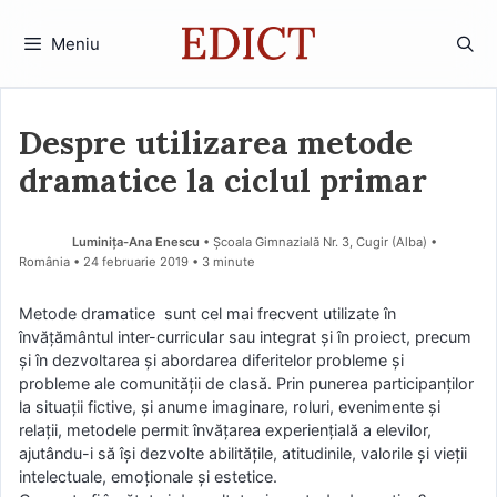
Sari
la
Meniu
conținut
Despre utilizarea metode
dramatice la ciclul primar
Luminița-Ana Enescu
• Școala Gimnazială Nr. 3, Cugir (Alba) •
România
24 februarie 2019
• 3 minute
Metode dramatice sunt cel mai frecvent utilizate în
învățământul inter-curricular sau integrat și în proiect, precum
și în dezvoltarea și abordarea diferitelor probleme și
probleme ale comunității de clasă. Prin punerea participanților
la situații fictive, și anume imaginare, roluri, evenimente și
relații, metodele permit învățarea experiențială a elevilor,
ajutându-i să își dezvolte abilitățile, atitudinile, valorile și vieții
intelectuale, emoționale și estetice.