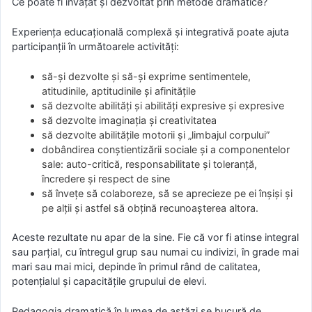
Ce poate fi învățat și dezvoltat prin metode dramatice?
Experiența educațională complexă și integrativă poate ajuta
participanții în următoarele activități:
să-și dezvolte și să-și exprime sentimentele,
atitudinile, aptitudinile și afinitățile
să dezvolte abilități și abilități expresive și expresive
să dezvolte imaginația și creativitatea
să dezvolte abilitățile motorii și „limbajul corpului”
dobândirea conștientizării sociale și a componentelor
sale: auto-critică, responsabilitate și toleranță,
încredere și respect de sine
să învețe să colaboreze, să se aprecieze pe ei înșiși și
pe alții și astfel să obțină recunoașterea altora.
Aceste rezultate nu apar de la sine. Fie că vor fi atinse integral
sau parțial, cu întregul grup sau numai cu indivizi, în grade mai
mari sau mai mici, depinde în primul rând de calitatea,
potențialul și capacitățile grupului de elevi.
Pedagogia dramatică în lumea de astăzi se bucură de