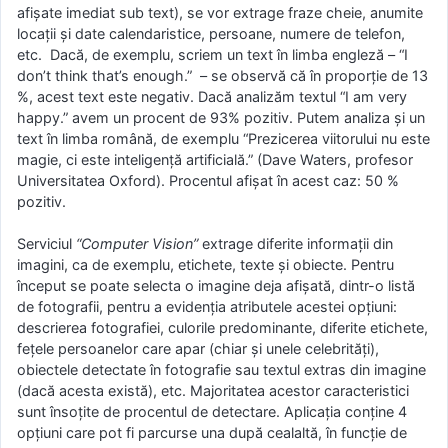
afișate imediat sub text), se vor extrage fraze cheie, anumite
locații și date calendaristice, persoane, numere de telefon,
etc. Dacă, de exemplu, scriem un text în limba engleză – “I
don’t think that’s enough.” – se observă că în proporție de 13
%, acest text este negativ. Dacă analizăm textul “I am very
happy.” avem un procent de 93% pozitiv. Putem analiza și un
text în limba română, de exemplu “Prezicerea viitorului nu este
magie, ci este inteligență artificială.” (Dave Waters, profesor
Universitatea Oxford). Procentul afișat în acest caz: 50 %
pozitiv.
Serviciul
“Computer Vision”
extrage diferite informații din
imagini, ca de exemplu, etichete, texte și obiecte. Pentru
început se poate selecta o imagine deja afișată, dintr-o listă
de fotografii, pentru a evidenția atributele acestei opțiuni:
descrierea fotografiei, culorile predominante, diferite etichete,
fețele persoanelor care apar (chiar și unele celebrități),
obiectele detectate în fotografie sau textul extras din imagine
(dacă acesta există), etc. Majoritatea acestor caracteristici
sunt însoțite de procentul de detectare. Aplicația conține 4
opțiuni care pot fi parcurse una după cealaltă, în funcție de