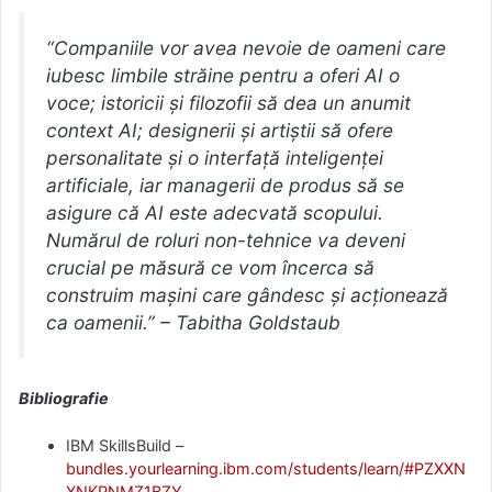
“Companiile vor avea nevoie de oameni care
iubesc limbile străine pentru a oferi AI o
voce; istoricii și filozofii să dea un anumit
context AI; designerii și artiștii să ofere
personalitate și o interfață inteligenței
artificiale, iar managerii de produs să se
asigure că AI este adecvată scopului.
Numărul de roluri non-tehnice va deveni
crucial pe măsură ce vom încerca să
construim mașini care gândesc și acționează
ca oamenii.” – Tabitha Goldstaub
Bibliografie
IBM SkillsBuild –
bundles.yourlearning.ibm.com/students/learn/#PZXXN
XNKPNMZ1BZY
,