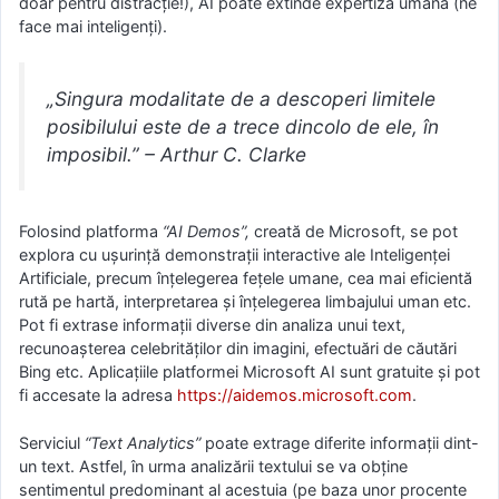
doar pentru distracție!), AI poate extinde expertiza umană (ne
face mai inteligenți).
„Singura modalitate de a descoperi limitele
posibilului este de a trece dincolo de ele, în
imposibil.” – Arthur C. Clarke
Folosind platforma
“AI Demos”,
creată de Microsoft, se pot
explora cu ușurință demonstrații interactive ale Inteligenței
Artificiale, precum înțelegerea fețele umane, cea mai eficientă
rută pe hartă, interpretarea și înțelegerea limbajului uman etc.
Pot fi extrase informații diverse din analiza unui text,
recunoașterea celebrităților din imagini, efectuări de căutări
Bing etc. Aplicațiile platformei Microsoft AI sunt gratuite și pot
fi accesate la adresa
https://aidemos.microsoft.com
.
Serviciul
“Text Analytics”
poate extrage diferite informații dint-
un text. Astfel, în urma analizării textului se va obține
sentimentul predominant al acestuia (pe baza unor procente