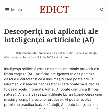
Sari
la
Meniu
conținut
Descoperiți noi aplicații ale
inteligenței artificiale (AI)
Gabriela Violeta Tănăsescu
• Liceul Teoretic Traian, Constanța
(Constanţa) • România
18 iulie 2023
• 4 minute
Inteligența artificială este un termen informatic provenit din
limba engleză (AI – Artificial Intelligence) folosit pentru a
descrie o caracteristică a unei mașini care poate prelua
informații din mediul înconjurător și care poate să ia decizii
folosind acele informații. Astfel, AI poate comunica (limbaj
natural), AI ajută să realizăm diferite lucruri (conducerea unei
mașini și cumpărarea unor produse), AI poate rezolva
probleme practice (salvează vieți), AI poate juca jocuri (nu