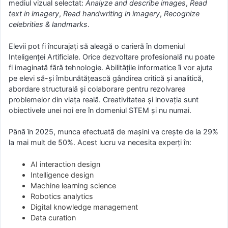
mediul vizual selectat:
Analyze and describe images
,
Read
text in imagery
,
Read handwriting in imagery
,
Recognize
celebrities & landmarks
.
Elevii pot fi încurajați să aleagă o carieră în domeniul
Inteligenței Artificiale. Orice dezvoltare profesională nu poate
fi imaginată fără tehnologie. Abilitățile informatice îi vor ajuta
pe elevi să-și îmbunătățească gândirea critică și analitică,
abordare structurală și colaborare pentru rezolvarea
problemelor din viața reală. Creativitatea și inovația sunt
obiectivele unei noi ere în domeniul STEM și nu numai.
Până în 2025, munca efectuată de mașini va crește de la 29%
la mai mult de 50%. Acest lucru va necesita experți în:
AI interaction design
Intelligence design
Machine learning science
Robotics analytics
Digital knowledge management
Data curation