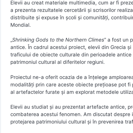
Elevii au creat materiale multimedia, cum ar fi preze
a prezenta rezultatele cercetării și scrisorilor reali
distribuite și expuse în școli și comunități, contribu
Mondial.
„
Shrinking Gods to the Northern Climes
” a fost un 
antice. În cadrul acestui proiect, elevii din Grecia ș
traficului de obiecte culturale din perioadele anti
patrimoniul cultural al diferitelor regiuni.
Proiectul ne-a oferit ocazia de a înțelege amploarea
modalități prin care aceste obiecte prețioase pot fi 
al artefactelor furate și am explorat metodele utiliza
Elevii au studiat și au prezentat artefacte antice, 
combaterea acestui fenomen. Am discutat despre impo
protejarea patrimoniului cultural și în prevenirea trafi