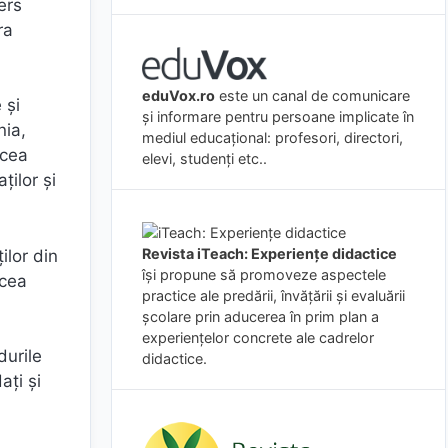
ers
ra
eduVox.ro
este un canal de comunicare
 și
și informare pentru persoane implicate în
nia,
mediul educațional: profesori, directori,
acea
elevi, studenți etc..
ților și
Revista iTeach: Experienţe didactice
ilor din
îşi propune să promoveze aspectele
acea
practice ale predării, învăţării şi evaluării
şcolare prin aducerea în prim plan a
experienţelor concrete ale cadrelor
durile
didactice.
ați și