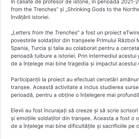
În caliate de profesor de istorie, în perioada 2021
from the Trenches” și „Shrinking Gods to the North
învățării istoriei.
„
Letters from the Trenches
” a fost un proiect eTwi
povestirile soldaților din tranșeele Primului Război M
Spania, Turcia și talia au colaborat pentru a cerceta
perioadă tulbure a istoriei. Prin intermediul acestui 
de a înțelege mai bine tragedia și impactul acestui c
Participanții la proiect au efectuat cercetări amănu
tranșee. Această activitate a inclus studierea surselo
perioadă, pentru a obține o înțelegere mai profundă 
Elevii au fost încurajați să creeze și să scrie scriso
și emoțiile soldaților din tranșee. Aceasta a fost o 
de a înțelege mai bine dificultățile și sacrificiile pe