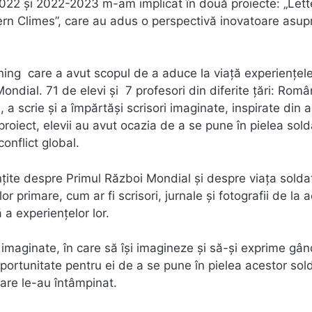
-2022 și 2022-2023 m-am implicat în două proiecte: „Lett
ern Climes”, care au adus o perspectivă inovatoare asup
nning care a avut scopul de a aduce la viață experiențele
ondial. 71 de elevi și 7 profesori din diferite țări: Româ
, a scrie și a împărtăși scrisori imaginate, inspirate din 
proiect, elevii au avut ocazia de a se pune în pielea solda
onflict global.
nțite despre Primul Război Mondial și despre viața soldaț
r primare, cum ar fi scrisori, jurnale și fotografii de la 
a experiențelor lor.
ri imaginate, în care să își imagineze și să-și exprime gân
oportunitate pentru ei de a se pune în pielea acestor sold
 care le-au întâmpinat.