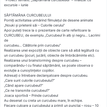
excursie – iunie
SĂPTĂMÂNA CURCUBEULUI
Porniți activitatea urmărind filmulețul de desene animate
„Nouki și prietenii săi – Culorile cerului”
Apoi puteți trece la o prezentare de carte referitoare la
CURCUBEU, de exemplu „Curcubeul în alb și negru… Lacrimi
de
curcubeu… Călătorie prin curcubeu”
Realizarea unei expoziții de obiecte care să aibă legătură cu
un curcubeu (jocuri, jucării, obiecte de îmbrăcăminte etc).
Realizarea unui brainstorming despre curcubeu –
comparându-l cu finalul săptămânii, se poate observa o
evoluție a cunoștințelor copiilor.
Adresați o întrebare declanșatoare despre curcubeu.
„Care sunt culorile curcubeului?”
„Când apare curcubeul?”
„Ce ne transmite curcubeul?”
Joaca sportivă – Prinde curcubeul
Au desenat cu creta un curcubeu mare, în echipe.
Fiecare culoare a curcubeului a primit un punctaj – roșu – 10