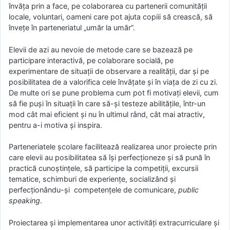
învăța prin a face, pe colaborarea cu partenerii comunității
locale, voluntari, oameni care pot ajuta copiii să crească, să
învețe în parteneriatul „umăr la umăr”.
Elevii de azi au nevoie de metode care se bazează pe
participare interactivă, pe colaborare socială, pe
experimentare de situații de observare a realității, dar și pe
posibilitatea de a valorifica cele învățate și în viața de zi cu zi.
De multe ori se pune problema cum pot fi motivați elevii, cum
să fie puși în situații în care să-și testeze abilitățile, într-un
mod cât mai eficient și nu în ultimul rând, cât mai atractiv,
pentru a-i motiva și inspira.
Parteneriatele școlare facilitează realizarea unor proiecte prin
care elevii au posibilitatea să își perfecționeze și să pună în
practică cunoștințele, să participe la competiții, excursii
tematice, schimburi de experiențe, socializând și
perfecționându-și competențele de comunicare,
public
speaking
.
Proiectarea şi implementarea unor activități extracurriculare şi