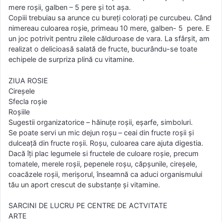
mere roșii, galben – 5 pere și tot așa.
Copiii trebuiau sa arunce cu bureți colorați pe curcubeu. Când
nimereau culoarea roșie, primeau 10 mere, galben- 5 pere. E
un joc potrivit pentru zilele călduroase de vara. La sfârșit, am
realizat o delicioasă salată de fructe, bucurându-se toate
echipele de surpriza plină cu vitamine.
ZIUA ROSIE
Cireșele
Sfecla roșie
Roșiile
Sugestii organizatorice – hăinuțe roșii, eșarfe, simboluri.
Se poate servi un mic dejun roșu – ceai din fructe roșii și
dulceață din fructe roșii. Roșu, culoarea care ajuta digestia.
Dacă îți plac legumele si fructele de culoare roșie, precum
tomatele, merele roșii, pepenele roșu, căpșunile, cireșele,
coacăzele roșii, merișorul, înseamnă ca aduci organismului
tău un aport crescut de substanțe și vitamine.
SARCINI DE LUCRU PE CENTRE DE ACTVITATE
ARTE