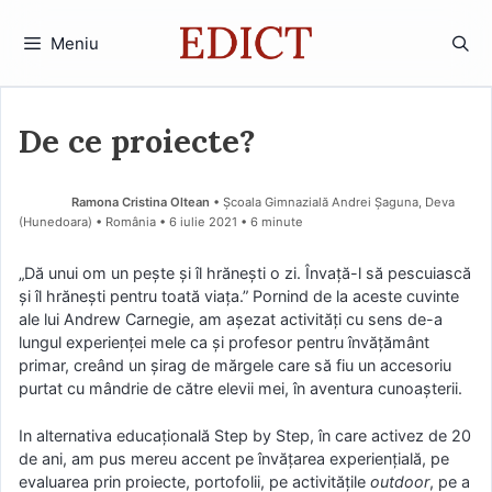
Sari
la
Meniu
conținut
De ce proiecte?
Ramona Cristina Oltean
• Școala Gimnazială Andrei Șaguna, Deva
(Hunedoara) • România
6 iulie 2021
• 6 minute
„Dă unui om un pește și îl hrănești o zi. Învață-l să pescuiască
și îl hrănești pentru toată viața.” Pornind de la aceste cuvinte
ale lui Andrew Carnegie, am așezat activități cu sens de-a
lungul experienței mele ca și profesor pentru învățământ
primar, creând un șirag de mărgele care să fiu un accesoriu
purtat cu mândrie de către elevii mei, în aventura cunoașterii.
In alternativa educațională Step by Step, în care activez de 20
de ani, am pus mereu accent pe învățarea experiențială, pe
evaluarea prin proiecte, portofolii, pe activitățile
outdoor
, pe a