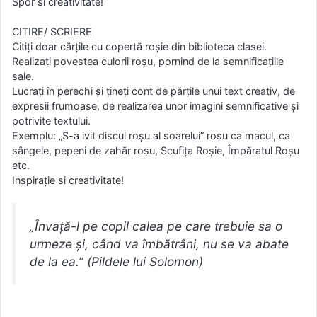
Spor si creativitate!
CITIRE/ SCRIERE
Citiți doar cărțile cu copertă roșie din biblioteca clasei.
Realizați povestea culorii roșu, pornind de la semnificațiile
sale.
Lucrați în perechi și țineți cont de părțile unui text creativ, de
expresii frumoase, de realizarea unor imagini semnificative și
potrivite textului.
Exemplu: „S-a ivit discul roșu al soarelui” roșu ca macul, ca
sângele, pepeni de zahăr roșu, Scufița Roșie, Împăratul Roșu
etc.
Inspirație si creativitate!
„Învață-l pe copil calea pe care trebuie sa o
urmeze și, când va îmbătrâni, nu se va abate
de la ea.” (Pildele lui Solomon)