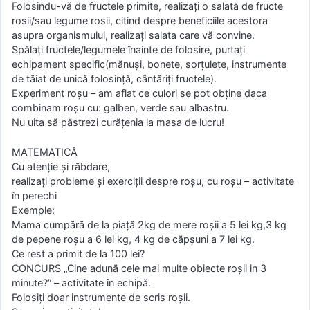
Folosindu-vă de fructele primite, realizați o salată de fructe
rosii/sau legume rosii, citind despre beneficiile acestora
asupra organismului, realizați salata care vă convine.
Spălați fructele/legumele înainte de folosire, purtați
echipament specific(mănuși, bonete, sorțulețe, instrumente
de tăiat de unică folosință, cântăriți fructele).
Experiment roșu – am aflat ce culori se pot obține daca
combinam roșu cu: galben, verde sau albastru.
Nu uita să păstrezi curățenia la masa de lucru!
MATEMATICĂ
Cu atenție și răbdare,
realizați probleme și exerciții despre roșu, cu roșu – activitate
în perechi
Exemple:
Mama cumpără de la piață 2kg de mere roșii a 5 lei kg,3 kg
de pepene roșu a 6 lei kg, 4 kg de căpșuni a 7 lei kg.
Ce rest a primit de la 100 lei?
CONCURS „Cine adună cele mai multe obiecte roșii in 3
minute?” – activitate în echipă.
Folosiți doar instrumente de scris roșii.