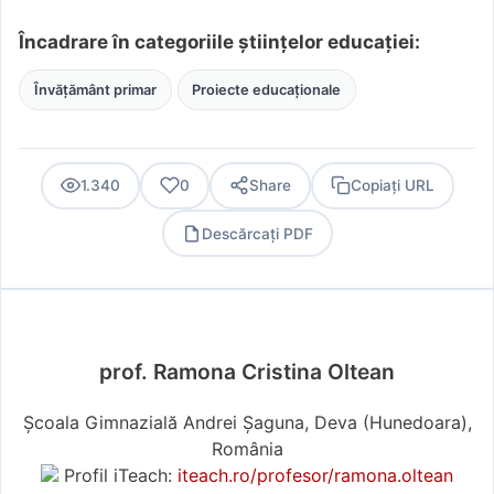
Încadrare în categoriile științelor educației:
Învățământ primar
Proiecte educaționale
1.340
0
Share
Copiați URL
Descărcați PDF
PDF
prof. Ramona Cristina Oltean
Școala Gimnazială Andrei Șaguna, Deva (Hunedoara),
România
Profil iTeach:
iteach.ro/profesor/ramona.oltean