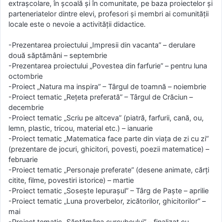
extrașcolare, în școală și în comunitate, pe baza proiectelor şi
parteneriatelor dintre elevi, profesori şi membri ai comunității
locale este o nevoie a activității didactice.
-Prezentarea proiectului „Impresii din vacanta” – derulare
două săptămâni – septembrie
-Prezentarea proiectului „Povestea din farfurie” – pentru luna
octombrie
-Proiect „Natura ma inspira” – Târgul de toamnă – noiembrie
-Proiect tematic „Rețeta preferată” – Târgul de Crăciun –
decembrie
-Proiect tematic „Scriu pe altceva” (piatră, farfurii, cană, ou,
lemn, plastic, tricou, material etc.) – ianuarie
-Proiect tematic „Matematica face parte din viața de zi cu zi”
(prezentare de jocuri, ghicitori, povesti, poezii matematice) –
februarie
-Proiect tematic „Personaje preferate” (desene animate, cărți
citite, filme, povestiri istorice) – martie
-Proiect tematic „Sosește Iepurașul” – Târg de Paște – aprilie
-Proiect tematic „Luna proverbelor, zicătorilor, ghicitorilor” –
mai
-Proiect tematic „Săptămâna curcubeului” – finalizat cu