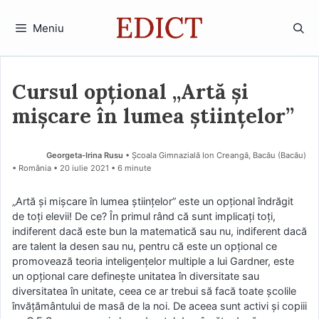
Sari
la
Meniu
conținut
Cursul opțional „Artă și
mișcare în lumea științelor”
Georgeta-Irina Rusu
• Școala Gimnazială Ion Creangă, Bacău (Bacău)
• România
20 iulie 2021
• 6 minute
„Artă și mișcare în lumea științelor” este un opțional îndrăgit
de toți elevii! De ce? În primul rând că sunt implicați toți,
indiferent dacă este bun la matematică sau nu, indiferent dacă
are talent la desen sau nu, pentru că este un opțional ce
promovează teoria inteligențelor multiple a lui Gardner, este
un opțional care definește unitatea în diversitate sau
diversitatea în unitate, ceea ce ar trebui să facă toate școlile
învățământului de masă de la noi. De aceea sunt activi și copiii