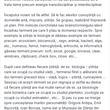
trata teme precum energia transdisciplinar și interdisciplinar.
Începutul voiam să fie altfel. Să le fac elevilor cunoștință cu
domeniile artă, mișcare, științe. Se grupau, realizând împreună
un plan. Prin metoda ciorchinelui sau brainstormingului elevii
încadrau termenii pe care îi știau la domeniul respectiv. Spre
exemplu la științe la biologie ei dădeau exemple de termeni
precum: ecosistem, biocenoză, , regn, animal, bacterii, alge,
etc., humerus, femur, hemoglobină, eritrocite, la informatică
găseau termeni precum: soft, excel, google, browse, clear,
windows, clipboard, check box, close etc…
După care defineau fiecare știință: de ex. biologia – știința
care se ocupă cu studiul vieții.., termenul fiind o alăturare de
doi termeni grecesti bios – viață, logos – știință, cunoaștere …
Sesizau că acești termeni se pot regrupa și astfel au dedus
că fiecare știință are mai multe ramuri de ex. șa bioiologie
este botanica care se ocupă cu studiul plantelor, zoologia se
ocupă cu studiul animalelor , etc… Și pas cu pas se merge
spre cunoașterea marilor personalități: Grigore Antipa, Emil
Racoviță, Ioan Borcea, nume dat și Muzeului de Științe din