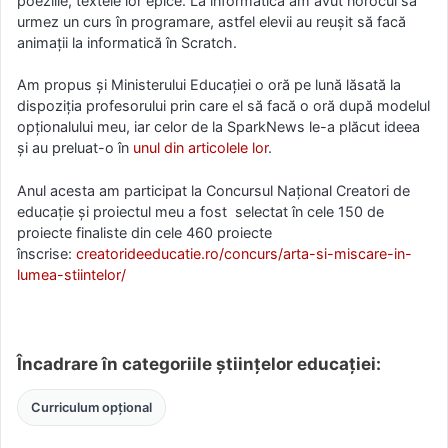
poeziile, textele lor epice. La informatică am avut norocul să
urmez un curs în programare, astfel elevii au reușit să facă
animații la informatică în Scratch.
Am propus și Ministerului Educației o oră pe lună lăsată la
dispoziția profesorului prin care el să facă o oră după modelul
opționalului meu, iar celor de la SparkNews le-a plăcut ideea
și au preluat-o în
unul din articolele lor
.
Anul acesta am participat la Concursul Național Creatori de
educație și proiectul meu a fost selectat în cele 150 de
proiecte finaliste din cele 460 proiecte
înscrise:
creatorideeducatie.ro/concurs/arta-si-miscare-in-
lumea-stiintelor/
Încadrare în categoriile științelor educației:
Curriculum opțional