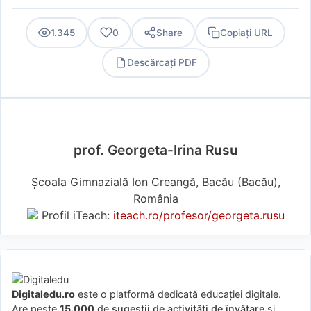
1.345
0
Share
Copiați URL
Descărcați PDF
PDF
prof. Georgeta-Irina Rusu
Școala Gimnazială Ion Creangă, Bacău (Bacău),
România
Profil iTeach:
iteach.ro/profesor/georgeta.rusu
Digitaledu.ro
este o platformă dedicată educației digitale.
Are peste
15.000
de
sugestii de activități de învățare
și