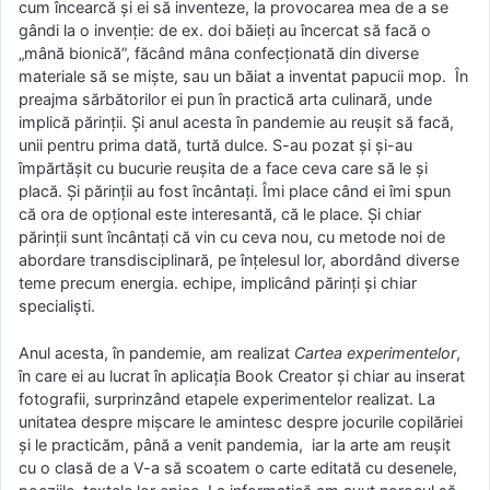
cum încearcă și ei să inventeze, la provocarea mea de a se
gândi la o invenție: de ex. doi băieți au încercat să facă o
„mână bionică”, făcând mâna confecționată din diverse
materiale să se miște, sau un băiat a inventat papucii mop. În
preajma sărbătorilor ei pun în practică arta culinară, unde
implică părinții. Și anul acesta în pandemie au reușit să facă,
unii pentru prima dată, turtă dulce. S-au pozat și și-au
împărtășit cu bucurie reușita de a face ceva care să le și
placă. Și părinții au fost încântați. Îmi place când ei îmi spun
că ora de opțional este interesantă, că le place. Și chiar
părinții sunt încântați că vin cu ceva nou, cu metode noi de
abordare transdisciplinară, pe înțelesul lor, abordând diverse
teme precum energia. echipe, implicând părinți și chiar
specialiști.
Anul acesta, în pandemie, am realizat
Cartea experimentelor
,
în care ei au lucrat în aplicația Book Creator și chiar au inserat
fotografii, surprinzând etapele experimentelor realizat. La
unitatea despre mișcare le amintesc despre jocurile copilăriei
și le practicăm, până a venit pandemia, iar la arte am reușit
cu o clasă de a V-a să scoatem o carte editată cu desenele,