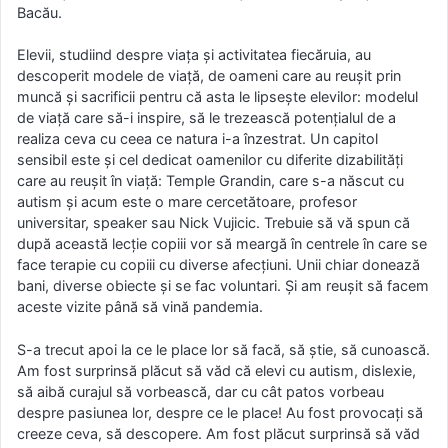
Bacău.
Elevii, studiind despre viața și activitatea fiecăruia, au
descoperit modele de viață, de oameni care au reușit prin
muncă și sacrificii pentru că asta le lipsește elevilor: modelul
de viață care să-i inspire, să le trezească potențialul de a
realiza ceva cu ceea ce natura i-a înzestrat. Un capitol
sensibil este și cel dedicat oamenilor cu diferite dizabilități
care au reușit în viață: Temple Grandin, care s-a născut cu
autism și acum este o mare cercetătoare, profesor
universitar, speaker sau Nick Vujicic. Trebuie să vă spun că
după această lecție copiii vor să meargă în centrele în care se
face terapie cu copiii cu diverse afecțiuni. Unii chiar donează
bani, diverse obiecte și se fac voluntari. Și am reușit să facem
aceste vizite până să vină pandemia.
S-a trecut apoi la ce le place lor să facă, să știe, să cunoască.
Am fost surprinsă plăcut să văd că elevi cu autism, dislexie,
să aibă curajul să vorbească, dar cu cât patos vorbeau
despre pasiunea lor, despre ce le place! Au fost provocați să
creeze ceva, să descopere. Am fost plăcut surprinsă să văd