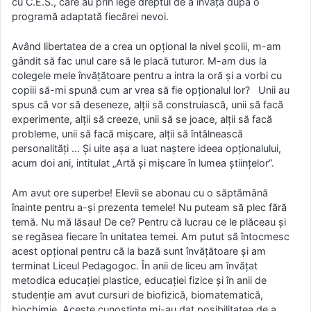
cu C.E.S., care au prin lege dreptul de a învăța după o
programă adaptată fiecărei nevoi.
Având libertatea de a crea un opțional la nivel școlii, m-am
gândit să fac unul care să le placă tuturor. M-am dus la
colegele mele învățătoare pentru a intra la oră și a vorbi cu
copiii să-mi spună cum ar vrea să fie opționalul lor? Unii au
spus că vor să deseneze, alții să construiască, unii să facă
experimente, alții să creeze, unii să se joace, alții să facă
probleme, unii să facă mișcare, alții să întâlnească
personalități … Și uite așa a luat naștere ideea opționalului,
acum doi ani, intitulat „Artă și mișcare în lumea științelor”.
Am avut ore superbe! Elevii se abonau cu o săptămână
înainte pentru a-și prezenta temele! Nu puteam să plec fără
temă. Nu mă lăsau! De ce? Pentru că lucrau ce le plăceau și
se regăsea fiecare în unitatea temei. Am putut să întocmesc
acest opțional pentru că la bază sunt învățătoare și am
terminat Liceul Pedagogoc. În anii de liceu am învățat
metodica educației plastice, educației fizice și în anii de
studenție am avut cursuri de biofizică, biomatematică,
biochimie. Aceste cunoștințe mi-au dat posibilitatea de a