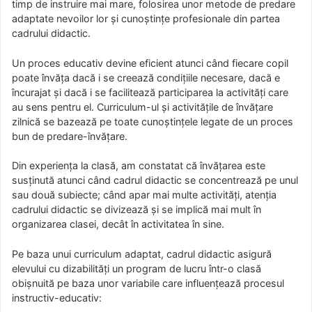
timp de instruire mai mare, folosirea unor metode de predare
adaptate nevoilor lor şi cunoştinţe profesionale din partea
cadrului didactic.
Un proces educativ devine eficient atunci când fiecare copil
poate învăţa dacă i se creează condiţiile necesare, dacă e
încurajat şi dacă i se facilitează participarea la activităţi care
au sens pentru el. Curriculum-ul şi activităţile de învăţare
zilnică se bazează pe toate cunoştinţele legate de un proces
bun de predare-învăţare.
Din experienţa la clasă, am constatat că învăţarea este
susţinută atunci când cadrul didactic se concentrează pe unul
sau două subiecte; când apar mai multe activităţi, atenţia
cadrului didactic se divizează şi se implică mai mult în
organizarea clasei, decât în activitatea în sine.
Pe baza unui curriculum adaptat, cadrul didactic asigură
elevului cu dizabilităţi un program de lucru într-o clasă
obişnuită pe baza unor variabile care influenţează procesul
instructiv-educativ: