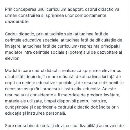
Prin conceperea unui curriculum adaptat, cadrul didactic va
urmări construirea şi sprijinirea unor comportamente
deziderabile.
Cadrul didactic, prin atitudinile sale (atitudinea faţă de
cerinţele educative speciale, atitudinea faţă de dificultăţile de
învăţare, atitudinea faţă de curriculum) reprezintă principalul
mediator între cerinţele sociale şi potenţialul de dezvoltare al
elevilor.
Modul în care cadrul didactic realizează sprijinirea elevilor cu
dizabilităţi depinde, în mare măsură, de atitudinea lui faţă de
copiii cu cerinţe educative speciale şi de resursele disponibile
necesare asigurării procesului instructiv-educativ. Aceste
resurse sunt considerate a fi metodele de predare-învăţare,
materialele utilizate, timpul disponibil pentru instruire,
cunoştinţele şi deprinderile cadrului didactic dobândite prin
educaţia şi instruirea personală.
Spre deosebire de ceilalţi elevi, cei cu dizabilităţi au nevoie de