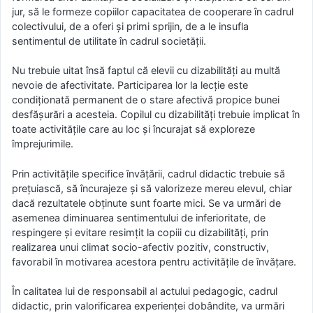
jur, să le formeze copiilor capacitatea de cooperare în cadrul
colectivului, de a oferi şi primi sprijin, de a le insufla
sentimentul de utilitate în cadrul societăţii.
Nu trebuie uitat însă faptul că elevii cu dizabilităţi au multă
nevoie de afectivitate. Participarea lor la lecţie este
condiţionată permanent de o stare afectivă propice bunei
desfăşurări a acesteia. Copilul cu dizabilităţi trebuie implicat în
toate activităţile care au loc şi încurajat să exploreze
împrejurimile.
Prin activităţile specifice învăţării, cadrul didactic trebuie să
preţuiască, să încurajeze şi să valorizeze mereu elevul, chiar
dacă rezultatele obţinute sunt foarte mici. Se va urmări de
asemenea diminuarea sentimentului de inferioritate, de
respingere şi evitare resimţit la copiii cu dizabilităţi, prin
realizarea unui climat socio-afectiv pozitiv, constructiv,
favorabil în motivarea acestora pentru activităţile de învăţare.
În calitatea lui de responsabil al actului pedagogic, cadrul
didactic, prin valorificarea experienţei dobândite, va urmări