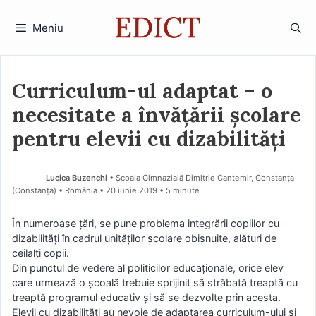
Sari
la
Meniu
conținut
Curriculum-ul adaptat – o
necesitate a învăţării şcolare
pentru elevii cu dizabilităţi
Lucica Buzenchi
• Școala Gimnazială Dimitrie Cantemir, Constanța
(Constanţa) • România
20 iunie 2019
• 5 minute
În numeroase ţări, se pune problema integrării copiilor cu
dizabilităţi în cadrul unităţilor şcolare obişnuite, alături de
ceilalţi copii.
Din punctul de vedere al politicilor educaţionale, orice elev
care urmează o şcoală trebuie sprijinit să străbată treaptă cu
treaptă programul educativ şi să se dezvolte prin acesta.
Elevii cu dizabilităţi au nevoie de adaptarea curriculum-ului şi