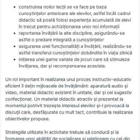
construirea noilor lecţii se va face pe baza
cunoştinţelor anterioare ale elevilor, astfel încât cadrul
didactic să poată folosi experienţa acumulată de elevi
în trecut pentru achiziţionarea unor noi informaţii
raportarea învăţării la alte discipline, asigurându-se
astfel o predare integrată a cunoştinţelor
asigurarea unei funcţionalităţi a învăţării, realizându-se
astfel transferul cunoştinţelor dobândite în viaţa zilnică
iniţierea unei game variate de jocuri care să stimuleze
învăţarea, dar şi recompensarea acesteia.
Un rol important în realizarea unui proces instructiv-educativ
eficient îl deţin mijloacele de învăţământ: aparatură audio şi
video, material didactic existent în unitate, dar şi cel sugestiv
confecţionat. Un material didactic atractiv şi prezentat la
momentul potrivit trezeşte interesul elevilor şi-l provoacă la
discuţii care, desfăşurate cu mult tact, contribuie la realizarea
obiectivelor propuse.
Strategiile utilizate în activitate trebuie să conducă şi la
formarea unor abilităţi de socializare şi relaţionare cu cei din