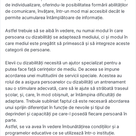
de individualizare, oferindu-le posibilitatea formării abilităţilor
de comunicare, învăţare, într-un mod mai accesibil decât le
permite acumularea întâmplătoare de informaţie.
Astfel trebuie să se aibă în vedere, nu numai modul în care
persoana cu dizabilităţi se adaptează mediului, ci şi modul în
care mediul este pregătit să primească şi să integreze aceste
categorii de persoane.
Elevii cu dizabilităţi necesită un ajutor specializat pentru a
putea face faţă cerinţelor de mediu. De aceea se impune
acordarea unei multitudini de servicii speciale. Acestea au
rolul de a asigura persoanelor cu dizabilităţi un antrenament
sau o stimulare adecvată, care să le ajute să străbată traseul
şcolar, şi, care, în mod obişnuit, ar întâmpina dificultăţi de
adaptare. Trebuie subliniat faptul că este necesară abordarea
unui sprijin diferenţiat în funcţie de nevoile şi tipul de
deprinderi şi capacităţi pe care-l posedă fiecare persoană în
parte.
Astfel, se va avea în vedere îmbunătăţirea condiţiilor şi a
programelor educative ce se utilizează într-o instituţie.