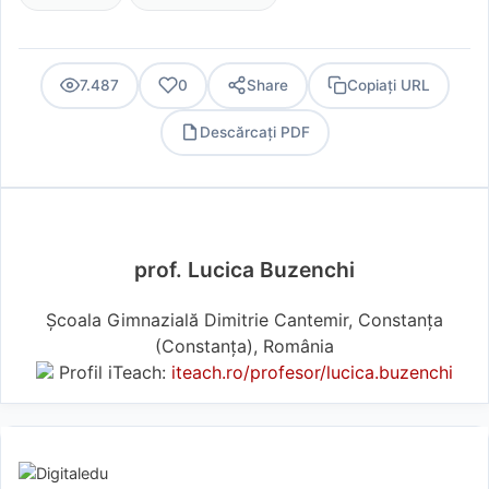
7.487
0
Share
Copiați URL
Descărcați PDF
PDF
prof. Lucica Buzenchi
Școala Gimnazială Dimitrie Cantemir, Constanța
(Constanţa), România
Profil iTeach:
iteach.ro/profesor/lucica.buzenchi