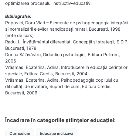
optimizarea procesului instructiv-educativ.
Bibliografie:
Popovici, Doru Vlad – Elemente de psihopedagogia integrării
şi normalizării elevilor handicapaţi mintal, Bucureşti, 1998
(note de curs)
Radu, I., Învăţământul diferenţiat. Concepţii şi strategii, E.D.P.,
Bucureşti, 1978
Dorina Sălăvăstru, Didactica psihologiei, Editura Polirom,
2006
Vrăşmaş, Ecaterina, Adina, Introducere în educaţia cerinţelor
speciale, Editura Credis, Bucureşti, 2004
Vrăşmaş, Ecaterina, Adina, Psihopedagogia copilului cu
dificultăţi de învăţare, Suport de curs, Editura Credis,
Bucureşti, 2006
Încadrare în categoriile științelor educației:
Curriculum
Educație incluzivă