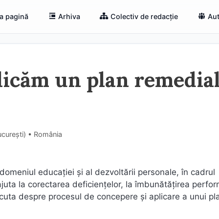
a pagină
Arhiva
Colectiv de redacție
Aut
icăm un plan remedia
ucureşti) • România
omeniul educației și al dezvoltării personale, în cadrul
uta la corectarea deficiențelor, la îmbunătățirea perfo
discuta despre procesul de concepere și aplicare a unui pl