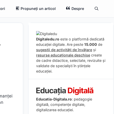
ori
Propuneți un articol
Despre
l
Digitaledu.ro
este o platformă dedicată
educației digitale. Are peste
15.000
de
sugestii de activități de învățare
și
resurse educaționale deschise
create
de cadre didactice, selectate, revizuite și
validate de specialiști în științele
educației.
rmanței
Educatia-Digitala.ro
: pedagogie
an
digitală, competențe digitale,
digitalizarea educației.