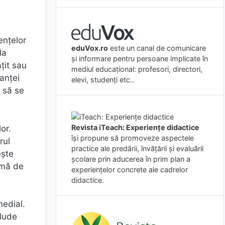
ențelor
eduVox.ro
este un canal de comunicare
la
și informare pentru persoane implicate în
țit sau
mediul educațional: profesori, directori,
anței
elevi, studenți etc..
t să se
Revista iTeach: Experienţe didactice
or.
îşi propune să promoveze aspectele
rul
practice ale predării, învăţării şi evaluării
ește
şcolare prin aducerea în prim plan a
imă de
experienţelor concrete ale cadrelor
didactice.
medial.
clude