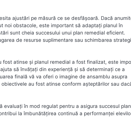
esita ajustări pe măsură ce se desfășoară. Dacă anumit
t noi obstacole, este important să adaptați planul în
stări sunt cheia succesului unui plan remedial eficient.
ăugarea de resurse suplimentare sau schimbarea strategi
fost atinse și planul remedial a fost finalizat, este imp
ajuta să învățați din experiență și să determinați ce a
valuarea finală vă va oferi o imagine de ansamblu asupra
ă obiectivele au fost atinse conform așteptărilor sau dac
ă evaluați în mod regulat pentru a asigura succesul plan
ntribui la îmbunătățirea continuă a performanței elevilor