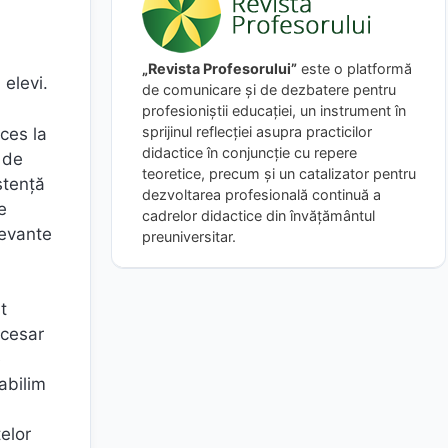
„Revista Profesorului”
este o platformă
 elevi.
de comunicare și de dezbatere pentru
profesioniștii educației, un instrument în
sprijinul reflecției asupra practicilor
ces la
didactice în conjuncție cu repere
 de
teoretice, precum și un catalizator pentru
istență
dezvoltarea profesională continuă a
e
cadrelor didactice din învățământul
levante
preuniversitar.
t
ecesar
e
abilim
elor