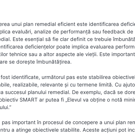
rea unui plan remedial eficient este identificarea defici
mplica evaluări, analize de performanță sau feedback de 
al. Este esențial să fie clar definit ce trebuie îmbunătă
entificarea deficiențelor poate implica evaluarea perform
ilor tehnice sau a altor aspecte ale vieții. Este importan
care se dorește îmbunătățirea.
ost identificate, următorul pas este stabilirea obiectivel
ile, realizabile, relevante și cu termene limită. Cu ajuto
lua succesul planului remedial. De exemplu, dacă se dor
 obiectiv SMART ar putea fi „Elevul va obține o notă min
lui.”
un pas important în procesul de concepere a unui plan re
ntru a atinge obiectivele stabilite. Aceste acțiuni pot in