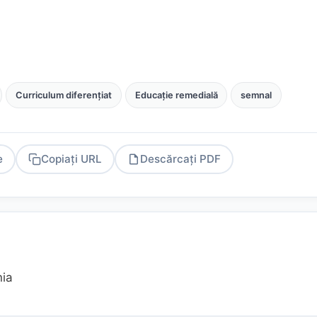
Curriculum diferențiat
Educație remedială
semnal
e
Copiați URL
Descărcați PDF
PDF
nia