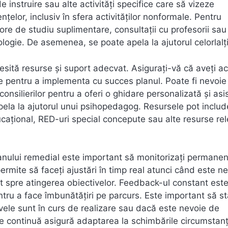
e instruire sau alte activități specifice care să vizeze
elor, inclusiv în sfera activităților nonformale. Pentru
ore de studiu suplimentare, consultații cu profesorii sau
logie. De asemenea, se poate apela la ajutorul celorlalți
esită resurse și suport adecvat. Asigurați-vă că aveți ac
 pentru a implementa cu succes planul. Poate fi nevoie
u consilierilor pentru a oferi o ghidare personalizată și as
pela la ajutorul unui psihopedagog. Resursele pot includ
cațional, RED-uri special concepute sau alte resurse re
planului remedial este important să monitorizați permanen
permite să faceți ajustări în timp real atunci când este n
t spre atingerea obiectivelor. Feedback-ul constant est
ntru a face îmbunătățiri pe parcurs. Este important să st
vele sunt în curs de realizare sau dacă este nevoie de
re continuă asigură adaptarea la schimbările circumstanț