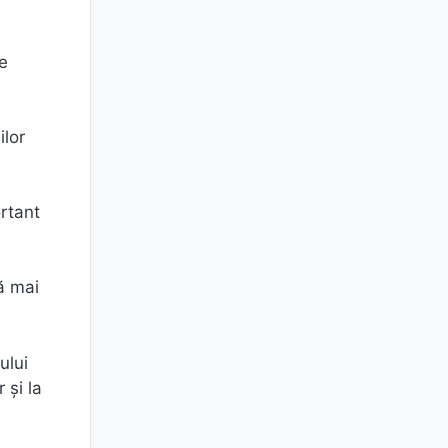
e
ilor
ortant
ă mai
ului
 și la