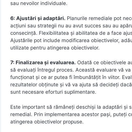
sau nevoilor individuale.
6: Ajustări și adaptări.
Planurile remediale pot nec
acțiuni sau strategii nu au avut succes sau au apăru
consecință. Flexibilitatea și abilitatea de a face aju
Ajustările pot include modificarea obiectivelor, ad
utilizate pentru atingerea obiectivelor.
7: Finalizarea și evaluarea.
Odată ce obiectivele au 
să evaluați întregul proces. Această evaluare vă va 
funcționat și ce ar putea fi îmbunătățit în viitor. E
rezultatelor obținute și vă va ajuta să decideți dac
sunt necesare eforturi suplimentare.
Este important să rămâneți deschiși la adaptări și s
remedial. Prin implementarea acestor pași, puteți co
atingerea obiectivelor propuse.