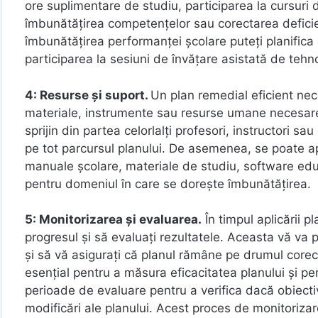
ore suplimentare de studiu, participarea la cursuri d
îmbunătățirea competențelor sau corectarea deficienț
îmbunătățirea performanței școlare puteți planifica 
participarea la sesiuni de învățare asistată de tehno
4: Resurse și suport.
Un plan remedial eficient nec
materiale, instrumente sau resurse umane necesare
sprijin din partea celorlalți profesori, instructori sa
pe tot parcursul planului. De asemenea, se poate a
manuale școlare, materiale de studiu, software edu
pentru domeniul în care se dorește îmbunătățirea.
5: Monitorizarea și evaluarea.
În timpul aplicării 
progresul și să evaluați rezultatele. Aceasta vă va 
și să vă asigurați că planul rămâne pe drumul corec
esențial pentru a măsura eficacitatea planului și pe
perioade de evaluare pentru a verifica dacă obiecti
modificări ale planului. Acest proces de monitoriza