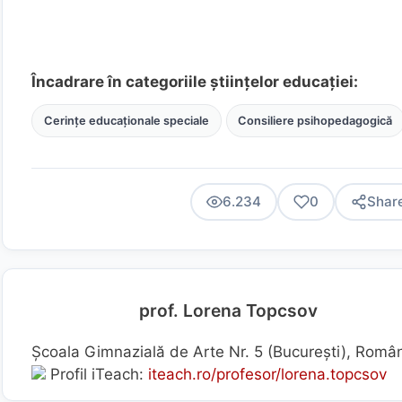
Încadrare în categoriile științelor educației:
Cerințe educaționale speciale
Consiliere psihopedagogică
6.234
0
Shar
prof. Lorena Topcsov
Școala Gimnazială de Arte Nr. 5 (Bucureşti), Româ
Profil iTeach:
iteach.ro/profesor/lorena.topcsov