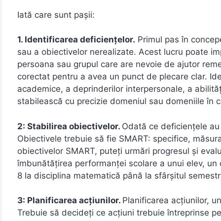
Iată care sunt pașii:
1. Identificarea deficiențelor.
Primul pas în concepe
sau a obiectivelor nerealizate. Acest lucru poate i
persoana sau grupul care are nevoie de ajutor remedi
corectat pentru a avea un punct de plecare clar. Id
academice, a deprinderilor interpersonale, a abilităț
stabilească cu precizie domeniul sau domeniile în 
2: Stabilirea obiectivelor.
Odată ce deficiențele au f
Obiectivele trebuie să fie SMART: specifice, măsurab
obiectivelor SMART, puteți urmări progresul și eva
îmbunătățirea performanței scolare a unui elev, un
8 la disciplina matematică până la sfârșitul semestru
3: Planificarea acțiunilor.
Planificarea acțiunilor, 
Trebuie să decideți ce acțiuni trebuie întreprinse pe