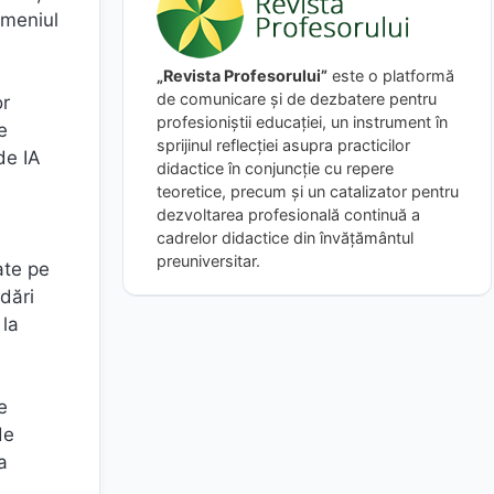
omeniul
„Revista Profesorului”
este o platformă
de comunicare și de dezbatere pentru
or
profesioniștii educației, un instrument în
e
sprijinul reflecției asupra practicilor
de IA
didactice în conjuncție cu repere
teoretice, precum și un catalizator pentru
dezvoltarea profesională continuă a
cadrelor didactice din învățământul
preuniversitar.
ate pe
dări
 la
e
de
a