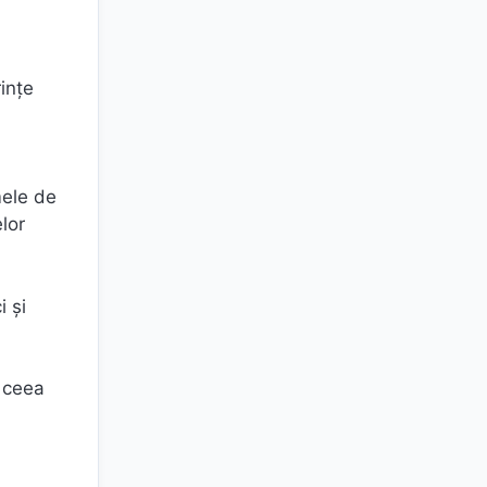
ințe
mele de
lor
i și
, ceea