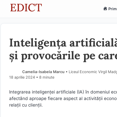
Sari
Prim
la
conținut
Inteligența artifici
și provocările pe car
Camelia-Isabela Marcu
• Liceul Economic Virgil Mad
18 aprilie 2024
• 8 minute
Integrarea inteligenței artificiale (IA) în domeniul
afectând aproape fiecare aspect al activității economi
relații cu clienții.