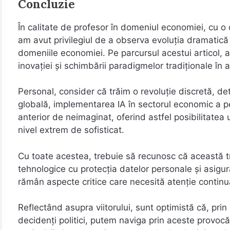
Concluzie
În calitate de profesor în domeniul economiei, cu o
am avut privilegiul de a observa evoluția dramatică p
domeniile economiei. Pe parcursul acestui articol, a
inovației și schimbării paradigmelor tradiționale în
Personal, consider că trăim o revoluție discretă, d
globală, implementarea IA în sectorul economic a pe
anterior de neimaginat, oferind astfel posibilitatea u
nivel extrem de sofisticat.
Cu toate acestea, trebuie să recunosc că această tra
tehnologice cu protecția datelor personale și asigura
rămân aspecte critice care necesită atenție continu
Reflectând asupra viitorului, sunt optimistă că, prin 
decidenți politici, putem naviga prin aceste provocă