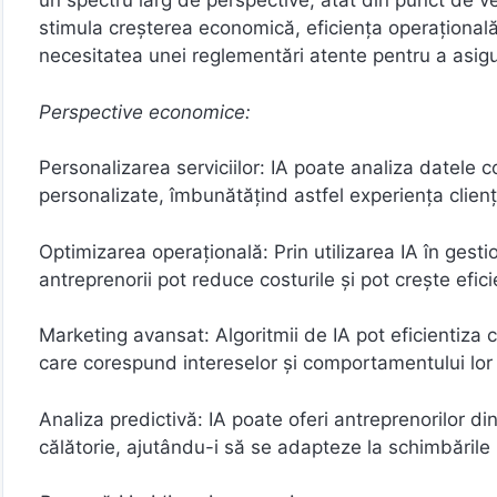
un spectru larg de perspective, atât din punct de v
stimula creșterea economică, eficiența operațională 
necesitatea unei reglementări atente pentru a asigura
Perspective economice:
Personalizarea serviciilor: IA poate analiza datele 
personalizate, îmbunătățind astfel experiența cliențil
Optimizarea operațională: Prin utilizarea IA în gestion
antreprenorii pot reduce costurile și pot crește efic
Marketing avansat: Algoritmii de IA pot eficientiza c
care corespund intereselor și comportamentului lor 
Analiza predictivă: IA poate oferi antreprenorilor di
călătorie, ajutându-i să se adapteze la schimbările p