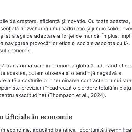
ile de creștere, eficiență și inovație. Cu toate acestea,
ențială dezvoltarea unui cadru etic și juridic solid, invest
 și strategii de adaptare a forței de muncă. În plus, impl
la navigarea provocărilor etice și sociale asociate cu IA,
esul economic.
orță transformatoare în economia globală, aducând eficie
oate acestea, putem observa și o tendință negativă a
 de a tăia costurile prin terminarea contractelor unui stra
ptimiste previziuni încadrează o pierdere totală în piața
pentru exactitudine) (Thompson et al., 2024).
 artificiale în economie
iv în economie, aducând beneficii, oportunități semnificat