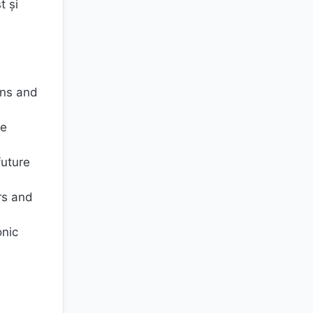
t și
ons and
re
future
rs and
onic