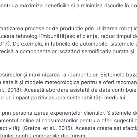
entru a maximiza beneficiile și a minimiza riscurile în d
omatizarea proceselor de producție prin utilizarea roboțil
 Aceste tehnologii îmbunătățesc eficiența, reduc timpul d
17). De exemplu, în fabricile de automobile, sistemele 
ecisă a componentelor, scăzând semnificativ durata și
ii resurselor și maximizarea randamentelor. Sistemele baz
in satelit și modele meteorologice pentru a oferi recoman
t al., 2018). Această abordare asistată de date contribuie
 un impact pozitiv asupra sustenabilității mediului.
ic prin personalizarea experiențelor clienților. Sistemele d
ntul online al consumatorilor pentru a oferi sugestii 
activități (Gretzel et al., 2015). Aceasta crește satisfacți
iturilor pentru companiile din turism.