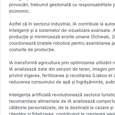
provocări, trebuind gestionată cu responsabilitate p
economic.
Astfel că în sectorul industrial, IA contribuie la aut
inteligenți și a sistemelor de vizualizare avansate.
producție și minimizează erorile umane (Schwab, 20
coordonează brațele robotice pentru asamblarea pr
costurile de producție.
IA transformă agricultura prin optimizarea utilizăr
IA analizează date din senzori de teren, imagini pr
privind irigarea, fertilizarea și recoltarea (Liakos e
reducerea consumului de apă și îngrășăminte, având
Inteligența artificială revoluționează sectorul turist
recomandare alimentate de IA analizează comportame
călătorie personalizate, de la destinații la cazare și 
clienților și fidelizarea, contribuind la creșterea ven