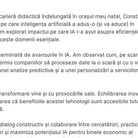
 carieră didactică îndelungată în orașul meu natal, Const
e care inteligența artificială a adus-o (și va aduce) în
m explorat impactul pe care IA l-a avut asupra eficienței
 aceste domenii esențiale.
eterminată de avansurile în IA. Am observat cum, pe sca
rmis companiilor să proceseze date la o scară și cu o v
nei analize predictive și a unei personalizări a serviciilor
nsformare vine și cu provocările sale. Echilibrarea inov
rea că beneficiile acestei tehnologii sunt accesibile tut
ă.
dialog constructiv și colaborare între cercetători, practici
ri și maximiza potențialul IA pentru binele economic al