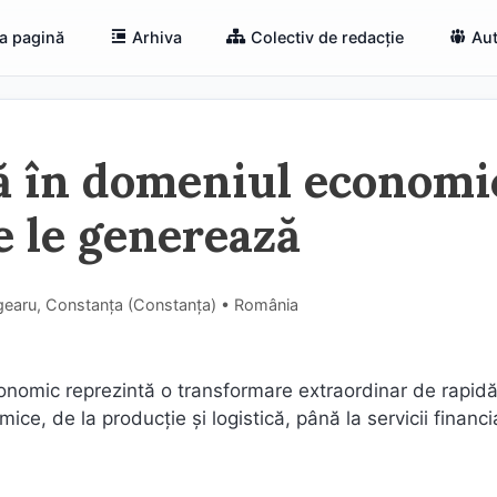
a pagină
Arhiva
Colectiv de redacție
Aut
ală în domeniul economi
e le generează
gearu, Constanța (Constanţa) • România
 economic reprezintă o transformare extraordinar de rapidă
ce, de la producție și logistică, până la servicii financi