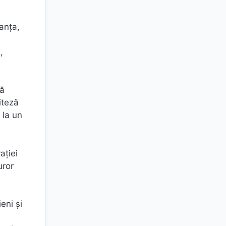
anța,
,
ră
iteză
 la un
ației
uror
eni și