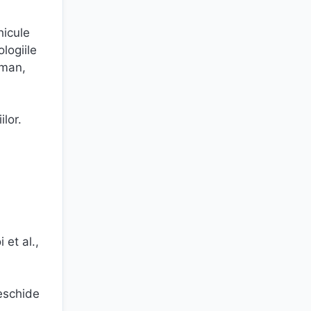
hicule
logiile
lman,
ilor.
a
 et al.,
deschide