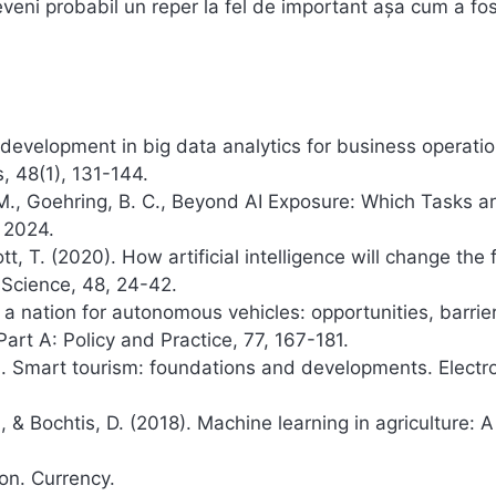
eveni probabil un reper la fel de important așa cum a fos
nt development in big data analytics for business operati
, 48(1), 131-144.
 M., Goehring, B. C., Beyond AI Exposure: Which Tasks a
 2024.
t, T. (2020). How artificial intelligence will change the 
 Science, 48, 24-42.
g a nation for autonomous vehicles: opportunities, barrie
rt A: Policy and Practice, 77, 167-181.
15). Smart tourism: foundations and developments. Electr
, & Bochtis, D. (2018). Machine learning in agriculture: A
ion. Currency.