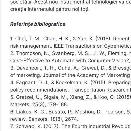
societății. Acest nou instrument al tehnologiei va d
creația internetului pentru noi toți.
Referințe bibliografice
1. Choi, T. M., Chan, H. K., & Yue, X. (2018). Rece
risk management. IEEE Transactions on Cybernetics
2. Thompson, N., Svanberg, M. S., Li, W., Fleming,
Cost-Effective to Automate with Computer Vision?,
3. Davenport, T. H., Guha, A., Grewal, D., & Bressgot
of marketing. Journal of the Academy of Marketing
4. Fagnant, D. J., & Kockelman, K. (2015). Preparin
policy recommendations. Transportation Research Pa
5. Gretzel, U., Sigala, M., Xiang, Z., & Koo, C. (20
Markets, 25(3), 179-188.
6. Liakos, K. G., Busato, P., Moshou, D., Pearson, S.
review. Sensors, 18(8), 2674.
7. Schwab, K. (2017). The Fourth Industrial Revolut