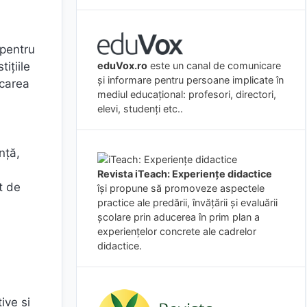
 pentru
eduVox.ro
este un canal de comunicare
ițiile
și informare pentru persoane implicate în
icarea
mediul educațional: profesori, directori,
elevi, studenți etc..
nță,
Revista iTeach: Experienţe didactice
t de
îşi propune să promoveze aspectele
practice ale predării, învăţării şi evaluării
şcolare prin aducerea în prim plan a
experienţelor concrete ale cadrelor
didactice.
ive și