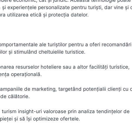
edere economic, cât și juridic. Această tehnologie poate
și experiențele personalizate pentru turiști, dar vine și 
 utilizarea etică și protecția datelor.
comportamentale ale turiștilor pentru a oferi recomandări
or și stimulând cheltuielile turistice.
area resurselor hoteliere sau a altor facilități turistice,
iența operațională.
ampaniile de marketing, targetând potențialii clienți cu 
de călătorie.
n turism insight-uri valoroase prin analiza tendințelor de
ieței și să își optimizeze ofertele.