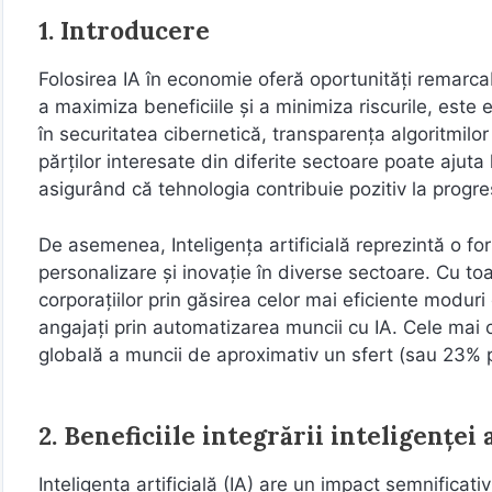
1. Introducere
Folosirea IA în economie oferă oportunități remarcab
a maximiza beneficiile și a minimiza riscurile, este es
în securitatea cibernetică, transparența algoritmilor
părților interesate din diferite sectoare poate ajuta 
asigurând că tehnologia contribuie pozitiv la progr
De asemenea, Inteligența artificială reprezintă o f
personalizare și inovație în diverse sectoare. Cu t
corporațiilor prin găsirea celor mai eficiente moduri
angajați prin automatizarea muncii cu IA. Cele mai o
globală a muncii de aproximativ un sfert (sau 23% 
2. Beneficiile integrării inteligenței
Inteligența artificială (IA) are un impact semnificat