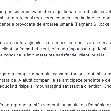
uri prin sisteme avansate de gestionare a traficului și ve
izarea rutelor și reducerea congestiilor, în timp ce tehno
dentele provocate de eroarea umană (Fagnant & Kocke
zarea interacțiunilor cu clienții și personalizarea servici
le clienților în mod eficient, oferind răspunsuri rapide și
 conduce la îmbunătățirea satisfacției clienților și la
legere a comportamentului consumatorilor și optimizare
entată de IA ajută companiile să anticipeze tendințele de
ducând risipa și îmbunătățind satisfacția clienților (Choi
) în antreprenoriat și în sectorul turismului din România 