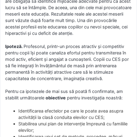
are obligația să identifice mijloacele adecvate pentru ca acest
lucru să se întâmple. De aceea, una din cele mai provocatoare
meserii este educația. Rezultatele reale ale acestei meserii
sunt văzute după foarte mult timp. Una din provocările
acestei profesii este educarea copiilor cu nevoi speciale, cei
hiperactivi și cu deficit de atenție.
Ipoteză.
Profesorul, printr-un proces atractiv și competitiv
pentru copii își poate canaliza efortul pentru transmiterea în
mod activ, eficient și angajat a cunoașterii. Copiii cu CES por
să fie integrați în învățământul de masă prin antrenarea
permanentă în activități atractive care să le stimuleze
capacitatea de concentrare, imaginația creativă.
Pentru ca ipotezele de mai sus să poată fi confirmate, am
stabilit următoarele
obiective
pentru investigația noastră:
Identificarea efectelor pe care le poate avea asupra
activității la clasă conduita elevilor cu CES;
Stabilirea unui plan de intervenție împreună cu familiile
elevilor;
Identificarea unui set de metode, procedee, măsuri