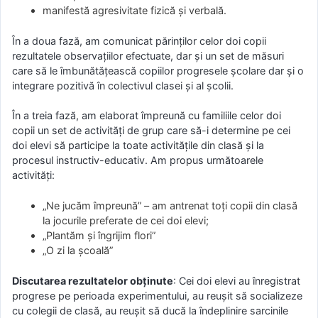
manifestă agresivitate fizică și verbală.
În a doua fază, am comunicat părinților celor doi copii
rezultatele observațiilor efectuate, dar și un set de măsuri
care să le îmbunătățească copiilor progresele școlare dar și o
integrare pozitivă în colectivul clasei și al școlii.
În a treia fază, am elaborat împreună cu familiile celor doi
copii un set de activități de grup care să-i determine pe cei
doi elevi să participe la toate activitățile din clasă și la
procesul instructiv-educativ. Am propus următoarele
activități:
„Ne jucăm împreună” – am antrenat toți copii din clasă
la jocurile preferate de cei doi elevi;
„Plantăm și îngrijim flori”
„O zi la școală”
Discutarea rezultatelor obținute
: Cei doi elevi au înregistrat
progrese pe perioada experimentului, au reușit să socializeze
cu colegii de clasă, au reușit să ducă la îndeplinire sarcinile