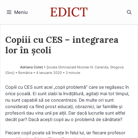
Sari
la
Meniu
conținut
Copiii cu CES – integrarea
lor în școli
Adriana Coteț
• Școala Gimnazială Nicolae N. Caranda, Glogova
(Gorj) • România
4 ianuarie 2020
• 3 minute
Copiii cu CES sunt acei „copii problemă” care se regăsesc în
orice școală. Ei sunt slabi la învățătură, agitați mai tot timpul,
nu sunt capabili să se concentreze. De multe ori sunt
considerați ca fiind prost educați, obraznici, iar familiile și
profesorii dau vina unii pe alții. Dar dacă lucrurile sunt altfel
decât par? Dacă acești copii au o problemă de sănătate?
Fiecare copil poate să învețe în felul lui, iar fiecare profesor