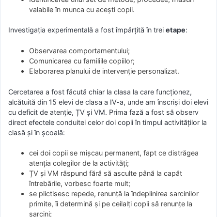
valabile în munca cu acești copii.
Investigația experimentală a fost împărțită în trei
etape
:
Observarea comportamentului;
Comunicarea cu familiile copiilor;
Elaborarea planului de intervenție personalizat.
Cercetarea a fost făcută chiar la clasa la care funcționez,
alcătuită din 15 elevi de clasa a IV-a, unde am înscriși doi elevi
cu deficit de atenție, ȚV și VM. Prima fază a fost să observ
direct efectele conduitei celor doi copii în timpul activităților la
clasă și în școală:
cei doi copii se mișcau permanent, fapt ce distrăgea
atenția colegilor de la activități;
ȚV și VM răspund fără să asculte până la capăt
întrebările, vorbesc foarte mult;
se plictisesc repede, renunță la îndeplinirea sarcinilor
primite, îi determină și pe ceilalți copii să renunțe la
sarcini;