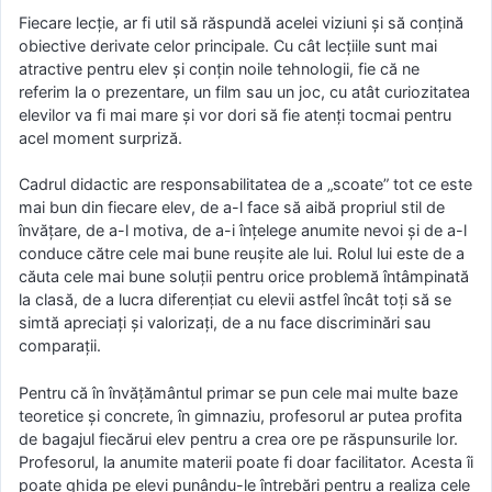
Fiecare lecție, ar fi util să răspundă acelei viziuni și să conțină
obiective derivate celor principale. Cu cât lecțiile sunt mai
atractive pentru elev și conțin noile tehnologii, fie că ne
referim la o prezentare, un film sau un joc, cu atât curiozitatea
elevilor va fi mai mare și vor dori să fie atenți tocmai pentru
acel moment surpriză.
Cadrul didactic are responsabilitatea de a „scoate” tot ce este
mai bun din fiecare elev, de a-l face să aibă propriul stil de
învățare, de a-l motiva, de a-i înțelege anumite nevoi și de a-l
conduce către cele mai bune reușite ale lui. Rolul lui este de a
căuta cele mai bune soluții pentru orice problemă întâmpinată
la clasă, de a lucra diferențiat cu elevii astfel încât toți să se
simtă apreciați și valorizați, de a nu face discriminări sau
comparații.
Pentru că în învățământul primar se pun cele mai multe baze
teoretice și concrete, în gimnaziu, profesorul ar putea profita
de bagajul fiecărui elev pentru a crea ore pe răspunsurile lor.
Profesorul, la anumite materii poate fi doar facilitator. Acesta îi
poate ghida pe elevi punându-le întrebări pentru a realiza cele