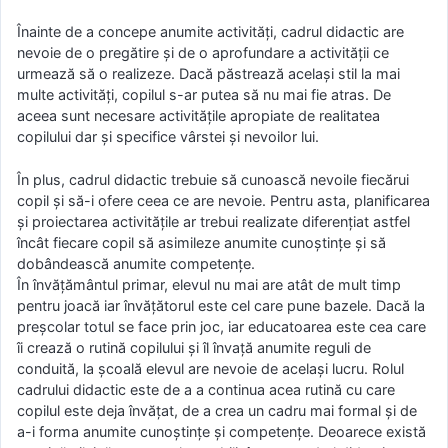
Înainte de a concepe anumite activități, cadrul didactic are
nevoie de o pregătire și de o aprofundare a activității ce
urmează să o realizeze. Dacă păstrează același stil la mai
multe activități, copilul s-ar putea să nu mai fie atras. De
aceea sunt necesare activitățile apropiate de realitatea
copilului dar și specifice vârstei și nevoilor lui.
În plus, cadrul didactic trebuie să cunoască nevoile fiecărui
copil și să-i ofere ceea ce are nevoie. Pentru asta, planificarea
și proiectarea activitățile ar trebui realizate diferențiat astfel
încât fiecare copil să asimileze anumite cunoștințe și să
dobândească anumite competențe.
În învățământul primar, elevul nu mai are atât de mult timp
pentru joacă iar învățătorul este cel care pune bazele. Dacă la
preșcolar totul se face prin joc, iar educatoarea este cea care
îi crează o rutină copilului și îl învață anumite reguli de
conduită, la școală elevul are nevoie de același lucru. Rolul
cadrului didactic este de a a continua acea rutină cu care
copilul este deja învățat, de a crea un cadru mai formal și de
a-i forma anumite cunoștințe și competențe. Deoarece există