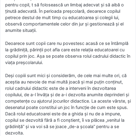
pentru copil, t să folosească un limbaj adecvat și să aibă o
ținută adecvată. În perioada preșcolară, deoarece copilul
petrece destul de mult timp cu educatoarea și colegii lui,
observă comportamentele celor din jur și gestionează și el
anumite situații.
Deoarece sunt copii care nu povestesc acasă ce se întâmplă
la grădiniță, părinții pot afla care este relația educatoarei cu
copilul prin joc. Așa se poate observa rolul cadrului didactic în
viața preșcolarului.
Deși copiii sunt mici și considerăm, de cele mai multe ori, că
aceștia au nevoie de mai multă joacă și mai puțin conținut,
rolul cadrului didactic este de a interveni în dezvoltarea
copilului, de a-l învăța și de a-i dezvolta anumite deprinderi și
competențe cu ajutorul jocurilor didactice. La aceste vârste, și
desenatul poate constitui un joc în funcție de cum este spus.
Dacă rolul educatoarei este de a ghida și nu de a impune,
copilul se dezvoltă fără a fi conștient, îi va plăcea „venitul la
grădiniță” și va voi să se joace „de-a școala” pentru a se
dezvolta.