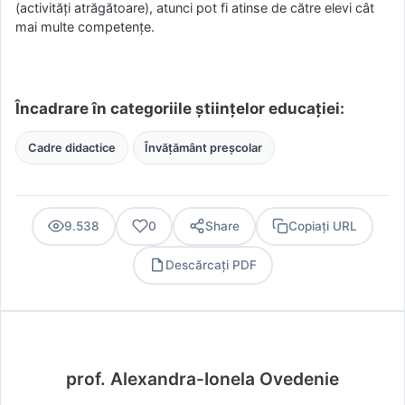
(activități atrăgătoare), atunci pot fi atinse de către elevi cât
mai multe competențe.
Încadrare în categoriile științelor educației:
Cadre didactice
Învățământ preșcolar
9.538
0
Share
Copiați URL
Descărcați PDF
PDF
prof. Alexandra-Ionela Ovedenie