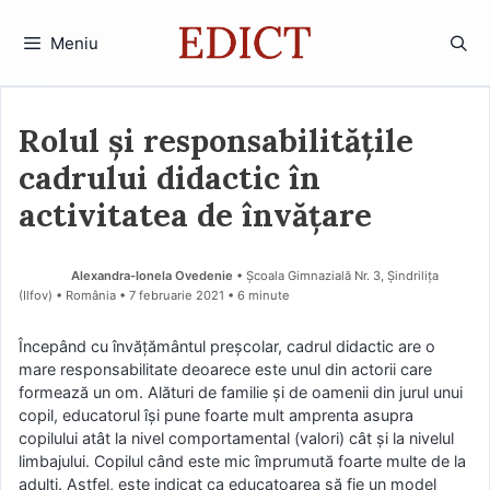
Sari
la
Meniu
conținut
Rolul și responsabilitățile
cadrului didactic în
activitatea de învățare
Alexandra-Ionela Ovedenie
• Școala Gimnazială Nr. 3, Șindrilița
(Ilfov) • România
7 februarie 2021
• 6 minute
Începând cu învățământul preșcolar, cadrul didactic are o
mare responsabilitate deoarece este unul din actorii care
formează un om. Alături de familie și de oamenii din jurul unui
copil, educatorul își pune foarte mult amprenta asupra
copilului atât la nivel comportamental (valori) cât și la nivelul
limbajului. Copilul când este mic împrumută foarte multe de la
adulți. Astfel, este indicat ca educatoarea să fie un model