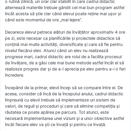
o rutină zilnică, un orar clar stabilit în care cadrul didactic
alternează materiile trebuie gândit cel mai bun program astfel
încât acesta să știe clar când elevul poate reține mai ușor și
când este momentul de ore „mai lejere”.
Deoarece elevul petrece alături de învățător aproximativ 4 ore
pe zi, este necesar ca planificările și proiectele didactice să
conțină mai multe activități, diversificate și care să fie pentru
nivelul fiecărui elev. Atunci când un elev nu realizează
progrese mari, cadrul didactic are rolul de a facilita procesul
de învățare, de a găsi cele mai bune metode astfel încât el să
realizeze progres dar și de a-l aprecia pe elev pentru a-i o feri
încredere.
Începând de la primar, elevii încep să se compare între ei. De
aceea, consider că încă de la începutul anului, cadrul didactic
împreună cu elevii trebuie să implementeze un sistem de
valori, de reguli și proceduri și care să elimine competiția și
răutatea ce poate apărea pe parcurs. Tot atunci, este
necesară implementarea unei viziuni și a unor obiective astfel
încât fiecare elev va ști ce învață și pentru ce învață.