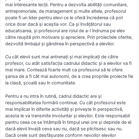
mai interesante lecții. Pentru a dezvolta abilități comunitare,
antreprenoriale, de management și multe altele, profesorul
poate fi un lider pentru elevi ce le oferă încrederea că pot
orice doar dacă și aceștia vor. Ca și învățătorul sau
educatoarea, și profesorul are rolul de a-l îndruma pe elev
către reușită prin motivare și apreciere. Prin proiectele oferite,
dezvoltă limbajul și gândirea în perspectivă a elevilor.
Cu cât elevii sunt mai antrenați și mai implicați de către
profesor, cu atât satisfacția cadrului didactic și a elevilor va fi
mai mare. Contează foarte mult ca profesorul să le ofere
șansa de a fi cât mai autonomi, de a crea propriile proiecte fie
la clasă, școală sau în comunitate.
Pentru a nu intra în rutină, cadrul didactic are și
responsabilitatea formării continue. Cu cât profesorul este
mai implicat în diferite activități și privește în perspectivă,
acesta le va transmite involuntar și elevilor. Este responsabil
pentru ceea ce se întâmplă în timpul unei ore și depinde de el
dacă elevii învață ceva sau nu, dacă se plictisesc sau nu.
Dacă orele sunt desfășurate conform nevoilor elevilor