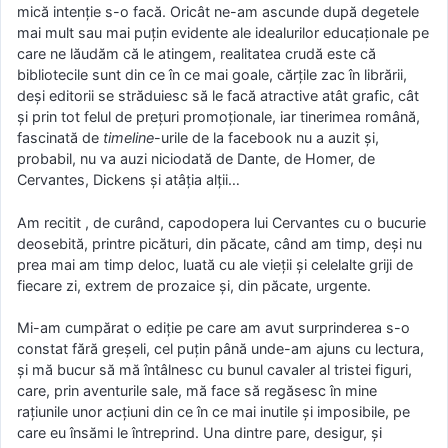
mică intenție s-o facă. Oricât ne-am ascunde după degetele
mai mult sau mai puțin evidente ale idealurilor educaționale pe
care ne lăudăm că le atingem, realitatea crudă este că
bibliotecile sunt din ce în ce mai goale, cărțile zac în librării,
deși editorii se străduiesc să le facă atractive atât grafic, cât
și prin tot felul de prețuri promoționale, iar tinerimea română,
fascinată de
timeline
-urile de la facebook nu a auzit și,
probabil, nu va auzi niciodată de Dante, de Homer, de
Cervantes, Dickens și atâția alții…
Am recitit , de curând, capodopera lui Cervantes cu o bucurie
deosebită, printre picături, din păcate, când am timp, deși nu
prea mai am timp deloc, luată cu ale vieții și celelalte griji de
fiecare zi, extrem de prozaice și, din păcate, urgente.
Mi-am cumpărat o ediție pe care am avut surprinderea s-o
constat fără greșeli, cel puțin până unde-am ajuns cu lectura,
și mă bucur să mă întâlnesc cu bunul cavaler al tristei figuri,
care, prin aventurile sale, mă face să regăsesc în mine
rațiunile unor acțiuni din ce în ce mai inutile și imposibile, pe
care eu însămi le întreprind. Una dintre pare, desigur, și