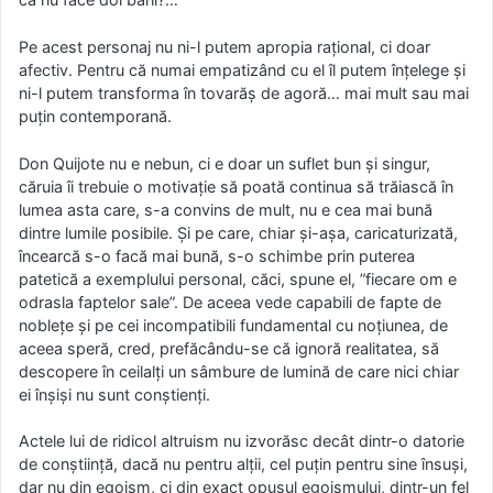
Pe acest personaj nu ni-l putem apropia rațional, ci doar
afectiv. Pentru că numai empatizând cu el îl putem înțelege și
ni-l putem transforma în tovarăș de agoră… mai mult sau mai
puțin contemporană.
Don Quijote nu e nebun, ci e doar un suflet bun și singur,
căruia îi trebuie o motivație să poată continua să trăiască în
lumea asta care, s-a convins de mult, nu e cea mai bună
dintre lumile posibile. Și pe care, chiar și-așa, caricaturizată,
încearcă s-o facă mai bună, s-o schimbe prin puterea
patetică a exemplului personal, căci, spune el, ”fiecare om e
odrasla faptelor sale”. De aceea vede capabili de fapte de
noblețe și pe cei incompatibili fundamental cu noțiunea, de
aceea speră, cred, prefăcându-se că ignoră realitatea, să
descopere în ceilalți un sâmbure de lumină de care nici chiar
ei înșiși nu sunt conștienți.
Actele lui de ridicol altruism nu izvorăsc decât dintr-o datorie
de conștiință, dacă nu pentru alții, cel puțin pentru sine însuși,
dar nu din egoism, ci din exact opusul egoismului, dintr-un fel