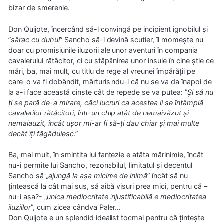
bizar de smerenie.
Don Quijote, încercând să-l convingă pe incipient ignobilul și
”
sărac cu duhul
” Sancho să-i devină scutier, îl momește nu
doar cu promisiunile iluzorii ale unor aventuri în compania
cavalerului rătăcitor, ci cu stăpânirea unor insule în cine știe ce
mări, ba, mai mult, cu titlu de rege al vreunei împărății pe
care-o va fi dobândit, mărturisindu-i că nu se va da înapoi de
la a-i face această cinste cât de repede se va putea: ”
Și să nu
ți se pară de-a mirare, căci lucruri ca acestea li se întâmplă
cavalerilor rătăcitori, într-un chip atât de nemaivăzut și
nemaiauzit, încât ușor mi-ar fi să-ți dau chiar și mai multe
decât îți făgăduiesc
.”
Ba, mai mult, în smintita lui fantezie e atâta mărinimie, încât
nu-i permite lui Sancho, rezonabilul, limitatul și decentul
Sancho să „
ajungă la așa micime de inimă
” încât să nu
țintească la cât mai sus, să aibă visuri prea mici, pentru că –
nu-i așa?- „
unica mediocritate injustificabilă e mediocritatea
iluziilor
”, cum zicea cândva Paler…
Don Quijote e un splendid idealist tocmai pentru că țintește