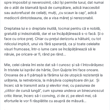
spre imposibil și neverosimil, căci își permite luxul, dat numai
de o atât de blamată lipsă de cumpătare, adică inaccesibil
sau autorefuzat de ceilalți, mulți, „cu scaun la cap”, adică
mediocrii dintotdeauna, de a visa măreț și nerezonabil.
Dreptatea lui e o dreptate inutilă, tocmai pentru că e nobilă,
gratuită și indezirabilă, dar el se încăpățânează s-o facă. Și o
face cu orice preț. Chiar cu prețul derizoriu a hăituirii, cu tot
ridicolul implicit, unui vis fără speranță, ca și toate celelalte
visuri frumoase, într-o lume care se încăpățânează să le
năruie, pe oricare-ar fi, rând pe rând…
Mie, celei căreia îmi este dat să-l cunosc și să-l întovărășesc
în tristele lui isprăvi de hârtie, Don Quijote îmi face onoare.
Onoarea de a fi părtașă la fărâma lui de utopică rezistență la
urâțenia, la netrebnicia, la mârșăvia copleșitoare din jur. Și
încerc să le transmit asta și elevilor mei, cu pasiunea de
„cititor de cursă lungă”, cum spunea undeva un binecunoscut
critic literar, încerc să-i conving, zi de zi, pe elevii mei, că
eforturile le vor fi răsplătite cu asupră de măsură…