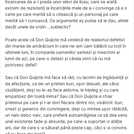
încercarea de a-l preda unor elevi de liceu, care se arată
extrem de rezistenți la încercările mele de a-i convinge că e o
carte pe care merită să o citească și un personaj pe care
merită să-l cunoască. Ce argumente aș putea să le dau, altele
decât unele de ordin …subiectiv?
Poate acela că Don Quijote mă vindecă de realismul defetist
din marea de amărăciuni în care ne-am cam bălăcit cu toții în
ultimele luni, în compania oamenilor serbezi și meschini ai
lumii de azi, pe care-o detest și căreia simt că nu mă
potrivesc defel?
Sau că Don Quijote mă face să râd, cu lacrimi de îngăduință și
de afecțiune, ca de-un prieten bun, ușor desuet, ale cărui
ciudățenii, deși nu le-aș face aidoma, le înțeleg și cu care
empatizez din toată inima? Sau că Don Quijote e chiar
prietenul pe care și l-ar dori fiecare dintre noi, visătorii: bun,
onest și generos din convingere, deși cu mintea ușor rătăcită,
un naiv deloc naiv, care preferă autoamăgirea ca să dea sens
unei existențe fade și absurde, pe care-a suportat-o atâția
ani, dar de care s-a săturat până peste cap, căci s-a convins
că nu face doi bani?…