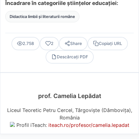
Încadrare în categoriile științelor educației:
Didactica limbii și literaturii române
2.758
2
Share
Copiați URL
Descărcați PDF
PDF
prof. Camelia Lepădat
Liceul Teoretic Petru Cercel, Târgoviște (Dâmboviţa),
România
Profil iTeach:
iteach.ro/profesor/camelia.lepadat