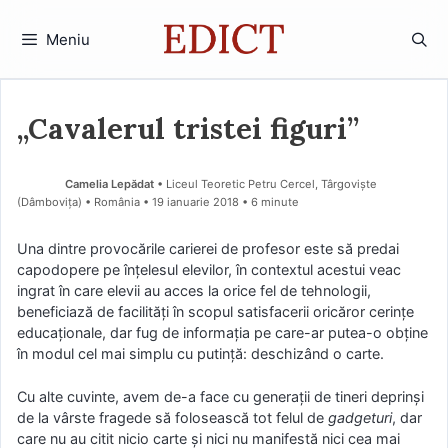
Sari
la
Meniu
conținut
„Cavalerul tristei figuri”
Camelia Lepădat
• Liceul Teoretic Petru Cercel, Târgoviște
(Dâmboviţa) • România
19 ianuarie 2018
• 6 minute
Una dintre provocările carierei de profesor este să predai
capodopere pe înțelesul elevilor, în contextul acestui veac
ingrat în care elevii au acces la orice fel de tehnologii,
beneficiază de facilități în scopul satisfacerii oricăror cerințe
educaționale, dar fug de informația pe care-ar putea-o obține
în modul cel mai simplu cu putință: deschizând o carte.
Cu alte cuvinte, avem de-a face cu generații de tineri deprinși
de la vârste fragede să folosească tot felul de
gadgeturi
, dar
care nu au citit nicio carte și nici nu manifestă nici cea mai