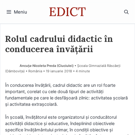
Sari
la
Meniu
conținut
Rolul cadrului didactic în
conducerea învățării
Ancuța-Nicoleta Preda (Ciuciulei)
• Școala Gimnazială Răscăeţi
(Dâmboviţa) • România
19 ianuarie 2018
• 4 minute
În conducerea învățării, cadrul didactic are un rol foarte
important, corelat cu cele două tipuri de activități
fundamentale pe care le desfășoară zilnic: activitatea școlară
și activitatea extrașcolară.
În școală, învățătorul este organizatorul și conducătorul
activității didactice și educative, îndeplinind obiectivele
specifice învățământului primar, în condiții obiective și