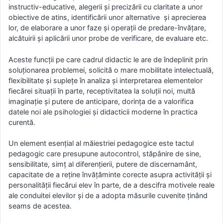
instructiv-educative, alegerii și precizării cu claritate a unor
obiective de atins, identificării unor alternative și aprecierea
lor, de elaborare a unor faze și operații de predare-învățare,
alcătuirii și aplicării unor probe de verificare, de evaluare etc.
Aceste funcții pe care cadrul didactic le are de îndeplinit prin
soluționarea problemei, solicită o mare mobilitate intelectuală,
flexibilitate și suplețe în analiza și interpretarea elementelor
fiecărei situații în parte, receptivitatea la soluții noi, multă
imaginație și putere de anticipare, dorința de a valorifica
datele noi ale psihologiei și didacticii moderne în practica
curentă.
Un element esențial al măiestriei pedagogice este tactul
pedagogic care presupune autocontrol, stăpânire de sine,
sensibilitate, simț al diferențierii, putere de discernamânt,
capacitate de a reține învățăminte corecte asupra activității și
personalității fiecărui elev în parte, de a descifra motivele reale
ale conduitei elevilor și de a adopta măsurile cuvenite ținând
seams de acestea.