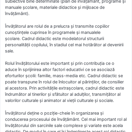
subiective bine determinate (plan de învățământ, programe și
manuale școlare, materiale didactice și mijloace de
învățământ).
Învățătorul are rolul de a prelucra și transmite copiilor
cunoștințele cuprinse în programele și manualele
școlare. Cadrul didactic este modelatorul structurii
personalității copilului, în stadiul cel mai hotărâtor al devenirii
sale.
Rolul învățătorului este important și prin contribuția ce o
aduce în sprijinirea altor factori educativi ce se asociază
eforturilor școlii: familie, mass-media etc. Cadrul didactic se
poate transpune în rolul de înlocuitor al părinților, de consilier
al acestora. Prin activitățile extrașcolare, cadrul didactic este
îndrumător al tinerilor și sfătuitor al adulților, transmițător al
valorilor culturale și animator al vieții culturale și sociale.
Învățătorul deține o poziție-cheie în organizarea și
conducerea procesului de învățământ. Cel mai important rol al
învățătorului din sarcinile sale complexe și variate este acela
didactic. De modul în care el își îndeplinește acest rol didactic