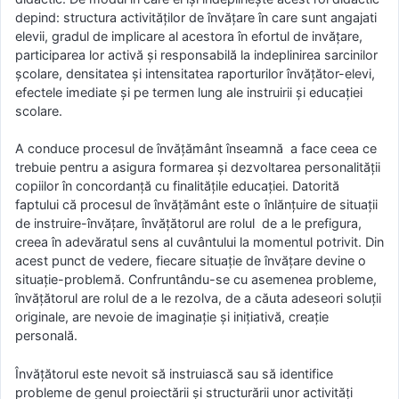
depind: structura activităților de învățare în care sunt angajati
elevii, gradul de implicare al acestora în efortul de invățare,
participarea lor activă și responsabilă la indeplinirea sarcinilor
școlare, densitatea și intensitatea raporturilor învățător-elevi,
efectele imediate și pe termen lung ale instruirii și educației
scolare.
A conduce procesul de învățământ înseamnă a face ceea ce
trebuie pentru a asigura formarea și dezvoltarea personalității
copiilor în concordanță cu finalitățile educației. Datorită
faptului că procesul de învățământ este o înlănțuire de situații
de instruire-învățare, învățătorul are rolul de a le prefigura,
creea în adevăratul sens al cuvântului la momentul potrivit. Din
acest punct de vedere, fiecare situație de învățare devine o
situație-problemă. Confruntându-se cu asemenea probleme,
învățătorul are rolul de a le rezolva, de a căuta adeseori soluții
originale, are nevoie de imaginație și inițiativă, creație
personală.
Învățătorul este nevoit să instruiască sau să identifice
probleme de genul proiectării și structurării unor activități