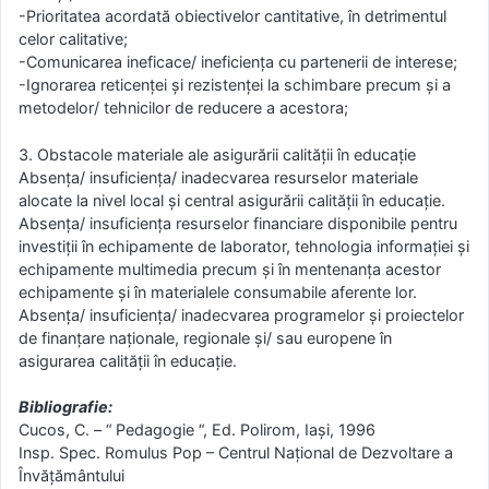
-Prioritatea acordată obiectivelor cantitative, în detrimentul
celor calitative;
-Comunicarea ineficace/ ineficiența cu partenerii de interese;
-Ignorarea reticenței și rezistenței la schimbare precum și a
metodelor/ tehnicilor de reducere a acestora;
3. Obstacole materiale ale asigurării calității în educație
Absența/ insuficiența/ inadecvarea resurselor materiale
alocate la nivel local și central asigurării calității în educație.
Absența/ insuficiența resurselor financiare disponibile pentru
investiții în echipamente de laborator, tehnologia informației și
echipamente multimedia precum și în mentenanța acestor
echipamente și în materialele consumabile aferente lor.
Absența/ insuficiența/ inadecvarea programelor și proiectelor
de finanțare naționale, regionale și/ sau europene în
asigurarea calității în educație.
Bibliografie:
Cucos, C. – “ Pedagogie “, Ed. Polirom, Iaşi, 1996
Insp. Spec. Romulus Pop – Centrul Naţional de Dezvoltare a
Învăţământului