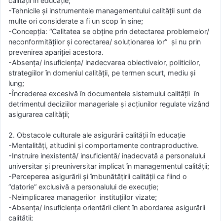
calității în educație;
-Tehnicile și instrumentele managementului calității sunt de
multe ori considerate a fi un scop în sine;
-Concepția: “Calitatea se obține prin detectarea problemelor/
neconformităților și corectarea/ soluționarea lor” și nu prin
prevenirea apariției acestora.
-Absența/ insuficiența/ inadecvarea obiectivelor, politicilor,
strategiilor în domeniul calității, pe termen scurt, mediu și
lung;
-Încrederea excesivă în documentele sistemului calității în
detrimentul deciziilor manageriale și acțiunilor regulate vizând
asigurarea calității;
2. Obstacole culturale ale asigurării calității în educație
-Mentalități, atitudini și comportamente contraproductive.
-Instruire inexistentă/ insuficientă/ inadecvată a personalului
universitar și preuniversitar implicat în managementul calității;
-Perceperea asigurării și îmbunătățirii calității ca fiind o
“datorie” exclusivă a personalului de execuție;
-Neimplicarea managerilor instituțiilor vizate;
-Absența/ insuficiența orientării client în abordarea asigurării
calității;