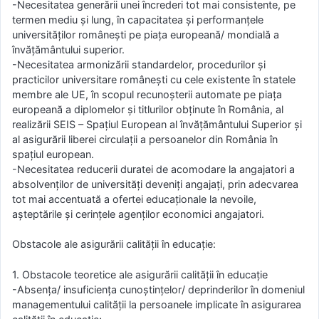
-Necesitatea generării unei încrederi tot mai consistente, pe
termen mediu și lung, în capacitatea și performanțele
universităților românești pe piața europeană/ mondială a
învățământului superior.
-Necesitatea armonizării standardelor, procedurilor și
practicilor universitare românești cu cele existente în statele
membre ale UE, în scopul recunoșterii automate pe piața
europeană a diplomelor și titlurilor obținute în România, al
realizării SEIS – Spațiul European al învățământului Superior și
al asigurării liberei circulații a persoanelor din România în
spațiul european.
-Necesitatea reducerii duratei de acomodare la angajatori a
absolvenților de universități deveniți angajați, prin adecvarea
tot mai accentuată a ofertei educaționale la nevoile,
așteptările și cerințele agenților economici angajatori.
Obstacole ale asigurării calității în educație:
1. Obstacole teoretice ale asigurării calității în educație
-Absența/ insuficiența cunoștințelor/ deprinderilor în domeniul
managementului calității la persoanele implicate în asigurarea