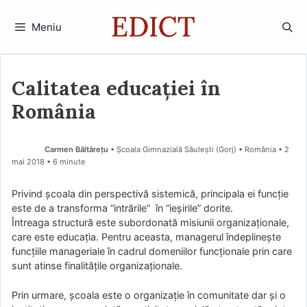
Sari
la
Meniu
conținut
Calitatea educației în
România
Carmen Băltăreţu
• Școala Gimnazială Săulești (Gorj) • România
2
mai 2018
• 6 minute
Privind școala din perspectivă sistemică, principala ei funcție
este de a transforma “intrările” în “ieșirile” dorite.
Întreaga structură este subordonată misiunii organizaționale,
care este educația. Pentru aceasta, managerul îndeplinește
funcțiile manageriale în cadrul domeniilor funcționale prin care
sunt atinse finalitățile organizaționale.
Prin urmare, școala este o organizație în comunitate dar și o