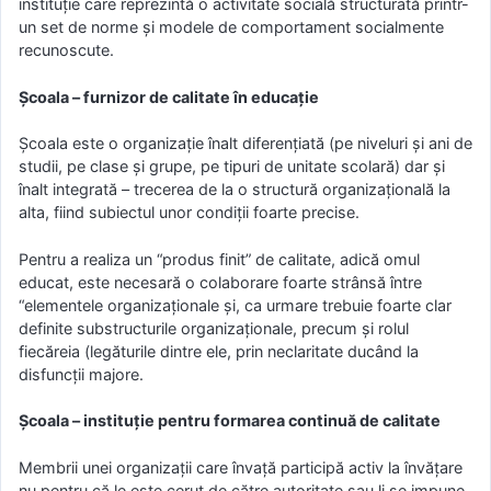
instituție care reprezintă o activitate socială structurată printr-
un set de norme și modele de comportament socialmente
recunoscute.
Școala – furnizor de calitate în educație
Școala este o organizație înalt diferențiată (pe niveluri și ani de
studii, pe clase și grupe, pe tipuri de unitate scolară) dar și
înalt integrată – trecerea de la o structură organizațională la
alta, fiind subiectul unor condiții foarte precise.
Pentru a realiza un “produs finit” de calitate, adică omul
educat, este necesară o colaborare foarte strânsă între
“elementele organizaționale și, ca urmare trebuie foarte clar
definite substructurile organizaționale, precum și rolul
fiecăreia (legăturile dintre ele, prin neclaritate ducând la
disfuncții majore.
Școala – instituție pentru formarea continuă de calitate
Membrii unei organizații care învață participă activ la învățare
nu pentru că le este cerut de către autoritate sau li se impune