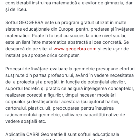
considerabil instruirea matematică a elevilor de gimnaziu, dar
și de liceu.
Softul GEOGEBRA este un program gratuit utilizat în multe
sisteme educaționale din Europa, pentru predarea și învățarea
matematicii. Poate fi folosit cu succes la orice nivel școlar,
este un liant între matematica abstractă și cea concretă. Se
descarcă de pe site-ul
www.geogebra.com
și este ușor de
instalat pe aproape orice computer.
Procesul de învățare-evaluare la geometrie presupune eforturi
susținute din partea profesorului, având în vedere necesitatea
de a proiecta și a pregăti, în funcție de potențialul elevilor,
suportul teoretic și practic ce asigură înțelegerea conceptelor,
realizarea corectă a figurilor, timpul necesar modelării
corpurilor și desfășurărilor acestora (cu ajutorul hârtiei,
cartonului, plasticului), preocuparea pentru însușirea
raționamentului geometric, cultivarea capacității native de
vedere spațială etc.
Aplicațiile CABRI Geometrie II sunt softuri educaționale