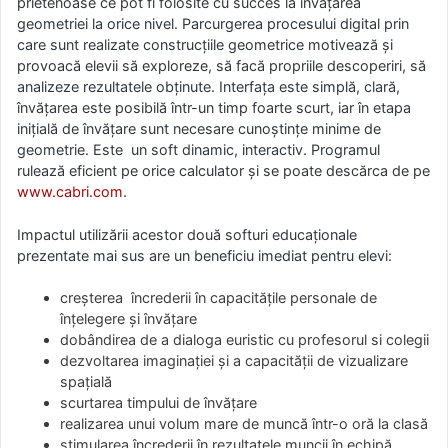
prietenoase ce pot fi folosite cu succes la învățarea
geometriei la orice nivel. Parcurgerea procesului digital prin
care sunt realizate construcțiile geometrice motivează și
provoacă elevii să exploreze, să facă propriile descoperiri, să
analizeze rezultatele obținute. Interfața este simplă, clară,
învățarea este posibilă într-un timp foarte scurt, iar în etapa
inițială de învățare sunt necesare cunoștințe minime de
geometrie. Este un soft dinamic, interactiv. Programul
rulează eficient pe orice calculator și se poate descărca de pe
www.cabri.com
.
Impactul utilizării acestor două softuri educaționale
prezentate mai sus are un beneficiu imediat pentru elevi:
creșterea încrederii în capacitățile personale de
înțelegere și învățare
dobândirea de a dialoga euristic cu profesorul si colegii
dezvoltarea imaginației și a capacității de vizualizare
spațială
scurtarea timpului de învățare
realizarea unui volum mare de muncă într-o oră la clasă
stimularea încrederii în rezultatele muncii în echipă