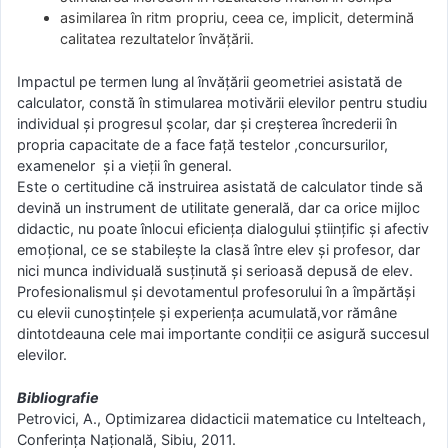
asimilarea în ritm propriu, ceea ce, implicit, determină
calitatea rezultatelor învățării.
Impactul pe termen lung al învățării geometriei asistată de
calculator, constă în stimularea motivării elevilor pentru studiu
individual și progresul școlar, dar și creșterea încrederii în
propria capacitate de a face față testelor ,concursurilor,
examenelor și a vieții în general.
Este o certitudine că instruirea asistată de calculator tinde să
devină un instrument de utilitate generală, dar ca orice mijloc
didactic, nu poate înlocui eficiența dialogului științific și afectiv
emoțional, ce se stabilește la clasă între elev și profesor, dar
nici munca individuală susținută și serioasă depusă de elev.
Profesionalismul și devotamentul profesorului în a împărtăși
cu elevii cunoștințele și experiența acumulată,vor rămâne
dintotdeauna cele mai importante condiții ce asigură succesul
elevilor.
Bibliografie
Petrovici, A., Optimizarea didacticii matematice cu Intelteach,
Conferința Națională, Sibiu, 2011.