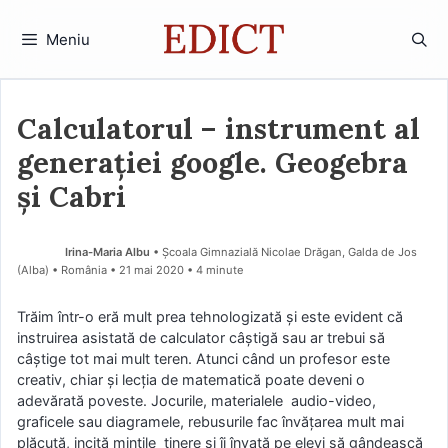
Sari
la
Meniu
conținut
Calculatorul – instrument al
generației google. Geogebra
și Cabri
Irina-Maria Albu
• Școala Gimnazială Nicolae Drăgan, Galda de Jos
(Alba) • România
21 mai 2020
• 4 minute
Trăim într-o eră mult prea tehnologizată și este evident că
instruirea asistată de calculator câștigă sau ar trebui să
câștige tot mai mult teren. Atunci când un profesor este
creativ, chiar și lecția de matematică poate deveni o
adevărată poveste. Jocurile, materialele audio-video,
graficele sau diagramele, rebusurile fac învățarea mult mai
plăcută, incită mințile tinere și îi învață pe elevi să gândească