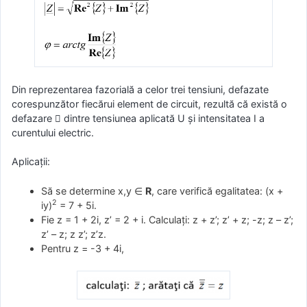
Din reprezentarea fazorială a celor trei tensiuni, defazate
corespunzător fiecărui element de circuit, rezultă că există o
defazare  dintre tensiunea aplicată U şi intensitatea I a
curentului electric.
Aplicații:
Să se determine x,y ∈
R
, care verifică egalitatea: (x +
2
iy)
= 7 + 5i.
Fie z = 1 + 2i, z’ = 2 + i. Calculaţi: z + z’; z’ + z; -z; z – z’;
z’ – z; z z’; z’z.
Pentru z = -3 + 4i,