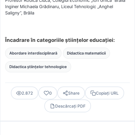
Profesor Rodica Ciucă, Colegiul Economic „Ion Ghica” Brăila
Inginer Michaela Grădinaru, Liceul Tehnologic „Anghel
Saligny”, Brăila
Încadrare în categoriile științelor educației:
Abordare interdisciplinară
Didactica matematicii
Didactica științelor tehnologice
2.872
0
Share
Copiați URL
Descărcați PDF
PDF