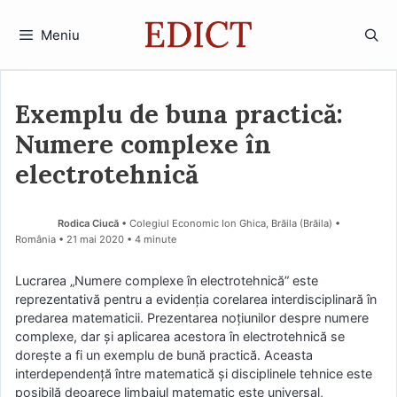
Sari
la
Meniu
conținut
Exemplu de buna practică:
Numere complexe în
electrotehnică
Rodica Ciucă
• Colegiul Economic Ion Ghica, Brăila (Brăila) •
România
21 mai 2020
• 4 minute
Lucrarea „Numere complexe în electrotehnică” este
reprezentativă pentru a evidenția corelarea interdisciplinară în
predarea matematicii. Prezentarea noțiunilor despre numere
complexe, dar și aplicarea acestora în electrotehnică se
dorește a fi un exemplu de bună practică. Aceasta
interdependență între matematică și disciplinele tehnice este
posibilă deoarece limbajul matematic este universal,