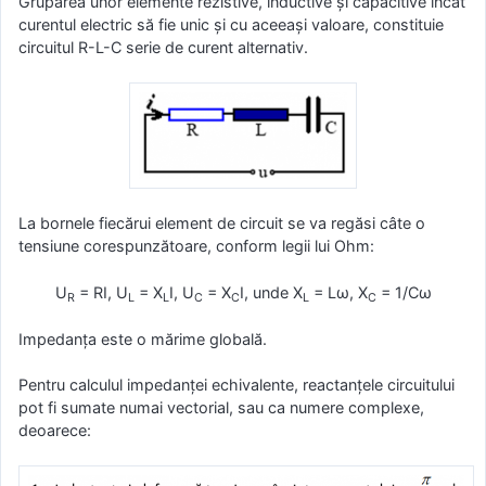
Gruparea unor elemente rezistive, inductive şi capacitive încât
curentul electric să fie unic şi cu aceeaşi valoare, constituie
circuitul R-L-C serie de curent alternativ.
La bornele fiecărui element de circuit se va regăsi câte o
tensiune corespunzătoare, conform legii lui Ohm:
U
= RI, U
= X
I, U
= X
I, unde X
= Lω, X
= 1/Cω
R
L
L
C
C
L
C
Impedanța este o mărime globală.
Pentru calculul impedanţei echivalente, reactanţele circuitului
pot fi sumate numai vectorial, sau ca numere complexe,
deoarece: