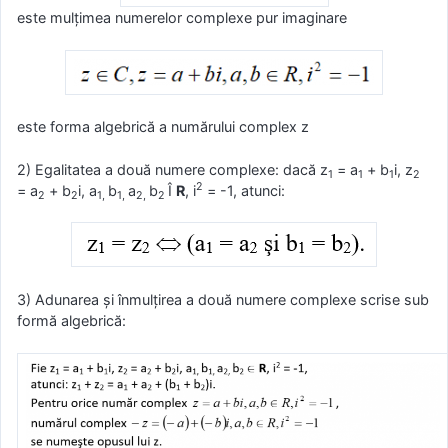
este mulţimea numerelor complexe pur imaginare
este forma algebrică a numărului complex z
2) Egalitatea a două numere complexe: dacă z
= a
+ b
i, z
1
1
1
2
2
= a
+ b
i, a
b
a
b
Î
R
, i
= -1, atunci:
2
2
1,
1,
2,
2
3) Adunarea şi înmulţirea a două numere complexe scrise sub
formă algebrică: