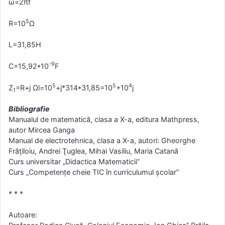
ω=2πf
5
R=10
Ω
L=31,85H
-9
C=15,92*10
F
5
5
4
Z
=R+j Ωl=10
+j*314*31,85=10
+10
j
1
Bibliografie
Manualul de matematică, clasa a X-a, editura Mathpress,
autor Mircea Ganga
Manual de electrotehnica, clasa a X-a, autori: Gheorghe
Frăţiloiu, Andrei Ţuglea, Mihai Vasiliu, Maria Catană
Curs universitar „Didactica Matematicii”
Curs „Competenţe cheie TIC în curriculumul şcolar”
* * *
Autoare: