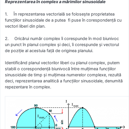
Reprezentarea în complex a mărimilor sinusoidale
1. În reprezentarea vectorială se foloseşte proprietatea
funcţiilor sinusoidale de a putea fi puse în corespondenţă cu
vectori liberi din plan.
2. Oricărui număr complex îi corespunde în mod biunivoc
un punct în planul complex şi deci, îi corespunde şi vectorul
de poziţie al acestuia faţă de originea planului.
Identificând planul vectorilor liberi cu planul complex, putem
stabili o corespondenţă biunivocă între mulţimea funcţiilor
sinusoidale de timp şi mulţimea numerelor complexe, rezultă
deci, reprezentarea analitică a funcţiilor sinusoidale, denumită
repezentare în complex.