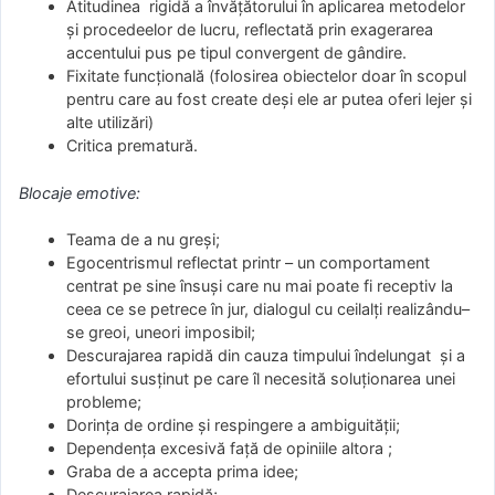
Atitudinea rigidă a învăţătorului în aplicarea metodelor
şi procedeelor de lucru, reflectată prin exagerarea
accentului pus pe tipul convergent de gândire.
Fixitate funcţională (folosirea obiectelor doar în scopul
pentru care au fost create deşi ele ar putea oferi lejer şi
alte utilizări)
Critica prematură.
Blocaje emotive:
Teama de a nu greşi;
Egocentrismul reflectat printr – un comportament
centrat pe sine însuşi care nu mai poate fi receptiv la
ceea ce se petrece în jur, dialogul cu ceilalţi realizându–
se greoi, uneori imposibil;
Descurajarea rapidă din cauza timpului îndelungat şi a
efortului susţinut pe care îl necesită soluţionarea unei
probleme;
Dorinţa de ordine şi respingere a ambiguităţii;
Dependenţa excesivă faţă de opiniile altora ;
Graba de a accepta prima idee;
Descurajarea rapidă;