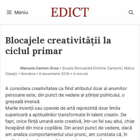
Sari
la
Meniu
conținut
Blocajele creativității la
ciclul primar
Manuela Carmen Gruia
• Școala Gimnazială Dimitrie Cantemir, Matca
(Galaţi) • România
9 decembrie 2019
• 4 minute
A considera creativitatea ca fiind atributul doar al anumitor
persoane este, din punct de vedere al ştiinţei psihicului, o
greşeală imensă.
Marile invenţii sau operele de artă reprezintă doar limita
superioară a aptitudinilor transformate în talent creativ. De
fapt, orice fiinţă umană este creativă, într-un fel sau altul, chiar
începând din mica copilărie. Din acest punct de vedere, dacă
am analiza comportamentul unui prunc, am constata că, în