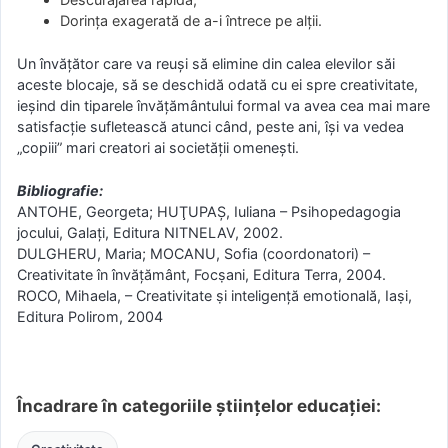
Dorința exagerată de a-i întrece pe alţii.
Un învăţător care va reuşi să elimine din calea elevilor săi
aceste blocaje, să se deschidă odată cu ei spre creativitate,
ieşind din tiparele învăţământului formal va avea cea mai mare
satisfacţie sufletească atunci când, peste ani, îşi va vedea
„copiii” mari creatori ai societăţii omeneşti.
Bibliografie:
ANTOHE, Georgeta; HUŢUPAŞ, Iuliana – Psihopedagogia
jocului, Galaţi, Editura NITNELAV, 2002.
DULGHERU, Maria; MOCANU, Sofia (coordonatori) –
Creativitate în învăţământ, Focṣani, Editura Terra, 2004.
ROCO, Mihaela, – Creativitate ṣi inteligenţă emotională, Iaṣi,
Editura Polirom, 2004
Încadrare în categoriile științelor educației: