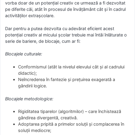
vorba doar de un potenţial creativ ce urmează a fi dezvoltat
pe diferite căi, atât în procesul de învăţământ cât şi în cadrul
activităţilor extraşcolare.
Dar pentru a putea dezvolta cu adevărat eficient acest
potenţial creativ al micului şcolar trebuie mai întâi înlăturate o
serie de bariere, de blocaje, cum ar fi:
Blocajele culturale:
Conformismul (atât la nivelul elevului cât şi al cadrului
didactic);
Neîncrederea în fantezie şi preţuirea exagerată a
gândirii logice.
Blocajele metodologice:
Rigiditatea tiparelor (algoritmilor) – care închistează
gândirea divergentă, creativă.
Adoptarea pripită a primelor soluţii şi complacerea în
soluţii mediocre;