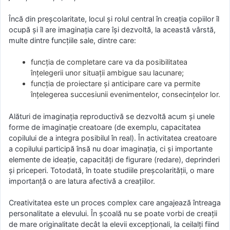
Încă din preşcolaritate, locul şi rolul central în creaţia copiilor îl
ocupă şi îl are imaginaţia care îşi dezvoltă, la această vârstă,
multe dintre funcţiile sale, dintre care:
funcţia de completare care va da posibilitatea
înţelegerii unor situaţii ambigue sau lacunare;
funcţia de proiectare şi anticipare care va permite
înţelegerea succesiunii evenimentelor, consecinţelor lor.
Alături de imaginaţia reproductivă se dezvoltă acum şi unele
forme de imaginaţie creatoare (de exemplu, capacitatea
copilului de a integra posibilul în real). În activitatea creatoare
a copilului participă însă nu doar imaginaţia, ci şi importante
elemente de ideaţie, capacităţi de figurare (redare), deprinderi
şi priceperi. Totodată, în toate studiile preşcolarităţii, o mare
importanţă o are latura afectivă a creaţiilor.
Creativitatea este un proces complex care angajează întreaga
personalitate a elevului. În şcoală nu se poate vorbi de creaţii
de mare originalitate decât la elevii excepţionali, la ceilalţi fiind