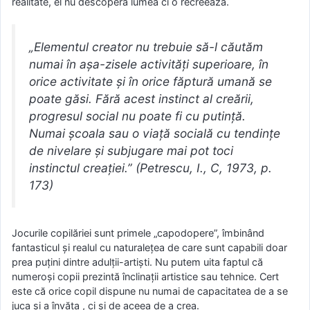
realitate, el nu descoperă lumea ci o recreează.
„Elementul creator nu trebuie să-l căutăm
numai în aşa-zisele activităţi superioare, în
orice activitate şi în orice făptură umană se
poate găsi. Fără acest instinct al creării,
progresul social nu poate fi cu putinţă.
Numai şcoala sau o viaţă socială cu tendinţe
de nivelare şi subjugare mai pot toci
instinctul creaţiei.” (Petrescu, I., C, 1973, p.
173)
Jocurile copilăriei sunt primele „capodopere”, îmbinând
fantasticul şi realul cu naturaleţea de care sunt capabili doar
prea puţini dintre adulţii-artişti. Nu putem uita faptul că
numeroşi copii prezintă înclinaţii artistice sau tehnice. Cert
este că orice copil dispune nu numai de capacitatea de a se
juca şi a învăţa , ci şi de aceea de a crea.