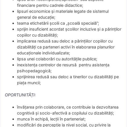
financiare pentru cadrele didactice;
lipsuri economice și materiale legate de sistemul
general de educație;
teama etichetării școlii ca „școală specială”;
sprijin insuficient acordat școlilor incluzive și a părinților
copiilor cu dizabilități;
implicarea redusă sau deloc a părințiilor copiilor cu
dizabilități ca parteneri activi în elaborarea planurilor
educaționale individualizate;
lipsa unei colaborări cu autoritățile publice;
inexistența centrelor de resursă pentru asistența
psihopedagogică;
sprijinirea redusă sau deloc a tinerilor cu dizabilități pe
piața muncii;
OPORTUNITĂȚI:
învățarea prin colaborare, ce contribuie la dezvoltarea
cognitivă și socio-afectivă a copilului cu dizabilități;
munca în echipă, lecții în parteneriat;
modificări de percepție la nivel social, cu privire la