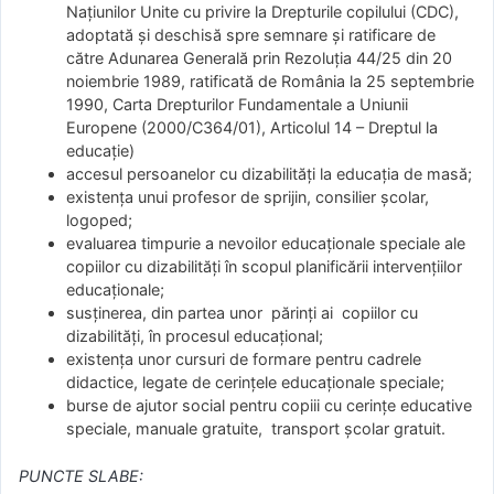
Națiunilor Unite cu privire la Drepturile copilului (CDC),
adoptată și deschisă spre semnare și ratificare de
către Adunarea Generală prin Rezoluția 44/25 din 20
noiembrie 1989, ratificată de România la 25 septembrie
1990, Carta Drepturilor Fundamentale a Uniunii
Europene (2000/C364/01), Articolul 14 – Dreptul la
educație)
accesul persoanelor cu dizabilități la educația de masă;
existența unui profesor de sprijin, consilier școlar,
logoped;
evaluarea timpurie a nevoilor educaționale speciale ale
copiilor cu dizabilități în scopul planificării intervențiilor
educaționale;
susținerea, din partea unor părinți ai copiilor cu
dizabilități, în procesul educațional;
existența unor cursuri de formare pentru cadrele
didactice, legate de cerințele educaționale speciale;
burse de ajutor social pentru copiii cu cerințe educative
speciale, manuale gratuite, transport școlar gratuit.
PUNCTE SLABE: