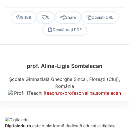
8.188
0
Share
Copiați URL
Descărcați PDF
PDF
prof. Alina-Ligia Somtelecan
Școala Gimnazială Gheorghe Șincai, Florești (Cluj),
România
Profil iTeach:
iteach.ro/profesor/alina.somtelecan
Digitaledu.ro
este o platformă dedicată educației digitale.