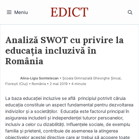
Sari
la
Meniu
conținut
Analiză SWOT cu privire la
educația incluzivă în
România
Alina-Ligia Somtelecan
• Școala Gimnazială Gheorghe Șincai,
Florești (Cluj) • România
2 mai 2019
• 4 minute
La baza educației incluzive se află principiul potrivit căruia
educația constituie un aspect fundamental pentru dezvoltarea
indivizilor și a societăților. Educația este factorul principal în
asigurarea includerii și independenței tuturor persoanelor,
inclusiv a celor cu dizabilități. Influențele sociale, de exemplu
familia și prietenii, contribuie de asemenea la atingerea
obiectivelor acestei directive care ar trebui să acopere toate