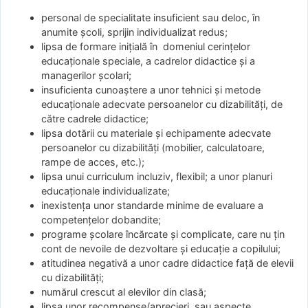
personal de specialitate insuficient sau deloc, în
anumite școli, sprijin individualizat redus;
lipsa de formare inițială în domeniul cerințelor
educaționale speciale, a cadrelor didactice și a
managerilor școlari;
insuficienta cunoaștere a unor tehnici și metode
educaționale adecvate persoanelor cu dizabilități, de
către cadrele didactice;
lipsa dotării cu materiale și echipamente adecvate
persoanelor cu dizabilități (mobilier, calculatoare,
rampe de acces, etc.);
lipsa unui curriculum incluziv, flexibil; a unor planuri
educaționale individualizate;
inexistența unor standarde minime de evaluare a
competențelor dobandite;
programe școlare încărcate și complicate, care nu țin
cont de nevoile de dezvoltare și educație a copilului;
atitudinea negativă a unor cadre didactice față de elevii
cu dizabilități;
numărul crescut al elevilor din clasă;
lipsa unor recompense/aprecieri sau aspecte