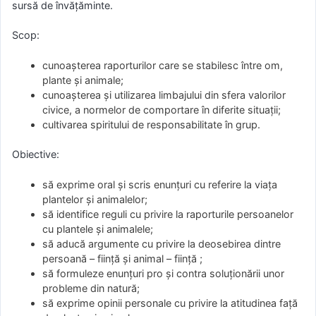
sursă de învăţăminte.
Scop:
cunoaşterea raporturilor care se stabilesc între om,
plante şi animale;
cunoaşterea şi utilizarea limbajului din sfera valorilor
civice, a normelor de comportare în diferite situaţii;
cultivarea spiritului de responsabilitate în grup.
Obiective:
să exprime oral şi scris enunţuri cu referire la viaţa
plantelor şi animalelor;
să identifice reguli cu privire la raporturile persoanelor
cu plantele şi animalele;
să aducă argumente cu privire la deosebirea dintre
persoană – fiinţă şi animal – fiinţă ;
să formuleze enunţuri pro şi contra soluţionării unor
probleme din natură;
să exprime opinii personale cu privire la atitudinea faţă