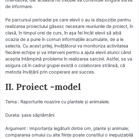
de informare.
Pe parcursul perioadei pe care elevii o au la dispoziţie pentru
realizarea proiectului găsesc necesare reuniunile de proiect, în
clasă, în timpul orei de curs, în aşa fel încât elevii să aibă
ocazia de a pune în comun informaţiile acumulate, de a le
selecta. Cu acest prilej, învăţătorul va monitoriza activitatea
fiecărei echipe şi va interveni pentru a ajuta elevii atunci când
aceştia întâmpină probleme în realizarea sarcinii. Astfel, se va
asigura că în cadrul grupei există o colaborare strânsă, că
metoda învăţării prin cooperare are succes.
II. Proiect -model
Tema : Raporturile noastre cu plantele şi animalele.
Durata: şase săptămâni
Argument : Importanţa legăturii dintre om, plante şi animale;
compararea omului cu alte fiinţe poate constitui o inepuizabilă