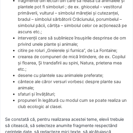
fragmente din lecturi din care să reiasă că animalele şi
plantele pot fi simboluri ; de ex. ghiocelul – vestitorul
primăverii, vulturul – simbolul măreţiei şi cutezanţei,
bradul – simbolul sărbătorii Crăciunului, porumbelul –
simbolul păcii, cârtiţa – simbolul celor ce acţionează pe
ascuns etc.;
intervenţii care să sublinieze însuşirile desprinse de om
privind unele plante şi animale;
citire pe roluri „Greierele şi furnica”, de La Fontaine;
crearea de compuneri de mică întindere, de ex. Copilul
şi floarea, Şi trandafirii au spini, Natura, prietena mea
etc.;
desene cu plantele sau animalele preferate;
cântece ale căror versuri vorbesc despre plante sau
animale;
sfaturi şi învăţături;
propuneri în legătură cu modul cum se poate realiza un
club ecologic al clasei.
Se constată că, pentru realizarea acestei teme, elevii trebuie
să citească, să selecteze anumite fragmente respectând
cerinţele date, să redacteze mici texte, să alcătuiască