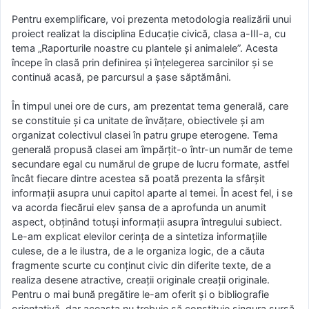
Pentru exemplificare, voi prezenta metodologia realizării unui
proiect realizat la disciplina Educaţie civică, clasa a-III-a, cu
tema „Raporturile noastre cu plantele şi animalele”. Acesta
începe în clasă prin definirea şi înţelegerea sarcinilor şi se
continuă acasă, pe parcursul a şase săptămâni.
În timpul unei ore de curs, am prezentat tema generală, care
se constituie şi ca unitate de învăţare, obiectivele şi am
organizat colectivul clasei în patru grupe eterogene. Tema
generală propusă clasei am împărţit-o într-un număr de teme
secundare egal cu numărul de grupe de lucru formate, astfel
încât fiecare dintre acestea să poată prezenta la sfârşit
informaţii asupra unui capitol aparte al temei. În acest fel, i se
va acorda fiecărui elev şansa de a aprofunda un anumit
aspect, obţinând totuşi informaţii asupra întregului subiect.
Le-am explicat elevilor cerinţa de a sintetiza informaţiile
culese, de a le ilustra, de a le organiza logic, de a căuta
fragmente scurte cu conţinut civic din diferite texte, de a
realiza desene atractive, creaţii originale creaţii originale.
Pentru o mai bună pregătire le-am oferit şi o bibliografie
orientativă, dar aceasta nu trebuie să constituie singura sursă