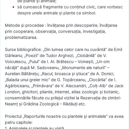
de plante şi animale;
să cunoască fragmente cu conţinut civic, care vorbesc
despre unele animale şi plante ca simbol.
Metode şi procedee : învăţarea prin descoperire, învăţarea
prin cooperare, observaţia, conversaţia, investigaţia,
problematizarea.
Surse bibliografice: „Din lumea celor care nu cuvântă” de Emil
Gârleanu; „Poezii” de Tudor Arghezi, „Ciobănilă” de V.
Voiculescu, „Puiul” de I. Al. Brătescu – Voineşti, „Un om
năcăjit” după M. Sadoveanu, „Monumente ale naturii” –
Aurelian Băltăreţu; „Racul, broasca şi ştiuca” de A. Donici,
„Balada unui greier mic” de G. Topârceanu, „Ciocârlia” de I.
Agârbiceanu, „Primăvara” de V. Alecsandri, „Colţ-Alb” de Jack
London, ghicitori, pliante, internet, atlas zoologic şi botanic,
consemnările făcute cu prilejul vizitei la Rezervaţia de zimbri-
Neamţ şi Grădina Zoologică – Rădăuţi etc.
Proiectul „Raporturile noastre cu plantele şi animalele” va avea
patru capitole:
1. Animalele şi plantele au viaţă