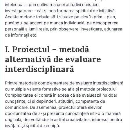
intelectual – prin cultivarea unei atitudini euristice,
investigatoare – cât şi prin formarea spiritului de iniţiativă.
Aceste metode trebuie să-l situeze pe elev în prim – plan,
punându-se accent pe munca individuală, pe descoperirea
personală a lumii reale, prin observare, investigare, adunarea
de informaţii etc.
I. Proiectul – metodă
alternativă de evaluare
interdisciplinară
Printre metodele complementare de evaluare interdisciplinară
cu multiple valenţe formative se află şi metoda proiectului.
Complexitatea ei constă în aceea că se evaluează nu doar
cunoştinţe, ci şi deprinderi, atitudini, competenţe de
comunicare. De asemenea, proiectul oferă elevilor
oportunitatea de a-şi prezenta cunoştinţele într-o o manieră
originală, dezvoltându-le astfel creativitatea, interesul pentru
învăţare şi spiritul de echipă.