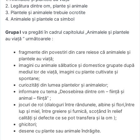
2. Legătura dintre om, plante şi animale
3. Plantele şi animalele trebuie ocrotite
4. Animalele şi plantele ca simbol
Grupa I
va pregăti în cadrul capitolului „Animalele şi plantele
au viaţă ” următoarele :
fragmente din povestiri din care reiese că animalele şi
plantele au viaţă;
imagini cu animale sălbatice şi domestice grupate după
mediul lor de viaţă, imagini cu plante cultivate şi
spontane;
curiozităţi din lumea plantelor şi animalelor;
informare cu tema „Deosebirea dintre om – fiinţă şi
animal – fiinţă” ;
jocuri de rol (dialoguri între rândunele, albine şi flori,între
lup şi miel, între greiere şi furnică, scoţând în relief
calităţi şi defecte ce se pot transfera şi la om );
ghicitori;
desene cu plante sau animale îndrăgite.