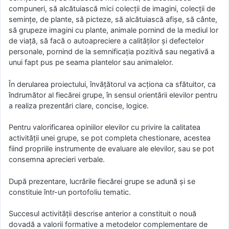
compuneri, să alcătuiască mici colecţii de imagini, colecţii de
seminţe, de plante, să picteze, să alcătuiască afişe, să cânte,
să grupeze imagini cu plante, animale pornind de la mediul lor
de viaţă, să facă o autoapreciere a calităţilor şi defectelor
personale, pornind de la semnificaţia pozitivă sau negativă a
unui fapt pus pe seama plantelor sau animalelor.
În derularea proiectului, învăţătorul va acţiona ca sfătuitor, ca
îndrumător al fiecărei grupe, în sensul orientării elevilor pentru
a realiza prezentări clare, concise, logice.
Pentru valorificarea opiniilor elevilor cu privire la calitatea
activităţii unei grupe, se pot completa chestionare, acestea
fiind propriile instrumente de evaluare ale elevilor, sau se pot
consemna aprecieri verbale.
După prezentare, lucrările fiecărei grupe se adună şi se
constituie într-un portofoliu tematic.
Succesul activităţii descrise anterior a constituit o nouă
dovadă a valorii formative a metodelor complementare de