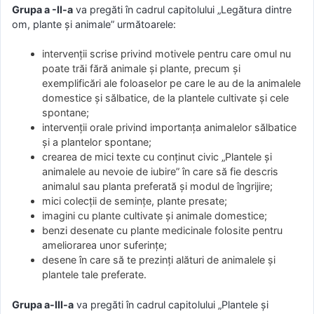
Grupa a -II-a
va pregăti în cadrul capitolului „Legătura dintre
om, plante şi animale” următoarele:
intervenţii scrise privind motivele pentru care omul nu
poate trăi fără animale şi plante, precum şi
exemplificări ale foloaselor pe care le au de la animalele
domestice şi sălbatice, de la plantele cultivate şi cele
spontane;
intervenţii orale privind importanţa animalelor sălbatice
şi a plantelor spontane;
crearea de mici texte cu conţinut civic „Plantele şi
animalele au nevoie de iubire” în care să fie descris
animalul sau planta preferată şi modul de îngrijire;
mici colecţii de seminţe, plante presate;
imagini cu plante cultivate şi animale domestice;
benzi desenate cu plante medicinale folosite pentru
ameliorarea unor suferinţe;
desene în care să te prezinţi alături de animalele şi
plantele tale preferate.
Grupa a-III-a
va pregăti în cadrul capitolului „Plantele şi