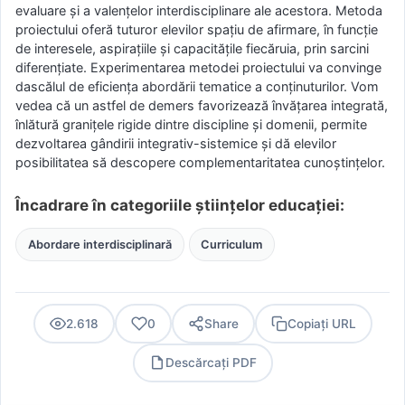
evaluare şi a valenţelor interdisciplinare ale acestora. Metoda
proiectului oferă tuturor elevilor spaţiu de afirmare, în funcţie
de interesele, aspiraţiile şi capacităţile fiecăruia, prin sarcini
diferenţiate. Experimentarea metodei proiectului va convinge
dascălul de eficienţa abordării tematice a conţinuturilor. Vom
vedea că un astfel de demers favorizează învăţarea integrată,
înlătură graniţele rigide dintre discipline şi domenii, permite
dezvoltarea gândirii integrativ-sistemice şi dă elevilor
posibilitatea să descopere complementaritatea cunoştinţelor.
Încadrare în categoriile științelor educației:
Abordare interdisciplinară
Curriculum
2.618
0
Share
Copiați URL
Descărcați PDF
PDF