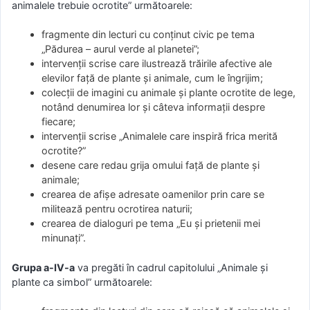
animalele trebuie ocrotite” următoarele:
fragmente din lecturi cu conţinut civic pe tema
„Pădurea – aurul verde al planetei”;
intervenţii scrise care ilustrează trăirile afective ale
elevilor faţă de plante şi animale, cum le îngrijim;
colecţii de imagini cu animale şi plante ocrotite de lege,
notând denumirea lor şi câteva informaţii despre
fiecare;
intervenţii scrise „Animalele care inspiră frica merită
ocrotite?”
desene care redau grija omului faţă de plante şi
animale;
crearea de afişe adresate oamenilor prin care se
militează pentru ocrotirea naturii;
crearea de dialoguri pe tema „Eu şi prietenii mei
minunaţi”.
Grupa a-IV-a
va pregăti în cadrul capitolului „Animale şi
plante ca simbol” următoarele: