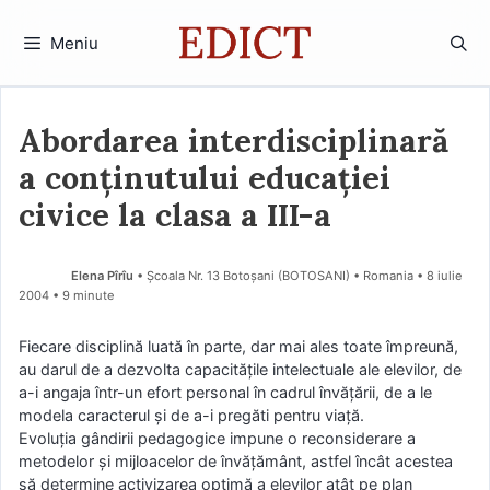
Sari
la
Meniu
conținut
Abordarea interdisciplinară
a conţinutului educaţiei
civice la clasa a III-a
Elena Pîrîu
• Şcoala Nr. 13 Botoşani (BOTOSANI) • Romania
8 iulie
2004
• 9 minute
Fiecare disciplină luată în parte, dar mai ales toate împreună,
au darul de a dezvolta capacităţile intelectuale ale elevilor, de
a-i angaja într-un efort personal în cadrul învăţării, de a le
modela caracterul şi de a-i pregăti pentru viaţă.
Evoluţia gândirii pedagogice impune o reconsiderare a
metodelor şi mijloacelor de învăţământ, astfel încât acestea
să determine activizarea optimă a elevilor atât pe plan