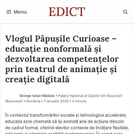
Sari
la
Meniu
conținut
Vlogul Păpușile Curioase –
educație nonformală și
dezvoltarea competențelor
prin teatrul de animație și
creație digitală
George Iulian Năstase
• Palatul Național al Copiilor din București
(Bucureşti) • România
7 ianuarie 2026
• 4 minute
În contextul transformărilor sociale și tehnologice accelerate,
educația este chemată să își extindă aria de acțiune dincolo
de cadrul formal, oferind elevilor contexte de învățare flexibile,
relevante și adaptate realității contemporane. În acest sens,