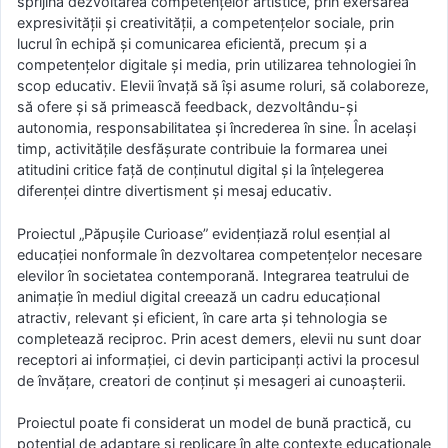
sprijină dezvoltarea competențelor artistice, prin exersarea
expresivității și creativității, a competențelor sociale, prin
lucrul în echipă și comunicarea eficientă, precum și a
competențelor digitale și media, prin utilizarea tehnologiei în
scop educativ. Elevii învață să își asume roluri, să colaboreze,
să ofere și să primească feedback, dezvoltându-și
autonomia, responsabilitatea și încrederea în sine. În același
timp, activitățile desfășurate contribuie la formarea unei
atitudini critice față de conținutul digital și la înțelegerea
diferenței dintre divertisment și mesaj educativ.
Proiectul „Păpușile Curioase” evidențiază rolul esențial al
educației nonformale în dezvoltarea competențelor necesare
elevilor în societatea contemporană. Integrarea teatrului de
animație în mediul digital creează un cadru educațional
atractiv, relevant și eficient, în care arta și tehnologia se
completează reciproc. Prin acest demers, elevii nu sunt doar
receptori ai informației, ci devin participanți activi la procesul
de învățare, creatori de conținut și mesageri ai cunoașterii.
Proiectul poate fi considerat un model de bună practică, cu
potențial de adaptare și replicare în alte contexte educaționale