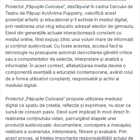
Proiectul „Păpușile Curioase”, desfășurat în cadrul Cercului de
Teatru de Păpuși ActAnima Puppetry, valorifică acest
potențial artistic și educațional și îl extinde în mediul digital,
prin realizarea unui vlog educativ adresat elevilor de gimnaziu.
Elevii din generațiile actuale interacționează constant cu
mediul online, fiind expuși zilnic unui volum mare de informații
și conținut audiovizual. Cu toate acestea, accesul facil la
tehnologie nu presupune automat dezvoltarea gândirii critice
sau a competențelor de selecție, interpretare și analiză a
informației. În acest context, alfabetizarea media devine o
componentă esențială a educației contemporane, având rolul
de a forma utilizatori conștienți, responsabili și activi ai
mediului digital.
Proiectul „Păpușile Curioase” propune utilizarea mediului
digital ca spațiu de creație, reflecție și exprimare, nu doar ca
sursă de consum pasiv. Elevii sunt implicați în mod direct în
realizarea conținutului video, parcurgând etapele unei
producții audiovizuale: documentare, concepere a mesajului,
realizare a scenariului, interpretare, filmare și evaluare. Prin
acest proces, ei înțeleg importanța responsabilității actului de