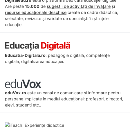
Digitaledu.ro
este o platformă dedicată educației digitale.
Are peste
15.000
de
sugestii de activități de învățare
și
resurse educaționale deschise
create de cadre didactice,
selectate, revizuite și validate de specialiști în științele
educației.
Educatia-Digitala.ro
: pedagogie digitală, competențe
digitale, digitalizarea educației.
eduVox.ro
este un canal de comunicare și informare pentru
persoane implicate în mediul educațional: profesori, directori,
elevi, studenți etc..