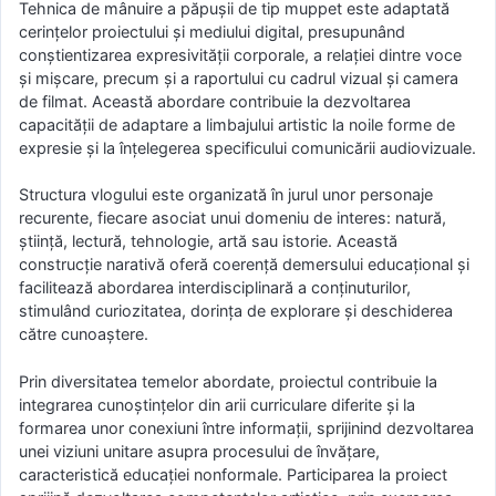
Tehnica de mânuire a păpușii de tip muppet este adaptată
cerințelor proiectului și mediului digital, presupunând
conștientizarea expresivității corporale, a relației dintre voce
și mișcare, precum și a raportului cu cadrul vizual și camera
de filmat. Această abordare contribuie la dezvoltarea
capacității de adaptare a limbajului artistic la noile forme de
expresie și la înțelegerea specificului comunicării audiovizuale.
Structura vlogului este organizată în jurul unor personaje
recurente, fiecare asociat unui domeniu de interes: natură,
știință, lectură, tehnologie, artă sau istorie. Această
construcție narativă oferă coerență demersului educațional și
facilitează abordarea interdisciplinară a conținuturilor,
stimulând curiozitatea, dorința de explorare și deschiderea
către cunoaștere.
Prin diversitatea temelor abordate, proiectul contribuie la
integrarea cunoștințelor din arii curriculare diferite și la
formarea unor conexiuni între informații, sprijinind dezvoltarea
unei viziuni unitare asupra procesului de învățare,
caracteristică educației nonformale. Participarea la proiect