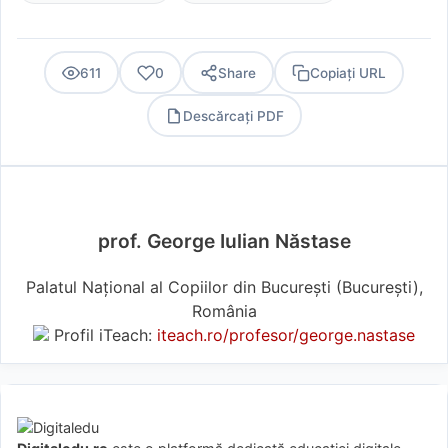
611
0
Share
Copiați URL
Descărcați PDF
PDF
prof. George Iulian Năstase
Palatul Național al Copiilor din București (Bucureşti),
România
Profil iTeach:
iteach.ro/profesor/george.nastase