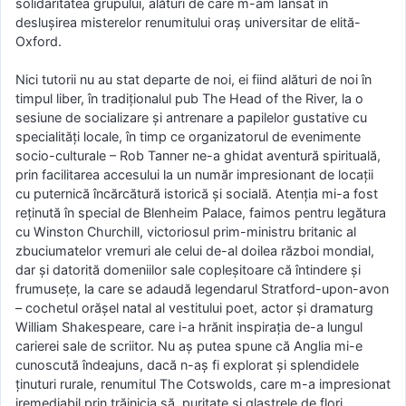
solidaritatea grupului, alături de care m-am lansat în
deslușirea misterelor renumitului oraș universitar de elită-
Oxford.
Nici tutorii nu au stat departe de noi, ei fiind alături de noi în
timpul liber, în tradiționalul pub The Head of the River, la o
sesiune de socializare și antrenare a papilelor gustative cu
specialități locale, în timp ce organizatorul de evenimente
socio-culturale – Rob Tanner ne-a ghidat aventură spirituală,
prin facilitarea accesului la un număr impresionant de locații
cu puternică încărcătură istorică și socială. Atenția mi-a fost
reținută în special de Blenheim Palace, faimos pentru legătura
cu Winston Churchill, victoriosul prim-ministru britanic al
zbuciumatelor vremuri ale celui de-al doilea război mondial,
dar și datorită domeniilor sale copleșitoare că întindere și
frumusețe, la care se adaudă legendarul Stratford-upon-avon
– cochetul orășel natal al vestitului poet, actor și dramaturg
William Shakespeare, care i-a hrănit inspirația de-a lungul
carierei sale de scriitor. Nu aș putea spune că Anglia mi-e
cunoscută îndeajuns, dacă n-aș fi explorat și splendidele
ținuturi rurale, renumitul The Cotswolds, care m-a impresionat
iremediabil prin trăinicia să, puritate și glastrele de flori