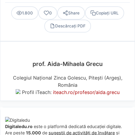
1.800
0
Share
Copiați URL
Descărcați PDF
PDF
prof. Aida-Mihaela Grecu
Colegiul Național Zinca Golescu, Pitești (Argeş),
România
Profil iTeach:
iteach.ro/profesor/aida.grecu
Digitaledu.ro
este o platformă dedicată educației digitale.
Are peste
15.000
de
sugestii de activități de învățare
și