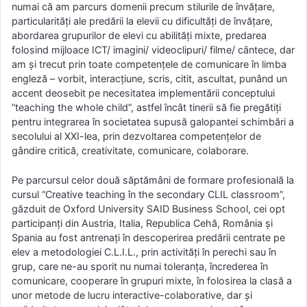
numai că am parcurs domenii precum stilurile de învățare,
particularități ale predării la elevii cu dificultăți de învățare,
abordarea grupurilor de elevi cu abilități mixte, predarea
folosind mijloace ICT/ imagini/ videoclipuri/ filme/ cântece, dar
am și trecut prin toate competențele de comunicare în limba
engleză – vorbit, interacțiune, scris, citit, ascultat, punând un
accent deosebit pe necesitatea implementării conceptului
”teaching the whole child”, astfel încât tinerii să fie pregătiți
pentru integrarea în societatea supusă galopantei schimbări a
secolului al XXI-lea, prin dezvoltarea competențelor de
gândire critică, creativitate, comunicare, colaborare.
Pe parcursul celor două săptămâni de formare profesională la
cursul “Creative teaching în the secondary CLIL classroom”,
găzduit de Oxford University SAID Business School, cei opt
participanți din Austria, Italia, Republica Cehă, România și
Spania au fost antrenați în descoperirea predării centrate pe
elev a metodologiei C.L.I.L., prin activități în perechi sau în
grup, care ne-au sporit nu numai toleranța, încrederea în
comunicare, cooperare în grupuri mixte, în folosirea la clasă a
unor metode de lucru interactive-colaborative, dar și