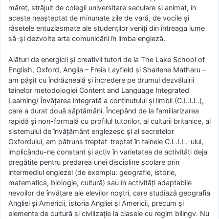
măreț, străjuit de colegii universitare seculare și animat, în
aceste neașteptat de minunate zile de vară, de vocile și
râsetele entuziasmate ale studenților veniți din întreaga lume
să-și dezvolte arta comunicării în limba engleză.
Alături de energicii și creativii tutori de la The Lake School of
English, Oxford, Anglia – Freia Layfield și Sharlene Matharu –
am pășit cu îndrăzneală și încredere pe drumul dezvăluirii
tainelor metodologiei Content and Language Integrated
Learning/ Învățarea integrată a conținutului și limbii (C.L.I.L.),
care a durat două săptămâni. Începând de la familiarizarea
rapidă și non-formală cu profilul tutorilor, al culturii britanice, al
sistemului de învățământ englezesc și al secretelor
Oxfordului, am pătruns treptat-treptat în tainele C.L.I.L.-ului,
implicându-ne constant și activ în varietatea de activități deja
pregătite pentru predarea unei discipline școlare prin
intermediul englezei (de exemplu: geografie, istorie,
matematica, biologie, cultură) sau în activități adaptabile
nevoilor de învățare ale elevilor noștri, care studiază geografia
Angliei şi Americii, istoria Angliei şi Americii, precum și
elemente de cultură și civilizație la clasele cu regim bilingv. Nu