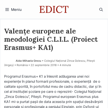
Sari
la
Meniu
conținut
Valențe europene ale
meodologiei C.L.I.L. (Proiect
Erasmus+ KA1)
Aida-Mihaela Grecu
• Colegiul Național Zinca Golescu, Pitești
(Argeş) • România
22 septembrie 2018
• 4 minute
Programul Erasmus+ K1 a înlesnit adăugarea unei noi
experiențe în planul formarii profesionale, o experiență de o
calitate sporită, în portofoliul meu de cadru didactic, dar și în
cel al instituției școlare pe care o reprezint- Colegiul Național
„Zinca Golescu”, Pitești. Programul european Erasmus plus
KA1 mi-a purtat pașii de data aceasta prin spațiul desăvârșirii
personale și profesionale a geniului Einstein, prin Oxford-ul