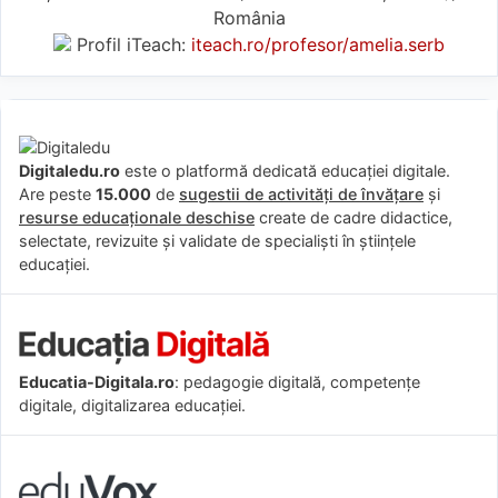
România
Profil iTeach:
iteach.ro/profesor/amelia.serb
Digitaledu.ro
este o platformă dedicată educației digitale.
Are peste
15.000
de
sugestii de activități de învățare
și
resurse educaționale deschise
create de cadre didactice,
selectate, revizuite și validate de specialiști în științele
educației.
Educatia-Digitala.ro
: pedagogie digitală, competențe
digitale, digitalizarea educației.