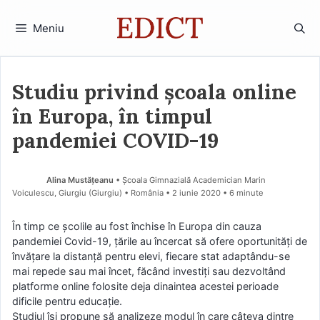
Sari
la
Meniu
conținut
Studiu privind școala online
în Europa, în timpul
pandemiei COVID-19
Alina Mustățeanu
• Școala Gimnazială Academician Marin
Voiculescu, Giurgiu (Giurgiu) • România
2 iunie 2020
• 6 minute
În timp ce școlile au fost închise în Europa din cauza
pandemiei Covid-19, țările au încercat să ofere oportunități de
învățare la distanță pentru elevi, fiecare stat adaptându-se
mai repede sau mai încet, făcând investiți sau dezvoltând
platforme online folosite deja dinaintea acestei perioade
dificile pentru educație.
Studiul își propune să analizeze modul în care câteva dintre