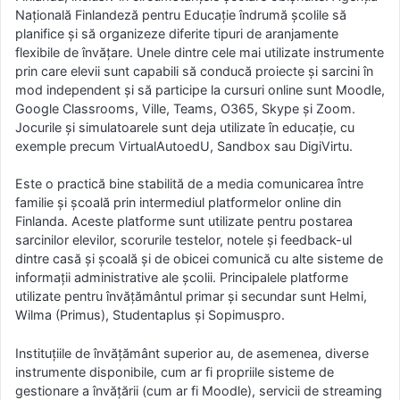
Națională Finlandeză pentru Educație îndrumă școlile să
planifice și să organizeze diferite tipuri de aranjamente
flexibile de învățare. Unele dintre cele mai utilizate instrumente
prin care elevii sunt capabili să conducă proiecte și sarcini în
mod independent și să participe la cursuri online sunt Moodle,
Google Classrooms, Ville, Teams, O365, Skype și Zoom.
Jocurile și simulatoarele sunt deja utilizate în educație, cu
exemple precum VirtualAutoedU, Sandbox sau DigiVirtu.
Este o practică bine stabilită de a media comunicarea între
familie și școală prin intermediul platformelor online din
Finlanda. Aceste platforme sunt utilizate pentru postarea
sarcinilor elevilor, scorurile testelor, notele și feedback-ul
dintre casă și școală și de obicei comunică cu alte sisteme de
informații administrative ale școlii. Principalele platforme
utilizate pentru învățământul primar și secundar sunt Helmi,
Wilma (Primus), Studentaplus și Sopimuspro.
Instituțiile de învățământ superior au, de asemenea, diverse
instrumente disponibile, cum ar fi propriile sisteme de
gestionare a învățării (cum ar fi Moodle), servicii de streaming