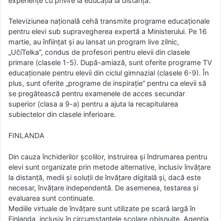
experiențe cu privire la educația la distanță.
Televiziunea națională cehă transmite programe educaționale
pentru elevi sub supravegherea expertă a Ministerului. Pe 16
martie, au înființat și au lansat un program live zilnic,
„UčíTelka”, condus de profesori pentru elevii din clasele
primare (clasele 1-5). După-amiază, sunt oferite programe TV
educaționale pentru elevii din ciclul gimnazial (clasele 6-9). În
plus, sunt oferite „programe de inspirație” pentru ca elevii să
se pregătească pentru examenele de acces secundar
superior (clasa a 9-a) pentru a ajuta la recapitularea
subiectelor din clasele inferioare.
FINLANDA
Din cauza închiderilor școlilor, instruirea și îndrumarea pentru
elevi sunt organizate prin metode alternative, inclusiv învățare
la distanță, medii și soluții de învățare digitală și, dacă este
necesar, învățare independentă. De asemenea, testarea și
evaluarea sunt continuate.
Mediile virtuale de învățare sunt utilizate pe scară largă în
Finlanda, inclusiv în circumstanțele școlare obișnuite. Agenția