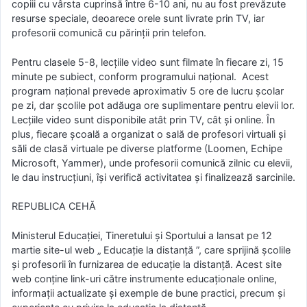
copiii cu vârsta cuprinsă între 6-10 ani, nu au fost prevăzute
resurse speciale, deoarece orele sunt livrate prin TV, iar
profesorii comunică cu părinții prin telefon.
Pentru clasele 5-8, lecțiile video sunt filmate în fiecare zi, 15
minute pe subiect, conform programului național. Acest
program național prevede aproximativ 5 ore de lucru școlar
pe zi, dar școlile pot adăuga ore suplimentare pentru elevii lor.
Lecțiile video sunt disponibile atât prin TV, cât și online. În
plus, fiecare școală a organizat o sală de profesori virtuali și
săli de clasă virtuale pe diverse platforme (Loomen, Echipe
Microsoft, Yammer), unde profesorii comunică zilnic cu elevii,
le dau instrucțiuni, își verifică activitatea și finalizează sarcinile.
REPUBLICA CEHĂ
Ministerul Educației, Tineretului și Sportului a lansat pe 12
martie site-ul web „ Educație la distanță ”, care sprijină școlile
și profesorii în furnizarea de educație la distanță. Acest site
web conține link-uri către instrumente educaționale online,
informații actualizate și exemple de bune practici, precum și