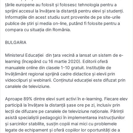
țările europene au folosit și folosesc tehnologia pentru a
sprijini accesul la învățare la distanță pentru elevi și studenți.
Informațiile din acest studiu sunt provenite de pe site-urile
publice de știri și media on-line, putând fi folosite pentru a
compara cu situația din România.
BULGARIA
Ministerul Educației din țara vecină a lansat un sistem de e-
learning (începând cu 16 martie 2020). Editorii oferă
manualele online din clasele 1-10 gratuit. Instituțiile de
învățământ regional sprijină cadre didactice și elevii prin
videoclipuri și webinarii. Conținutul educației este difuzat prin
canalele de televiziune.
Aproape 89% dintre elevi sunt activi în e-learning. Fiecare elev
participă la învățare la distanță șase ore pe zi, inclusiv prin
lecții de difuzare pe canalele de televiziune naționale. Părinții
asistă specialiștii pedagogici în implementarea instrucțiunilor
și sarcinilor stabilite, susțin copiii mai mici cu problemele
legate de echipament și oferă copiilor lor oportunități de a