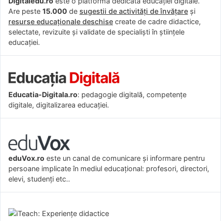
Digitaledu.ro
este o platformă dedicată educației digitale.
Are peste
15.000
de
sugestii de activități de învățare
și
resurse educaționale deschise
create de cadre didactice,
selectate, revizuite și validate de specialiști în științele
educației.
Educatia-Digitala.ro
: pedagogie digitală, competențe
digitale, digitalizarea educației.
eduVox.ro
este un canal de comunicare și informare pentru
persoane implicate în mediul educațional: profesori, directori,
elevi, studenți etc..