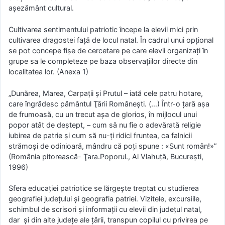
aşezământ cultural.
Cultivarea sentimentului patriotic începe la elevii mici prin
cultivarea dragostei faţă de locul natal. În cadrul unui opțional
se pot concepe fișe de cercetare pe care elevii organizați în
grupe sa le completeze pe baza observațiilor directe din
localitatea lor. (Anexa 1)
„Dunărea, Marea, Carpaţii şi Prutul – iată cele patru hotare,
care îngrădesc pământul Ţării Româneşti. (…) Într-o ţară aşa
de frumoasă, cu un trecut aşa de glorios, în mijlocul unui
popor atât de deştept, – cum să nu fie o adevărată religie
iubirea de patrie şi cum să nu-ţi ridici fruntea, ca falnicii
strămoşi de odinioară, mândru că poţi spune : «Sunt român!»”
(România pitorească- Ţara.Poporul., Al Vlahuţă, Bucureşti,
1996)
Sfera educaţiei patriotice se lărgeşte treptat cu studierea
geografiei judeţului şi geografia patriei. Vizitele, excursiile,
schimbul de scrisori și informaţii cu elevii din județul natal,
dar și din alte judeţe ale ţării, transpun copilul cu privirea pe