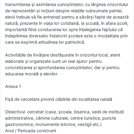
transmiterea şi asimilarea cunoştinţelor, cu lărgirea orizontului
de reprezentări şi noţiuni despre relaţiile subsumate patriei,
elevii trebuie să fie antrenaţi pentru a săvârşi fapte de această
natură, prezente în viaţa lor cotidiană, la şcoală, în afara şcolii,
importantă fiind conducerea lor spre înţelegerea faptului că
îndeplinirea diverselor îndatoriri şcolare este o modalitate prin
care se exprimă atitudinea lor patriotică.
Activităţile de învăţare desfăşurate în orizontul local, atent
elaborate şi organizate sunt un real ajutor pentru
concretizarea şi aprofundarea cunoştinţelor, dar şi pentru
educarea morală a elevilor.
Anexa 1
Fișă de cercetare privind clădirile din localitatea natală
Obiectivul cercetat (case, școala, biserica, sedii de instituții
administrative, cămine culturale, centre turistice, puncte
gastronomice, monumente istorice, vestigii etc.)
Anul / Perioada construirii