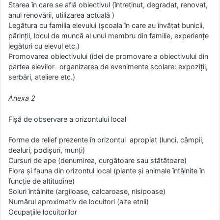
Starea în care se află obiectivul (întreținut, degradat, renovat,
anul renovării, utilizarea actuală )
Legătura cu familia elevului (școala în care au învățat bunicii,
părinții, locul de muncă al unui membru din familie, experiențe
legături cu elevul etc.)
Promovarea obiectivului (idei de promovare a obiectivului din
partea elevilor- organizarea de evenimente școlare: expoziții,
serbări, ateliere etc.)
Anexa 2
Fișă de observare a orizontului local
Forme de relief prezente în orizontul apropiat (lunci, câmpii,
dealuri, podișuri, munți)
Cursuri de ape (denumirea, curgătoare sau stătătoare)
Flora și fauna din orizontul local (plante și animale întâlnite în
funcție de altitudine)
Soluri întâlnite (argiloase, calcaroase, nisipoase)
Numărul aproximativ de locuitori (alte etnii)
Ocupațiile locuitorilor