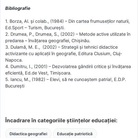
Bibliografie
1. Borza, Al. şi colab., (1984) – Din cartea frumuseţilor naturii,
Ed.Sport – Turism, Bucureşti.
2. Drumea, P., Drumea, S., (2002) – Metode active utilizate în
predarea – învăţarea geografiei, Chişinău.
3. Dulamă, M. E., (2002) – Strategii şi tehnici didactice
activizante cu aplicaţii în geografie, Editura Clusium, Cluj-
Napoca.
4. Dumitru, I., (2001) – Dezvolatrea gândirii critice şi învăţarea
eficientă, Ed.de Vest, Timişoara.
5. Iancu, M., (1982) – Elevi, să ne cunoaştem patria!, E.D.P.
Bucureşti
Încadrare în categoriile științelor educației:
Didactica geografiei
Educație patriotică