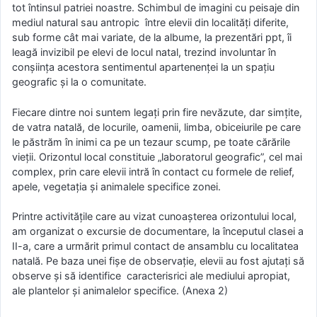
tot întinsul patriei noastre. Schimbul de imagini cu peisaje din
mediul natural sau antropic între elevii din localități diferite,
sub forme cât mai variate, de la albume, la prezentări ppt, îi
leagă invizibil pe elevi de locul natal, trezind involuntar în
conșiința acestora sentimentul apartenenței la un spațiu
geografic și la o comunitate.
Fiecare dintre noi suntem legaţi prin fire nevăzute, dar simţite,
de vatra natală, de locurile, oamenii, limba, obiceiurile pe care
le păstrăm în inimi ca pe un tezaur scump, pe toate cărările
vieţii. Orizontul local constituie „laboratorul geografic”, cel mai
complex, prin care elevii intră în contact cu formele de relief,
apele, vegetaţia şi animalele specifice zonei.
Printre activităţile care au vizat cunoaşterea orizontului local,
am organizat o excursie de documentare, la începutul clasei a
II-a, care a urmărit primul contact de ansamblu cu localitatea
natală. Pe baza unei fişe de observaţie, elevii au fost ajutaţi să
observe şi să identifice caracterisrici ale mediului apropiat,
ale plantelor şi animalelor specifice. (Anexa 2)