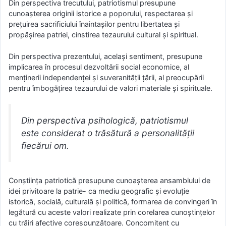
Din perspectiva trecutului, patriotismul presupune
cunoaşterea originii istorice a poporului, respectarea şi
preţuirea sacrificiului înaintaşilor pentru libertatea şi
propăşirea patriei, cinstirea tezaurului cultural şi spiritual.
Din perspectiva prezentului, acelaşi sentiment, presupune
implicarea în procesul dezvoltării social economice, al
menţinerii independenţei şi suveranităţii ţării, al preocupării
pentru îmbogăţirea tezaurului de valori materiale şi spirituale.
Din perspectiva psihologică, patriotismul
este considerat o trăsătură a personalităţii
fiecărui om.
Conştiinţa patriotică presupune cunoaşterea ansamblului de
idei privitoare la patrie- ca mediu geografic şi evoluţie
istorică, socială, culturală şi politică, formarea de convingeri în
legătură cu aceste valori realizate prin corelarea cunoştinţelor
cu trăiri afective corespunzătoare. Concomitent cu