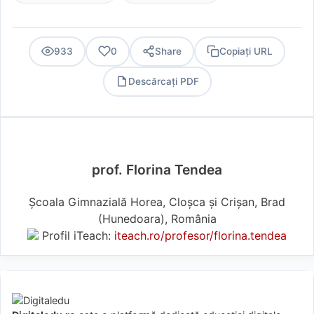
933
0
Share
Copiați URL
Descărcați PDF
PDF
prof. Florina Tendea
Școala Gimnazială Horea, Cloșca și Crișan, Brad
(Hunedoara), România
Profil iTeach:
iteach.ro/profesor/florina.tendea