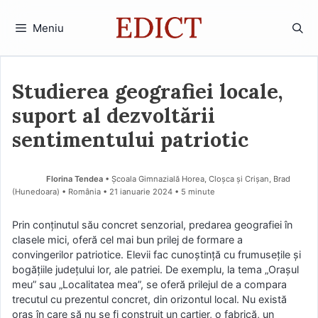
Sari
la
Meniu
conținut
Studierea geografiei locale,
suport al dezvoltării
sentimentului patriotic
Florina Tendea
• Școala Gimnazială Horea, Cloșca și Crișan, Brad
(Hunedoara) • România
21 ianuarie 2024
• 5 minute
Prin conținutul său concret senzorial, predarea geografiei în
clasele mici, oferă cel mai bun prilej de formare a
convingerilor patriotice. Elevii fac cunoştinţă cu frumuseţile şi
bogăţiile judeţului lor, ale patriei. De exemplu, la tema „Oraşul
meu” sau „Localitatea mea”, se oferă prilejul de a compara
trecutul cu prezentul concret, din orizontul local. Nu există
oraş în care să nu se fi construit un cartier, o fabrică, un