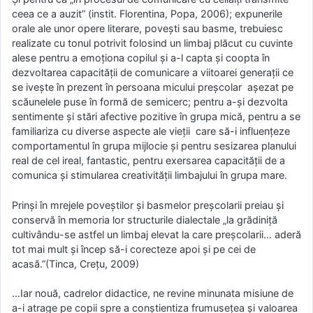
ceea ce a auzit” (instit. Florentina, Popa, 2006); expunerile
orale ale unor opere literare, povești sau basme, trebuiesc
realizate cu tonul potrivit folosind un limbaj plăcut cu cuvinte
alese pentru a emoționa copilul și a-l capta și coopta în
dezvoltarea capacității de comunicare a viitoarei generații ce
se ivește în prezent în persoana micului preșcolar așezat pe
scăunelele puse în formă de semicerc; pentru a-și dezvolta
sentimente și stări afective pozitive în grupa mică, pentru a se
familiariza cu diverse aspecte ale vieții care să-i influențeze
comportamentul în grupa mijlocie și pentru sesizarea planului
real de cel ireal, fantastic, pentru exersarea capacității de a
comunica și stimularea creativității limbajului în grupa mare.
Prinși în mrejele poveștilor și basmelor preșcolarii preiau și
conservă în memoria lor structurile dialectale „la grădiniță
cultivându-se astfel un limbaj elevat la care preșcolarii… aderă
tot mai mult și încep să-i corecteze apoi și pe cei de
acasă.”(Tinca, Crețu, 2009)
…Iar nouă, cadrelor didactice, ne revine minunata misiune de
a-i atrage pe copii spre a conștientiza frumusețea și valoarea