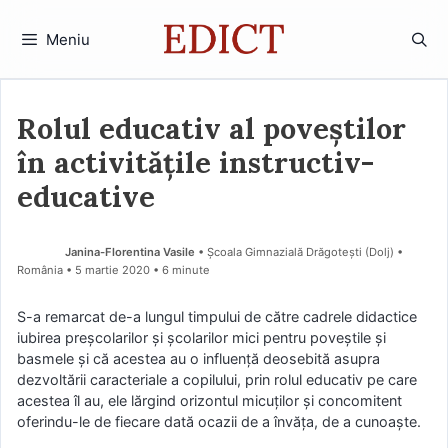
Sari
la
Meniu
conținut
Rolul educativ al poveștilor
în activitățile instructiv-
educative
Janina-Florentina Vasile
• Școala Gimnazială Drăgotești (Dolj) •
România
5 martie 2020
• 6 minute
S-a remarcat de-a lungul timpului de către cadrele didactice
iubirea preșcolarilor și școlarilor mici pentru poveștile și
basmele și că acestea au o influență deosebită asupra
dezvoltării caracteriale a copilului, prin rolul educativ pe care
acestea îl au, ele lărgind orizontul micuților și concomitent
oferindu-le de fiecare dată ocazii de a învăța, de a cunoaște.