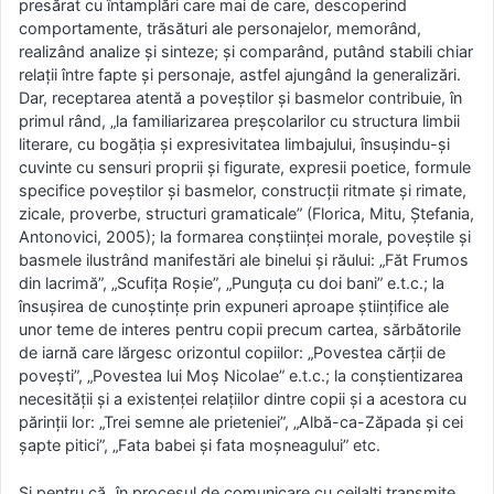
presărat cu întamplări care mai de care, descoperind
comportamente, trăsături ale personajelor, memorând,
realizând analize și sinteze; și comparând, putând stabili chiar
relații între fapte și personaje, astfel ajungând la generalizări.
Dar, receptarea atentă a poveștilor și basmelor contribuie, în
primul rând, „la familiarizarea preșcolarilor cu structura limbii
literare, cu bogăția și expresivitatea limbajului, însușindu-și
cuvinte cu sensuri proprii și figurate, expresii poetice, formule
specifice poveștilor și basmelor, construcții ritmate și rimate,
zicale, proverbe, structuri gramaticale” (Florica, Mitu, Ștefania,
Antonovici, 2005); la formarea conștiinței morale, poveștile și
basmele ilustrând manifestări ale binelui și răului: „Făt Frumos
din lacrimă”, „Scufița Roșie”, „Punguța cu doi bani” e.t.c.; la
însușirea de cunoștințe prin expuneri aproape științifice ale
unor teme de interes pentru copii precum cartea, sărbătorile
de iarnă care lărgesc orizontul copiilor: „Povestea cărții de
povești”, „Povestea lui Moș Nicolae” e.t.c.; la conștientizarea
necesității și a existenței relațiilor dintre copii și a acestora cu
părinții lor: „Trei semne ale prieteniei”, „Albă-ca-Zăpada și cei
șapte pitici”, „Fata babei și fata moșneagului” etc.
Și pentru că „în procesul de comunicare cu ceilalți transmite