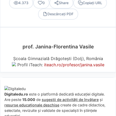
4.373
0
Share
Copiați URL
Descărcați PDF
PDF
prof. Janina-Florentina Vasile
Școala Gimnazială Drăgotești (Dolj), România
Profil iTeach:
iteach.ro/profesor/janina.vasile
Digitaledu.ro
este o platformă dedicată educației digitale.
Are peste
15.000
de
sugestii de activități de învățare
și
resurse educaționale deschise
create de cadre didactice,
selectate, revizuite și validate de specialiști în științele
educației.