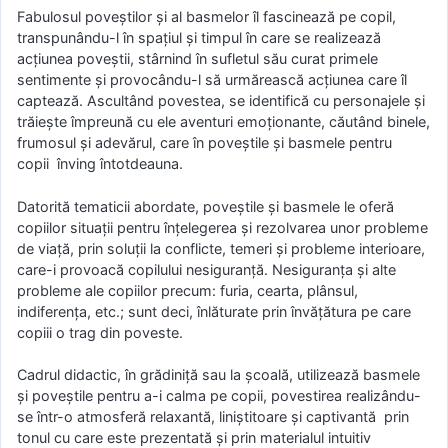
Fabulosul poveștilor și al basmelor îl fascinează pe copil,
transpunându-l în spațiul și timpul în care se realizează
acțiunea poveștii, stârnind în sufletul său curat primele
sentimente și provocându-l să urmărească acțiunea care îl
captează. Ascultând povestea, se identifică cu personajele și
trăiește împreună cu ele aventuri emoționante, căutând binele,
frumosul și adevărul, care în poveștile și basmele pentru
copii înving întotdeauna.
Datorită tematicii abordate, poveștile și basmele le oferă
copiilor situații pentru înțelegerea și rezolvarea unor probleme
de viață, prin soluții la conflicte, temeri și probleme interioare,
care-i provoacă copilului nesiguranță. Nesiguranța și alte
probleme ale copiilor precum: furia, cearta, plânsul,
indiferența, etc.; sunt deci, înlăturate prin învățătura pe care
copiii o trag din poveste.
Cadrul didactic, în grădiniță sau la școală, utilizează basmele
și poveștile pentru a-i calma pe copii, povestirea realizându-
se într-o atmosferă relaxantă, liniștitoare și captivantă prin
tonul cu care este prezentată și prin materialul intuitiv