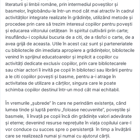
literaturii și limbii române, prin intermediul poveștilor și
basmelor, înglobându-le într-un mod cât mai atractiv în cadrul
activităților integrate realizate în grădinițe, utilizând metode și
procedee prin care să trezim interesul copiilor pentru povești
și educarea viitorului cetățean în spiritul cultivării prin carte;
insuflându-i copilului bucuria de a citi, de a răsfoi o carte, de a
avea grijă de aceasta. Utile în acest caz sunt și parteneriatele
cu bibliotecile din imediata apropiere a grădinițelor, bibliotecile
venind în sprijinul educatoarelor și implicit a copiilor cu
activități dedicate exclusiv copiilor, prin care bibliotecarele
sau chiar actori îi invită pe copii în biblioteci sau librării pentru
a le citi copiilor povești și basme, pentru a-i atrage în
activitatea de utilizare a cărților, singura care le poate
schimba copiilor destinul într-un mod cât mai echitabil.
În vremurile „șubrede” în care ne perindăm existența, când
lumea tinde și luptă pentru „foloase necuvenite”, poveștile și
basmele, îi învață pe copii încă din grădinițe valori adevărate
și eterne; devenind resurse neprețuite în viața copilului care-l
vor conduce cu succes spre o persistență în timp a învățării
care se realizează numai și numai cu ajutorul cărții.