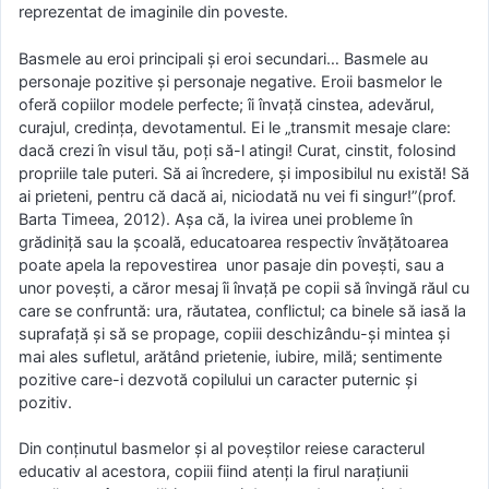
reprezentat de imaginile din poveste.
Basmele au eroi principali și eroi secundari… Basmele au
personaje pozitive și personaje negative. Eroii basmelor le
oferă copiilor modele perfecte; îi învață cinstea, adevărul,
curajul, credința, devotamentul. Ei le „transmit mesaje clare:
dacă crezi în visul tău, poți să-l atingi! Curat, cinstit, folosind
propriile tale puteri. Să ai încredere, și imposibilul nu există! Să
ai prieteni, pentru că dacă ai, niciodată nu vei fi singur!”(prof.
Barta Timeea, 2012). Așa că, la ivirea unei probleme în
grădiniță sau la școală, educatoarea respectiv învățătoarea
poate apela la repovestirea unor pasaje din povești, sau a
unor povești, a căror mesaj îi învață pe copii să învingă răul cu
care se confruntă: ura, răutatea, conflictul; ca binele să iasă la
suprafață și să se propage, copiii deschizându-și mintea și
mai ales sufletul, arătând prietenie, iubire, milă; sentimente
pozitive care-i dezvotă copilului un caracter puternic și
pozitiv.
Din conținutul basmelor și al poveștilor reiese caracterul
educativ al acestora, copiii fiind atenți la firul narațiunii