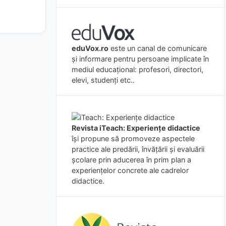
eduVox.ro
este un canal de comunicare
și informare pentru persoane implicate în
mediul educațional: profesori, directori,
elevi, studenți etc..
Revista iTeach: Experienţe didactice
îşi propune să promoveze aspectele
practice ale predării, învăţării şi evaluării
şcolare prin aducerea în prim plan a
experienţelor concrete ale cadrelor
didactice.