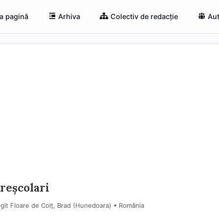
a pagină
Arhiva
Colectiv de redacție
Aut
reșcolari
git Floare de Colț, Brad (Hunedoara) • România