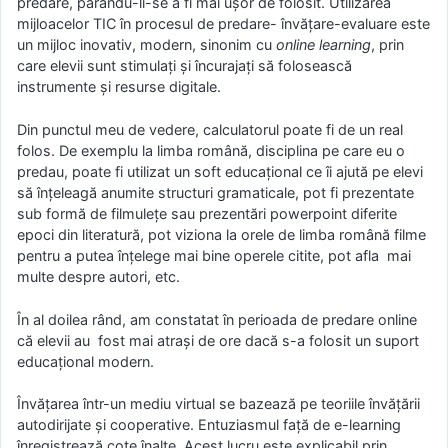
predare, părându-li-se a fi mai ușor de folosit. Utilizarea
mijloacelor TIC în procesul de predare- învățare-evaluare este
un mijloc inovativ, modern, sinonim cu
online learning
, prin
care elevii sunt stimulați și încurajați să folosească
instrumente și resurse digitale.
Din punctul meu de vedere, calculatorul poate fi de un real
folos. De exemplu la limba română, disciplina pe care eu o
predau, poate fi utilizat un soft educațional ce îi ajută pe elevi
să înțeleagă anumite structuri gramaticale, pot fi prezentate
sub formă de filmulețe sau prezentări powerpoint diferite
epoci din literatură, pot viziona la orele de limba română filme
pentru a putea înțelege mai bine operele citite, pot afla mai
multe despre autori, etc.
În al doilea rând, am constatat în perioada de predare online
că elevii au fost mai atrași de ore dacă s-a folosit un suport
educațional modern.
Învăţarea într-un mediu virtual se bazează pe teoriile învăţării
autodirijate şi cooperative. Entuziasmul faţă de e-learning
înregistrează cote înalte. Acest lucru este explicabil prin