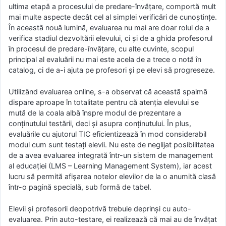
ultima etapă a procesului de predare-învăţare, comportă mult
mai multe aspecte decât cel al simplei verificări de cunoştinţe.
În această nouă lumină, evaluarea nu mai are doar rolul de a
verifica stadiul dezvoltării elevului, ci şi de a ghida profesorul
în procesul de predare-învăţare, cu alte cuvinte, scopul
principal al evaluării nu mai este acela de a trece o notă în
catalog, ci de a-i ajuta pe profesori şi pe elevi să progreseze.
Utilizând evaluarea online, s-a observat că această spaimă
dispare aproape în totalitate pentru că atenţia elevului se
mută de la coala albă înspre modul de prezentare a
conţinutului testării, deci şi asupra conţinutului. În plus,
evaluările cu ajutorul TIC eficientizează în mod considerabil
modul cum sunt testaţi elevii. Nu este de neglijat posibilitatea
de a avea evaluarea integrată într-un sistem de management
al educaţiei (LMS – Learning Management System), iar acest
lucru să permită afişarea notelor elevilor de la o anumită clasă
într-o pagină specială, sub formă de tabel.
Elevii şi profesorii deopotrivă trebuie deprinşi cu auto-
evaluarea. Prin auto-testare, ei realizează că mai au de învăţat