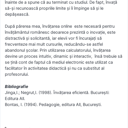
înainte de a spune că au terminat cu studiul. De fapt, învaţă
să-şi recunoască propriile limite şi îi împinge să şi le
depăşească.
După părerea mea, învățarea online este necesară pentru
învățământul românesc deoarece prezintă o inovație, este
distractivă și solicitantă, iar elevii vor fi încurajați să
frecventeze mai mult cursurile, reducându-se astfel
abandonul școlar. Prin utilizarea calculatorului, învățarea
devine un proces intuitiv, dinamic și interactiv, însă trebuie să
se țină cont de faptul că mediul electronic este utilizat ca
facilitator în activitatea didactică și nu ca substitut al
profesorului.
Bibliografie
Jinga,I.; Negrut,I. (1998). Învăţarea eficientă. Bucureşti:
Editura All.
Bontas, I. (1994). Pedagogie, editura All, București.