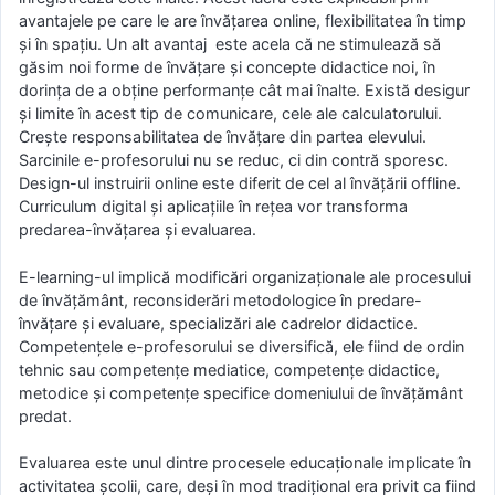
avantajele pe care le are învăţarea online, flexibilitatea în timp
şi în spaţiu. Un alt avantaj este acela că ne stimulează să
găsim noi forme de învăţare şi concepte didactice noi, în
dorinţa de a obţine performanţe cât mai înalte. Există desigur
şi limite în acest tip de comunicare, cele ale calculatorului.
Creşte responsabilitatea de învăţare din partea elevului.
Sarcinile e-profesorului nu se reduc, ci din contră sporesc.
Design-ul instruirii online este diferit de cel al învăţării offline.
Curriculum digital şi aplicaţiile în reţea vor transforma
predarea-învăţarea şi evaluarea.
E-learning-ul implică modificări organizaţionale ale procesului
de învăţământ, reconsiderări metodologice în predare-
învăţare şi evaluare, specializări ale cadrelor didactice.
Competenţele e-profesorului se diversifică, ele fiind de ordin
tehnic sau competenţe mediatice, competenţe didactice,
metodice şi competenţe specifice domeniului de învăţământ
predat.
Evaluarea este unul dintre procesele educaţionale implicate în
activitatea şcolii, care, deşi în mod tradiţional era privit ca fiind