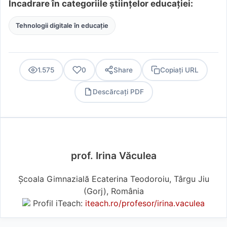
Încadrare în categoriile științelor educației:
Tehnologii digitale în educație
1.575
0
Share
Copiați URL
Descărcați PDF
PDF
prof. Irina Văculea
Școala Gimnazială Ecaterina Teodoroiu, Târgu Jiu
(Gorj), România
Profil iTeach:
iteach.ro/profesor/irina.vaculea