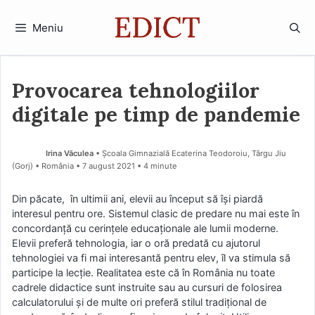
Sari
la
Meniu
conținut
Provocarea tehnologiilor
digitale pe timp de pandemie
Irina Văculea
• Școala Gimnazială Ecaterina Teodoroiu, Târgu Jiu
(Gorj) • România
7 august 2021
• 4 minute
Din păcate, în ultimii ani, elevii au început să își piardă
interesul pentru ore. Sistemul clasic de predare nu mai este în
concordanță cu cerințele educaționale ale lumii moderne.
Elevii preferă tehnologia, iar o oră predată cu ajutorul
tehnologiei va fi mai interesantă pentru elev, îl va stimula să
participe la lecție. Realitatea este că în România nu toate
cadrele didactice sunt instruite sau au cursuri de folosirea
calculatorului și de multe ori preferă stilul tradițional de