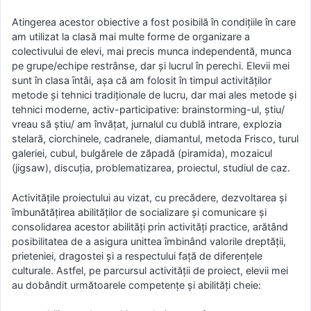
Atingerea acestor obiective a fost posibilă în condiţiile în care
am utilizat la clasă mai multe forme de organizare a
colectivului de elevi, mai precis munca independentă, munca
pe grupe/echipe restrânse, dar şi lucrul în perechi. Elevii mei
sunt în clasa ȋntâi, aşa că am folosit în timpul activităţilor
metode şi tehnici tradiţionale de lucru, dar mai ales metode şi
tehnici moderne, activ-participative: brainstorming-ul, ştiu/
vreau să ştiu/ am învăţat, jurnalul cu dublă intrare, explozia
stelară, ciorchinele, cadranele, diamantul, metoda Frisco, turul
galeriei, cubul, bulgărele de zăpadă (piramida), mozaicul
(jigsaw), discuţia, problematizarea, proiectul, studiul de caz.
Activitățile proiectului au vizat, cu precădere, dezvoltarea şi
ȋmbunătăţirea abilităților de socializare și comunicare și
consolidarea acestor abilități prin activități practice, arătând
posibilitatea de a asigura unittea ȋmbinând valorile dreptăţii,
prieteniei, dragostei şi a respectului faţă de diferenţele
culturale. Astfel, pe parcursul activităţii de proiect, elevii mei
au dobândit următoarele competenţe şi abilităţi cheie: