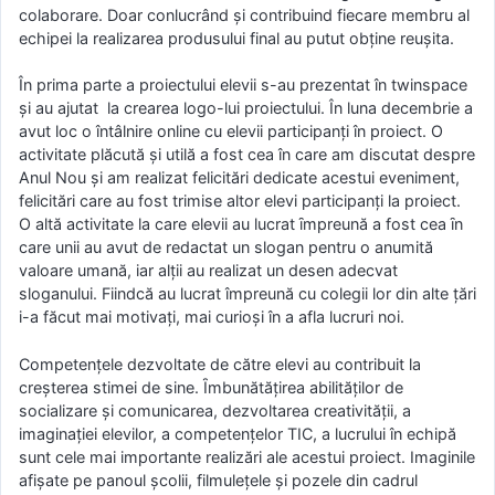
colaborare. Doar conlucrând şi contribuind fiecare membru al
echipei la realizarea produsului final au putut obţine reuşita.
În prima parte a proiectului elevii s-au prezentat în twinspace
și au ajutat la crearea logo-lui proiectului. În luna decembrie a
avut loc o întâlnire online cu elevii participanţi în proiect. O
activitate plăcută și utilă a fost cea în care am discutat despre
Anul Nou şi am realizat felicitări dedicate acestui eveniment,
felicitări care au fost trimise altor elevi participanţi la proiect.
O altă activitate la care elevii au lucrat ȋmpreună a fost cea ȋn
care unii au avut de redactat un slogan pentru o anumită
valoare umană, iar alţii au realizat un desen adecvat
sloganului. Fiindcă au lucrat împreună cu colegii lor din alte țări
i-a făcut mai motivați, mai curioși în a afla lucruri noi.
Competenţele dezvoltate de către elevi au contribuit la
creşterea stimei de sine. Ȋmbunătăţirea abilităţilor de
socializare şi comunicarea, dezvoltarea creativităţii, a
imaginaţiei elevilor, a competenţelor TIC, a lucrului în echipă
sunt cele mai importante realizări ale acestui proiect. Imaginile
afişate pe panoul şcolii, filmuleţele şi pozele din cadrul