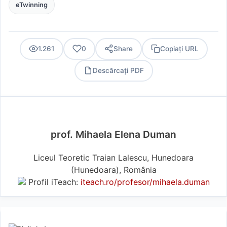
eTwinning
1.261
0
Share
Copiați URL
Descărcați PDF
PDF
prof. Mihaela Elena Duman
Liceul Teoretic Traian Lalescu, Hunedoara
(Hunedoara), România
Profil iTeach:
iteach.ro/profesor/mihaela.duman