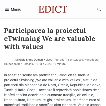
Sari
la
Meniu
conținut
Participarea la proiectul
eTwinning We are valuable
with values
Mihaela Elena Duman
• Liceul Teoretic Traian Lalescu, Hunedoara
(Hunedoara) • România
6 iulie 2023
• 6 minute
Ȋn acest an şcolar am participat cu elevii clasei mele la
proiectul eTwinning „We are valuable with values”, alături de
parteneri din Macedonia de Nord, Grecia, Republica Moldova,
Turcia şi Italia. Scopul acestuia ȋl reprezintă posibilitatea de a
le oferi copiilor ocazia de a cunoaşte tradiţiile, obiceiurile,
limba, cultura, literatura, religia, arhitectura, ȋmbrăcămintea şi
mâncăruri tradiţionale specifice altor popoare. Valorile umane