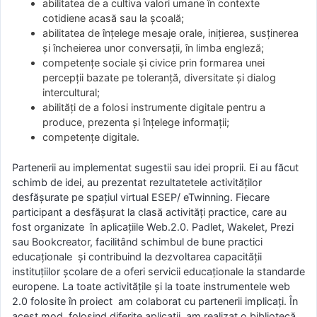
abilitatea de a cultiva valori umane în contexte
cotidiene acasă sau la şcoală;
abilitatea de înţelege mesaje orale, iniţierea, susţinerea
şi încheierea unor conversaţii, în limba engleză;
competenţe sociale şi civice prin formarea unei
percepţii bazate pe toleranţă, diversitate şi dialog
intercultural;
abilităţi de a folosi instrumente digitale pentru a
produce, prezenta şi înţelege informaţii;
competenţe digitale.
Partenerii au implementat sugestii sau idei proprii. Ei au făcut
schimb de idei, au prezentat rezultatetele activităților
desfășurate pe spațiul virtual ESEP/ eTwinning. Fiecare
participant a desfășurat la clasă activități practice, care au
fost organizate în aplicațiile Web.2.0. Padlet, Wakelet, Prezi
sau Bookcreator, facilitând schimbul de bune practici
educaţionale şi contribuind la dezvoltarea capacităţii
instituţiilor şcolare de a oferi servicii educaţionale la standarde
europene. La toate activităţile şi la toate instrumentele web
2.0 folosite în proiect am colaborat cu partenerii implicaţi. În
acest mod, folosind diferite aplicaţii, am realizat o bibliotecă