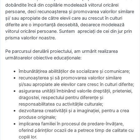
dobândite ȋncă din copilărie modelează viitorul oricărei
persoane, deci recunoaşterea şi promovarea valorilor similare
şi/ sau apropiate de către elevii care au crescut ȋn culturi
diferite are o importanţă deosebită, deoarece modelează
viitorul oricărei persoane. Suntem apreciaţi de cei din jur prin
prisma valorilor noastre.
Pe parcursul derulării proiectului, am urmărit realizarea
următoarelor obiective educaţionale:
îmbunătăţirea abilităților de socializare și comunicare;
recunoașterea și să promovarea valorilor similare
și/sau apropiate ale elevilor care cresc în culturi diferite;
asigurarea unităţii îmbinând valorile dreptății, prieteniei,
dragostei, respectului pentru diferențe și
responsabilitatea cu activitățile culturale;
dezvoltarea creativităţii şi a imaginaţiei, pentru a crea
produse originale;
implicarea familiei în procesul de predare-învăţare,
oferind părinţilor ocazii de a petrece timp de calitate cu
copiii lor.