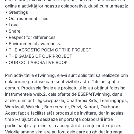
online a activităţilor noastre colaborative, după cum urmează:
• Greetings
• Our responsabilities
• Love
• Share
• Respect for differences
• Environmental awareness
• THE ACROSTIC POEM OF THE PROJECT
• THE GAMES OF OUR PROJECT
• OUR COLLABORATIVE BOOK
Prin activităţile eTwinning, elevii sunt solicitaţi să realizeze prin
colaborare produse care sunt vizibile astfel într-un spaţiu
comun. Produsele finale ale proiectului le-au obţinut folosind
instrumentele web.2, cele oferite de ESEP/eTwinning, dar și
altele, cum ar fi Jigsawpuzzle, Chatterpix Kids, Learningapps,
Wordwall, Wakelet, Bookcreator, Prezi, Kahoot, Ourboox.
Acest fapt a facilitat atât procesul de învăţare, dar în acelaşi
timp i-a ajutat să sesizeze importanţa colaborării între
participanţii la proiect şi a acceptării diferenţelor de opinie.
Valorile umane similare au fost cele care au ghidat întreaga