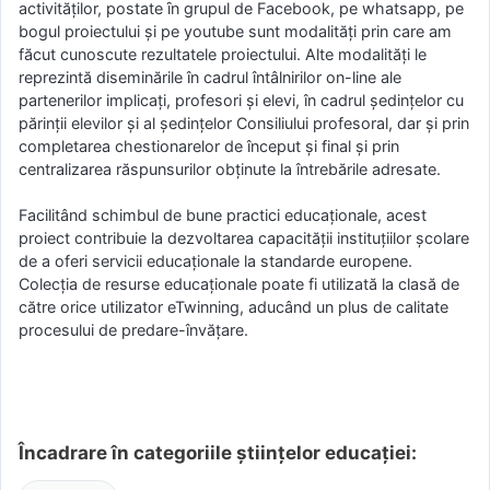
activităţilor, postate ȋn grupul de Facebook, pe whatsapp, pe
bogul proiectului şi pe youtube sunt modalităţi prin care am
făcut cunoscute rezultatele proiectului. Alte modalităţi le
reprezintă diseminările în cadrul întâlnirilor on-line ale
partenerilor implicaţi, profesori şi elevi, în cadrul şedinţelor cu
părinţii elevilor şi al şedinţelor Consiliului profesoral, dar şi prin
completarea chestionarelor de început şi final şi prin
centralizarea răspunsurilor obţinute la întrebările adresate.
Facilitând schimbul de bune practici educaţionale, acest
proiect contribuie la dezvoltarea capacităţii instituţiilor şcolare
de a oferi servicii educaţionale la standarde europene.
Colecţia de resurse educaţionale poate fi utilizată la clasă de
către orice utilizator eTwinning, aducând un plus de calitate
procesului de predare-învățare.
Încadrare în categoriile științelor educației: