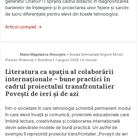
generativ ChatGPT) sprijină cadrul didactic în diagnosticarea
barierelor de înțelegere și în proiectarea unor fișiere și sarcini
de lucru diferențiate pentru elevii din liceele tehnologice.
Articol complet →
Maria-Magdalena Gheorghe
• Școala Gimnazială Grigore Moisil,
Ploiești (Prahova) • România
1 august 2026
• 6 minute
Literatura ca spațiu al colaborării
internaționale – bune practici în
cadrul proiectului transfrontalier
Povești de ieri și de azi
Într-o societate în care tehnologia schimbă permanent modul
în care elevii învață și comunică, proiectele educaționale care
îmbină lectura, creativitatea și colaborarea internațională
devin adevărate modele de bună practică. Un astfel de
exemplu îl reprezintă proiectul transfrontalier „Povești de ieri