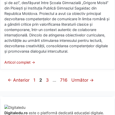
și de azi”, desfășurat între Școala Gimnazială „Grigore Moisil”
din Ploiești și Instituția Publică Gimnaziul Sagaidac din
Republica Moldova. Proiectul a avut ca obiectiv principal
dezvoltarea competențelor de comunicare în limba română și
a gândirii critice prin valorificarea literaturii clasice și
contemporane, într-un context autentic de colaborare
internațională. Dincolo de atingerea obiectivelor curriculare,
activitățile au urmărit stimularea interesului pentru lectură,
dezvoltarea creativității, consolidarea competențelor digitale
și promovarea dialogului intercultural.
Articol complet →
Pagina
Pagina
Pagina
Pagina
←
Anterior
1
2
3
…
716
Următor
→
Digitaledu.ro
este o platformă dedicată educației digitale.