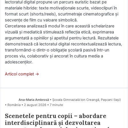
lectoratul digital propune un parcurs euristic bazat pe
materiale hibride: texte motivaționale scurte, videoclipuri în
format scurt (shorts/reels), scurtmetraje cinematografice și
secvențe de film cu valoare simbolică.
Cercetarea analizează modul în care această schelarizare
vizuală și mediatică stimulează reflecția etică, exprimarea
argumentată a opiniilor și apetitul pentru lectură. Rezultatele
demonstrează că lectoratul digital recontextualizează lectura,
transformând-o dintr-o obligație școlară pasivă într-un
proces viu, colaborativ și ancorat în cultura media a
adolescenților.
Articol complet →
Ana-Maria Ambrosă
• Școala Gimnazială Ion Creangă, Pașcani (Iaşi)
• România
2 august 2026
• 7 minute
Scenetele pentru copii – abordare
interdisciplinară și dezvoltarea