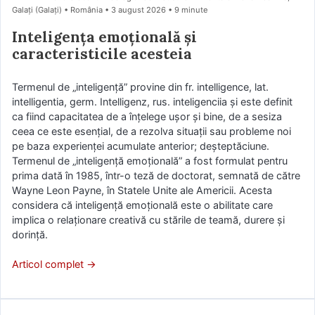
Galați (Galaţi) • România
3 august 2026
• 9 minute
Inteligența emoțională și
caracteristicile acesteia
Termenul de „inteligenţă” provine din fr. intelligence, lat.
intelligentia, germ. Intelligenz, rus. inteligenciia și este definit
ca fiind capacitatea de a înțelege ușor și bine, de a sesiza
ceea ce este esențial, de a rezolva situații sau probleme noi
pe baza experienței acumulate anterior; deșteptăciune.
Termenul de „inteligenţă emoţională” a fost formulat pentru
prima dată în 1985, într-o teză de doctorat, semnată de către
Wayne Leon Payne, în Statele Unite ale Americii. Acesta
considera că inteligenţă emoţională este o abilitate care
implica o relaţionare creativă cu stările de teamă, durere şi
dorinţă.
Articol complet →