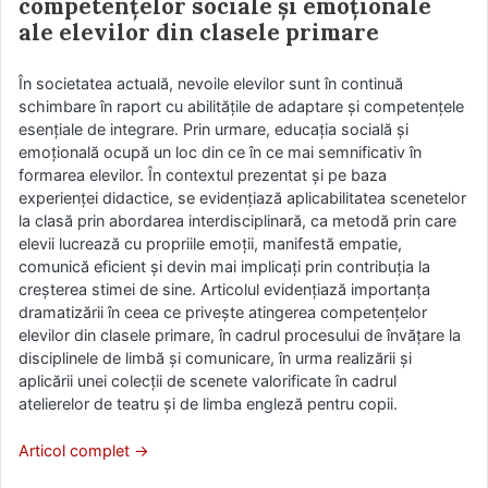
competențelor sociale și emoționale
ale elevilor din clasele primare
În societatea actuală, nevoile elevilor sunt în continuă
schimbare în raport cu abilitățile de adaptare și competențele
esențiale de integrare. Prin urmare, educația socială și
emoțională ocupă un loc din ce în ce mai semnificativ în
formarea elevilor. În contextul prezentat și pe baza
experienței didactice, se evidențiază aplicabilitatea scenetelor
la clasă prin abordarea interdisciplinară, ca metodă prin care
elevii lucrează cu propriile emoții, manifestă empatie,
comunică eficient și devin mai implicați prin contribuția la
creșterea stimei de sine. Articolul evidențiază importanța
dramatizării în ceea ce privește atingerea competențelor
elevilor din clasele primare, în cadrul procesului de învățare la
disciplinele de limbă și comunicare, în urma realizării și
aplicării unei colecții de scenete valorificate în cadrul
atelierelor de teatru și de limba engleză pentru copii.
Articol complet →