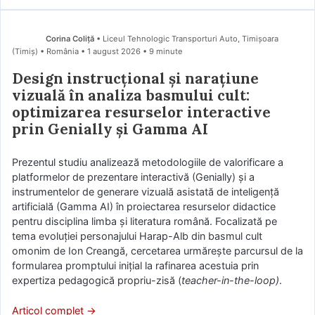
Corina Coliță
• Liceul Tehnologic Transporturi Auto, Timișoara
(Timiş) • România
1 august 2026
• 9 minute
Design instrucțional și narațiune
vizuală în analiza basmului cult:
optimizarea resurselor interactive
prin Genially și Gamma AI
Prezentul studiu analizează metodologiile de valorificare a
platformelor de prezentare interactivă (Genially) și a
instrumentelor de generare vizuală asistată de inteligență
artificială (Gamma AI) în proiectarea resurselor didactice
pentru disciplina limba și literatura română. Focalizată pe
tema evoluției personajului Harap-Alb din basmul cult
omonim de Ion Creangă, cercetarea urmărește parcursul de la
formularea promptului inițial la rafinarea acestuia prin
expertiza pedagogică propriu-zisă (
teacher-in-the-loop)
.
Articol complet →