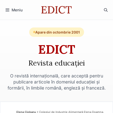
Sari
la
Meniu
conținut
Apare din octombrie 2001
EDICT
Revista educației
O revistă internațională, care acceptă pentru
publicare articole în domeniul educației și
formării, în limbile română, engleză și franceză.
Elena Ciobanu
• Colegiul de Industrie Alimentară Elena Doamna,