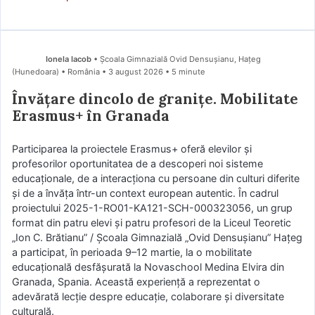
Ionela Iacob
• Școala Gimnazială Ovid Densușianu, Hațeg
(Hunedoara) • România
3 august 2026
• 5 minute
Învățare dincolo de granițe. Mobilitate
Erasmus+ în Granada
Participarea la proiectele Erasmus+ oferă elevilor și
profesorilor oportunitatea de a descoperi noi sisteme
educaționale, de a interacționa cu persoane din culturi diferite
și de a învăța într-un context european autentic. În cadrul
proiectului 2025-1-RO01-KA121-SCH-000323056, un grup
format din patru elevi și patru profesori de la Liceul Teoretic
„Ion C. Brătianu” / Școala Gimnazială „Ovid Densușianu” Hațeg
a participat, în perioada 9–12 martie, la o mobilitate
educațională desfășurată la Novaschool Medina Elvira din
Granada, Spania. Această experiență a reprezentat o
adevărată lecție despre educație, colaborare și diversitate
culturală.