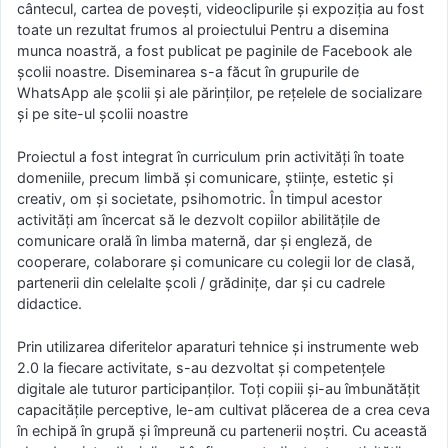
cântecul, cartea de povești, videoclipurile și expoziția au fost
toate un rezultat frumos al proiectului Pentru a disemina
munca noastră, a fost publicat pe paginile de Facebook ale
școlii noastre. Diseminarea s-a făcut în grupurile de
WhatsApp ale școlii și ale părinților, pe rețelele de socializare
și pe site-ul școlii noastre
Proiectul a fost integrat în curriculum prin activități în toate
domeniile, precum limbă și comunicare, științe, estetic și
creativ, om și societate, psihomotric. În timpul acestor
activități am încercat să le dezvolt copiilor abilitățile de
comunicare orală în limba maternă, dar și engleză, de
cooperare, colaborare și comunicare cu colegii lor de clasă,
partenerii din celelalte școli / grădinițe, dar și cu cadrele
didactice.
Prin utilizarea diferitelor aparaturi tehnice și instrumente web
2.0 la fiecare activitate, s-au dezvoltat și competențele
digitale ale tuturor participanților. Toți copiii și-au îmbunătățit
capacitățile perceptive, le-am cultivat plăcerea de a crea ceva
în echipă în grupă și împreună cu partenerii noștri. Cu această