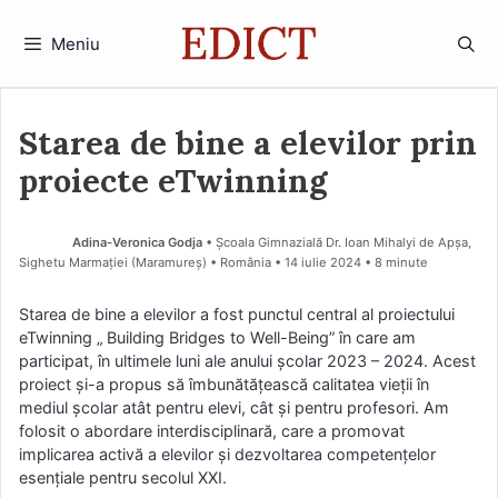
Sari
la
Meniu
conținut
Starea de bine a elevilor prin
proiecte eTwinning
Adina-Veronica Godja
• Școala Gimnazială Dr. Ioan Mihalyi de Apșa,
Sighetu Marmației (Maramureş) • România
14 iulie 2024
• 8 minute
Starea de bine a elevilor a fost punctul central al proiectului
eTwinning „ Building Bridges to Well-Being” în care am
participat, în ultimele luni ale anului școlar 2023 – 2024. Acest
proiect și-a propus să îmbunătățească calitatea vieții în
mediul școlar atât pentru elevi, cât și pentru profesori. Am
folosit o abordare interdisciplinară, care a promovat
implicarea activă a elevilor și dezvoltarea competențelor
esențiale pentru secolul XXI.