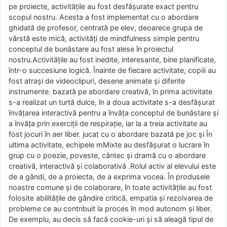
pe proiecte, activitățile au fost desfășurate exact pentru
scopul nostru. Acesta a fost implementat cu o abordare
ghidată de profesor, centrată pe elev, deoarece grupa de
vârstă este mică, activități de mindfulness simple pentru
conceptul de bunăstare au fost alese în proiectul
nostru.Activitățile au fost inedite, interesante, bine planificate,
într-o succesiune logică. Înainte de fiecare activitate, copiii au
fost atrași de videoclipuri, desene animate și diferite
instrumente. bazată pe abordare creativă, în prima activitate
s-a realizat un turtă dulce, în a doua activitate s-a desfășurat
învățarea interactivă pentru a învăța conceptul de bunăstare și
a învăța prin exerciții de respirație, iar la a treia activitate au
fost jocuri în aer liber. jucat cu o abordare bazată pe joc și În
ultima activitate, echipele mMixte au desfășurat o lucrare în
grup cu o poezie, poveste, cântec și dramă cu o abordare
creativă, interactivă și colaborativă .Rolul activ al elevului este
de a gândi, de a proiecta, de a exprima vocea. În produsele
noastre comune și de colaborare, în toate activitățile au fost
folosite abilitățile de gândire critică, empatia și rezolvarea de
probleme ce au contribuit la proces în mod autonom și liber.
De exemplu, au decis să facă cookie-uri și să aleagă tipul de