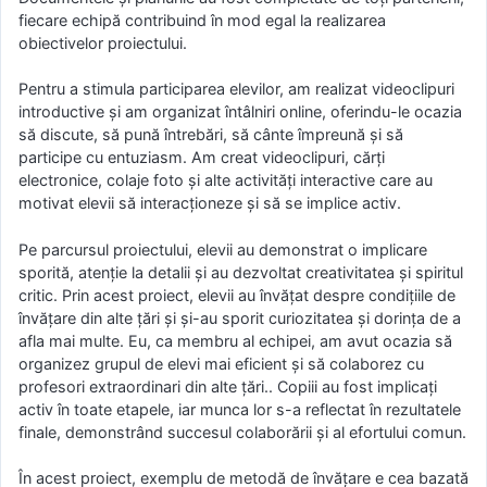
fiecare echipă contribuind în mod egal la realizarea
obiectivelor proiectului.
Pentru a stimula participarea elevilor, am realizat videoclipuri
introductive și am organizat întâlniri online, oferindu-le ocazia
să discute, să pună întrebări, să cânte împreună și să
participe cu entuziasm. Am creat videoclipuri, cărți
electronice, colaje foto și alte activități interactive care au
motivat elevii să interacționeze și să se implice activ.
Pe parcursul proiectului, elevii au demonstrat o implicare
sporită, atenție la detalii și au dezvoltat creativitatea și spiritul
critic. Prin acest proiect, elevii au învățat despre condițiile de
învățare din alte țări și și-au sporit curiozitatea și dorința de a
afla mai multe. Eu, ca membru al echipei, am avut ocazia să
organizez grupul de elevi mai eficient și să colaborez cu
profesori extraordinari din alte țări.. Copiii au fost implicați
activ în toate etapele, iar munca lor s-a reflectat în rezultatele
finale, demonstrând succesul colaborării și al efortului comun.
În acest proiect, exemplu de metodă de învățare e cea bazată