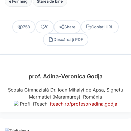
eTwinning
Starea de bine
758
0
Share
Copiați URL
Descărcați PDF
PDF
prof. Adina-Veronica Godja
Școala Gimnazială Dr. Ioan Mihalyi de Apșa, Sighetu
Marmației (Maramureş), România
Profil iTeach:
iteach.ro/profesor/adina.godja