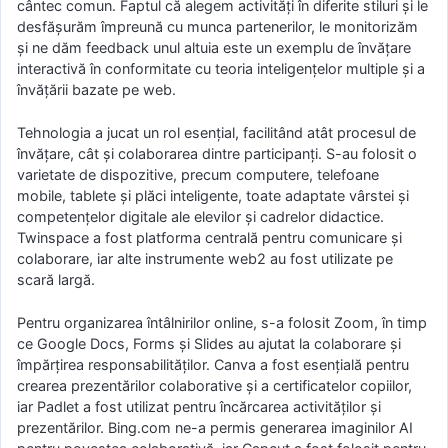
cântec comun. Faptul că alegem activități în diferite stiluri și le
desfășurăm împreună cu munca partenerilor, le monitorizăm
și ne dăm feedback unul altuia este un exemplu de învățare
interactivă în conformitate cu teoria inteligențelor multiple și a
învățării bazate pe web.
Tehnologia a jucat un rol esențial, facilitând atât procesul de
învățare, cât și colaborarea dintre participanți. S-au folosit o
varietate de dispozitive, precum computere, telefoane
mobile, tablete și plăci inteligente, toate adaptate vârstei și
competențelor digitale ale elevilor și cadrelor didactice.
Twinspace a fost platforma centrală pentru comunicare și
colaborare, iar alte instrumente web2 au fost utilizate pe
scară largă.
Pentru organizarea întâlnirilor online, s-a folosit Zoom, în timp
ce Google Docs, Forms și Slides au ajutat la colaborare și
împărțirea responsabilităților. Canva a fost esențială pentru
crearea prezentărilor colaborative și a certificatelor copiilor,
iar Padlet a fost utilizat pentru încărcarea activităților și
prezentărilor. Bing.com ne-a permis generarea imaginilor AI