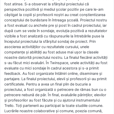
fost atinse. S-a observat la sfârșitul proiectului că
perspectiva pozitivă și mediul școlar pozitiv pe care le-am
câștigat la copiii și profesorii noștri au creat conștientizarea
conceptului de bunăstare în întreaga școală. Proiectul nostru
a fost evaluat cu anchete pre și post în cadrul proiectului, iar
după cum se vede în sondaje, evoluția pozitivă a rezultatelor
vizibile a fost analizată cu răspunsurile la întrebările puse la
începutul proiectului la sfârșitul sondaj de proiect. Prin
asocierea activităților cu rezultatele cursului, unele
competențe și abilități au fost aduse mai ușor la clasele
noastre datorită proiectului nostru. La finalul fiecărei activități
s-au făcut mici evaluări. În Twinspace, unele activități au fost
evaluate cu mici sondaje în cadrul acestora și s-a primit
feedback. Au fost organizate întâlniri online, diseminare și
partajare. La finalul proiectului, elevii și profesorii și-au primit
certificatele. Pentru a avea un final plin de bucurie a
proiectului, a fost organizată o petrecere de rămas bun cu o
petrecere nebună de păr. În final, evaluările părinților, elevilor
și profesorilor au fost făcute și cu ajutorul instrumentului
Trello. Toți partenerii au participat la toate studiile comune.
Lucrările noastre colaborative și comune, poezia comună,