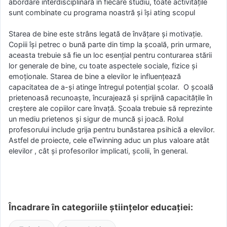
abordare interdisciplinară în fiecare studiu, toate activitățile
sunt combinate cu programa noastră și își ating scopul
Starea de bine este strâns legată de învățare și motivație.
Copiii își petrec o bună parte din timp la școală, prin urmare,
aceasta trebuie să fie un loc esențial pentru conturarea stării
lor generale de bine, cu toate aspectele sociale, fizice și
emoționale. Starea de bine a elevilor le influențează
capacitatea de a-și atinge întregul potențial școlar. O școală
prietenoasă recunoaște, încurajează și sprijină capacitățile în
creștere ale copiilor care învață. Şcoala trebuie să reprezinte
un mediu prietenos şi sigur de muncă şi joacă. Rolul
profesorului include grija pentru bunăstarea psihică a elevilor.
Astfel de proiecte, cele eTwinning aduc un plus valoare atât
elevilor , cât și profesorilor implicati, școlii, în general.
Încadrare în categoriile științelor educației: