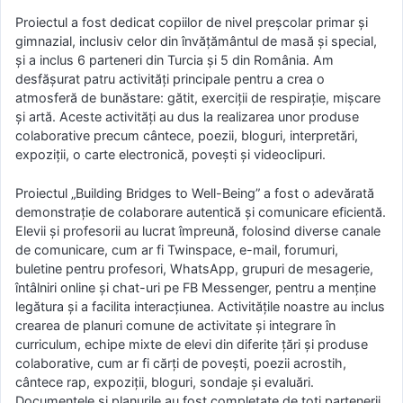
Proiectul a fost dedicat copiilor de nivel preșcolar primar și
gimnazial, inclusiv celor din învățământul de masă și special,
și a inclus 6 parteneri din Turcia și 5 din România. Am
desfășurat patru activități principale pentru a crea o
atmosferă de bunăstare: gătit, exerciții de respirație, mișcare
și artă. Aceste activități au dus la realizarea unor produse
colaborative precum cântece, poezii, bloguri, interpretări,
expoziții, o carte electronică, povești și videoclipuri.
Proiectul „Building Bridges to Well-Being” a fost o adevărată
demonstrație de colaborare autentică și comunicare eficientă.
Elevii și profesorii au lucrat împreună, folosind diverse canale
de comunicare, cum ar fi Twinspace, e-mail, forumuri,
buletine pentru profesori, WhatsApp, grupuri de mesagerie,
întâlniri online și chat-uri pe FB Messenger, pentru a menține
legătura și a facilita interacțiunea. Activitățile noastre au inclus
crearea de planuri comune de activitate și integrare în
curriculum, echipe mixte de elevi din diferite țări și produse
colaborative, cum ar fi cărți de povești, poezii acrostih,
cântece rap, expoziții, bloguri, sondaje și evaluări.
Documentele și planurile au fost completate de toți partenerii,