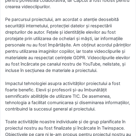
pentru povestea colaborativă, iar Capcut a fost folosit pentru
crearea videoclipurilor.
Pe parcursul proiectului, am acordat o atenție deosebită
securității internetului, protecției datelor și respectării
drepturilor de autor. Fețele și identitățile elevilor au fost
protejate prin utilizarea de ochelari și măști, iar informațiile
personale nu au fost împărtășite. Am obținut acordul părinților
pentru utilizarea imaginilor copiilor, iar toate videoclipurile și
materialele au respectat cerințele GDPR. Videoclipurile elevilor
au fost încărcate pe canalul nostru de YouTube, nelistate, și
incluse în secțiunea de materiale a proiectului.
Impactul tehnologiei asupra activităților proiectului a fost
foarte benefic. Elevii și profesorii și-au îmbunătățit
semnificativ abilitățile de utilizare TIC. De asemenea,
tehnologia a facilitat comunicarea și diseminarea informațiilor,
contribuind la succesul general al proiectului.
Toate activitățile noastre individuale și de grup planificate în
proiectul nostru au fost finalizate și încărcate în Twinspace.
Obiectivele pe care ni le-am propus pentru proiectul nostru au