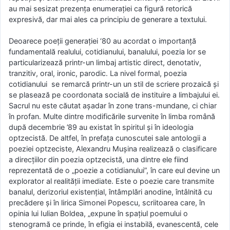
au mai sesizat prezenţa enumeraţiei ca figură retorică
expresivă, dar mai ales ca principiu de generare a textului.
Deoarece poeţii generaţiei ‘80 au acordat o importanţă
fundamentală realului, cotidianului, banalului, poezia lor se
particularizează printr-un limbaj artistic direct, denotativ,
tranzitiv, oral, ironic, parodic. La nivel formal, poezia
cotidianului se remarcă printr-un un stil de scriere prozaică şi
se plasează pe coordonata socială de instituire a limbajului ei.
Sacrul nu este căutat așadar în zone trans-mundane, ci chiar
în profan. Multe dintre modificările survenite în limba română
după decembrie ’89 au existat în spiritul şi în ideologia
optzecistă. De altfel, în prefaţa cunoscutei sale antologii a
poeziei optzeciste, Alexandru Muşina realizează o clasificare
a direcţiilor din poezia optzecistă, una dintre ele fiind
reprezentată de o „poezie a cotidianului”, în care eul devine un
explorator al realităţii imediate. Este o poezie care transmite
banalul, derizoriul existenţial, întâmplări anodine, întâlnită cu
precădere şi în lirica Simonei Popescu, scriitoarea care, în
opinia lui Iulian Boldea, „expune în spaţiul poemului o
stenogramă ce prinde, în efigia ei instabilă, evanescentă, cele