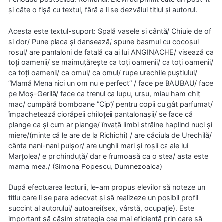
şi câte o fişă cu textul, fără a li se dezvălui titlul şi autorul.
Acesta este textul-suport: Spală vasele si cântă/ Chiuie de of
si dor/ Pune placa şi dansează/ spune basmul cu cocoşul
rosul/ are pantaloni de fatală ca ai lui ANGINACHE/ visează ca
toţi oamenii/ se maimuţăreşte ca toţi oamenii/ ca toţi oamenii/
ca toţi oamenii/ ca omul/ ca omul/ rupe urechile puştiului/
”Mamă Mena nici un om nu e perfect” / face pe BAUBAU/ face
pe Moş-Gerilă/ face ca trenul ca lupu, ursu, miau ham chiţ
mac/ cumpără bomboane ”Cip”/ pentru copii cu gât parfumat/
împachetează ciorăpeii chiloţeii pantalonaşii/ se face că
plange ca şi cum ar plange/ învaţă limbi străine haplind nuci şi
miere/(minte că le are de la Richichi) / are căciula de Urechilă/
cânta nani-nani puişor/ are unghii mari şi roşii ca ale lui
Marţolea/ e prichinduţă/ dar e frumoasă ca o stea/ asta este
mama mea./ (Simona Popescu, Dumnezoaica)
După efectuarea lecturii, le-am propus elevilor să noteze un
titlu care li se pare adecvat şi să realizeze un posibil profil
succint al autorului/ autoarei(sex, vârstă, ocupaţie). Este
important să găsim strategia cea mai eficientă prin care să