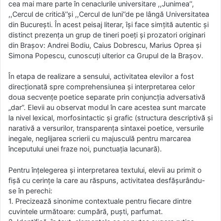
cea mai mare parte în cenaclurile universitare ,,Junimea’’,
,,Cercul de critică’’şi ,,Cercul de luni’’de pe lângă Universitatea
din Bucureşti. În acest peisaj literar, îşi face simţită autentic şi
distinct prezenţa un grup de tineri poeţi şi prozatori originari
din Braşov: Andrei Bodiu, Caius Dobrescu, Marius Oprea şi
Simona Popescu, cunoscuţi ulterior ca Grupul de la Braşov.
În etapa de realizare a sensului, activitatea elevilor a fost
direcţionată spre comprehensiunea şi interpretarea celor
doua secvenţe poetice separate prin conjuncţia adversativă
„dar”. Elevii au observat modul în care acestea sunt marcate
la nivel lexical, morfosintactic şi grafic (structura descriptivă şi
narativă a versurilor, transparenţa sintaxei poetice, versurile
inegale, neglijarea scrierii cu majusculă pentru marcarea
începutului unei fraze noi, punctuaţia lacunară).
Pentru înţelegerea şi interpretarea textului, elevii au primit o
fişă cu cerinţe la care au răspuns, activitatea desfășurându-
se în perechi:
1. Precizează sinonime contextuale pentru fiecare dintre
cuvintele următoare: cumpără, puşti, parfumat.