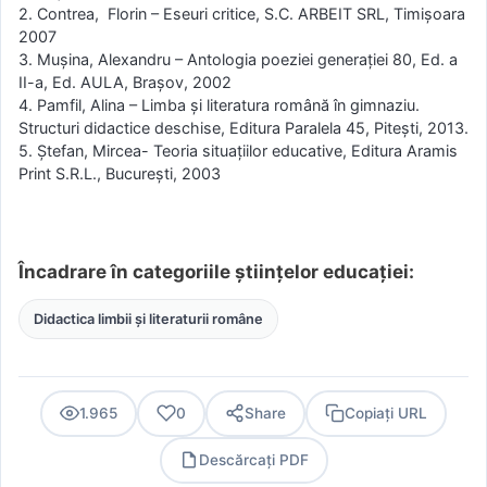
2. Contrea, Florin – Eseuri critice, S.C. ARBEIT SRL, Timişoara
2007
3. Muşina, Alexandru – Antologia poeziei generaţiei 80, Ed. a
II-a, Ed. AULA, Brașov, 2002
4. Pamfil, Alina – Limba şi literatura română în gimnaziu.
Structuri didactice deschise, Editura Paralela 45, Piteşti, 2013.
5. Ştefan, Mircea- Teoria situaţiilor educative, Editura Aramis
Print S.R.L., Bucureşti, 2003
Încadrare în categoriile științelor educației:
Didactica limbii și literaturii române
1.965
0
Share
Copiați URL
Descărcați PDF
PDF