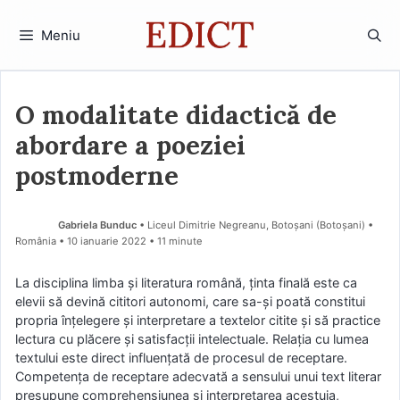
Sari
la
Meniu
conținut
O modalitate didactică de
abordare a poeziei
postmoderne
Gabriela Bunduc
• Liceul Dimitrie Negreanu, Botoșani (Botoşani) •
România
10 ianuarie 2022
• 11 minute
La disciplina limba și literatura română, ținta finală este ca
elevii să devină cititori autonomi, care sa-şi poată constitui
propria înţelegere şi interpretare a textelor citite şi să practice
lectura cu plăcere şi satisfacţii intelectuale. Relaţia cu lumea
textului este direct influenţată de procesul de receptare.
Competenţa de receptare adecvată a sensului unui text literar
presupune comprehensiunea şi interpretarea acestuia,