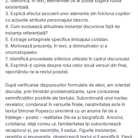
2. Identifică, în text, elementele ce ar putea sugera rutina
existenţială.
3. Explică efectul asocierii unor elemente din folclorul copiilor
cu acţiunile atribuite personajului descris.
4. Cum evoluează atitudinea instanţei discursive faţă de
instanţa referenţială?
5. Extrage sintagmele specifice limbajului cotidian.
6. Motivează prezenţa, în text, a diminutivelor şi a
onomatopeelor.
7. Identifică procedeele stilistice utilizate în cadrul discursului.
8. Exprimă-ţi opinia despre rolul celor două versuri din final,
raportându-te la restul poeziei.
După verificarea răspunsurilor formulate de elevi, am orientat
discuţia, prin întrebări problematizante, spre conturarea
semnificaţiilor posibile ale textului. Subordonată unui nucleu
revelator, condensat în versurile finale, narativitatea este în
textul Simonei Popescu sinonimă cu un anume fel de a
înţelege – poetic – realitatea (fie ea şi biografică). Anostul,
cotidianul, déjà connu-ul, familiaritatea îşi subordonează
receptorul şi, pe nesimţite, îl seduc. Figurile insistenţei,
repetiţia şi enumeraţia, dinamizează textul şi îl amplifică. Elevii