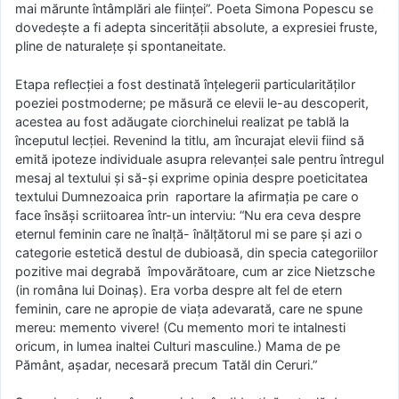
mai mărunte întâmplări ale fiinţei”. Poeta Simona Popescu se
dovedeşte a fi adepta sincerităţii absolute, a expresiei fruste,
pline de naturaleţe şi spontaneitate.
Etapa reflecţiei a fost destinată înţelegerii particularităţilor
poeziei postmoderne; pe măsură ce elevii le-au descoperit,
acestea au fost adăugate ciorchinelui realizat pe tablă la
începutul lecţiei. Revenind la titlu, am încurajat elevii fiind să
emită ipoteze individuale asupra relevanţei sale pentru întregul
mesaj al textului şi să-şi exprime opinia despre poeticitatea
textului Dumnezoaica prin raportare la afirmaţia pe care o
face însăşi scriitoarea într-un interviu: “Nu era ceva despre
eternul feminin care ne înalţă- înălţătorul mi se pare şi azi o
categorie estetică destul de dubioasă, din specia categoriilor
pozitive mai degrabă împovărătoare, cum ar zice Nietzsche
(in româna lui Doinaş). Era vorba despre alt fel de etern
feminin, care ne apropie de viaţa adevarată, care ne spune
mereu: memento vivere! (Cu memento mori te intalnesti
oricum, in lumea inaltei Culturi masculine.) Mama de pe
Pământ, așadar, necesară precum Tatăl din Ceruri.”