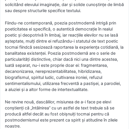
solicitând elevului imaginaţie, dar şi solide cunoştinţe de limbă
sau despre structurile specifice textului.
Fiindu-ne contemporană, poezia postmodernă intrigă prin
poeticitatea ei specifică, o autentică democraţie în realul
poetic şi deopotrivă în limbaj, iar reacţiile elevilor nu se lasă
aşteptate, mulţi dintre ei refuzându-i statutul de text poetic
tocmai fiindcă sesizează raportarea la experienţa cotidiană, la
banalitatea existenţei. Poezia postmodernă are o serie de
particularităţi distinctive, chiar dacă nici una dintre acestea,
luată separat, nu-i este proprie doar ei: fragmentarea,
decanonizarea, nereprezentabilitatea, hibridizarea,
biografismul, spiritul ludic, cultivarea ironiei, refuzul
sentimentalismului, utilizarea frecventă a pastişei, a parodiei,
a aluziei şi a altor forme de intertextualitate.
Ne revine nouă, dascălilor, misiunea de a-i face pe elevi
conştienţi că „întâlnirea” cu un astfel de text trebuie să se
producă altfel decât au fost obişnuiţi tocmai pentru că
postmodernismul este prezent ca spirit şi atitudine în zilele
noastre.