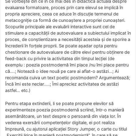
Se vorbește din ce în ce mai des în didactică actuală despre
evaluarea formatoare, proces prin care elevul se implică în
propria apreciere, ceea ce aduce în discuţie termenul de
metacogniţie ca formă de cunoaştere a propriei cunoaşteri.
Scopurile principale ale evaluării interactive sunt cel de
stimulare a capacităţii de autoevaluare a subiectului implicat în
proces, de conştientizare a necesităţii acesteia şi de sporire a
încrederii în forţele proprii. Se poate așadar opta pentru
chestionare de autoevaluare de către elevi pentru obţinere de
feed-back cu privire la activitatea din timpul lecţiei (de
exemplu : poezia postmodernă îmi place /nu îmi place pentru
că….; Notează o idee nouă pe care ai aflat-o astăzi…; Ai
recomanda cuiva un text poetic postmodern? Argumentează;
Încă îmi este neclar…..; Îmi apreciez activitatea de astăzi
astfel… etc.)
Pentru etapa extinderii, li se poate propune elevilor să
experimenteze poezia postmodernă scriind, într-o manieră
asemănătoare, un text despre o persoană din viața lor. În
vederea exersării competențelor digitale, ei pot realiza
împreună, cu ajutorul aplicației Story Jumper, o carte cu titlul
„Exerciții lirice în manieră postmodernistă”, în care să se