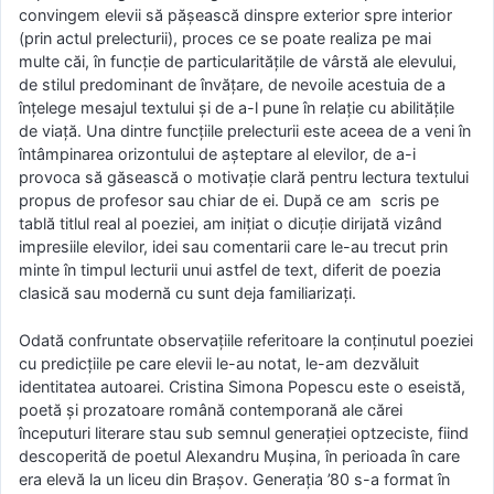
convingem elevii să păşească dinspre exterior spre interior
(prin actul prelecturii), proces ce se poate realiza pe mai
multe căi, în funcţie de particularităţile de vârstă ale elevului,
de stilul predominant de învăţare, de nevoile acestuia de a
înţelege mesajul textului şi de a-l pune în relaţie cu abilităţile
de viaţă. Una dintre funcţiile prelecturii este aceea de a veni în
întâmpinarea orizontului de aşteptare al elevilor, de a-i
provoca să găsească o motivaţie clară pentru lectura textului
propus de profesor sau chiar de ei. După ce am scris pe
tablă titlul real al poeziei, am inițiat o dicuție dirijată vizând
impresiile elevilor, idei sau comentarii care le-au trecut prin
minte în timpul lecturii unui astfel de text, diferit de poezia
clasică sau modernă cu sunt deja familiarizaţi.
Odată confruntate observaţiile referitoare la conţinutul poeziei
cu predicţiile pe care elevii le-au notat, le-am dezvăluit
identitatea autoarei. Cristina Simona Popescu este o eseistă,
poetă şi prozatoare română contemporană ale cărei
începuturi literare stau sub semnul generaţiei optzeciste, fiind
descoperită de poetul Alexandru Muşina, în perioada în care
era elevă la un liceu din Braşov. Generaţia ’80 s-a format în