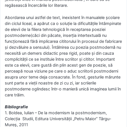
regăsească încercările lor literare.
Abordarea unui astfel de text, inexistent în manualele şcolare
din ciclul liceal, a apărut ca o soluţie la dificultăţile întâmpinate
de elevii de la filiera tehnologică în receptarea poeziei
postmoderne(căci din păcate, inserţia intertextuală nu
funcţionează fără implicarea cititorului în procesul de fabricare
şi dezvăluire a sensului). Întâlnirea cu poezia postmodernă nu
necesită un demers didactic prea rigid, poate şi din cauza
complicităţii ce se instituie între scriitor şi cititor. Important
este ca elevii, care gustă din plin acest gen de poezie, să
perceapă noua viziune pe care o aduc scriitorii postmoderni
asupra unor teme deja consacrate. În fond, gesturile mărunte
sunt parte a vieţii noastre de zi cu zi, iar scriierile
postmoderne oglindesc într-o manieră unică imaginea lumii în
care trăim.
Bibliografie
1. Boldea, Iulian – De la modernism la postmodernism,
Colecţia Studii, Editura Universităţii „Petru Maior” Târgu-
Mureş, 2011