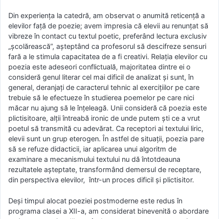
Din experienţa la catedră, am observat o anumită reticenţă a
elevilor faţă de poezie; avem impresia că elevii au renunţat să
vibreze în contact cu textul poetic, preferând lectura exclusiv
„şcolărească”, aşteptând ca profesorul să descifreze sensuri
fară a le stimula capacitatea de a fi creativi. Relaţia elevilor cu
poezia este adeseori conflictuală, majoritatea dintre ei o
consideră genul literar cel mai dificil de analizat şi sunt, în
general, deranjaţi de caracterul tehnic al exerciţiilor pe care
trebuie să le efectueze în studierea poemelor pe care nici
măcar nu ajung să le înţeleagă. Unii consideră că poezia este
plictisitoare, alţii întreabă ironic de unde putem şti ce a vrut
poetul să transmită cu adevărat. Ca receptori ai textului liric,
elevii sunt un grup eterogen. În astfel de situaţii, poezia pare
să se refuze didacticii, iar aplicarea unui algoritm de
examinare a mecanismului textului nu dă întotdeauna
rezultatele aşteptate, transformând demersul de receptare,
din perspectiva elevilor, într-un proces dificil şi plictisitor.
Deşi timpul alocat poeziei postmoderne este redus în
programa clasei a XII-a, am considerat binevenită o abordare