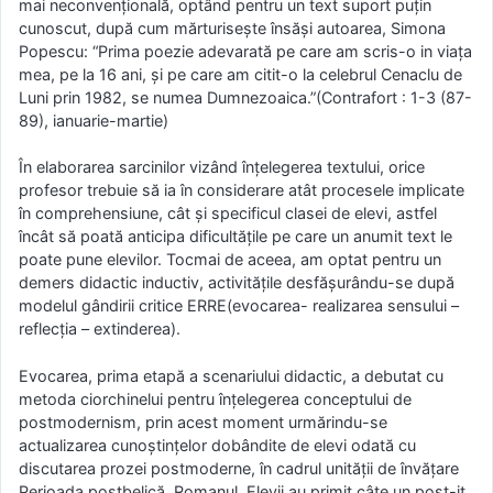
mai neconvenţională, optând pentru un text suport puţin
cunoscut, după cum mărturiseşte însăşi autoarea, Simona
Popescu: “Prima poezie adevarată pe care am scris-o in viaţa
mea, pe la 16 ani, şi pe care am citit-o la celebrul Cenaclu de
Luni prin 1982, se numea Dumnezoaica.”(Contrafort : 1-3 (87-
89), ianuarie-martie)
În elaborarea sarcinilor vizând înţelegerea textului, orice
profesor trebuie să ia în considerare atât procesele implicate
în comprehensiune, cât şi specificul clasei de elevi, astfel
încât să poată anticipa dificultăţile pe care un anumit text le
poate pune elevilor. Tocmai de aceea, am optat pentru un
demers didactic inductiv, activităţile desfăşurându-se după
modelul gândirii critice ERRE(evocarea- realizarea sensului –
reflecţia – extinderea).
Evocarea, prima etapă a scenariului didactic, a debutat cu
metoda ciorchinelui pentru înţelegerea conceptului de
postmodernism, prin acest moment urmărindu-se
actualizarea cunoştinţelor dobândite de elevi odată cu
discutarea prozei postmoderne, în cadrul unităţii de învăţare
Perioada postbelică. Romanul. Elevii au primit câte un post-it