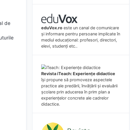
al de
eduVox.ro
este un canal de comunicare
e
și informare pentru persoane implicate în
uturile
mediul educațional: profesori, directori,
elevi, studenți etc..
Revista iTeach: Experienţe didactice
îşi propune să promoveze aspectele
practice ale predării, învăţării şi evaluării
şcolare prin aducerea în prim plan a
experienţelor concrete ale cadrelor
didactice.