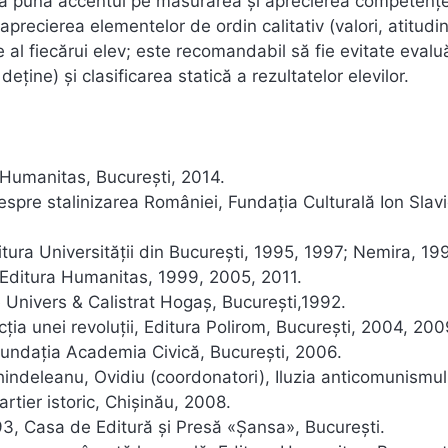
 să pună accentul pe măsurarea şi aprecierea competenţe
aprecierea elementelor de ordin calitativ (valori, atitudin
e al fiecărui elev; este recomandabil să fie evitate evaluă
deţine) şi clasificarea statică a rezultatelor elevilor.
a Humanitas, Bucureşti, 2014.
espre stalinizarea României, Fundaţia Culturală Ion Slavi
tura Universităţii din Bucureşti, 1995, 1997; Nemira, 19
i, Editura Humanitas, 1999, 2005, 2011.
le Univers & Calistrat Hogaş, Bucureşti,1992.
a unei revoluţii, Editura Polirom, Bucureşti, 2004, 200
Fundaţia Academia Civică, Bucureşti, 2006.
chindeleanu, Ovidiu (coordonatori), Iluzia anticomunismul
rtier istoric, Chişinău, 2008.
93, Casa de Editură şi Presă «Şansa», Bucureşti.