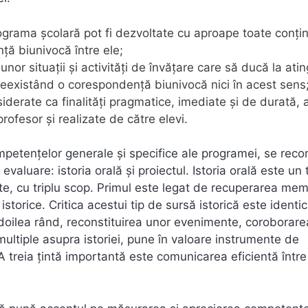
grama şcolară pot fi dezvoltate cu aproape toate conţin
ă biunivocă între ele;
nor situaţii şi activităţi de învăţare care să ducă la ati
eexistând o corespondenţă biunivocă nici în acest sens
iderate ca finalităţi pragmatice, imediate şi de durată, 
rofesor şi realizate de către elevi.
competenţelor generale şi specifice ale programei, se re
evaluare: istoria orală şi proiectul. Istoria orală este un 
cente, cu triplu scop. Primul este legat de recuperarea mem
 istorice. Critica acestui tip de sursă istorică este identi
l doilea rând, reconstituirea unor evenimente, coroborare
multiple asupra istoriei, pune în valoare instrumente de
i. A treia ţintă importantă este comunicarea eficientă între