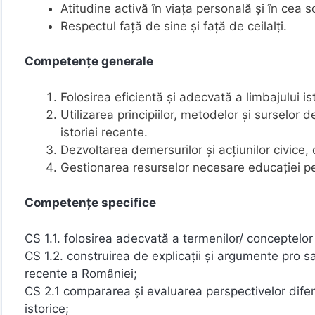
Atitudine activă în viaţa personală şi în cea s
Respectul faţă de sine şi faţă de ceilalţi.
Competenţe generale
Folosirea eficientă şi adecvată a limbajului i
Utilizarea principiilor, metodelor şi surselor de
istoriei recente.
Dezvoltarea demersurilor şi acţiunilor civice, 
Gestionarea resurselor necesare educaţiei pe t
Competențe specifice
CS 1.1. folosirea adecvată a termenilor/ conceptelor s
CS 1.2. construirea de explicaţii şi argumente pro sau
recente a României;
CS 2.1 compararea și evaluarea perspectivelor diferi
istorice;