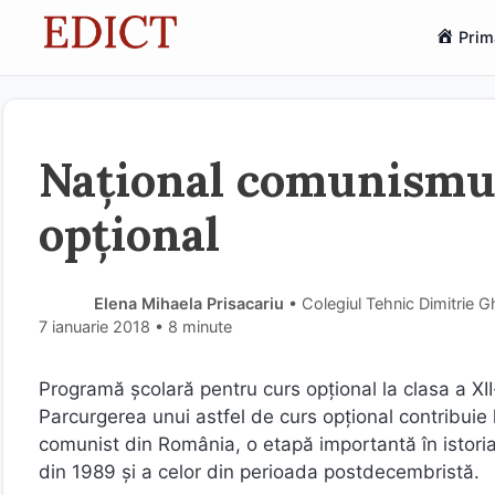
Sari
Prim
la
conținut
Național comunismul
opțional
Elena Mihaela Prisacariu
• Colegiul Tehnic Dimitrie 
7 ianuarie 2018
• 8 minute
Programă şcolară pentru curs opțional la clasa a X
Parcurgerea unui astfel de curs opţional contribuie
comunist din România, o etapă importantă în istori
din 1989 şi a celor din perioada postdecembristă.