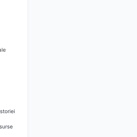
ale
storiei
 surse