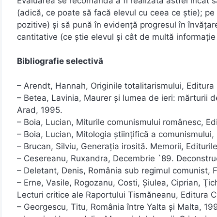
Evaluarea se recomandă a fi realizată astfel încât
(adică, ce poate să facă elevul cu ceea ce ştie); pe 
pozitive) şi să pună în evidenţă progresul în învăţar
cantitative (ce ştie elevul şi cât de multă informaţie 
Bibliografie selectivă
– Arendt, Hannah, Originile totalitarismului, Editur
– Betea, Lavinia, Maurer şi lumea de ieri: mărturii d
Arad, 1995.
– Boia, Lucian, Miturile comunismului românesc, Edi
– Boia, Lucian, Mitologia ştiinţifică a comunismulu
– Brucan, Silviu, Generaţia irosită. Memorii, Edituri
– Cesereanu, Ruxandra, Decembrie `89. Deconstrucţi
– Deletant, Denis, România sub regimul comunist, 
– Erne, Vasile, Rogozanu, Costi, Şiulea, Ciprian, Ţi
Lecturi critice ale Raportului Tismăneanu, Editura Ca
– Georgescu, Titu, România între Yalta şi Malta, 19