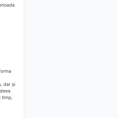
erioada
 forma
, dar şi
 ideea
i timp,