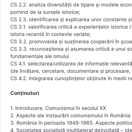
CS 2.2. analiza diversităţii de tipare şi modele econo
pornind de la sursele istorice;
CS 2.3. identificarea şi explicarea unor constante ş
CS 3.1. valorificarea critică a experienţelor istorice 
istoria recentă în contexte variate;
CS 3.2. promovarea şi susţinerea cooperării în şcoal
CS 3.3. recunoaşterea şi asumarea critică a unui sis
fundamentale ale omului
CS 4.1. selectarea/utilizarea de informaţie relevantă 
(de învăţare, cercetare, documentare şi procesare,
CS 4.2. Integrarea cunoştinţelor obţinute în medii 
Conținuturi
1. Introducere. Comunismul în secolul XX
2. Aspecte ale instaurării comunismului în România
3. România în perioada 1948-1965. Aspecte politice,
4. Societatea socialistă multilateral dezvoltată – id