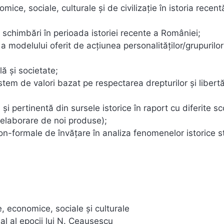
mice, sociale, culturale şi de civilizaţie în istoria recent
i schimbări în perioada istoriei recente a României;
/ a modelului oferit de acţiunea personalităţilor/grupurilor
ă şi societate;
tem de valori bazat pe respectarea drepturilor și libertă
şi pertinentă din sursele istorice în raport cu diferite sc
 elaborare de noi produse);
non-formale de învăţare în analiza fenomenelor istorice s
 economice, sociale şi culturale
eal al epocii lui N. Ceauşescu