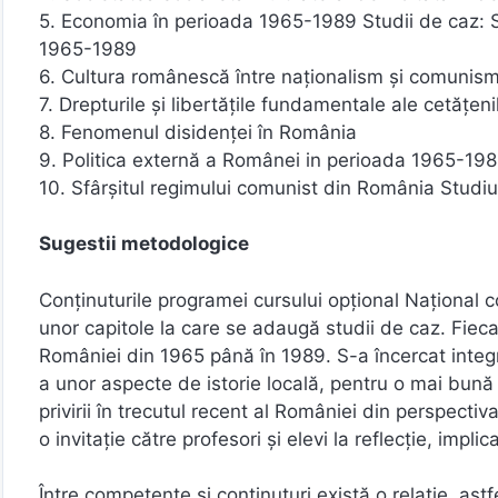
5. Economia în perioada 1965-1989 Studii de caz: S
1965-1989
6. Cultura românescă între naţionalism şi comunism 
7. Drepturile şi libertăţile fundamentale ale cetăţe
8. Fenomenul disidenţei în România
9. Politica externă a Românei in perioada 1965-19
10. Sfârşitul regimului comunist din România Studiu
Sugestii metodologice
Conţinuturile programei cursului opţional Naţiona
unor capitole la care se adaugă studii de caz. Fieca
României din 1965 până în 1989. S-a încercat integ
a unor aspecte de istorie locală, pentru o mai bună 
privirii în trecutul recent al României din perspectiva
o invitaţie către profesori şi elevi la reflecţie, impli
Între competenţe şi conţinuturi există o relaţie, astfe