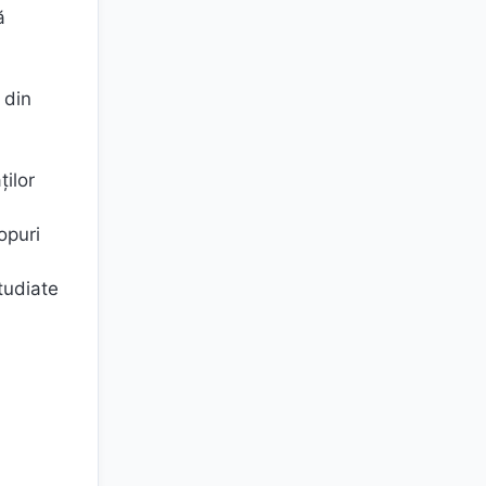
ă
 din
ților
opuri
tudiate