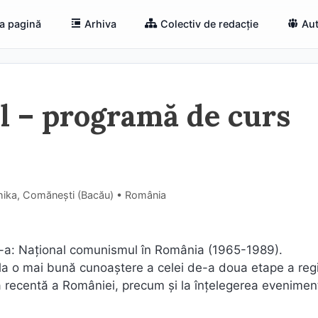
a pagină
Arhiva
Colectiv de redacție
Aut
 – programă de curs
Ghika, Comăneşti (Bacău) • România
II-a: Naţional comunismul în România (1965-1989).
 la o mai bună cunoaştere a celei de-a doua etape a reg
a recentă a României, precum şi la înţelegerea evenimen