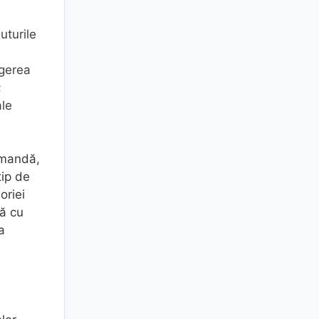
uturile
ngerea
;
ale
comandă,
tip de
oriei
că cu
a