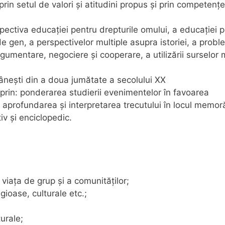
 prin setul de valori şi atitudini propus şi prin competenţe
ectiva educaţiei pentru drepturile omului, a educaţiei 
e gen, a perspectivelor multiple asupra istoriei, a probl
rgumentare, negociere şi cooperare, a utilizării surselor 
âneşti din a doua jumătate a secolului XX
c prin: ponderarea studierii evenimentelor în favoarea
 aprofundarea şi interpretarea trecutului în locul memoră
tiv şi enciclopedic.
 viaţa de grup şi a comunităţilor;
gioase, culturale etc.;
urale;