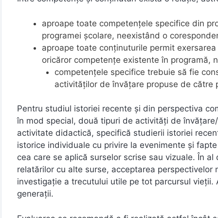
aproape toate competenţele specifice din pro
programei şcolare, neexistând o corespondenţ
aproape toate conţinuturile permit exersarea u
oricăror competenţe existente în programă, n
competenţele specifice trebuie să fie cons
activităţilor de învăţare propuse de către p
Pentru studiul istoriei recente şi din perspectiva 
în mod special, două tipuri de activităţi de învăţare/ 
activitate didactică, specifică studierii istoriei re
istorice individuale cu privire la evenimente şi fapte
cea care se aplică surselor scrise sau vizuale. În a
relatărilor cu alte surse, acceptarea perspectivelor 
investigaţie a trecutului utile pe tot parcursul vieţi
generaţii.