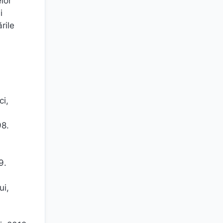
lor
i
rile
ci,
98.
9.
ui,