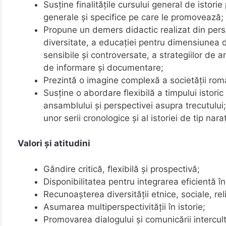
Susţine finalităţile cursului general de istorie
generale şi specifice pe care le promovează;
Propune un demers didactic realizat din persp
diversitate, a educaţiei pentru dimensiunea d
sensibile şi controversate, a strategiilor de a
de informare şi documentare;
Prezintă o imagine complexă a societăţii rom
Susţine o abordare flexibilă a timpului istori
ansamblului şi perspectivei asupra trecutului;
unor serii cronologice şi al istoriei de tip nara
Valori şi atitudini
Gândire critică, flexibilă şi prospectivă;
Disponibilitatea pentru integrarea eficientă în
Recunoașterea diversităţii etnice, sociale, reli
Asumarea multiperspectivităţii în istorie;
Promovarea dialogului şi comunicării intercult