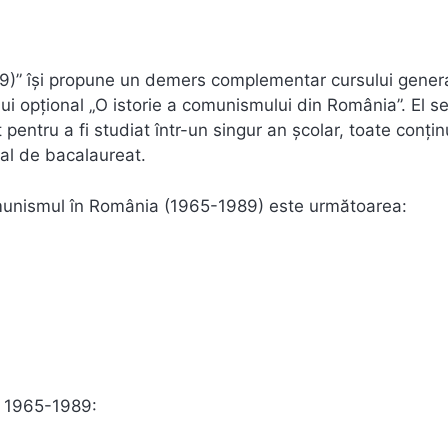
9)” îşi propune un demers complementar cursului gener
sului opţional „O istorie a comunismului din România”. El s
 pentru a fi studiat într-un singur an şcolar, toate conţin
al de bacalaureat.
omunismul în România (1965-1989) este următoarea:
a 1965-1989: