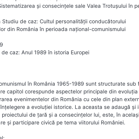
istematizarea şi consecinţele sale Valea Trotuşului în p
Studiu de caz: Cultul personalităţii conducătorului
nilor din România în perioada naţional-comunismului
89
 de caz: Anul 1989 în istoria Europei
l comunismul în România 1965-1989 sunt structurate sub
re capitol corespunde aspectelor principale din evoluţia
rarea evenimentelor din România cu cele din plan extern
înţelegere a evoluţiei istorice. La aceasta se adaugă şi
 proiectului de ţară şi a consecinţelor lui, este, în acelaş
care şi participare civică pe tema viitorului României.
l: