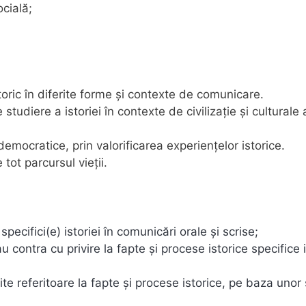
ocială;
storic în diferite forme şi contexte de comunicare.
 studiere a istoriei în contexte de civilizaţie şi culturale 
democratice, prin valorificarea experienţelor istorice.
ot parcursul vieţii.
pecifici(e) istoriei în comunicări orale și scrise;
 contra cu privire la fapte şi procese istorice specifice i
te referitoare la fapte şi procese istorice, pe baza unor