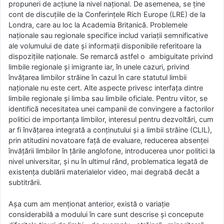
propuneri de acțiune la nivel național. De asemenea, se ține
cont de discuțiile de la Conferințele Rich Europe (LRE) de la
Londra, care au loc la Academia Britanică. Problemele
naționale sau regionale specifice includ variații semnificative
ale volumului de date și informații disponibile referitoare la
dispozițiile naționale. Se remarcă astfel o ambiguitate privind
limbile regionale și imigrante iar, în unele cazuri, privind
învățarea limbilor străine în cazul în care statutul limbii
naționale nu este cert. Alte aspecte privesc interfața dintre
limbile regionale și limba sau limbile oficiale. Pentru viitor, se
identifică necesitatea unei campanii de convingere a factorilor
politici de importanța limbilor, interesul pentru dezvoltări, cum
ar fi învățarea integrată a conținutului și a limbii străine (CLIL),
prin atitudini novatoare față de evaluare, reducerea absenței
învățării limbilor în țările anglofone, introducerea unor politici la
nivel universitar, și nu în ultimul rând, problematica legată de
existența dublării materialelor video, mai degrabă decât a
subtitrării.
Așa cum am menționat anterior, există o variație
considerabilă a modului în care sunt descrise și concepute