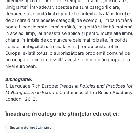
diferitele tipuri de limbi – de exemplu, „străine”, „minoritare”,
„imigrante”. Într-adevăr, acestea nu sunt categorii clare,
deoarece o anumită limbă poate fi contextualizată în funcție
de oricare dintre aceste categorii; de exemplu, limba română
poate fi considerate limbă străină, imigrantă și limbă maternă
în același timp, iar aceasta se aplică și pentru multe alte limbi,
chiar și în limbile de comunicare cele mai folosite. În pofida
acestei ambiguități și în ciuda variațiilor de peste tot în
Europa, există totuși o surprinzătoare problemă comună de
preocupare, din care rezultă aceste recomandări propuse la
nivel european.
Bibliografie:
1. Language Rich Europe:
Trends in Policies and Practices for
Multilingualism in Europe
. Conference at the British Academy.
London. 2012.
Încadrare în categoriile științelor educației:
Sistem de învățământ