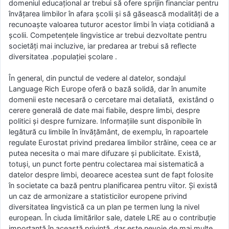
domeniul educațional ar trebui să ofere sprijin financiar pentru
învățarea limbilor în afara școlii și să găsească modalități de a
recunoaște valoarea tuturor acestor limbi în viața cotidiană a
școlii. Competențele lingvistice ar trebui dezvoltate pentru
societăți mai incluzive, iar predarea ar trebui să reflecte
diversitatea .populației școlare .
În general, din punctul de vedere al datelor, sondajul
Language Rich Europe oferă o bază solidă, dar în anumite
domenii este necesară o cercetare mai detaliată, existând o
cerere generală de date mai fiabile, despre limbi, despre
politici și despre furnizare. Informațiile sunt disponibile în
legătură cu limbile în învățământ, de exemplu, în rapoartele
regulate Eurostat privind predarea limbilor străine, ceea ce ar
putea necesita o mai mare difuzare și publicitate. Există,
totuși, un punct forte pentru colectarea mai sistematică a
datelor despre limbi, deoarece acestea sunt de fapt folosite
în societate ca bază pentru planificarea pentru viitor. Și există
un caz de armonizare a statisticilor europene privind
diversitatea lingvistică ca un plan pe termen lung la nivel
european. În ciuda limitărilor sale, datele LRE au o contribuție
importantă în această privință, dar este nevoie de mai multe