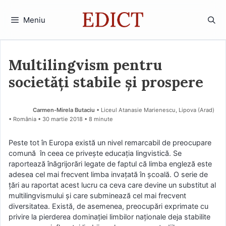
Sari
la
Meniu
conținut
Multilingvism pentru
societăți stabile și prospere
Carmen-Mirela Butaciu
• Liceul Atanasie Marienescu, Lipova (Arad)
• România
30 martie 2018
• 8 minute
Peste tot în Europa există un nivel remarcabil de preocupare
comună în ceea ce privește educația lingvistică. Se
raportează înăgrijorări legate de faptul că limba engleză este
adesea cel mai frecvent limba invațată în şcoală. O serie de
țări au raportat acest lucru ca ceva care devine un substitut al
multilingvismului și care subminează cel mai frecvent
diversitatea. Există, de asemenea, preocupări exprimate cu
privire la pierderea dominaţiei limbilor naționale deja stabilite