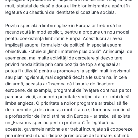
mult, statutul de clasã a doua al limbilor imigrante a apărut în
legătură cu chestiuni de identitate și coeziune socială.
Poziția specială a limbii engleze în Europa ar trebui să fie
recunoscută în mod explicit, pentru a propune un nou model
pentru coexistența limbilor în Europa. Acest lucru ar avea
implicații asupra formulelor de politică, în special asupra
obiectivului-cheie al „limbii materne plus două”. Ar încuraja, de
asemenea, mai multe activități de cercetare și dezvoltare
privind modalitățile prin care poziția de top a englezei ar
putea fi utilizată pentru a promova și a sprijini multilingvismul
sau plurilingvismul, mai degrabă decât a le submina. În cele
din urmă, aceasta ar însemna că fluxurile de finanțare
europene, de exemplu, programul de învățare continuă pe tot
parcursul vieții, ar acorda prioritate sprijinului altor limbi decât
limba engleză. O prioritate a noilor programe ar trebui să fie
de a permite și de a încuraja mobilitatea și formarea continuă
a profesorilor de limbi străine din Europa – ar trebui să existe
un „Erasmus specific pentru profesori”. În legătură cu
aceasta, guvernele naționale ar trebui încurajate să coopereze
prin intermediul unor dispoziții reciproce de formare, schimb