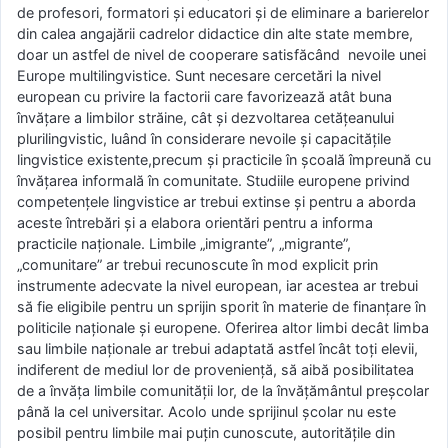
de profesori, formatori și educatori și de eliminare a barierelor
din calea angajării cadrelor didactice din alte state membre,
doar un astfel de nivel de cooperare satisfăcând nevoile unei
Europe multilingvistice. Sunt necesare cercetări la nivel
european cu privire la factorii care favorizează atât buna
învățare a limbilor străine, cât și dezvoltarea cetățeanului
plurilingvistic, luând în considerare nevoile și capacitățile
lingvistice existente,precum și practicile în școală împreună cu
învățarea informală în comunitate. Studiile europene privind
competențele lingvistice ar trebui extinse și pentru a aborda
aceste întrebări și a elabora orientări pentru a informa
practicile naționale. Limbile „imigrante”, „migrante”,
„comunitare” ar trebui recunoscute în mod explicit prin
instrumente adecvate la nivel european, iar acestea ar trebui
să fie eligibile pentru un sprijin sporit în materie de finanțare în
politicile naționale și europene. Oferirea altor limbi decât limba
sau limbile naționale ar trebui adaptată astfel încât toți elevii,
indiferent de mediul lor de proveniență, să aibă posibilitatea
de a învăța limbile comunității lor, de la învățământul preșcolar
până la cel universitar. Acolo unde sprijinul școlar nu este
posibil pentru limbile mai puțin cunoscute, autoritățile din