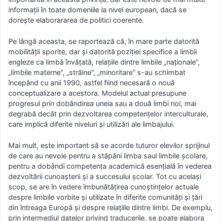
informații în toate domeniile la nivel european, dacă se
dorește elaborararea de politici coerente.
Pe lângă aceasta, se raportează că, în mare parte datorită
mobilității sporite, dar și datorită poziției specifice a limbii
engleze ca limbă învățată, relațiile dintre limbile „naționale”,
„limbile materne”, „străine”, „minoritare” s-au schimbat
începând cu anii 1990, astfel fiind necesară o nouă
conceptualizare a acestora. Modelul actual presupune
progresul prin dobândirea uneia sau a două limbi noi, mai
degrabă decât prin dezvoltarea competențelor interculturale,
care implică diferite niveluri și utilizări ale limbajului.
Mai mult, este important să se acorde tuturor elevilor sprijinul
de care au nevoie pentru a stăpâni limba saul limbile școlare,
pentru a dobândi competența academică esențială în vederea
dezvoltării cunoașterii și a succesului școlar. Tot cu același
scop, se are în vedere îmbunătățirea cunoștințelor actuale
despre limbile vorbite și utilizate în diferite comunități și țări
din întreaga Europă și despre relațiile dintre limbi. De exemplu,
prin intermediul datelor privind traducerile, se poate elabora