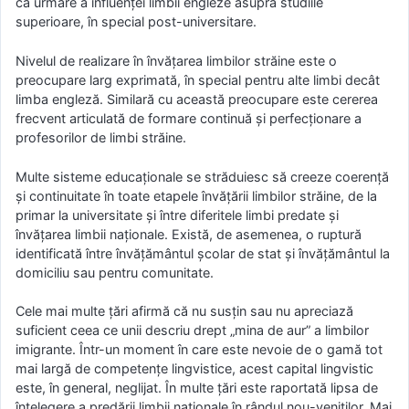
ca urmare a influenței limbii engleze asupra studiile
superioare, în special post-universitare.
Nivelul de realizare în învățarea limbilor străine este o
preocupare larg exprimată, în special pentru alte limbi decât
limba engleză. Similară cu această preocupare este cererea
frecvent articulată de formare continuă și perfecționare a
profesorilor de limbi străine.
Multe sisteme educaționale se străduiesc să creeze coerență
și continuitate în toate etapele învățării limbilor străine, de la
primar la universitate și între diferitele limbi predate și
învățarea limbii naționale. Există, de asemenea, o ruptură
identificată între învățământul școlar de stat și învățământul la
domiciliu sau pentru comunitate.
Cele mai multe țări afirmă că nu susțin sau nu apreciază
suficient ceea ce unii descriu drept „mina de aur” a limbilor
imigrante. Într-un moment în care este nevoie de o gamă tot
mai largă de competențe lingvistice, acest capital lingvistic
este, în general, neglijat. În multe țări este raportată lipsa de
înțelegere a predării limbii naționale în rândul nou-veniților. Mai