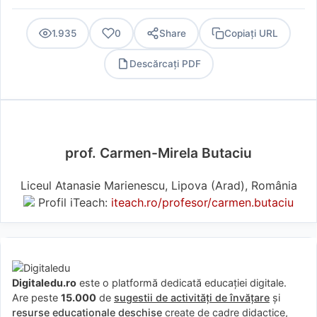
1.935
0
Share
Copiați URL
Descărcați PDF
PDF
prof. Carmen-Mirela Butaciu
Liceul Atanasie Marienescu, Lipova (Arad), România
Profil iTeach:
iteach.ro/profesor/carmen.butaciu
Digitaledu.ro
este o platformă dedicată educației digitale.
Are peste
15.000
de
sugestii de activități de învățare
și
resurse educaționale deschise
create de cadre didactice,