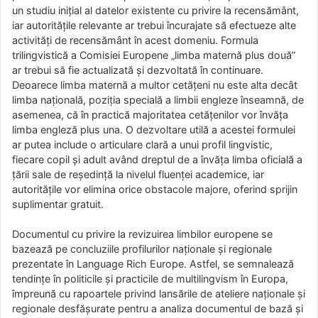
un studiu inițial al datelor existente cu privire la recensământ,
iar autoritățile relevante ar trebui încurajate să efectueze alte
activități de recensământ în acest domeniu. Formula
trilingvistică a Comisiei Europene „limba maternă plus două”
ar trebui să fie actualizată și dezvoltată în continuare.
Deoarece limba maternă a multor cetățeni nu este alta decât
limba națională, poziția specială a limbii engleze înseamnă, de
asemenea, că în practică majoritatea cetățenilor vor învăța
limba engleză plus una. O dezvoltare utilă a acestei formulei
ar putea include o articulare clară a unui profil lingvistic,
fiecare copil și adult având dreptul de a învăța limba oficială a
țării sale de reședință la nivelul fluenței academice, iar
autoritățile vor elimina orice obstacole majore, oferind sprijin
suplimentar gratuit.
Documentul cu privire la revizuirea limbilor europene se
bazează pe concluziile profilurilor naționale și regionale
prezentate în Language Rich Europe. Astfel, se semnalează
tendințe în politicile și practicile de multilingvism în Europa,
împreună cu rapoartele privind lansările de ateliere naționale și
regionale desfășurate pentru a analiza documentul de bază și