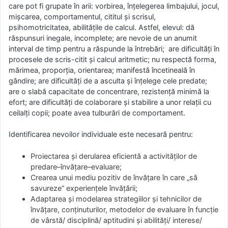
care pot fi grupate în arii: vorbirea, înţelegerea limbajului, jocul,
mişcarea, comportamentul, cititul şi scrisul,
psihomotricitatea, abilităţile de calcul. Astfel, elevul: dă
răspunsuri inegale, incomplete; are nevoie de un anumit
interval de timp pentru a răspunde la întrebări; are dificultăţi în
procesele de scris-citit şi calcul aritmetic; nu respectă forma,
mărimea, proporţia, orientarea; manifestă încetineală în
gândire; are dificultăţi de a asculta şi înţelege cele predate;
are o slabă capacitate de concentrare, rezistenţă minimă la
efort; are dificultăţi de colaborare şi stabilire a unor relaţii cu
ceilalţi copii; poate avea tulburări de comportament.
Identificarea nevoilor individuale este necesară pentru:
Proiectarea şi derularea eficientă a activităţilor de
predare–învăţare–evaluare;
Crearea unui mediu pozitiv de învăţare în care „să
savureze” experienţele învăţării;
Adaptarea şi modelarea strategiilor şi tehnicilor de
învăţare, conţinuturilor, metodelor de evaluare în funcţie
de vârstă/ disciplină/ aptitudini şi abilităţi/ interese/