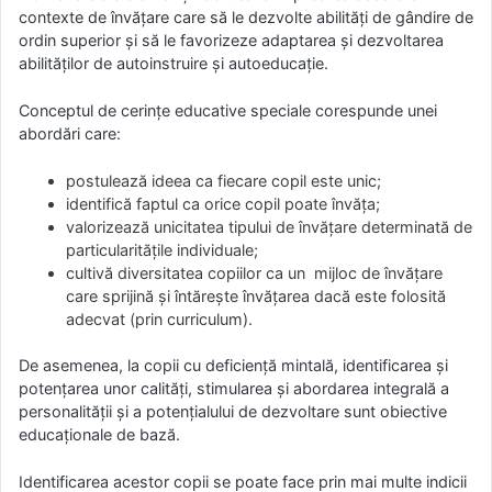
contexte de învăţare care să le dezvolte abilităţi de gândire de
ordin superior şi să le favorizeze adaptarea şi dezvoltarea
abilităţilor de autoinstruire şi autoeducaţie.
Conceptul de cerinţe educative speciale corespunde unei
abordări care:
postulează ideea ca fiecare copil este unic;
identifică faptul ca orice copil poate învăţa;
valorizează unicitatea tipului de învăţare determinată de
particularităţile individuale;
cultivă diversitatea copiilor ca un mijloc de învăţare
care sprijină şi întăreşte învăţarea dacă este folosită
adecvat (prin curriculum).
De asemenea, la copii cu deficienţă mintală, identificarea şi
potenţarea unor calităţi, stimularea şi abordarea integrală a
personalităţii şi a potenţialului de dezvoltare sunt obiective
educaţionale de bază.
Identificarea acestor copii se poate face prin mai multe indicii