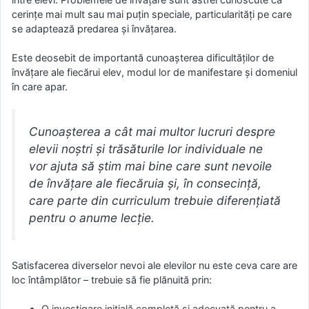
cerinţe mai mult sau mai puţin speciale, particularităţi pe care
se adaptează predarea şi învăţarea.
Este deosebit de importantă cunoaşterea dificultăţilor de
învăţare ale fiecărui elev, modul lor de manifestare şi domeniul
în care apar.
Cunoaşterea a cât mai multor lucruri despre
elevii noştri şi trăsăturile lor individuale ne
vor ajuta să ştim mai bine care sunt nevoile
de învăţare ale fiecăruia şi, în consecinţă,
care parte din curriculum trebuie diferenţiată
pentru o anume lecţie.
Satisfacerea diverselor nevoi ale elevilor nu este ceva care are
loc întâmplător – trebuie să fie plănuită prin:
O investigare iniţială completă şi adecvată pentru a