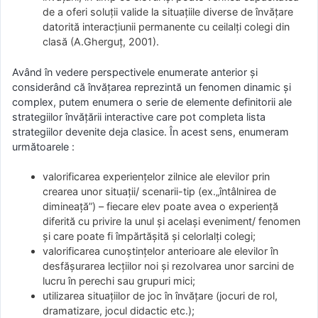
de a oferi soluţii valide la situaţiile diverse de învăţare
datorită interacţiunii permanente cu ceilalţi colegi din
clasă (A.Gherguţ, 2001).
Având în vedere perspectivele enumerate anterior şi
considerând că învăţarea reprezintă un fenomen dinamic şi
complex, putem enumera o serie de elemente definitorii ale
strategiilor învăţării interactive care pot completa lista
strategiilor devenite deja clasice. În acest sens, enumeram
următoarele :
valorificarea experienţelor zilnice ale elevilor prin
crearea unor situaţii/ scenarii-tip (ex.„întâlnirea de
dimineaţă”) – fiecare elev poate avea o experienţă
diferită cu privire la unul şi acelaşi eveniment/ fenomen
şi care poate fi împărtăşită şi celorlalţi colegi;
valorificarea cunoştinţelor anterioare ale elevilor în
desfăşurarea lecţiilor noi şi rezolvarea unor sarcini de
lucru în perechi sau grupuri mici;
utilizarea situaţiilor de joc în învăţare (jocuri de rol,
dramatizare, jocul didactic etc.);