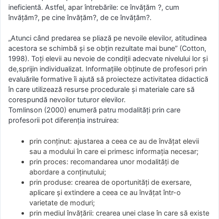
ineficientă. Astfel, apar întrebările: ce învăţăm ?, cum
învăţăm?, pe cine învăţăm?, de ce învăţăm?.
„Atunci când predarea se pliază pe nevoile elevilor, atitudinea
acestora se schimbă şi se obţin rezultate mai bune” (Cotton,
1998). Toţi elevii au nevoie de condiţii adecvate nivelului lor şi
de,sprijin individualizat. Informaţiile obţinute de profesori prin
evaluările formative îi ajută să proiecteze activitatea didactică
în care utilizează resurse procedurale şi materiale care să
corespundă nevoilor tuturor elevilor.
Tomlinson (2000) enumeră patru modalităţi prin care
profesorii pot diferenţia instruirea:
prin conţinut: ajustarea a ceea ce au de învăţat elevii
sau a modului în care ei primesc informaţia necesar;
prin proces: recomandarea unor modalităţi de
abordare a conţinutului;
prin produse: crearea de oportunităţi de exersare,
aplicare şi extindere a ceea ce au învăţat într-o
varietate de moduri;
prin mediul învăţării: crearea unei clase în care să existe