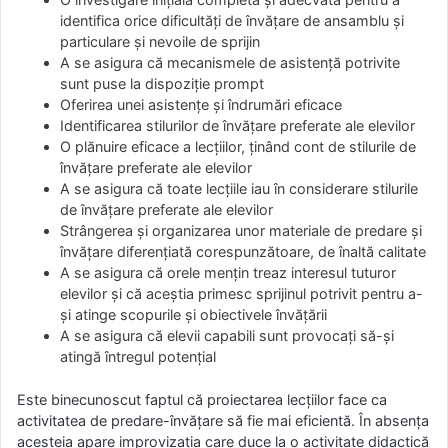
identifica orice dificultăţi de învăţare de ansamblu şi
particulare şi nevoile de sprijin
A se asigura că mecanismele de asistenţă potrivite
sunt puse la dispoziţie prompt
Oferirea unei asistenţe şi îndrumări eficace
Identificarea stilurilor de învăţare preferate ale elevilor
O plănuire eficace a lecţiilor, ţinând cont de stilurile de
învăţare preferate ale elevilor
A se asigura că toate lecţiile iau în considerare stilurile
de învăţare preferate ale elevilor
Strângerea şi organizarea unor materiale de predare şi
învăţare diferenţiată corespunzătoare, de înaltă calitate
A se asigura că orele menţin treaz interesul tuturor
elevilor şi că aceştia primesc sprijinul potrivit pentru a-
şi atinge scopurile şi obiectivele învăţării
A se asigura că elevii capabili sunt provocaţi să-şi
atingă întregul potenţial
Este binecunoscut faptul că proiectarea lecţiilor face ca
activitatea de predare-învăţare să fie mai eficientă. În absenţa
acesteia apare improvizaţia care duce la o activitate didactică