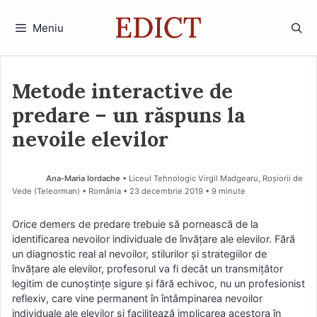
Sari
la
Meniu
conținut
Metode interactive de
predare – un răspuns la
nevoile elevilor
Ana-Maria Iordache
• Liceul Tehnologic Virgil Madgearu, Roșiorii de
Vede (Teleorman) • România
23 decembrie 2019
• 9 minute
Orice demers de predare trebuie să pornească de la
identificarea nevoilor individuale de învăţare ale elevilor. Fără
un diagnostic real al nevoilor, stilurilor şi strategiilor de
învăţare ale elevilor, profesorul va fi decât un transmiţător
legitim de cunoştinţe sigure şi fără echivoc, nu un profesionist
reflexiv, care vine permanent în întâmpinarea nevoilor
individuale ale elevilor şi facilitează implicarea acestora în