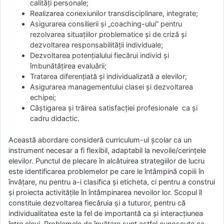
calităţi personale;
Realizarea conexiunilor transdisciplinare, integrate;
Asigurarea consilierii şi „coaching-ului” pentru
rezolvarea situaţiilor problematice şi de criză şi
dezvoltarea responsabilităţii individuale;
Dezvoltarea potenţialului fiecărui individ şi
îmbunătăţirea evaluării;
Tratarea diferenţiată şi individualizată a elevilor;
Asigurarea managementului clasei şi dezvoltarea
echipei;
Câştigarea şi trăirea satisfacţiei profesionale ca şi
cadru didactic.
Această abordare consideră curriculum-ul şcolar ca un
instrument necesar a fi flexibil, adaptabil la nevoile/cerinţele
elevilor. Punctul de plecare în alcătuirea strategiilor de lucru
este identificarea problemelor pe care le întâmpină copiii în
învăţare, nu pentru a-i clasifica şi eticheta, ci pentru a construi
şi proiecta activităţile în întâmpinarea nevoilor lor. Scopul îl
constituie dezvoltarea fiecăruia şi a tuturor, pentru că
individualitatea este la fel de importantă ca şi interacţiunea
între elevi. Problemele de învăţare sunt astfel cunoscute ca