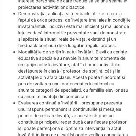
interese personale de care trebuie să se ţină seama în
proiectarea activităţilor didactice.
Demonstraţia, aplicaţia şi feedback-ul – se refera la
faptul că orice proces de învăţare (mai ales în condiţiile
învăţământului incluziv) este mai eficient şi mai uşor de
înţeles dacă informaţiile prezentate sunt demonstrate
şi aplicate la situaţii reale de viaţă, existând şi un
feedback continuu de-a lungul întregului proces.
Modalităţile de sprijin în actul învăţării. Elevii cu cerinţe
educative speciale au nevoie în anumite momente de
un sprijin activ în învăţare, atât în timpul activităţilor
desfăşurate în clasă ( profesori de sprijin), cât şi la
activităţile din afara clasei. Acesta poate fi acordat şi
prin dezvoltarea unui parteneriat educaţional cu
anumite categorii de specialişti, cu familiile elevilor sau
cu anumite instituţii din comunitate.
Evaluarea continuă a învăţării – presupune prezenţa
unui răspuns permanent la conţinuturile şi mesajele
primite de cel care învaţă, iar aceste răspunsuri
constituie principalul reper după care fiecare profesor
îşi poate perfecţiona şi optimiza intervenţia în actul
învăţării, în timp ce elevul îşi poate verifica capacitatea