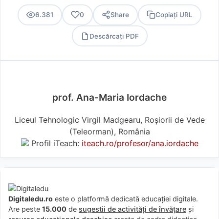
6.381
0
Share
Copiați URL
Descărcați PDF
PDF
prof. Ana-Maria Iordache
Liceul Tehnologic Virgil Madgearu, Roșiorii de Vede
(Teleorman), România
Profil iTeach:
iteach.ro/profesor/ana.iordache
Digitaledu.ro
este o platformă dedicată educației digitale.
Are peste
15.000
de
sugestii de activități de învățare
și