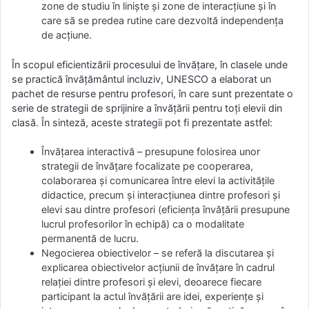
zone de studiu în linişte şi zone de interacţiune şi în
care să se predea rutine care dezvoltă independenţa
de acţiune.
În scopul eficientizării procesului de învăţare, în clasele unde
se practică învăţământul incluziv, UNESCO a elaborat un
pachet de resurse pentru profesori, în care sunt prezentate o
serie de strategii de sprijinire a învăţării pentru toţi elevii din
clasă. În sinteză, aceste strategii pot fi prezentate astfel:
Învăţarea interactivă – presupune folosirea unor
strategii de învăţare focalizate pe cooperarea,
colaborarea şi comunicarea între elevi la activităţile
didactice, precum şi interacţiunea dintre profesori şi
elevi sau dintre profesori (eficienţa învăţării presupune
lucrul profesorilor în echipă) ca o modalitate
permanentă de lucru.
Negocierea obiectivelor – se referă la discutarea şi
explicarea obiectivelor acţiunii de învăţare în cadrul
relaţiei dintre profesori şi elevi, deoarece fiecare
participant la actul învăţării are idei, experienţe şi