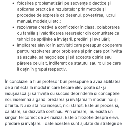
folosirea problematizării pe secvenţe didactice şi
aplicarea practică a rezultatelor prin metode şi
procedee de expresie ca desenul, povestirea, lucrul
manual, modelajul etc.;
rezolvarea creativă a conflictelor în clasă, colaborarea
cu familia şi valorificarea resurselor din comunitate ca
tehnici de sprijinire a învăţării, predării şi evaluării;
implicarea elevilor în activităţi care presupun cooperare
pentru rezolvarea unor probleme şi prin care pot învăţa
să asculte, să negocieze şi să accepte opinia sau
părerea celuilalt, indiferent de statutul sau rolul pe care
îl deţin în grupul respectiv.
În concluzie, a fi un profesor bun presupune a avea abilitatea
de a reflecta la modul în care fiecare elev poate să-şi
însuşească şi să înveţe cu succes deprinderile şi conceptele
noi, înseamnă a gândi predarea şi învăţarea în moduri noi şi
diferite. Nu există nici început, nici sfârşit. Este un proces şi,
ca atare, se dezvoltă continuu. Prin urmare, nu există un
singur fel corect de a-l realiza. Este o filozofie despre elevi,
predare şi învăţare. Toate acestea sunt ajutate de strategii de