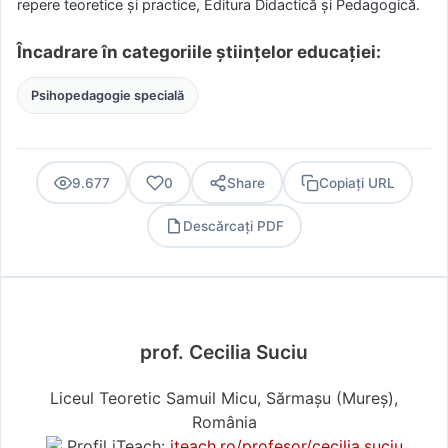
repere teoretice și practice, Editura Didactică și Pedagogică.
Încadrare în categoriile științelor educației:
Psihopedagogie specială
9.677
0
Share
Copiați URL
Descărcați PDF
PDF
prof. Cecilia Suciu
Liceul Teoretic Samuil Micu, Sărmașu (Mureş),
România
Profil iTeach:
iteach.ro/profesor/cecilia.suciu