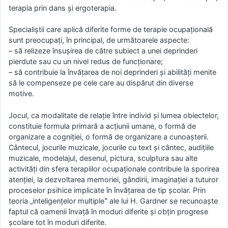
terapia prin dans și ergoterapia.
Specialiștii care aplică diferite forme de terapie ocupațională
sunt preocupați, în principal, de următoarele aspecte:
– să relizeze însușirea de către subiect a unei deprinderi
pierdute sau cu un nivel redus de funcționare;
– să contribuie la învățarea de noi deprinderi și abilități menite
să le compenseze pe cele care au dispărut din diverse
motive.
Jocul, ca modalitate de relație între individ și lumea obiectelor,
constituie formula primară a acțiunii umane, o formă de
organizare a cogniției, o formă de organizare a cunoașterii.
Cântecul, jocurile muzicale, jocurile cu text și cântec, audițiile
muzicale, modelajul, desenul, pictura, sculptura sau alte
activități din sfera terapiilor ocupaționale contribuie la sporirea
atenției, la dezvoltarea memoriei, gândirii, imaginației a tuturor
proceselor psihice implicate în învățarea de tip școlar. Prin
teoria „inteligențelor multipleˮ ale lui H. Gardner se recunoaște
faptul că oamenii învață în moduri diferite și obțin progrese
școlare tot în moduri diferite.