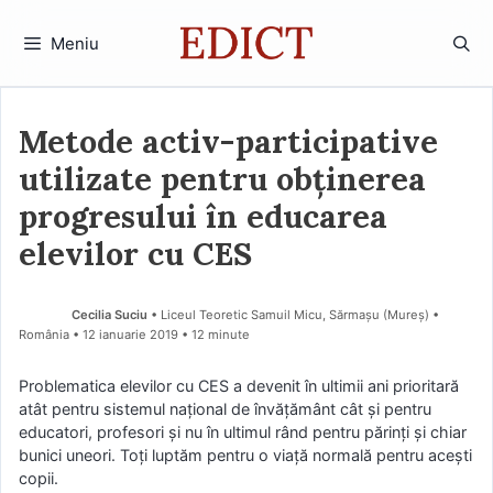
Sari
la
Meniu
conținut
Metode activ-participative
utilizate pentru obținerea
progresului în educarea
elevilor cu CES
Cecilia Suciu
• Liceul Teoretic Samuil Micu, Sărmașu (Mureş) •
România
12 ianuarie 2019
• 12 minute
Problematica elevilor cu CES a devenit în ultimii ani prioritară
atât pentru sistemul național de învățământ cât și pentru
educatori, profesori și nu în ultimul rând pentru părinți și chiar
bunici uneori. Toți luptăm pentru o viață normală pentru acești
copii.