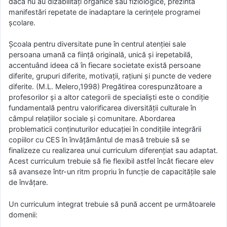
dacă nu au dizabilități organice sau fiziologice, prezintă
manifestări repetate de inadaptare la cerințele programei
școlare.
Școala pentru diversitate pune în centrul atenției sale
persoana umană ca ființă originală, unică și irepetabilă,
accentuând ideea că în fiecare societate există persoane
diferite, grupuri diferite, motivații, rațiuni și puncte de vedere
diferite. (M.L. Melero,1998) Pregătirea corespunzătoare a
profesorilor și a altor categorii de specialiști este o condiție
fundamentală pentru valorificarea diversității culturale în
câmpul relațiilor sociale și comunitare. Abordarea
problematicii conținuturilor educației în condițiile integrării
copiilor cu CES în învățământul de masă trebuie să se
finalizeze cu realizarea unui curriculum diferențiat sau adaptat.
Acest curriculum trebuie să fie flexibil astfel încât fiecare elev
să avanseze într-un ritm propriu în funcție de capacitățile sale
de învățare.
Un curriculum integrat trebuie să pună accent pe următoarele
domenii: