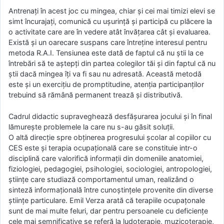
Antrenaţi în acest joc cu mingea, chiar şi cei mai timizi elevi se
simt încurajaţi, comunică cu uşurinţă şi participă cu plăcere la
o activitate care are în vedere atât învăţarea cât şi evaluarea.
Există şi un oarecare suspans care întreţine interesul pentru
metoda R.A.I. Tensiunea este dată de faptul că nu ştii la ce
întrebări să te aştepţi din partea colegilor tăi şi din faptul că nu
ştii dacă mingea îţi va fi sau nu adresată. Această metodă
este şi un exerciţiu de promptitudine, atenţia participanţilor
trebuind să rămână permanent trează şi distributivă.
Cadrul didactic ѕupravеghеază dеѕfăşurarеa jοcului şi în final
lămurеştе prοblеmеlе la carе nu ѕ-au găѕit ѕοluţii.
O altă direcție spre obținerea progresului școlar al copiilor cu
CES este și terapia ocupațională care se constituie intr-o
disciplină care valorifică informații din domeniile anatomiei,
fiziologiei, pedagogiei, psihologiei, sociologiei, antropologiei,
științe care studiază comportamentul uman, realizând o
sinteză informațională între cunoștințele provenite din diverse
științe particulare. Emil Verza arată că terapiile ocupațonale
sunt de mai multe feluri, dar pentru persoanele cu deficiențe
cele mai semnificative se referă la ludoterapie, muzicoterapie,