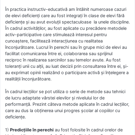
În practica instructiv-educativă am întâlnit numeroase cazuri
de elevi deficienți care au fost integrați în clase de elevi fără
deficiențe și au avut evoluții spectaculoase la unele discipline.
În cadrul activităților, au fost aplicate cu precădere metodele
activ-participative care stimulează interesul pentru
cunoaștere, facilitează interacțiunea cu realitatea
înconjurătoare. Lucrul în perechi sau în grupe mici de elevi au
facilitat comunicarea între ei, colaborarea sau sprijinul
reciproc în realizarea sarcinilor sau temelor avute. Au fost
toleranți unii cu alții, au luat decizii prin consultarea între ei, și-
au exprimat opinii realizând o participare activă și înțelegere a
realității înconjurătoare.
În cadrul lecțiilor se pot utiliza o serie de metode sau tehnici
de lucru adaptate vârstei elevilor și nivelului lor de
performanță. Prezint câteva metode aplicate în cadrul lecțiilor,
care au dus la obținerea unui progres școlar al copiilor cu
deficiențe.
1)
Predicțiile în perechi
au fost folosite în cadrul orelor de