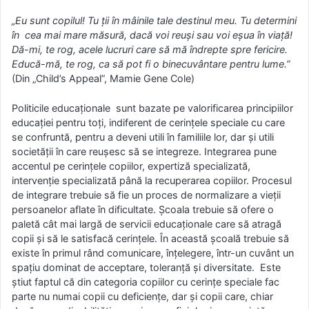
„Eu sunt copilul! Tu ţii în mâinile tale destinul meu. Tu determini
în cea mai mare măsură, dacă voi reuşi sau voi eşua în viaţă!
Dă-mi, te rog, acele lucruri care să mă îndrepte spre fericire.
Educă-mă, te rog, ca să pot fi o binecuvântare pentru lume.”
(Din „Child’s Appeal”, Mamie Gene Cole)
Politicile educaționale sunt bazate pe valorificarea principiilor
educației pentru toți, indiferent de cerințele speciale cu care
se confruntă, pentru a deveni utili în familiile lor, dar și utili
societății în care reușesc să se integreze. Integrarea pune
accentul pe cerințele copiilor, expertiză specializată,
intervenție specializată până la recuperarea copiilor. Procesul
de integrare trebuie să fie un proces de normalizare a vieții
persoanelor aflate în dificultate. Școala trebuie să ofere o
paletă cât mai largă de servicii educaționale care să atragă
copii și să le satisfacă cerințele. În această școală trebuie să
existe în primul rând comunicare, înțelegere, într-un cuvânt un
spațiu dominat de acceptare, toleranță și diversitate. Este
știut faptul că din categoria copiilor cu cerințe speciale fac
parte nu numai copii cu deficiențe, dar și copii care, chiar