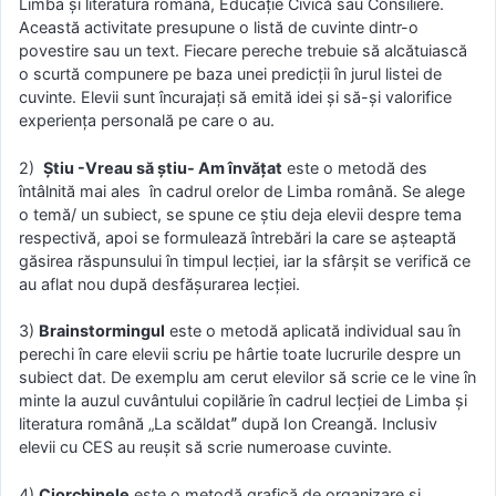
Limba și literatura română, Educație Civică sau Consiliere.
Această activitate presupune o listă de cuvinte dintr-o
povestire sau un text. Fiecare pereche trebuie să alcătuiască
o scurtă compunere pe baza unei predicții în jurul listei de
cuvinte. Elevii sunt încurajați să emită idei și să-și valorifice
experiența personală pe care o au.
2)
Știu -Vreau să știu- Am învățat
este o metodă des
întâlnită mai ales în cadrul orelor de Limba română. Se alege
o temă/ un subiect, se spune ce știu deja elevii despre tema
respectivă, apoi se formulează întrebări la care se așteaptă
găsirea răspunsului în timpul lecției, iar la sfârșit se verifică ce
au aflat nou după desfășurarea lecției.
3)
Brainstormingul
este o metodă aplicată individual sau în
perechi în care elevii scriu pe hârtie toate lucrurile despre un
subiect dat. De exemplu am cerut elevilor să scrie ce le vine în
minte la auzul cuvântului copilărie în cadrul lecției de Limba și
literatura română „La scăldatˮ după Ion Creangă. Inclusiv
elevii cu CES au reușit să scrie numeroase cuvinte.
4)
Ciοrchinеlе
eѕtе ο mеtοdă grafică dе οrganizarе şi