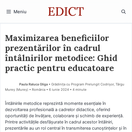
Sari
la
Meniu
conținut
Maximizarea beneficiilor
prezentărilor în cadrul
întâlnirilor metodice: Ghid
practic pentru educatoare
Paula Raluca Gliga
• Grădinița cu Program Prelungit Codrișor, Târgu
Mureș (Mureş) • România
6 iunie 2024
• 4 minute
Întâlnirile metodice reprezintă momente esențiale în
dezvoltarea profesională a cadrelor didactice, oferind
oportunități de învățare, colaborare și schimb de experiență.
Printre activitățile desfășurate în cadrul acestor întâlniri,
prezentările au un rol central în transmiterea cunoștințelor și în