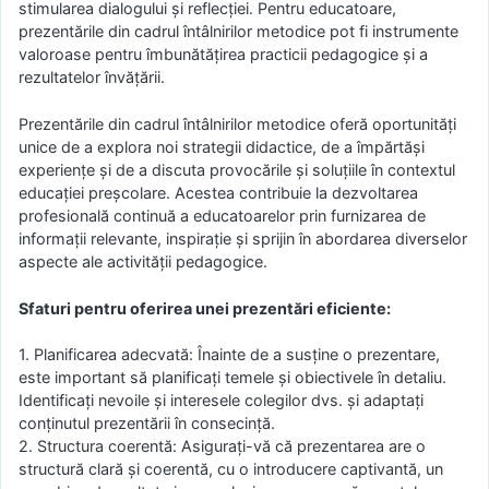
stimularea dialogului și reflecției. Pentru educatoare,
prezentările din cadrul întâlnirilor metodice pot fi instrumente
valoroase pentru îmbunătățirea practicii pedagogice și a
rezultatelor învățării.
Prezentările din cadrul întâlnirilor metodice oferă oportunități
unice de a explora noi strategii didactice, de a împărtăși
experiențe și de a discuta provocările și soluțiile în contextul
educației preșcolare. Acestea contribuie la dezvoltarea
profesională continuă a educatoarelor prin furnizarea de
informații relevante, inspirație și sprijin în abordarea diverselor
aspecte ale activității pedagogice.
Sfaturi pentru oferirea unei prezentări eficiente:
1. Planificarea adecvată: Înainte de a susține o prezentare,
este important să planificați temele și obiectivele în detaliu.
Identificați nevoile și interesele colegilor dvs. și adaptați
conținutul prezentării în consecință.
2. Structura coerentă: Asigurați-vă că prezentarea are o
structură clară și coerentă, cu o introducere captivantă, un