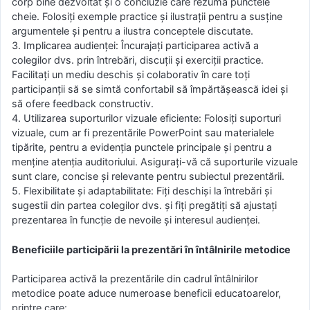
corp bine dezvoltat și o concluzie care rezumă punctele
cheie. Folosiți exemple practice și ilustrații pentru a susține
argumentele și pentru a ilustra conceptele discutate.
3. Implicarea audienței: Încurajați participarea activă a
colegilor dvs. prin întrebări, discuții și exerciții practice.
Facilitați un mediu deschis și colaborativ în care toți
participanții să se simtă confortabil să împărtășească idei și
să ofere feedback constructiv.
4. Utilizarea suporturilor vizuale eficiente: Folosiți suporturi
vizuale, cum ar fi prezentările PowerPoint sau materialele
tipărite, pentru a evidenția punctele principale și pentru a
menține atenția auditoriului. Asigurați-vă că suporturile vizuale
sunt clare, concise și relevante pentru subiectul prezentării.
5. Flexibilitate și adaptabilitate: Fiți deschiși la întrebări și
sugestii din partea colegilor dvs. și fiți pregătiți să ajustați
prezentarea în funcție de nevoile și interesul audienței.
Beneficiile participării la prezentări în întâlnirile metodice
Participarea activă la prezentările din cadrul întâlnirilor
metodice poate aduce numeroase beneficii educatoarelor,
printre care: