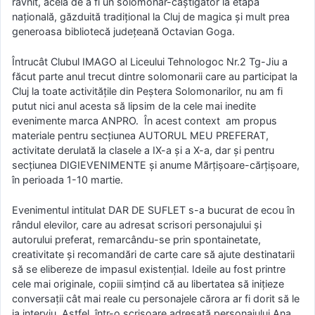
râvnit, acela de a fi un solomonar-câștigător la etapa
națională, găzduită tradițional la Cluj de magica și mult prea
generoasa bibliotecă județeană Octavian Goga.
Întrucât Clubul IMAGO al Liceului Tehnologoc Nr.2 Tg-Jiu a
făcut parte anul trecut dintre solomonarii care au participat la
Cluj la toate activitățile din Peștera Solomonarilor, nu am fi
putut nici anul acesta să lipsim de la cele mai inedite
evenimente marca ANPRO. În acest context am propus
materiale pentru secțiunea AUTORUL MEU PREFERAT,
activitate derulată la clasele a IX-a și a X-a, dar și pentru
secțiunea DIGIEVENIMENTE și anume Mărțișoare-cărțișoare,
în perioada 1-10 martie.
Evenimentul intitulat DAR DE SUFLET s-a bucurat de ecou în
rândul elevilor, care au adresat scrisori personajului și
autorului preferat, remarcându-se prin spontainetate,
creativitate și recomandări de carte care să ajute destinatarii
să se elibereze de impasul existențial. Ideile au fost printre
cele mai originale, copiii simțind că au libertatea să inițieze
conversații cât mai reale cu personajele cărora ar fi dorit să le
ia interviu. Astfel, într-o scrisoare adresată personajului Ana