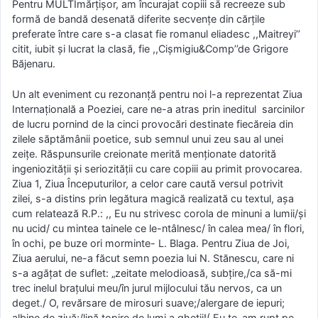
Pentru MULTImărțișor, am încurajat copiii să recreeze sub
formă de bandă desenată diferite secvențe din cărțile
preferate între care s-a clasat fie romanul eliadesc ,,Maitreyi’’
citit, iubit și lucrat la clasă, fie ,,Cișmigiu&Comp’’de Grigore
Băjenaru.
Un alt eveniment cu rezonanță pentru noi l-a reprezentat Ziua
Internațională a Poeziei, care ne-a atras prin ineditul sarcinilor
de lucru pornind de la cinci provocări destinate fiecăreia din
zilele săptămânii poetice, sub semnul unui zeu sau al unei
zeițe. Răspunsurile creionate merită menționate datorită
ingeniozității și seriozității cu care copiii au primit provocarea.
Ziua 1, Ziua Începuturilor, a celor care caută versul potrivit
zilei, s-a distins prin legătura magică realizată cu textul, așa
cum relatează R.P.: ,, Eu nu strivesc corola de minuni a lumii/și
nu ucid/ cu mintea tainele ce le-ntâlnesc/ în calea mea/ în flori,
în ochi, pe buze ori morminte- L. Blaga. Pentru Ziua de Joi,
Ziua aerului, ne-a făcut semn poezia lui N. Stănescu, care ni
s-a agățat de suflet: „zeitate melodioasă, subţire,/ca să-mi
trec inelul braţului meu/în jurul mijlocului tău nervos, ca un
deget./ O, revărsare de mirosuri suave;/alergare de iepuri;
albine de ziuă;/lină topire de lumi a gheţii!( Eu te-am rupt pe