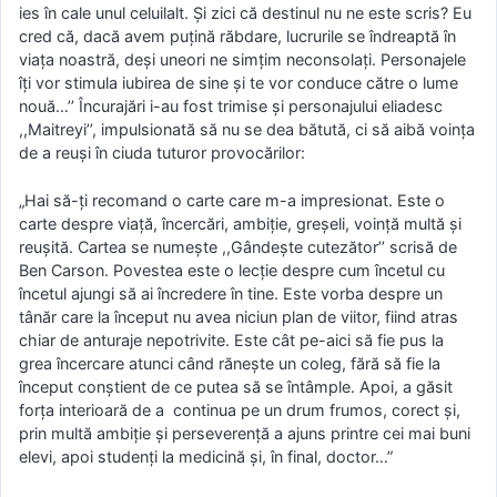
ies în cale unul celuilalt. Și zici că destinul nu ne este scris? Eu
cred că, dacă avem puțină răbdare, lucrurile se îndreaptă în
viața noastră, deși uneori ne simțim neconsolați. Personajele
îți vor stimula iubirea de sine și te vor conduce către o lume
nouă…’’ Încurajări i-au fost trimise și personajului eliadesc
,,Maitreyi’’, impulsionată să nu se dea bătută, ci să aibă voința
de a reuși în ciuda tuturor provocărilor:
„Hai să-ți recomand o carte care m-a impresionat. Este o
carte despre viață, încercări, ambiție, greșeli, voință multă și
reușită. Cartea se numește ,,Gândește cutezător’’ scrisă de
Ben Carson. Povestea este o lecție despre cum încetul cu
încetul ajungi să ai încredere în tine. Este vorba despre un
tânăr care la început nu avea niciun plan de viitor, fiind atras
chiar de anturaje nepotrivite. Este cât pe-aici să fie pus la
grea încercare atunci când rănește un coleg, fără să fie la
început conștient de ce putea să se întâmple. Apoi, a găsit
forța interioară de a continua pe un drum frumos, corect și,
prin multă ambiție și perseverență a ajuns printre cei mai buni
elevi, apoi studenți la medicină și, în final, doctor…”