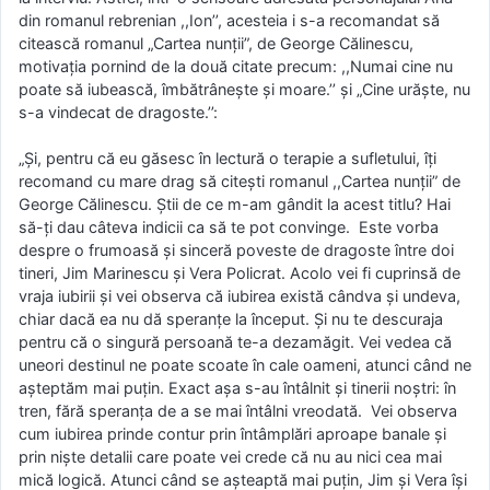
din romanul rebrenian ,,Ion’’, acesteia i s-a recomandat să
citească romanul „Cartea nunții”, de George Călinescu,
motivația pornind de la două citate precum: ,,Numai cine nu
poate să iubească, îmbătrânește și moare.’’ și „Cine urăște, nu
s-a vindecat de dragoste.’’:
„Și, pentru că eu găsesc în lectură o terapie a sufletului, îți
recomand cu mare drag să citești romanul ,,Cartea nunții” de
George Călinescu. Știi de ce m-am gândit la acest titlu? Hai
să-ți dau câteva indicii ca să te pot convinge. Este vorba
despre o frumoasă și sinceră poveste de dragoste între doi
tineri, Jim Marinescu și Vera Policrat. Acolo vei fi cuprinsă de
vraja iubirii și vei observa că iubirea există cândva și undeva,
chiar dacă ea nu dă speranțe la început. Și nu te descuraja
pentru că o singură persoană te-a dezamăgit. Vei vedea că
uneori destinul ne poate scoate în cale oameni, atunci când ne
așteptăm mai puțin. Exact așa s-au întâlnit și tinerii noștri: în
tren, fără speranța de a se mai întâlni vreodată. Vei observa
cum iubirea prinde contur prin întâmplări aproape banale și
prin niște detalii care poate vei crede că nu au nici cea mai
mică logică. Atunci când se așteaptă mai puțin, Jim și Vera își