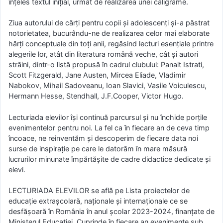
înțeles textul inițial, urmat de realizarea unei caligrame.
Ziua autorului de cărți pentru copii și adolescenți și-a păstrat
notorietatea, bucurându-ne de realizarea celor mai elaborate
hărți conceptuale din toți anii, regăsind lecturi esențiale printre
alegerile lor, atât din literatura română veche, cât și autori
străini, dintr-o listă propusă în cadrul clubului: Panait Istrati,
Scott Fitzgerald, Jane Austen, Mircea Eliade, Vladimir
Nabokov, Mihail Sadoveanu, Ioan Slavici, Vasile Voiculescu,
Hermann Hesse, Stendhall, J.F.Cooper, Victor Hugo.
Lecturiada elevilor își continuă parcursul și nu închide porțile
evenimentelor pentru noi. La fel ca în fiecare an de ceva timp
încoace, ne reinventăm și descoperim de fiecare data noi
surse de inspirație pe care le datorăm în mare măsură
lucrurilor minunate împărtășite de cadre didactice dedicate și
elevi.
LECTURIADA ELEVILOR se află pe Lista proiectelor de
educație extrașcolară, naționale și internaționale ce se
desfășoară în România în anul școlar 2023-2024, finanțate de
Ministerul Educației. Cuprinde în fiecare an evenimente sub