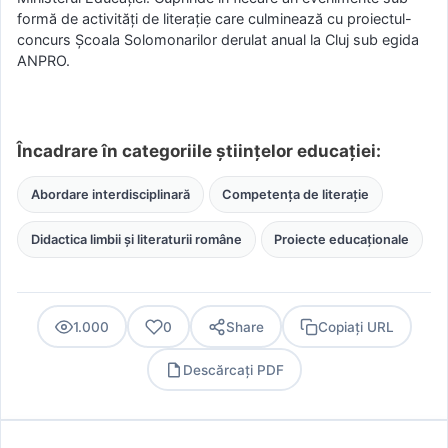
formă de activități de literație care culminează cu proiectul-
concurs Școala Solomonarilor derulat anual la Cluj sub egida
ANPRO.
Încadrare în categoriile științelor educației:
Abordare interdisciplinară
Competența de literație
Didactica limbii și literaturii române
Proiecte educaționale
1.000
0
Share
Copiați URL
Descărcați PDF
PDF