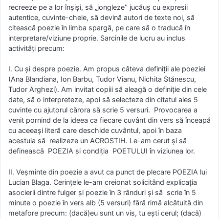
recreeze pe a lor înșiși, să „jongleze’’ jucăuș cu expresii
autentice, cuvinte-cheie, să devină autori de texte noi, să
citească poezie în limba spargă, pe care să o traducă în
interpretare/viziune proprie. Sarcinile de lucru au inclus
activități precum:
I. Cu și despre poezie. Am propus câteva definiții ale poeziei
(Ana Blandiana, Ion Barbu, Tudor Vianu, Nichita Stănescu,
Tudor Arghezi). Am invitat copiii să aleagă o definiție din cele
date, să o interpreteze, apoi să selecteze din citatul ales 5
cuvinte cu ajutorul cărora să scrie 5 versuri. Provocarea a
venit pornind de la ideea ca fiecare cuvânt din vers să înceapă
cu aceeași literă care deschide cuvântul, apoi în baza
acestuia să realizeze un ACROSTIH. Le-am cerut și să
definească POEZIA și condiția POETULUI în viziunea lor.
II. Veșminte din poezie a avut ca punct de plecare POEZIA lui
Lucian Blaga. Cerințele le-am creionat solicitând explicația
asocierii dintre fulger și poezie în 3 rânduri și să scrie în 5
minute o poezie în vers alb (5 versuri) fără rimă alcătuită din
metafore precum: (dacă)eu sunt un vis, tu ești cerul; (dacă)