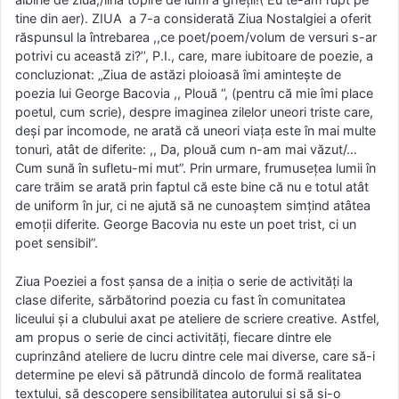
tine din aer). ZIUA a 7-a considerată Ziua Nostalgiei a oferit
răspunsul la întrebarea ,,ce poet/poem/volum de versuri s-ar
potrivi cu această zi?’’, P.I., care, mare iubitoare de poezie, a
concluzionat: „Ziua de astăzi ploioasă îmi amintește de
poezia lui George Bacovia ,, Plouă “, (pentru că mie îmi place
poetul, cum scrie), despre imaginea zilelor uneori triste care,
deși par incomode, ne arată că uneori viața este în mai multe
tonuri, atât de diferite: ,, Da, plouă cum n-am mai văzut/…
Cum sună în sufletu-mi mut”. Prin urmare, frumusețea lumii în
care trăim se arată prin faptul că este bine că nu e totul atât
de uniform în jur, ci ne ajută să ne cunoaștem simțind atâtea
emoții diferite. George Bacovia nu este un poet trist, ci un
poet sensibil”.
Ziua Poeziei a fost șansa de a iniția o serie de activități la
clase diferite, sărbătorind poezia cu fast în comunitatea
liceului și a clubului axat pe ateliere de scriere creative. Astfel,
am propus o serie de cinci activități, fiecare dintre ele
cuprinzând ateliere de lucru dintre cele mai diverse, care să-i
determine pe elevi să pătrundă dincolo de formă realitatea
textului, să descopere sensibilitatea autorului și să și-o