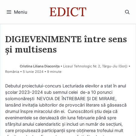
Sari
la
Meniu
conținut
DIGIEVENIMENTE între sens
și multisens
Cristina Liliana Diaconița
• Liceul Tehnologic Nr. 2, Târgu-Jiu (Gorj) •
România
5 iunie 2024
• 9 minute
Debutul proiectului-concurs Lecturiada elevilor a stat în anul
școlar 2023-2024 sub semnul celei de-a 10 porunci
solomonărești NEVOIA DE ÎNTREBARE ȘI DE MIRARE,
lansând invitația iubitorilor de provocări literare să găsească
drumul înspre miracolul din ei. Cunoscătorii știu deja că
evenimentele se derulează din luna februarie până spre
sfârșitul anului calendaristic și includ un număr de secțiuni,
care propulsează participanții spre obținerea trofeului mult