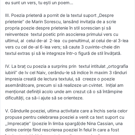
eu sunt un vers, tu ești un poem…
III. Poezia prietenă a pornit de la textul suport „Despre
prietenie’’ de Marin Sorescu, lansând invitația de a scrie
propria poezie despre prietenie în stil sorescian și să
reinventeze textul poetic prin asocierea primului vers cu
ultimul, al celui de-al 2-lea cu penultimul, al celui de-al 3-lea
vers cu cel de-al 6-lea vers; să caute 3 cuvinte-cheie din
textul extras și să le integreze într-o figură de stil învățată.
IV. La braț cu poezia a surprins prin textul intitulat „ortografia
iubirii’’ de Iv cel Naiv, cerându-le să indice în maxim 3 rânduri
impresia creată de lectura textului, să creeze o poezie
asemănătoare, precum si să realizeze un cvintet. Inițial am
menționat definiții acolo unde am crezut că o să întâmpine
dificultăți, ca să-i ajute să se orienteze.
V. Gândurile poeziei, ultima activitate care a închis seria celor
propuse pentru celebrarea poeziei a venit ca text suport cu
,,Imprecație’’ (poezie în limba spargă)de Nina Cassian, una
dintre cerințe fiind rescrierea poeziei în felul în care a fost