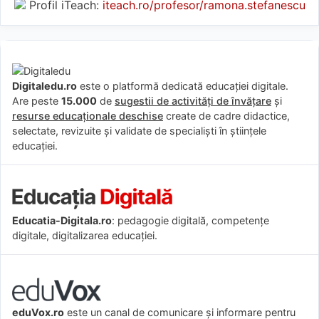
Profil iTeach:
iteach.ro/profesor/ramona.stefanescu
Digitaledu.ro
este o platformă dedicată educației digitale.
Are peste
15.000
de
sugestii de activități de învățare
și
resurse educaționale deschise
create de cadre didactice,
selectate, revizuite și validate de specialiști în științele
educației.
Educatia-Digitala.ro
: pedagogie digitală, competențe
digitale, digitalizarea educației.
eduVox.ro
este un canal de comunicare și informare pentru