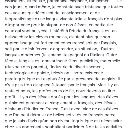
civilisation, littérature, patrimoine, élégance, raffinement … De
nos jours, quand même, je constate avec tristesse que toutes
ces valeurs qui découlent de l’enseignement et de
l’apprentissage d’une langue vivante telle le français n’ont plus
d’importance pour la plupart de nos élèves, en particulier
ceux qui vont au lycée. L’intérêt à l’étude du français est en
baisse chez les élèves roumains, d’autant plus que son
apprentissage est fortement concurrencé soit par l’anglais,
soit par le désir fervent d’apprendre, en situation, d’autres
langues modernes (l’allemand, l’espagnol ou l’italien). Outre
l’école, l’anglais est omniprésent: films, publicités, maternelle
(du voeu des parents), l’industrie du divertissement,
technologies de pointe, télévision – notre existence
paralinguistique est asphyxiée par la présence de l’anglais. Il
n’y a plus trop d’espace à „louer” par le français. Mais il y en
reste et nous, les professeurs de fle, nous devons en tirer
profit – il y a des élèves doués pour les langues, des élèves
qui aiment purement et simplement le français, des élèves
désireux d’étudier en France. C’est avec l’aide de ces élèves
que l’on peut dérouler de belles activités en français parce
que je suis d’avis qu’un bon niveau linguistique est nécessaire
chez les apprenants souhaitant participer à de telles activités.