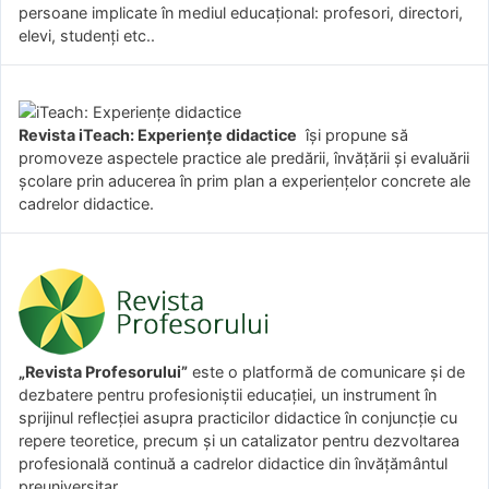
persoane implicate în mediul educațional: profesori, directori,
elevi, studenți etc..
Revista iTeach: Experienţe didactice
îşi propune să
promoveze aspectele practice ale predării, învăţării şi evaluării
şcolare prin aducerea în prim plan a experienţelor concrete ale
cadrelor didactice.
„Revista Profesorului”
este o platformă de comunicare și de
dezbatere pentru profesioniștii educației, un instrument în
sprijinul reflecției asupra practicilor didactice în conjuncție cu
repere teoretice, precum și un catalizator pentru dezvoltarea
profesională continuă a cadrelor didactice din învățământul
preuniversitar.