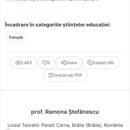
Încadrare în categoriile științelor educației:
français
2.463
0
Share
Copiați URL
Descărcați PDF
PDF
prof. Ramona Ştefănescu
Liceul Teoretic Panait Cerna, Brăila (Brăila), România