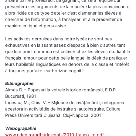
arbitré par le professeur. Le gagnant, ce sera l’équipe qui
présentera ses arguments de la manière la plus convaincante,
alors l’idée de ce type d’atelier c’est d’amener les élèves à
chercher de l’information, à l’analyser et à la présenter de
manière critique et persuasive.
Les activités déroulées dans notre lycée ne sont pas
exhaustives en laissant assez d’espace à bien d’autres tant
que leur point commun est cultiver chez les élèves étudiant le
français l’amour pour cette belle langue, le désir de pratiquer
leurs habiletés linguistiques en dehors de la classe et l’intérêt
à toujours parfaire leur horizon cognitif.
Bibliographie
Almas D. – Popasuri la vetrele istorice românești, E.D.P.
București, 1981
Ionescu, M.; Chiș, V. – Mijloace de invățământ și integrarea
acestora in activitățile de instruire și autoinstruire, Editura
Presa Universitară Clujeană, Cluj-Napoca, 2001
Webograpahie
www.cdep.ro/pdfs/delegatii/2010_franco_ro.pdf