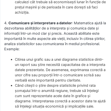
calculezi cât trebuie să economisești lunar în funcție de
prețul mașinii și de perioada în care dorești să faci
achiziția.
4.
Comunicare și interpretare a datelor
: Matematica ajută la
dezvoltarea abilităților de a interpreta și comunica date și
informații într-un mod clar și precis. Această abilitate este
importantă în multe aspecte ale vieții, inclusiv în citirea știrilor,
analiza statisticilor sau comunicarea în mediul profesional.
Exemple:
Citirea unui grafic sau a unei diagrame statistice dintr-
un raport sau știre necesită capacitatea de a interpreta
datele prezentate. De asemenea, exprimarea corectă a
unor cifre sau proporții într-o comunicare scrisă sau
verbală este importantă pentru claritate.
Când citești o știre despre statisticile privind rata
șomajului într-o anumită regiune, trebuie să înțelegi
cum sunt reprezentate acele date în grafice și
diagrame. Interpretarea corectă a acestor date te ajută
să înțelegi situația economică și implicațiile sale.