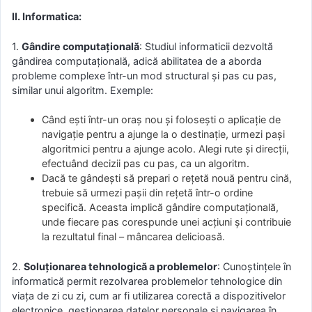
II. Informatica:
1.
Gândire computațională
: Studiul informaticii dezvoltă
gândirea computațională, adică abilitatea de a aborda
probleme complexe într-un mod structural și pas cu pas,
similar unui algoritm. Exemple:
Când ești într-un oraș nou și folosești o aplicație de
navigație pentru a ajunge la o destinație, urmezi pași
algoritmici pentru a ajunge acolo. Alegi rute și direcții,
efectuând decizii pas cu pas, ca un algoritm.
Dacă te gândești să prepari o rețetă nouă pentru cină,
trebuie să urmezi pașii din rețetă într-o ordine
specifică. Aceasta implică gândire computațională,
unde fiecare pas corespunde unei acțiuni și contribuie
la rezultatul final – mâncarea delicioasă.
2.
Soluționarea tehnologică a problemelor
: Cunoștințele în
informatică permit rezolvarea problemelor tehnologice din
viața de zi cu zi, cum ar fi utilizarea corectă a dispozitivelor
electronice, gestionarea datelor personale și navigarea în