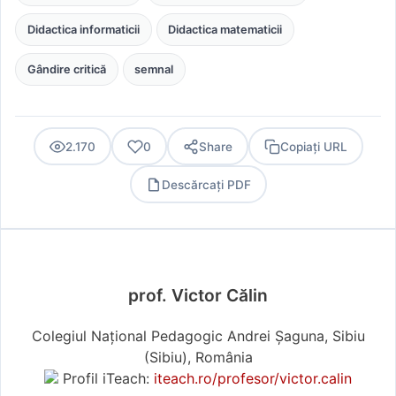
Didactica informaticii
Didactica matematicii
Gândire critică
semnal
2.170
0
Share
Copiați URL
Descărcați PDF
PDF
prof. Victor Călin
Colegiul Național Pedagogic Andrei Șaguna, Sibiu
(Sibiu), România
Profil iTeach:
iteach.ro/profesor/victor.calin