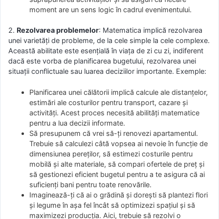
moment are un sens logic în cadrul evenimentului.
2.
Rezolvarea problemelor
: Matematica implică rezolvarea
unei varietăți de probleme, de la cele simple la cele complexe.
Această abilitate este esențială în viața de zi cu zi, indiferent
dacă este vorba de planificarea bugetului, rezolvarea unei
situații conflictuale sau luarea deciziilor importante. Exemple:
Planificarea unei călătorii implică calcule ale distanțelor,
estimări ale costurilor pentru transport, cazare și
activități. Acest proces necesită abilități matematice
pentru a lua decizii informate.
Să presupunem că vrei să-ți renovezi apartamentul.
Trebuie să calculezi câtă vopsea ai nevoie în funcție de
dimensiunea pereților, să estimezi costurile pentru
mobilă și alte materiale, să compari ofertele de preț și
să gestionezi eficient bugetul pentru a te asigura că ai
suficienți bani pentru toate renovările.
Imaginează-ți că ai o grădină și dorești să plantezi flori
și legume în așa fel încât să optimizezi spațiul și să
maximizezi producția. Aici, trebuie să rezolvi o