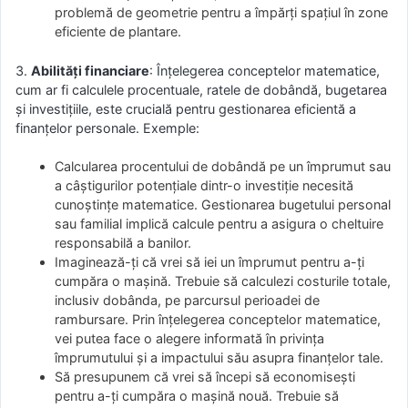
problemă de geometrie pentru a împărți spațiul în zone
eficiente de plantare.
3.
Abilități financiare
: Înțelegerea conceptelor matematice,
cum ar fi calculele procentuale, ratele de dobândă, bugetarea
și investițiile, este crucială pentru gestionarea eficientă a
finanțelor personale. Exemple:
Calcularea procentului de dobândă pe un împrumut sau
a câștigurilor potențiale dintr-o investiție necesită
cunoștințe matematice. Gestionarea bugetului personal
sau familial implică calcule pentru a asigura o cheltuire
responsabilă a banilor.
Imaginează-ți că vrei să iei un împrumut pentru a-ți
cumpăra o mașină. Trebuie să calculezi costurile totale,
inclusiv dobânda, pe parcursul perioadei de
rambursare. Prin înțelegerea conceptelor matematice,
vei putea face o alegere informată în privința
împrumutului și a impactului său asupra finanțelor tale.
Să presupunem că vrei să începi să economisești
pentru a-ți cumpăra o mașină nouă. Trebuie să