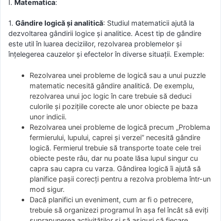
I.
Matematica
:
1.
Gândire logică și analitică
: Studiul matematicii ajută la
dezvoltarea gândirii logice și analitice. Acest tip de gândire
este util în luarea deciziilor, rezolvarea problemelor și
înțelegerea cauzelor și efectelor în diverse situații. Exemple:
Rezolvarea unei probleme de logică sau a unui puzzle
matematic necesită gândire analitică. De exemplu,
rezolvarea unui joc logic în care trebuie să deduci
culorile și pozițiile corecte ale unor obiecte pe baza
unor indicii.
Rezolvarea unei probleme de logică precum „Problema
fermierului, lupului, caprei și verzei” necesită gândire
logică. Fermierul trebuie să transporte toate cele trei
obiecte peste râu, dar nu poate lăsa lupul singur cu
capra sau capra cu varza. Gândirea logică îi ajută să
planifice pașii corecți pentru a rezolva problema într-un
mod sigur.
Dacă planifici un eveniment, cum ar fi o petrecere,
trebuie să organizezi programul în așa fel încât să eviți
suprapunerea activităților și să asiguri că fiecare