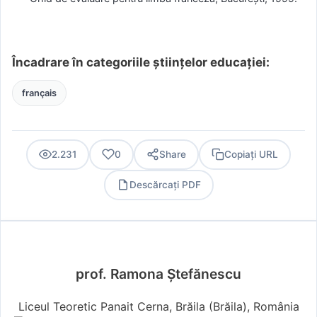
Încadrare în categoriile științelor educației:
français
2.231
0
Share
Copiați URL
Descărcați PDF
PDF
prof. Ramona Ştefănescu
Liceul Teoretic Panait Cerna, Brăila (Brăila), România