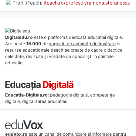
Profil iTeach:
iteach.ro/profesor/ramona.stefanescu
Digitaledu.ro
este o platformă dedicată educației digitale.
Are peste
15.000
de
sugestii de activități de învățare
și
resurse educaționale deschise
create de cadre didactice,
selectate, revizuite și validate de specialiști în științele
educației.
Educatia-Digitala.ro
: pedagogie digitală, competențe
digitale, digitalizarea educației.
eduVox.ro
este un canal de comunicare și informare pentru