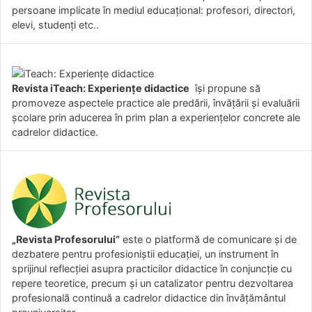
persoane implicate în mediul educațional: profesori, directori,
elevi, studenți etc..
Revista iTeach: Experienţe didactice
îşi propune să
promoveze aspectele practice ale predării, învăţării şi evaluării
şcolare prin aducerea în prim plan a experienţelor concrete ale
cadrelor didactice.
„Revista Profesorului”
este o platformă de comunicare și de
dezbatere pentru profesioniștii educației, un instrument în
sprijinul reflecției asupra practicilor didactice în conjuncție cu
repere teoretice, precum și un catalizator pentru dezvoltarea
profesională continuă a cadrelor didactice din învățământul