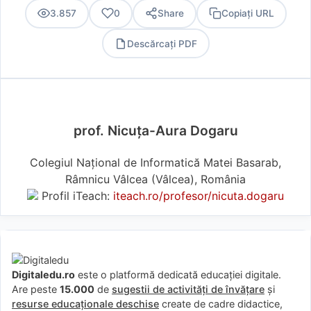
3.857
0
Share
Copiați URL
Descărcați PDF
PDF
prof. Nicuța-Aura Dogaru
Colegiul Național de Informatică Matei Basarab,
Râmnicu Vâlcea (Vâlcea), România
Profil iTeach:
iteach.ro/profesor/nicuta.dogaru
Digitaledu.ro
este o platformă dedicată educației digitale.
Are peste
15.000
de
sugestii de activități de învățare
și
resurse educaționale deschise
create de cadre didactice,