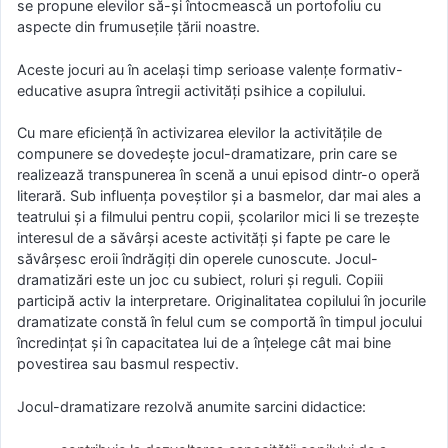
se propune elevilor să-şi întocmească un portofoliu cu
aspecte din frumuseţile ţării noastre.
Aceste jocuri au în acelaşi timp serioase valenţe formativ-
educative asupra întregii activităţi psihice a copilului.
Cu mare eficienţă în activizarea elevilor la activităţile de
compunere se dovedeşte jocul-dramatizare, prin care se
realizează transpunerea în scenă a unui episod dintr-o operă
literară. Sub influenţa poveştilor şi a basmelor, dar mai ales a
teatrului şi a filmului pentru copii, şcolarilor mici li se trezeşte
interesul de a săvârşi aceste activităţi şi fapte pe care le
săvârşesc eroii îndrăgiţi din operele cunoscute. Jocul-
dramatizări este un joc cu subiect, roluri şi reguli. Copiii
participă activ la interpretare. Originalitatea copilului în jocurile
dramatizate constă în felul cum se comportă în timpul jocului
încredinţat şi în capacitatea lui de a înţelege cât mai bine
povestirea sau basmul respectiv.
Jocul-dramatizare rezolvă anumite sarcini didactice: