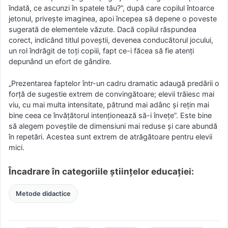
îndată, ce ascunzi în spatele tău?”, după care copilul întoarce
jetonul, priveşte imaginea, apoi începea să depene o poveste
sugerată de elementele văzute. Dacă copilul răspundea
corect, indicând titlul poveştii, devenea conducătorul jocului,
un rol îndrăgit de toţi copiii, fapt ce-i făcea să fie atenţi
depunând un efort de gândire.
„Prezentarea faptelor într-un cadru dramatic adaugă predării o
forţă de sugestie extrem de convingătoare; elevii trăiesc mai
viu, cu mai multa intensitate, pătrund mai adânc şi reţin mai
bine ceea ce învăţătorul intenţionează să-i înveţe”. Este bine
să alegem poveştile de dimensiuni mai reduse şi care abundă
în repetări. Acestea sunt extrem de atrăgătoare pentru elevii
mici.
Încadrare în categoriile științelor educației:
Metode didactice