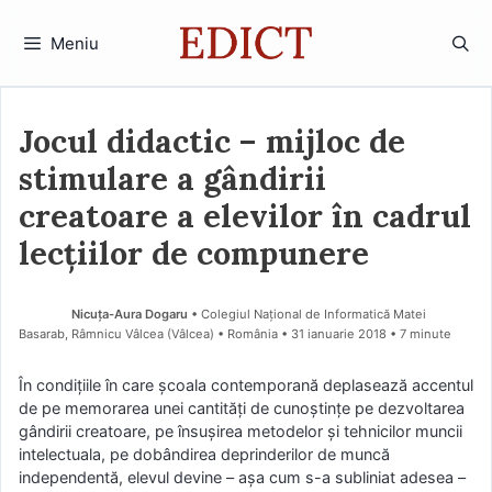
Sari
la
Meniu
conținut
Jocul didactic – mijloc de
stimulare a gândirii
creatoare a elevilor în cadrul
lecțiilor de compunere
Nicuța-Aura Dogaru
• Colegiul Național de Informatică Matei
Basarab, Râmnicu Vâlcea (Vâlcea) • România
31 ianuarie 2018
• 7 minute
În condițiile în care școala contemporană deplasează accentul
de pe memorarea unei cantități de cunoștințe pe dezvoltarea
gândirii creatoare, pe însușirea metodelor și tehnicilor muncii
intelectuala, pe dobândirea deprinderilor de muncă
independentă, elevul devine – așa cum s-a subliniat adesea –