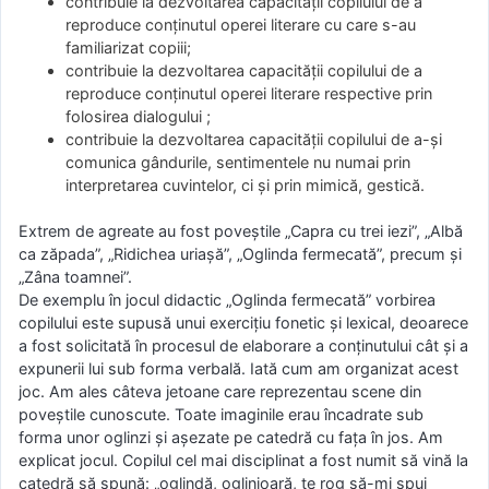
contribuie la dezvoltarea capacităţii copilului de a
reproduce conţinutul operei literare cu care s-au
familiarizat copiii;
contribuie la dezvoltarea capacităţii copilului de a
reproduce conţinutul operei literare respective prin
folosirea dialogului ;
contribuie la dezvoltarea capacităţii copilului de a-şi
comunica gândurile, sentimentele nu numai prin
interpretarea cuvintelor, ci şi prin mimică, gestică.
Extrem de agreate au fost poveştile „Capra cu trei iezi”, „Albă
ca zăpada”, „Ridichea uriaşă”, „Oglinda fermecată”, precum şi
„Zâna toamnei”.
De exemplu în jocul didactic „Oglinda fermecată” vorbirea
copilului este supusă unui exerciţiu fonetic şi lexical, deoarece
a fost solicitată în procesul de elaborare a conţinutului cât şi a
expunerii lui sub forma verbală. Iată cum am organizat acest
joc. Am ales câteva jetoane care reprezentau scene din
poveştile cunoscute. Toate imaginile erau încadrate sub
forma unor oglinzi şi aşezate pe catedră cu faţa în jos. Am
explicat jocul. Copilul cel mai disciplinat a fost numit să vină la
catedră să spună: „oglindă, oglinjoară, te rog să-mi spui