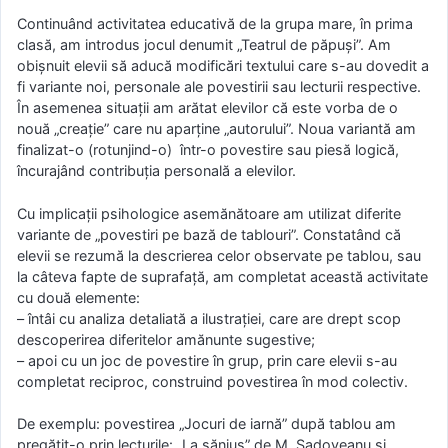
Continuând activitatea educativă de la grupa mare, în prima
clasă, am introdus jocul denumit „Teatrul de păpuşi”. Am
obişnuit elevii să aducă modificări textului care s-au dovedit a
fi variante noi, personale ale povestirii sau lecturii respective.
În asemenea situaţii am arătat elevilor că este vorba de o
nouă „creaţie” care nu aparţine „autorului”. Noua variantă am
finalizat-o (rotunjind-o) într-o povestire sau piesă logică,
încurajând contribuţia personală a elevilor.
Cu implicaţii psihologice asemănătoare am utilizat diferite
variante de „povestiri pe bază de tablouri”. Constatând că
elevii se rezumă la descrierea celor observate pe tablou, sau
la câteva fapte de suprafaţă, am completat această activitate
cu două elemente:
– întâi cu analiza detaliată a ilustraţiei, care are drept scop
descoperirea diferitelor amănunte sugestive;
– apoi cu un joc de povestire în grup, prin care elevii s-au
completat reciproc, construind povestirea în mod colectiv.
De exemplu: povestirea „Jocuri de iarnă” după tablou am
pregătit-o prin lecturile: „La săniuş” de M. Sadoveanu şi