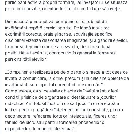
participant activ la propria formare, iar învățătorul se situează
pe o nouă poziție, orientându-i felul cum trebuie să învețe.
Din această perspectivă, compunerea ca obiect de
învăţământ capătă sarcini sporite. Pe lângă însuşirea
exprimării corecte, orale şi scrise, activităţile specifice
disciplinei vizează dezvoltarea imaginaţiei şi a gândirii elevilor,
formarea deprinderilor de a dezvolta, de a crea după
posibilităţile fiecăruia, contribuind în general la formarea
personalităţii elevilor.
„Compunerile realizează pe de o parte o sinteză a tot ceea ce
învaţǎ la comunicare, la citire, precum şi la celelalte obiecte de
învăţământ, sub raportul corectitudinii exprimării” .
Compunerea, ca şi celelalte obiecte de învăţământ, oferă
condiţii prielnice de organizare şi desfăşurare a jocurilor
didactice. Am folosit încă din clasa I jocul în orice etapă a
lecţiei, pentru pregătirea înţelegerii noilor cunoştinţe, pentru
deconectare, refacerea forţelor intelectuale, fixarea unor
tehnici de lucru sau pentru formarea priceperilor şi
deprinderilor de muncă intelectuală.