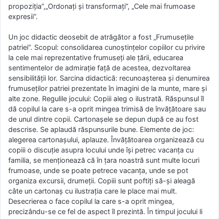
propoziţia”,„Ordonaţi şi transformaţi”, „Cele mai frumoase
expresii”.
Un joc didactic deosebit de atrăgător a fost „Frumuseţile
patriei”. Scopul: consolidarea cunoştinţelor copiilor cu privire
la cele mai reprezentative frumuseţi ale ţării, educarea
sentimentelor de admiraţie faţă de acestea, dezvoltarea
sensibilităţii lor. Sarcina didactică: recunoaşterea şi denumirea
frumuseţilor patriei prezentate în imagini de la munte, mare şi
alte zone. Regulile jocului: Copiii aleg o ilustrată. Răspunsul îl
dă copilul la care s-a oprit mingea trimisă de învăţătoare sau
de unul dintre copii. Cartonaşele se depun după ce au fost
descrise. Se aplaudă răspunsurile bune. Elemente de joc:
alegerea cartonaşului, aplauze. Învăţătoarea organizează cu
copiii o discuţie asupra locului unde îşi petrec vacanţa cu
familia, se menţionează că în ţara noastră sunt multe locuri
frumoase, unde se poate petrece vacanţa, unde se pot
organiza excursii, drumeţii. Copiii sunt poftiţi să-şi aleagă
câte un cartonaş cu ilustraţia care le place mai mult.
Desecrierea o face copilul la care s-a oprit mingea,
precizându-se ce fel de aspect îl prezintă. În timpul jocului li