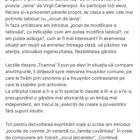
poezia: „Iarna” de Virgil Carianopol. Au participat toţi elevii,
fiecare şi-a prezentat părerile proprii, iar clasa a ales cele mai
potrivite tablouri cu „Jocuri de iarna”.
În faza următoare am introdus „jocuri de modificare a
tabloului”, cu indicaţiile: cum am putea modifica tabloul?, ce
am putea adăuga?, cum ar fi mai interesant? În asemenea
situaţii am reuşit să antrenez întreaga clasă, să păstrez vie
atenţia, stimulând ingeniozitatea, flexibilitatea gândirii.
Lecţiile despre „Toamna” îi pun pe elevi în situaţia să compare
anotimpurile, îi dirijează spre relevarea însuşirilor comune, pe
care le fixăm prin sinonime şi a însuşirilor contrastante pe
care le stabilim prin antonime.
La sfârşitul clasei a II-a şi în special în clasele a III-a şi a IV-a,
presupunând o gândire mai abstractă şi un limbaj mai
independent, am trecut la „exerciţii de creare a povestirilor
fără suport intuitiv.
Tot pentru dezvoltarea exprimării orale şi scrise am introdus
„jocurile de cuvinte „în variantă cu „familia cuvântului”. În orele
de compunere am folosit „Jocul jetoanelor”, „Continuă