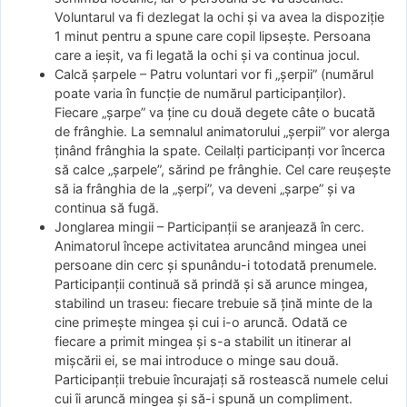
Voluntarul va fi dezlegat la ochi și va avea la dispoziție
1 minut pentru a spune care copil lipsește. Persoana
care a ieșit, va fi legată la ochi și va continua jocul.
Calcă șarpele – Patru voluntari vor fi „șerpii” (numărul
poate varia în funcție de numărul participanților).
Fiecare „șarpe” va ține cu două degete câte o bucată
de frânghie. La semnalul animatorului „șerpii” vor alerga
ținând frânghia la spate. Ceilalți participanți vor încerca
să calce „șarpele”, sărind pe frânghie. Cel care reușește
să ia frânghia de la „șerpi”, va deveni „șarpe” și va
continua să fugă.
Jonglarea mingii – Participanții se aranjează în cerc.
Animatorul începe activitatea aruncând mingea unei
persoane din cerc și spunându-i totodată prenumele.
Participanții continuă să prindă și să arunce mingea,
stabilind un traseu: fiecare trebuie să țină minte de la
cine primește mingea și cui i-o aruncă. Odată ce
fiecare a primit mingea și s-a stabilit un itinerar al
mișcării ei, se mai introduce o minge sau două.
Participanții trebuie încurajați să rostească numele celui
cui îi aruncă mingea și să-i spună un compliment.