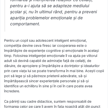
pentru a-i ajuta să se adapteze mediului
școlar și, nu în ultimul rând, pentru a preveni
apariția problemelor emoționale și de
comportament.
Pentru un copil sau adolescent inteligent emoțional,
competiția devine ceva firesc iar cooperarea este o
împărtășire de experiențe cognitive și emoționale în același
timp. Folosirea inteligenței emoționale îl va ajuta pe viitorul
adult să devină capabil de admirație față de ceilalți, de
dăruire, de apropiere și împărtășire a dorințelor și idealurilor
prin care viața lui se poate transforma în mai bine. Acești copii
pot să lege și să păstreze prietenii adevărate, să-și
împărtășească sincer experiențele personale și să-și
identifice un echilibru în sine și în cei în care poate avea
încredere.
Ca părinți sau cadre didactice, suntem responsabili de
formarea celor pe care îi avem în fața noastră atât din punct