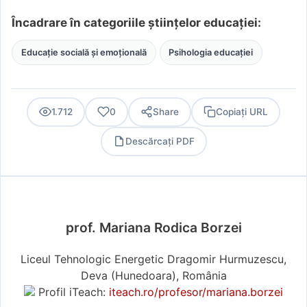
Încadrare în categoriile științelor educației:
Educație socială și emoțională
Psihologia educației
1.712
0
Share
Copiați URL
Descărcați PDF
PDF
prof. Mariana Rodica Borzei
Liceul Tehnologic Energetic Dragomir Hurmuzescu,
Deva (Hunedoara), România
Profil iTeach:
iteach.ro/profesor/mariana.borzei