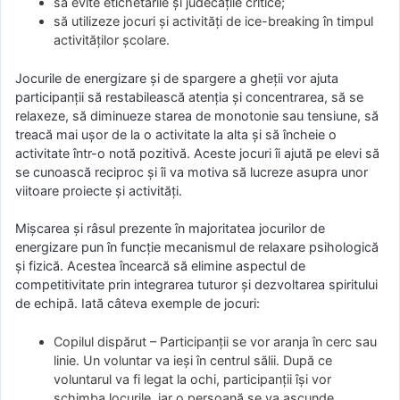
să evite etichetările și judecățile critice;
să utilizeze jocuri și activități de ice-breaking în timpul
activităților școlare.
Jocurile de energizare și de spargere a gheții vor ajuta
participanții să restabilească atenția și concentrarea, să se
relaxeze, să diminueze starea de monotonie sau tensiune, să
treacă mai ușor de la o activitate la alta și să încheie o
activitate într-o notă pozitivă. Aceste jocuri îi ajută pe elevi să
se cunoască reciproc și îi va motiva să lucreze asupra unor
viitoare proiecte și activități.
Mișcarea și râsul prezente în majoritatea jocurilor de
energizare pun în funcție mecanismul de relaxare psihologică
și fizică. Acestea încearcă să elimine aspectul de
competitivitate prin integrarea tuturor și dezvoltarea spiritului
de echipă. Iată câteva exemple de jocuri:
Copilul dispărut – Participanții se vor aranja în cerc sau
linie. Un voluntar va ieși în centrul sălii. După ce
voluntarul va fi legat la ochi, participanții își vor
schimba locurile, iar o persoană se va ascunde.