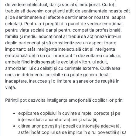
de vedere intelectual, dar și social și emoțional. Cu toții
trebuie să devenim conștienți atât de sentimentele noaste cât
și de sentimentele și efectele sentimentelor noastre asupra
celorlalți. Pentru a-i pregăti din punct de vedere emoțional
pentru viața socială dar și pentru competiția profesională,
familia și mediul educațional ar trebui să acționeze într-un
deplin parteneriat și să conștientizeze un aspect foarte
important: atât inteligența intelectuală cât și inteligența
emoțională dețin un rol important în dezvoltarea copilului,
ambele fiind indispensabile evoluției viitorului adult,
armonizării lui cu ceilalți și cu cerințele externe. Cultivarea
uneia în detrimentul celeilalte nu poate genera decât
inadaptare, insucces și o limitare a șanselor de reușită în
viață.
Părinții pot dezvolta inteligența emoțională copiilor lor prin:
explicarea copilului în cuvinte simple, corecte și pe
înțelesul lui a anumitor acțiuni și situații;
citirea unor povești și poezii cu intonație adecvată,
astfel încât copilul să se implice în șirul povestirii și să