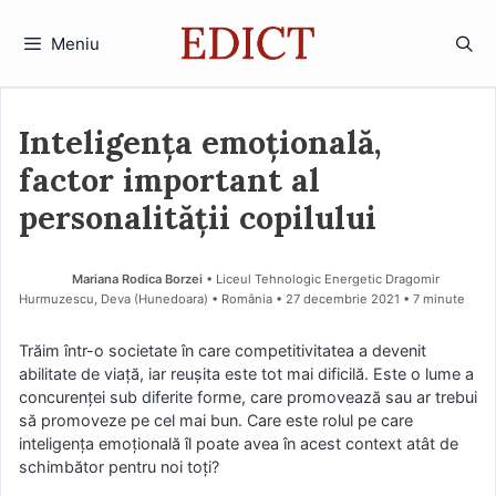
Sari
la
Meniu
conținut
Inteligența emoțională,
factor important al
personalității copilului
Mariana Rodica Borzei
• Liceul Tehnologic Energetic Dragomir
Hurmuzescu, Deva (Hunedoara) • România
27 decembrie 2021
• 7 minute
Trăim într-o societate în care competitivitatea a devenit
abilitate de viață, iar reușita este tot mai dificilă. Este o lume a
concurenței sub diferite forme, care promovează sau ar trebui
să promoveze pe cel mai bun. Care este rolul pe care
inteligența emoțională îl poate avea în acest context atât de
schimbător pentru noi toți?