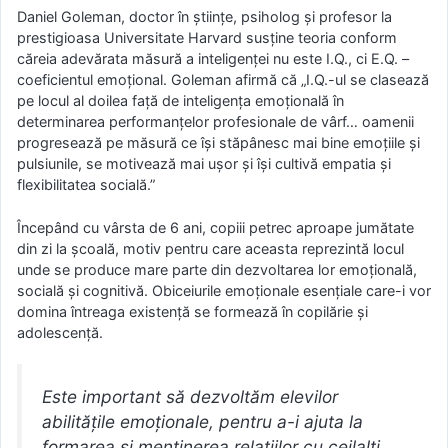
Daniel Goleman, doctor în științe, psiholog și profesor la
prestigioasa Universitate Harvard susține teoria conform
căreia adevărata măsură a inteligenței nu este I.Q., ci E.Q. –
coeficientul emoțional. Goleman afirmă că „I.Q.-ul se clasează
pe locul al doilea față de inteligența emoțională în
determinarea performanțelor profesionale de vârf… oamenii
progresează pe măsură ce își stăpânesc mai bine emoțiile și
pulsiunile, se motivează mai ușor și își cultivă empatia și
flexibilitatea socială.”
Începând cu vârsta de 6 ani, copiii petrec aproape jumătate
din zi la școală, motiv pentru care aceasta reprezintă locul
unde se produce mare parte din dezvoltarea lor emoțională,
socială și cognitivă. Obiceiurile emoționale esențiale care-i vor
domina întreaga existență se formează în copilărie și
adolescență.
Este important să dezvoltăm elevilor
abilitățile emoționale, pentru a-i ajuta la
formarea și menținerea relațiilor cu ceilalți,