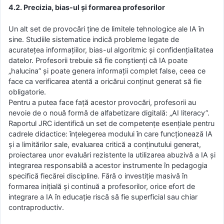
4.2. Precizia, bias-ul și formarea profesorilor
Un alt set de provocări ține de limitele tehnologice ale IA în
sine. Studiile sistematice indică probleme legate de
acuratețea informațiilor, bias-ul algoritmic și confidențialitatea
datelor. Profesorii trebuie să fie conștienți că IA poate
„halucina” și poate genera informații complet false, ceea ce
face ca verificarea atentă a oricărui conținut generat să fie
obligatorie.
Pentru a putea face față acestor provocări, profesorii au
nevoie de o nouă formă de alfabetizare digitală: „AI literacy”.
Raportul JRC identifică un set de competențe esențiale pentru
cadrele didactice: înțelegerea modului în care funcționează IA
și a limitărilor sale, evaluarea critică a conținutului generat,
proiectarea unor evaluări rezistente la utilizarea abuzivă a IA și
integrarea responsabilă a acestor instrumente în pedagogia
specifică fiecărei discipline. Fără o investiție masivă în
formarea inițială și continuă a profesorilor, orice efort de
integrare a IA în educație riscă să fie superficial sau chiar
contraproductiv.