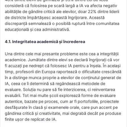
consideră că folosirea pe scară largă a IA va afecta negativ
abilitățile de gândire critică ale elevilor, doar 22% dintre liderii
de districte împărtășesc această îngrijorare. Această
discrepanță semnalează o posibilă ruptură între comunitatea
educațională și cea administrativă.
4.1. Integritatea academică și încrederea
Una dintre cele mai presante probleme este cea a integrității
academice. Jumătate dintre elevi se declară îngrijorați că vor
fi acuzați pe nedrept că folosesc IA pentru a înșela. În același
timp, profesorii din Europa raportează o dificultate crescândă
în a distinge munca proprie a elevilor de conținutul generat de
IA, ceea ce îi determină să regândească metodele de
evaluare. Soluția nu pare să fie interzicerea, ci reinventarea
evaluării. Tot mai multe școli explorează forme de evaluare
autentice, bazate pe proces, cum ar fi portofoliile, proiectele
desfășurate în clasă și examenele orale, care pun accent pe
gândirea critică și creativitate, mai degrabă decât pe produse
finite ușor de replicat de IA.