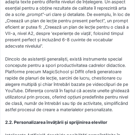
adapta texte pentru diferite niveluri de înțelegere. Un aspect
esențial pentru a obține rezultate de calitate îl reprezintă arta
de a scrie „prompt”-uri clare și detaliate. De exemplu, în loc de
„Creează un plan de lecție pentru present perfect”, un prompt
eficient ar putea fi: „Creează un plan de lecție pentru o clasă a
VII-a, nivel A2, despre ‘experiențe de viață’, folosind timpul
present perfect și incluzând 6-8 cuvinte de vocabular
adecvate nivelului”.
Dincolo de asistenții generaliști, există instrumente special
concepute pentru a spori productivitatea cadrelor didactice.
Platforme precum MagicSchool și Diffit oferă generatoare
rapide de planuri de lecție, sarcini de lucru, chestionare cu
alegere multiplă și chiar întrebări bazate pe videoclipuri de pe
YouTube. Diferența constă în faptul că aceste unelte ghidează
utilizatorul prin proces, oferind opțiuni predefinite pentru nivel
de clasă, număr de întrebări sau tip de activitate, simplificând
astfel procesul de creare a materialelor personalizate.
2.2. Personalizarea învățării și sprijinirea elevilor