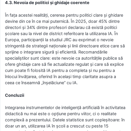
4.3. Nevoia de politici și ghidaje coerente
În fața acestei realități, cererea pentru politici clare și ghidare
devine din ce în ce mai puternică. În 2025, doar 45% dintre
directori și 34% dintre profesori declarau că există politici
școlare sau la nivel de district referitoare la utilizarea IA. În
Europa, participanții la studiul JRC au exprimat o nevoie
stringentă de strategii naționale și linii directoare etice care să
sprijine o integrare sigură și eficientă. Recomandările
specialiștilor sunt clare: este nevoie ca autoritățile publice să
ofere ghidaje care să fie actualizate regulat și care să explice
cum poate fi folosită IA pentru a completa și nu pentru a
înlocui învățarea, oferind în același timp claritate asupra a
ceea ce înseamnă „înșelăciune” cu IA.
Concluzii
Integrarea instrumentelor de inteligență artificială în activitatea
didactică nu mai este o opțiune pentru viitor, ci o realitate
complexă a prezentului. Datele statistice sunt copleșitoare: în
doar un an, utilizarea IA în școli a crescut cu peste 15