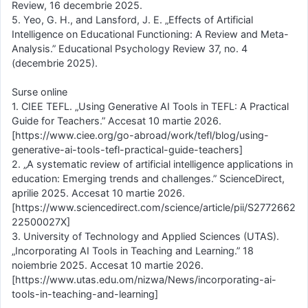
Review, 16 decembrie 2025.
5. Yeo, G. H., and Lansford, J. E. „Effects of Artificial
Intelligence on Educational Functioning: A Review and Meta-
Analysis.” Educational Psychology Review 37, no. 4
(decembrie 2025).
Surse online
1. CIEE TEFL. „Using Generative AI Tools in TEFL: A Practical
Guide for Teachers.” Accesat 10 martie 2026.
[https://www.ciee.org/go-abroad/work/tefl/blog/using-
generative-ai-tools-tefl-practical-guide-teachers]
2. „A systematic review of artificial intelligence applications in
education: Emerging trends and challenges.” ScienceDirect,
aprilie 2025. Accesat 10 martie 2026.
[https://www.sciencedirect.com/science/article/pii/S2772662
22500027X]
3. University of Technology and Applied Sciences (UTAS).
„Incorporating AI Tools in Teaching and Learning.” 18
noiembrie 2025. Accesat 10 martie 2026.
[https://www.utas.edu.om/nizwa/News/incorporating-ai-
tools-in-teaching-and-learning]