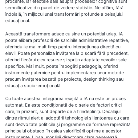
procente, iar efectele sale asupra proceselor cognitive sunt
semnificative din punct de vedere statistic. Ne aflăm, fără
îndoială, în mijlocul unei transformări profunde a peisajului
educațional.
Această transformare aduce cu sine un potențial uriaș. IA
poate elibera profesorii de sarcinile administrative repetitive,
oferindu-le mai mult timp pentru interacțiunea directă cu
elevii. Poate personaliza învățarea la o scară fără precedent,
oferind fiecărui elev resurse și sprijin adaptate nevoilor sale
specifice. Mai mult, poate îmbogăți pedagogia, oferind
instrumente puternice pentru implementarea unor metode
precum învățarea bazată pe proiecte, design thinking sau
educația socio-emoțională.
Cu toate acestea, integrarea reușită a IA nu este un proces
automat. Ea este condiționată de o serie de factori critici
care, în prezent, sunt departe de a fi îndepliniți. Decalajul
dintre ritmul alert al adoptării tehnologiei și lentoarea cu care
sunt dezvoltate politicile și programele de formare reprezintă
principalul obstacol în calea valorificării optime a acestor
instrumente. Lipsa unor linii directoare clare generează