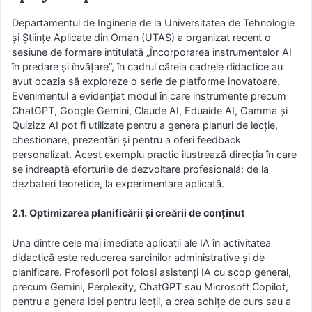
Departamentul de Inginerie de la Universitatea de Tehnologie
și Științe Aplicate din Oman (UTAS) a organizat recent o
sesiune de formare intitulată „Încorporarea instrumentelor AI
în predare și învățare”, în cadrul căreia cadrele didactice au
avut ocazia să exploreze o serie de platforme inovatoare.
Evenimentul a evidențiat modul în care instrumente precum
ChatGPT, Google Gemini, Claude AI, Eduaide AI, Gamma și
Quizizz AI pot fi utilizate pentru a genera planuri de lecție,
chestionare, prezentări și pentru a oferi feedback
personalizat. Acest exemplu practic ilustrează direcția în care
se îndreaptă eforturile de dezvoltare profesională: de la
dezbateri teoretice, la experimentare aplicată.
2.1. Optimizarea planificării și creării de conținut
Una dintre cele mai imediate aplicații ale IA în activitatea
didactică este reducerea sarcinilor administrative și de
planificare. Profesorii pot folosi asistenți IA cu scop general,
precum Gemini, Perplexity, ChatGPT sau Microsoft Copilot,
pentru a genera idei pentru lecții, a crea schițe de curs sau a