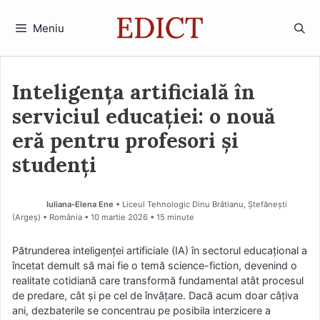
Sari
la
Meniu
conținut
Inteligența artificială în
serviciul educației: o nouă
eră pentru profesori și
studenți
Iuliana-Elena Ene
• Liceul Tehnologic Dinu Brătianu, Ștefănești
(Argeş) • România
10 martie 2026
• 15 minute
Pătrunderea inteligenței artificiale (IA) în sectorul educațional a
încetat demult să mai fie o temă science-fiction, devenind o
realitate cotidiană care transformă fundamental atât procesul
de predare, cât și pe cel de învățare. Dacă acum doar câțiva
ani, dezbaterile se concentrau pe posibila interzicere a