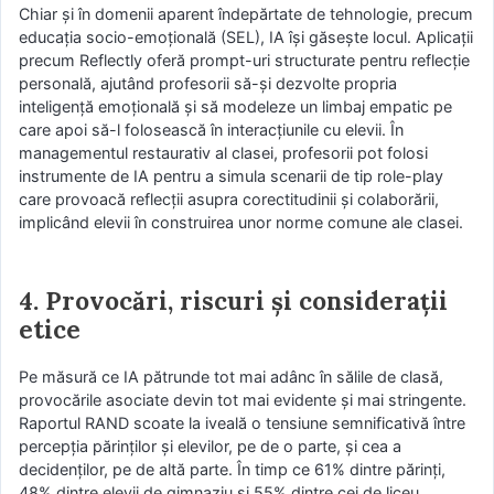
Chiar și în domenii aparent îndepărtate de tehnologie, precum
educația socio-emoțională (SEL), IA își găsește locul. Aplicații
precum Reflectly oferă prompt-uri structurate pentru reflecție
personală, ajutând profesorii să-și dezvolte propria
inteligență emoțională și să modeleze un limbaj empatic pe
care apoi să-l folosească în interacțiunile cu elevii. În
managementul restaurativ al clasei, profesorii pot folosi
instrumente de IA pentru a simula scenarii de tip role-play
care provoacă reflecții asupra corectitudinii și colaborării,
implicând elevii în construirea unor norme comune ale clasei.
4. Provocări, riscuri și considerații
etice
Pe măsură ce IA pătrunde tot mai adânc în sălile de clasă,
provocările asociate devin tot mai evidente și mai stringente.
Raportul RAND scoate la iveală o tensiune semnificativă între
percepția părinților și elevilor, pe de o parte, și cea a
decidenților, pe de altă parte. În timp ce 61% dintre părinți,
48% dintre elevii de gimnaziu și 55% dintre cei de liceu