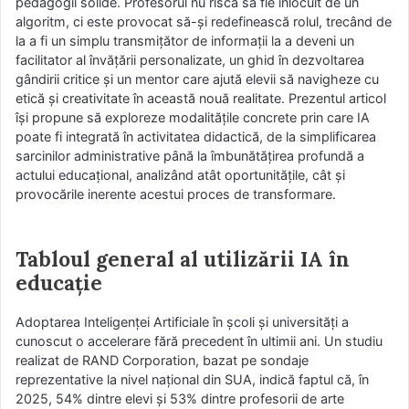
pedagogii solide. Profesorul nu riscă să fie înlocuit de un
algoritm, ci este provocat să-și redefinească rolul, trecând de
la a fi un simplu transmițător de informații la a deveni un
facilitator al învățării personalizate, un ghid în dezvoltarea
gândirii critice și un mentor care ajută elevii să navigheze cu
etică și creativitate în această nouă realitate. Prezentul articol
își propune să exploreze modalitățile concrete prin care IA
poate fi integrată în activitatea didactică, de la simplificarea
sarcinilor administrative până la îmbunătățirea profundă a
actului educațional, analizând atât oportunitățile, cât și
provocările inerente acestui proces de transformare.
Tabloul general al utilizării IA în
educație
Adoptarea Inteligenței Artificiale în școli și universități a
cunoscut o accelerare fără precedent în ultimii ani. Un studiu
realizat de RAND Corporation, bazat pe sondaje
reprezentative la nivel național din SUA, indică faptul că, în
2025, 54% dintre elevi și 53% dintre profesorii de arte