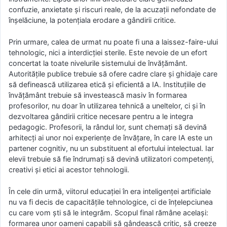
confuzie, anxietate și riscuri reale, de la acuzații nefondate de
înșelăciune, la potențiala erodare a gândirii critice.
Prin urmare, calea de urmat nu poate fi una a laissez-faire-ului
tehnologic, nici a interdicției sterile. Este nevoie de un efort
concertat la toate nivelurile sistemului de învățământ.
Autoritățile publice trebuie să ofere cadre clare și ghidaje care
să definească utilizarea etică și eficientă a IA. Instituțiile de
învățământ trebuie să investească masiv în formarea
profesorilor, nu doar în utilizarea tehnică a uneltelor, ci și în
dezvoltarea gândirii critice necesare pentru a le integra
pedagogic. Profesorii, la rândul lor, sunt chemați să devină
arhitecți ai unor noi experiențe de învățare, în care IA este un
partener cognitiv, nu un substituent al efortului intelectual. Iar
elevii trebuie să fie îndrumați să devină utilizatori competenți,
creativi și etici ai acestor tehnologii.
În cele din urmă, viitorul educației în era inteligenței artificiale
nu va fi decis de capacitățile tehnologice, ci de înțelepciunea
cu care vom ști să le integrăm. Scopul final rămâne același:
formarea unor oameni capabili să gândească critic, să creeze