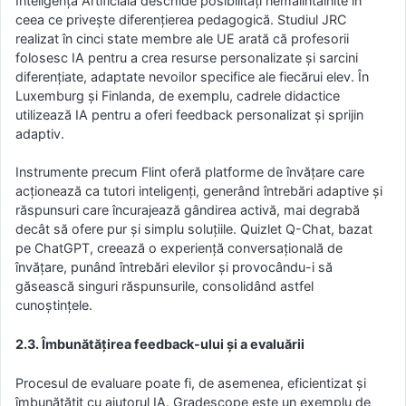
Inteligența Artificială deschide posibilități nemaiîntâlnite în
ceea ce privește diferențierea pedagogică. Studiul JRC
realizat în cinci state membre ale UE arată că profesorii
folosesc IA pentru a crea resurse personalizate și sarcini
diferențiate, adaptate nevoilor specifice ale fiecărui elev. În
Luxemburg și Finlanda, de exemplu, cadrele didactice
utilizează IA pentru a oferi feedback personalizat și sprijin
adaptiv.
Instrumente precum Flint oferă platforme de învățare care
acționează ca tutori inteligenți, generând întrebări adaptive și
răspunsuri care încurajează gândirea activă, mai degrabă
decât să ofere pur și simplu soluțiile. Quizlet Q-Chat, bazat
pe ChatGPT, creează o experiență conversațională de
învățare, punând întrebări elevilor și provocându-i să
găsească singuri răspunsurile, consolidând astfel
cunoștințele.
2.3. Îmbunătățirea feedback-ului și a evaluării
Procesul de evaluare poate fi, de asemenea, eficientizat și
îmbunătățit cu ajutorul IA. Gradescope este un exemplu de