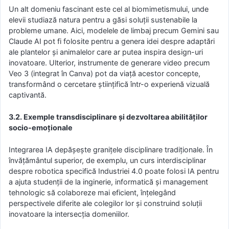
Un alt domeniu fascinant este cel al biomimetismului, unde
elevii studiază natura pentru a găsi soluții sustenabile la
probleme umane. Aici, modelele de limbaj precum Gemini sau
Claude AI pot fi folosite pentru a genera idei despre adaptări
ale plantelor și animalelor care ar putea inspira design-uri
inovatoare. Ulterior, instrumente de generare video precum
Veo 3 (integrat în Canva) pot da viață acestor concepte,
transformând o cercetare științifică într-o experienă vizuală
captivantă.
3.2. Exemple transdisciplinare și dezvoltarea abilităților
socio-emoționale
Integrarea IA depășește granițele disciplinare tradiționale. În
învățământul superior, de exemplu, un curs interdisciplinar
despre robotica specifică Industriei 4.0 poate folosi IA pentru
a ajuta studenții de la inginerie, informatică și management
tehnologic să colaboreze mai eficient, înțelegând
perspectivele diferite ale colegilor lor și construind soluții
inovatoare la intersecția domeniilor.