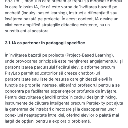
Ed3 DAO, modul în care predăm ar trebui să modeleze modul
în care folosim IA, fie că este vorba de învățarea bazată pe
anchetă (inquiry-based learning), instrucția diferențiată sau
învățarea bazată pe proiecte. În acest context, IA devine un
aliat care amplifică strategiile didactice existente, nu un
substituent al acestora.
3.1. IA ca partener în pedagogii specifice
În învățarea bazată pe proiecte (Project-Based Learning),
unde provocarea principală este menținerea angajamentului și
personalizarea parcursului fiecărui elev, platforme precum
PlayLab permit educatorilor să creeze chatbot-uri
personalizate sau liste de resurse care ghidează elevii în
funcție de propriile interese, eliberând profesorul pentru a se
concentra pe facilitarea experiențelor profunde de învățare.
Pentru dezvoltarea gândirii critice în cadrul design thinking,
instrumente de căutare inteligentă precum Perplexity pot ajuta
la generarea de întrebări directoare și la descoperirea unor
conexiuni neașteptate între idei, oferind elevilor o paletă mai
largă de opțiuni pentru a explora o problemă.