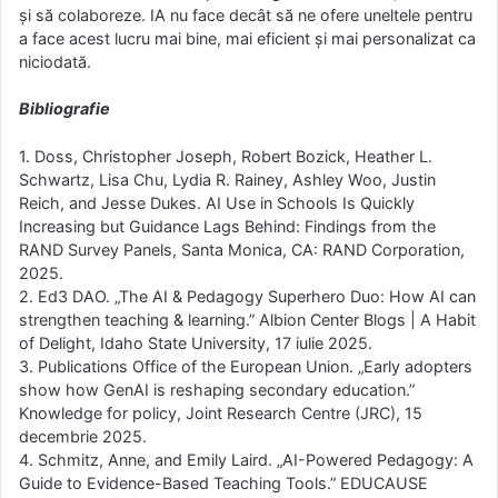
și să colaboreze. IA nu face decât să ne ofere uneltele pentru
a face acest lucru mai bine, mai eficient și mai personalizat ca
niciodată.
Bibliografie
1. Doss, Christopher Joseph, Robert Bozick, Heather L.
Schwartz, Lisa Chu, Lydia R. Rainey, Ashley Woo, Justin
Reich, and Jesse Dukes. AI Use in Schools Is Quickly
Increasing but Guidance Lags Behind: Findings from the
RAND Survey Panels, Santa Monica, CA: RAND Corporation,
2025.
2. Ed3 DAO. „The AI & Pedagogy Superhero Duo: How AI can
strengthen teaching & learning.” Albion Center Blogs | A Habit
of Delight, Idaho State University, 17 iulie 2025.
3. Publications Office of the European Union. „Early adopters
show how GenAI is reshaping secondary education.”
Knowledge for policy, Joint Research Centre (JRC), 15
decembrie 2025.
4. Schmitz, Anne, and Emily Laird. „AI-Powered Pedagogy: A
Guide to Evidence-Based Teaching Tools.” EDUCAUSE