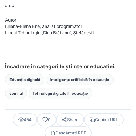
* * *
Autor:
Iuliana-Elena Ene, analist programator
Liceul Tehnologic „Dinu Brătianu”, Ștefănești
Încadrare în categoriile științelor educației:
Educație digitală
Inteligența artificială în educație
semnal
Tehnologii digitale în educație
454
0
Share
Copiați URL
Descărcați PDF
PDF