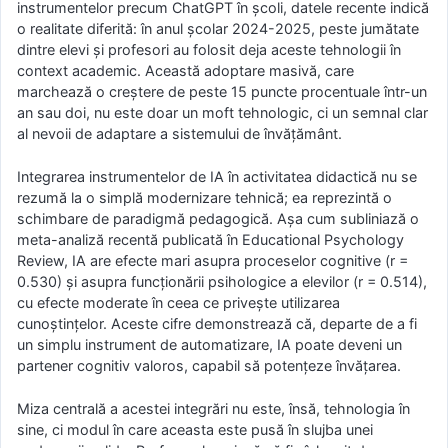
instrumentelor precum ChatGPT în școli, datele recente indică
o realitate diferită: în anul școlar 2024-2025, peste jumătate
dintre elevi și profesori au folosit deja aceste tehnologii în
context academic. Această adoptare masivă, care
marchează o creștere de peste 15 puncte procentuale într-un
an sau doi, nu este doar un moft tehnologic, ci un semnal clar
al nevoii de adaptare a sistemului de învățământ.
Integrarea instrumentelor de IA în activitatea didactică nu se
rezumă la o simplă modernizare tehnică; ea reprezintă o
schimbare de paradigmă pedagogică. Așa cum subliniază o
meta-analiză recentă publicată în Educational Psychology
Review, IA are efecte mari asupra proceselor cognitive (r =
0.530) și asupra funcționării psihologice a elevilor (r = 0.514),
cu efecte moderate în ceea ce privește utilizarea
cunoștințelor. Aceste cifre demonstrează că, departe de a fi
un simplu instrument de automatizare, IA poate deveni un
partener cognitiv valoros, capabil să potențeze învățarea.
Miza centrală a acestei integrări nu este, însă, tehnologia în
sine, ci modul în care aceasta este pusă în slujba unei