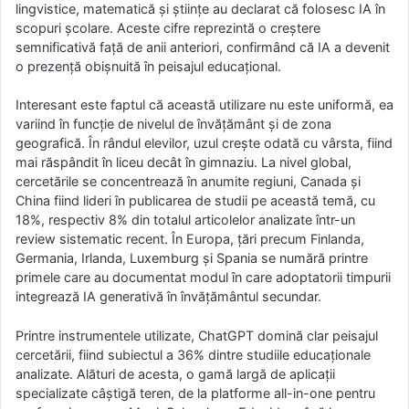
lingvistice, matematică și științe au declarat că folosesc IA în
scopuri școlare. Aceste cifre reprezintă o creștere
semnificativă față de anii anteriori, confirmând că IA a devenit
o prezență obișnuită în peisajul educațional.
Interesant este faptul că această utilizare nu este uniformă, ea
variind în funcție de nivelul de învățământ și de zona
geografică. În rândul elevilor, uzul crește odată cu vârsta, fiind
mai răspândit în liceu decât în gimnaziu. La nivel global,
cercetările se concentrează în anumite regiuni, Canada și
China fiind lideri în publicarea de studii pe această temă, cu
18%, respectiv 8% din totalul articolelor analizate într-un
review sistematic recent. În Europa, țări precum Finlanda,
Germania, Irlanda, Luxemburg și Spania se numără printre
primele care au documentat modul în care adoptatorii timpurii
integrează IA generativă în învățământul secundar.
Printre instrumentele utilizate, ChatGPT domină clar peisajul
cercetării, fiind subiectul a 36% dintre studiile educaționale
analizate. Alături de acesta, o gamă largă de aplicații
specializate câștigă teren, de la platforme all-in-one pentru