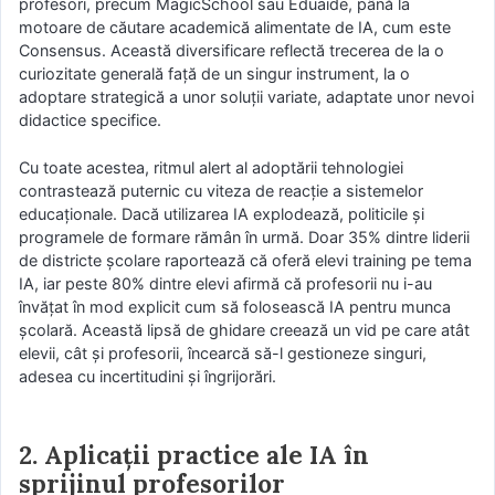
profesori, precum MagicSchool sau Eduaide, până la
motoare de căutare academică alimentate de IA, cum este
Consensus. Această diversificare reflectă trecerea de la o
curiozitate generală față de un singur instrument, la o
adoptare strategică a unor soluții variate, adaptate unor nevoi
didactice specifice.
Cu toate acestea, ritmul alert al adoptării tehnologiei
contrastează puternic cu viteza de reacție a sistemelor
educaționale. Dacă utilizarea IA explodează, politicile și
programele de formare rămân în urmă. Doar 35% dintre liderii
de districte școlare raportează că oferă elevi training pe tema
IA, iar peste 80% dintre elevi afirmă că profesorii nu i-au
învățat în mod explicit cum să folosească IA pentru munca
școlară. Această lipsă de ghidare creează un vid pe care atât
elevii, cât și profesorii, încearcă să-l gestioneze singuri,
adesea cu incertitudini și îngrijorări.
2. Aplicații practice ale IA în
sprijinul profesorilor