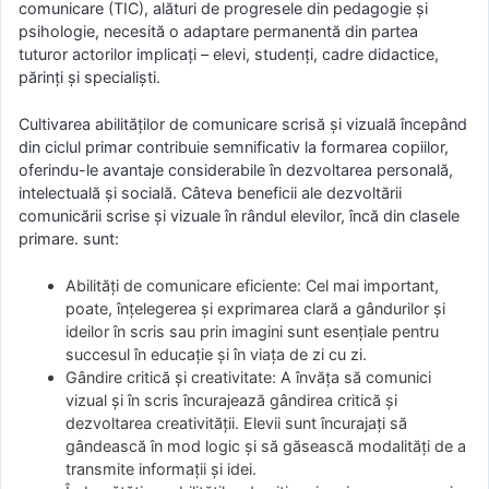
comunicare (TIC), alături de progresele din pedagogie și
psihologie, necesită o adaptare permanentă din partea
tuturor actorilor implicați – elevi, studenți, cadre didactice,
părinți și specialiști.
Cultivarea abilităților de comunicare scrisă și vizuală începând
din ciclul primar contribuie semnificativ la formarea copiilor,
oferindu-le avantaje considerabile în dezvoltarea personală,
intelectuală și socială. Câteva beneficii ale dezvoltării
comunicării scrise și vizuale în rândul elevilor, încă din clasele
primare. sunt:
Abilități de comunicare eficiente: Cel mai important,
poate, înțelegerea și exprimarea clară a gândurilor și
ideilor în scris sau prin imagini sunt esențiale pentru
succesul în educație și în viața de zi cu zi.
Gândire critică și creativitate: A învăța să comunici
vizual și în scris încurajează gândirea critică și
dezvoltarea creativității. Elevii sunt încurajați să
gândească în mod logic și să găsească modalități de a
transmite informații și idei.