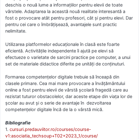
deschis o nouă lume a informațiilor pentru elevii de toate
vârstele. Adaptarea la această nouă realitate interesantă a
fost o provocare atât pentru profesori, cât și pentru elevi. Dar
pentru cei care o îmbrățișează, avantajele sunt practic
nelimitate.
Utilizarea platformelor educaționale în clasă este foarte
eficientă. Activitățile independente îi ajută pe elevi să
efectueze o varietate de sarcini practice pe computer, a unui
set de materiale didactice diferite pe unități de conținuturi.
Formarea competențelor digitale trebuie să înceapă din
clasele primare. Cea mai mare provocare a învățământului
online a fost pentru elevii de vârstă școlară fragedă care au
rezistat tuturor obstacolelor, dar aceste etape din viața lor de
școlar au avut și o serie de avantaje în dezvoltarea
competențelor digitale încă de la o vârstă mică.
Bibliografie
1.
cursuri.predauviitor.ro/courses/course-
v1:asociatia_techsoup+T02+2023_1/course/