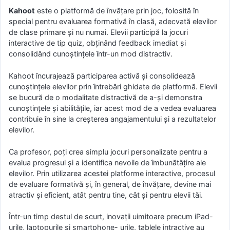
Kahoot
este o platformă de învățare prin joc, folosită în
special pentru evaluarea formativă în clasă, adecvată elevilor
de clase primare și nu numai. Elevii participă la jocuri
interactive de tip quiz, obținând feedback imediat și
consolidând cunoștințele într-un mod distractiv.
Kahoot încurajează participarea activă și consolidează
cunoștințele elevilor prin întrebări ghidate de platformă. Elevii
se bucură de o modalitate distractivă de a-și demonstra
cunoștințele și abilitățile, iar acest mod de a vedea evaluarea
contribuie în sine la creșterea angajamentului și a rezultatelor
elevilor.
Ca profesor, poți crea simplu jocuri personalizate pentru a
evalua progresul și a identifica nevoile de îmbunătățire ale
elevilor. Prin utilizarea acestei platforme interactive, procesul
de evaluare formativă și, în general, de învățare, devine mai
atractiv și eficient, atât pentru tine, cât și pentru elevii tăi.
Într-un timp destul de scurt, inovații uimitoare precum iPad-
urile, laptopurile și smartphone- urile, tablele intractive au