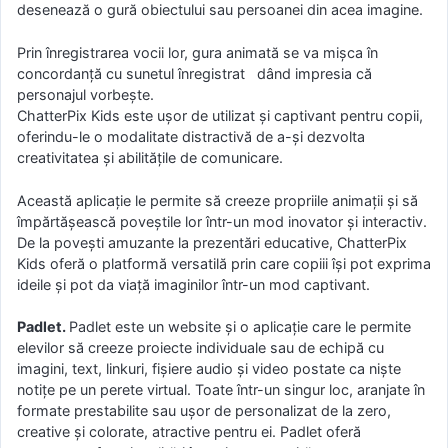
desenează o gură obiectului sau persoanei din acea imagine.
Prin înregistrarea vocii lor, gura animată se va mișca în
concordanță cu sunetul înregistrat dând impresia că
personajul vorbește.
ChatterPix Kids este ușor de utilizat și captivant pentru copii,
oferindu-le o modalitate distractivă de a-și dezvolta
creativitatea și abilitățile de comunicare.
Această aplicație le permite să creeze propriile animații și să
împărtășească poveștile lor într-un mod inovator și interactiv.
De la povești amuzante la prezentări educative, ChatterPix
Kids oferă o platformă versatilă prin care copiii își pot exprima
ideile și pot da viață imaginilor într-un mod captivant.
Padlet.
Padlet este un website și o aplicație care le permite
elevilor să creeze proiecte individuale sau de echipă cu
imagini, text, linkuri, fișiere audio și video postate ca niște
notițe pe un perete virtual. Toate într-un singur loc, aranjate în
formate prestabilite sau ușor de personalizat de la zero,
creative și colorate, atractive pentru ei. Padlet oferă