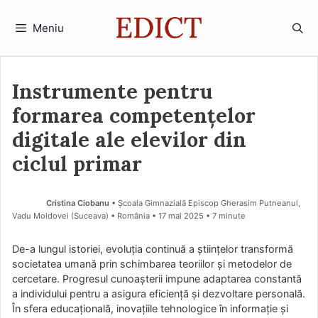
Sari
la
Meniu
conținut
Instrumente pentru
formarea competențelor
digitale ale elevilor din
ciclul primar
Cristina Ciobanu
• Școala Gimnazială Episcop Gherasim Putneanul,
Vadu Moldovei (Suceava) • România
17 mai 2025
• 7 minute
De-a lungul istoriei, evoluția continuă a științelor transformă
societatea umană prin schimbarea teoriilor și metodelor de
cercetare. Progresul cunoașterii impune adaptarea constantă
a individului pentru a asigura eficiență și dezvoltare personală.
În sfera educațională, inovațiile tehnologice în informație și