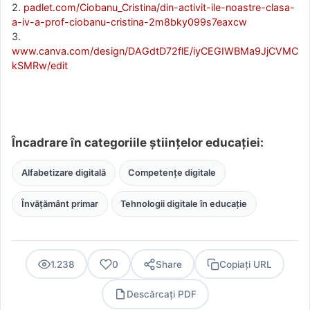
2.
padlet.com/Ciobanu_Cristina/din-activit-ile-noastre-clasa-
a-iv-a-prof-ciobanu-cristina-2m8bky099s7eaxcw
3.
www.canva.com/design/DAGdtD72flE/iyCEGIWBMa9JjCVMC
kSMRw/edit
Încadrare în categoriile științelor educației:
Alfabetizare digitală
Competențe digitale
Învățământ primar
Tehnologii digitale în educație
1.238
0
Share
Copiați URL
Descărcați PDF
PDF