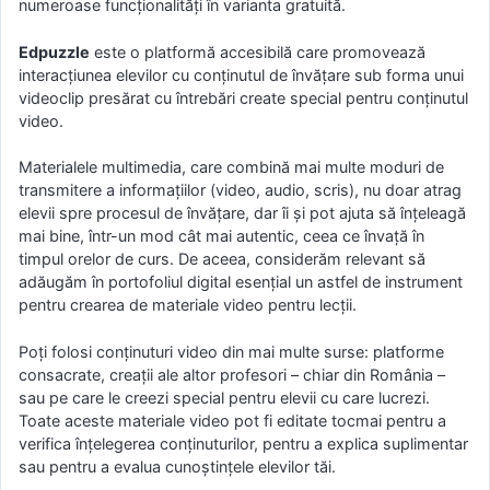
numeroase funcționalități în varianta gratuită.
Edpuzzle
este o platformă accesibilă care promovează
interacțiunea elevilor cu conținutul de învățare sub forma unui
videoclip presărat cu întrebări create special pentru conținutul
video.
Materialele multimedia, care combină mai multe moduri de
transmitere a informațiilor (video, audio, scris), nu doar atrag
elevii spre procesul de învățare, dar îi și pot ajuta să înțeleagă
mai bine, într-un mod cât mai autentic, ceea ce învață în
timpul orelor de curs. De aceea, considerăm relevant să
adăugăm în portofoliul digital esențial un astfel de instrument
pentru crearea de materiale video pentru lecții.
Poți folosi conținuturi video din mai multe surse: platforme
consacrate, creații ale altor profesori – chiar din România –
sau pe care le creezi special pentru elevii cu care lucrezi.
Toate aceste materiale video pot fi editate tocmai pentru a
verifica înțelegerea conținuturilor, pentru a explica suplimentar
sau pentru a evalua cunoștințele elevilor tăi.