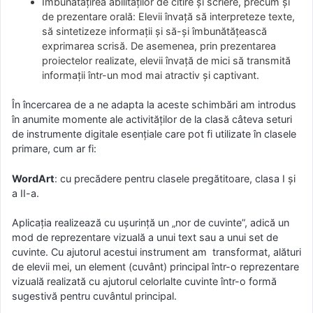
Îmbunătățirea abilităților de citire și scriere, precum și
de prezentare orală: Elevii învață să interpreteze texte,
să sintetizeze informații și să-și îmbunătățească
exprimarea scrisă. De asemenea, prin prezentarea
proiectelor realizate, elevii învață de mici să transmită
informații într-un mod mai atractiv și captivant.
În încercarea de a ne adapta la aceste schimbări am introdus
în anumite momente ale activităților de la clasă câteva seturi
de instrumente digitale esențiale care pot fi utilizate în clasele
primare, cum ar fi:
WordArt
: cu precădere pentru clasele pregătitoare, clasa I și
a II-a.
Aplicația realizează cu ușurință un „nor de cuvinte”, adică un
mod de reprezentare vizuală a unui text sau a unui set de
cuvinte. Cu ajutorul acestui instrument am transformat, alături
de elevii mei, un element (cuvânt) principal într-o reprezentare
vizuală realizată cu ajutorul celorlalte cuvinte într-o formă
sugestivă pentru cuvântul principal.